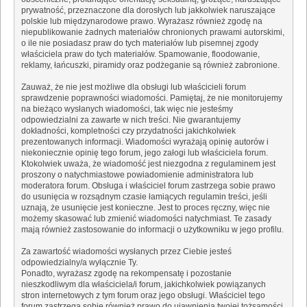
prywatność, przeznaczone dla dorosłych lub jakkolwiek naruszające
polskie lub międzynarodowe prawo. Wyrażasz również zgodę na
niepublikowanie żadnych materiałów chronionych prawami autorskimi,
o ile nie posiadasz praw do tych materiałów lub pisemnej zgody
właściciela praw do tych materiałów. Spamowanie, floodowanie,
reklamy, łańcuszki, piramidy oraz podżeganie są również zabronione.
Zauważ, że nie jest możliwe dla obsługi lub właścicieli forum
sprawdzenie poprawności wiadomości. Pamiętaj, że nie monitorujemy
na bieżąco wysłanych wiadomości, tak więc nie jesteśmy
odpowiedzialni za zawarte w nich treści. Nie gwarantujemy
dokładności, kompletności czy przydatności jakichkolwiek
prezentowanych informacji. Wiadomości wyrażają opinię autorów i
niekoniecznie opinię tego forum, jego załogi lub właściciela forum.
Ktokolwiek uważa, że wiadomość jest niezgodna z regulaminem jest
proszony o natychmiastowe powiadomienie administratora lub
moderatora forum. Obsługa i właściciel forum zastrzega sobie prawo
do usunięcia w rozsądnym czasie łamiących regulamin treści, jeśli
uznają, że usunięcie jest konieczne. Jest to proces ręczny, więc nie
możemy skasować lub zmienić wiadomości natychmiast. Te zasady
mają również zastosowanie do informacji o użytkowniku w jego profilu.
Za zawartość wiadomości wysłanych przez Ciebie jesteś
odpowiedzialny/a wyłącznie Ty.
Ponadto, wyrażasz zgodę na rekompensatę i pozostanie
nieszkodliwym dla właściciela/i forum, jakichkolwiek powiązanych
stron internetowych z tym forum oraz jego obsługi. Właściciel tego
forum zastrzega sobie również prawo do ujawnienia twojej tożsamości