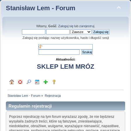
Stanisław Lem - Forum
Witamy,
Gość
.
Zaloguj się
lub
zarejestruj
.
Zaloguj się podając nazwę użytkownika, hasło i długość sesji
Aktualności:
SKLEP LEM MRÓZ
Stanisław Lem - Forum
»
Rejestracja
Regulamin rejestracji
Poprzez rejestrację na tym forum wyrażasz zgodę, że nie będziesz
wysyłał/a żadnych treści, które są fałszywe, zniesławiające,
niedokładne, obraźliwe, wulgarne, wyrażające nienawiść, napastliwe,
obsceniczne, profanujące orientację seksualną, grożące, naruszające