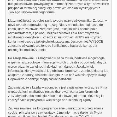
(lub jakichkolwiek powiązanych informacji zebranych w tym serwisie) w
przypadku formalnej skargi czy prawnych działań wynikających z
Twojego użytkowania tego forum.
Masz możliwość, po rejestracji, wyboru nazwy użytkownika. Zalecamy,
abyś wybrał/a odpowiednią nazwę. Nigdy nie udostępniaj hasła do
konta, które za chwile zarejestrujesz, jakiejkolwiek osobie poza
administratorem, z powodu bezpieczeństwa i dla zachowywania
możliwości identyfikacji. Zgadzasz się również NIGDY nie używać
konta innej osoby z jakiejkolwiek przyczyny. Jest również WYSOCE
zalecane używanie złożonego i unikalnego hasła do konta, dla
uniknięcia kradzieży konta.
Po zarejestrowaniu i zalogowaniu na to forum, będziesz mógł/mogła
wypełnić szczegółowe informacje w profilu. Jesteś odpowiedzialny za
wprowadzanie czytelnych i dokładnych danych. Jakakolwiek
informacja, którą właściciel lub obsługa forum uzna za niedokładną lub
wulgarną z natury, zostanie usunięta, z lub bez wcześniejszych uwag.
Odpowiednie sankcje mogą zostać nałożone.
Zapamiętaj, że z każdą wiadomością jest zapisywany twój adres IP na
wypadek, jeśli miał(a)byś zostać zbanowany/a na tym forum lub
zaszłaby potrzeba kontaktu z twoim dostawcą Internetu. Może się to
zdarzyć tylko w przypadku większego naruszenia tej zgody.
Zauważ również, że to oprogramowanie umieszcza w przeglądarce
cookie, plik tekstowy zawierający różne informacje (takie jak Twoja
nazwa użytkownika i hasło). Cookie jest używane TYLKO do