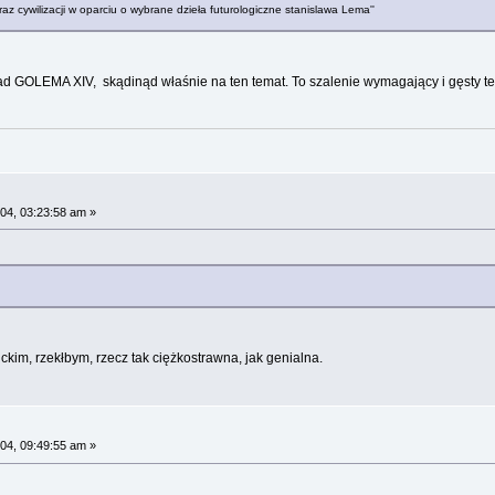
raz cywilizacji w oparciu o wybrane dzieła futurologiczne stanislawa Lema''
OLEMA XIV, skądinąd właśnie na ten temat. To szalenie wymagający i gęsty teks
04, 03:23:58 am »
ckim, rzekłbym, rzecz tak ciężkostrawna, jak genialna.
04, 09:49:55 am »