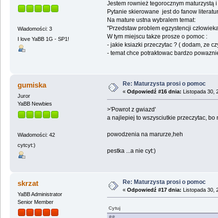
Jestem rownież tegorocznym maturzystą i 
Pytanie skierowane jest do fanow literatu
Na mature ustna wybralem temat:
''Przedstaw problem egzystencji człowieka
Wiadomości: 3
W tym miejscu takze prosze o pomoc :
I love YaBB 1G - SP1!
- jakie ksiazki przeczytac ? ( dodam, ze 
- temat chce potraktowac bardzo powaznie p
Re: Maturzysta prosi o pomoc
gumiska
«
Odpowiedź #16 dnia:
Listopada 30, 
Juror
YaBB Newbies
>'Powrot z gwiazd'
a najlepiej to wszysciutkie przeczytac, bo
powodzenia na marurze,heh
Wiadomości: 42
cytcyt:)
pestka ...a nie cyt:)
Re: Maturzysta prosi o pomoc
skrzat
«
Odpowiedź #17 dnia:
Listopada 30, 
YaBB Administrator
Senior Member
Cytuj