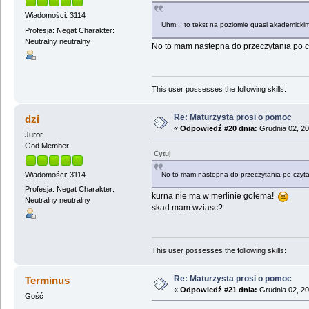
Wiadomości: 3114
Uhm... to tekst na poziomie quasi akademickim,
Profesja: Negat Charakter:
Neutralny neutralny
No to mam nastepna do przeczytania po c
This user possesses the following skills:
Re: Maturzysta prosi o pomoc
dzi
«
Odpowiedź #20 dnia:
Grudnia 02, 20
Juror
God Member
Cytuj
Wiadomości: 3114
No to mam nastepna do przeczytania po czyt
Profesja: Negat Charakter:
kurna nie ma w merlinie golema!
Neutralny neutralny
skad mam wziasc?
This user possesses the following skills:
Re: Maturzysta prosi o pomoc
Terminus
«
Odpowiedź #21 dnia:
Grudnia 02, 20
Gość