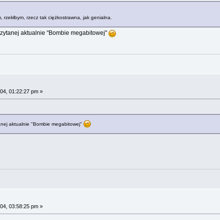
 rzekłbym, rzecz tak ciężkostrawna, jak genialna.
zytanej aktualnie "Bombie megabitowej"
04, 01:22:27 pm »
anej aktualnie "Bombie megabitowej"
04, 03:58:25 pm »