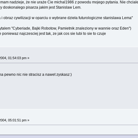
mam nadzieje, że nie uraże Cie michal1986 z powodu mojego pytania. Nie chcialem
ry doskonalego pisarza jakim jest Stanislaw Lem.
 i obraz cywilizacji w oparciu o wybrane dzieła futurologiczne stanislawa Lema''
czytalem ''Cyberiade, Bajki Robotow, Pamietnik znaleziony w wannie oraz Eden'')
oniewaz najczesciej jest tak, ze jak cos sie lubi to sie to czuje
2004, 01:54:03 pm »
 na pewno nic nie stracisz a nawet zyskasz:)
2004, 05:01:51 pm »