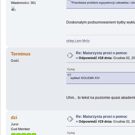
''Przedstaw problem egzystencji człowieka i ob
Wiadomości: 361
Doskonałym podsumowaniem byłby wykład G
sklep Lem Mróz
Re: Maturzysta prosi o pomoc
Terminus
«
Odpowiedź #18 dnia:
Grudnia 02, 20
Gość
Cytuj
wykład GOLEMA XIV
Uhm... to tekst na poziomie quasi akademi
Re: Maturzysta prosi o pomoc
dzi
«
Odpowiedź #19 dnia:
Grudnia 02, 20
Juror
God Member
Cytuj