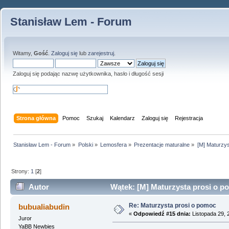
Stanisław Lem - Forum
Witamy,
Gość
.
Zaloguj się
lub
zarejestruj
.
Zaloguj się podając nazwę użytkownika, hasło i długość sesji
Strona główna
Pomoc
Szukaj
Kalendarz
Zaloguj się
Rejestracja
Stanisław Lem - Forum
»
Polski
»
Lemosfera
»
Prezentacje maturalne
»
[M] Maturzys
Strony:
1
[
2
]
Autor
Wątek: [M] Maturzysta prosi o p
Re: Maturzysta prosi o pomoc
bubualiabudin
«
Odpowiedź #15 dnia:
Listopada 29, 
Juror
YaBB Newbies