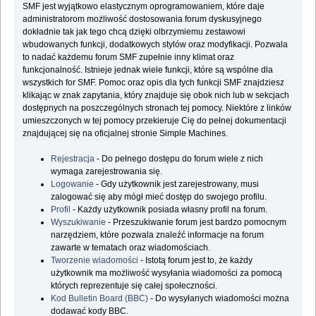
SMF jest wyjątkowo elastycznym oprogramowaniem, które daje
administratorom możliwość dostosowania forum dyskusyjnego
dokładnie tak jak tego chcą dzięki olbrzymiemu zestawowi
wbudowanych funkcji, dodatkowych stylów oraz modyfikacji. Pozwala
to nadać każdemu forum SMF zupełnie inny klimat oraz
funkcjonalność. Istnieje jednak wiele funkcji, które są wspólne dla
wszystkich for SMF. Pomoc oraz opis dla tych funkcji SMF znajdziesz
klikając w znak zapytania, który znajduje się obok nich lub w sekcjach
dostępnych na poszczególnych stronach tej pomocy. Niektóre z linków
umieszczonych w tej pomocy przekieruje Cię do pełnej dokumentacji
znajdującej się na oficjalnej stronie Simple Machines.
Rejestracja
- Do pełnego dostępu do forum wiele z nich
wymaga zarejestrowania się.
Logowanie
- Gdy użytkownik jest zarejestrowany, musi
zalogować się aby mógł mieć dostęp do swojego profilu.
Profil
- Każdy użytkownik posiada własny profil na forum.
Wyszukiwanie
- Przeszukiwanie forum jest bardzo pomocnym
narzędziem, które pozwala znaleźć informacje na forum
zawarte w tematach oraz wiadomościach.
Tworzenie wiadomości
- Istotą forum jest to, że każdy
użytkownik ma możliwość wysyłania wiadomości za pomocą
których reprezentuje się całej społeczności.
Kod Bulletin Board (BBC)
- Do wysyłanych wiadomości można
dodawać kody BBC.