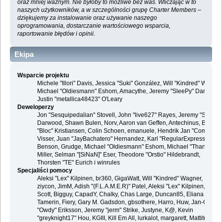
oraz mniej ważnym. Nie byłoby to możliwe bez was. Wliczając w to
naszych użytkowników, a w szczególności grupę Charter Members –
dziękujemy za instalowanie oraz używanie naszego
oprogramowania, dostarczanie wartościowego wsparcia,
raportowanie błędów i opinii.
Ekipa
Wsparcie projektu
Michele "Illori" Davis, Jessica "Suki" González, Will "Kindred" Wagner
Michael "Oldiesmann" Eshom, Amacythe, Jeremy "SleePy" Darwood 
Justin "metallica48423" O'Leary
Deweloperzy
Jon "Sesquipedalian" Stovell, John "live627" Rayes, Jeremy "SleePy
Darwood, Shawn Bulen, Norv, Aaron van Geffen, Antechinus, Bjoern
"Bloc" Kristiansen, Colin Schoen, emanuele, Hendrik Jan "Compuart
Visser, Juan "JayBachatero" Hernandez, Karl "RegularExpression"
Benson, Grudge, Michael "Oldiesmann" Eshom, Michael "Thantos"
Miller, Selman "[SiNaN]" Eser, Theodore "Orstio" Hildebrandt,
Thorsten "TE" Eurich i winrules
Specjaliści pomocy
Aleksi "Lex" Kilpinen, br360, GigaWatt, Will "Kindred" Wagner, Steve,
ziycon, JimM, Adish "(F.L.A.M.E.R)" Patel, Aleksi "Lex" Kilpinen, Ben
Scott, Bigguy, CapadY, Chalky, Chas Large, Duncan85, Eliana
Tamerin, Fiery, Gary M. Gadsdon, gbsothere, Harro, Huw, Jan-Olof
"Owdy" Eriksson, Jeremy "jerm" Strike, Justyne, K@, Kevin
"greyknight17" Hou, KGIII, Kill Em All, lurkalot, margarett, Mattitude,