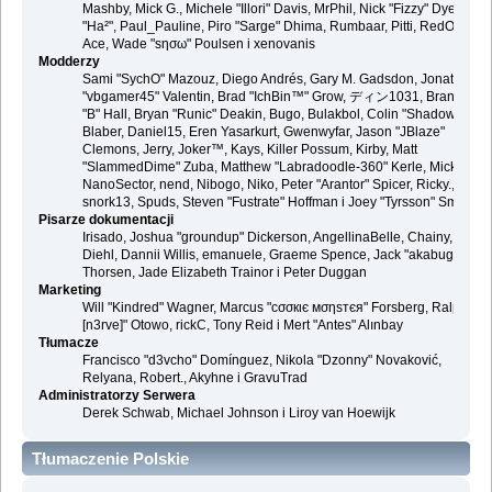
Mashby, Mick G., Michele "Illori" Davis, MrPhil, Nick "Fizzy" Dyer, Nick
"Ha²", Paul_Pauline, Piro "Sarge" Dhima, Rumbaar, Pitti, RedOne, S-
Ace, Wade "sησω" Poulsen i xenovanis
Modderzy
Sami "SychO" Mazouz, Diego Andrés, Gary M. Gadsdon, Jonathan
"vbgamer45" Valentin, Brad "IchBin™" Grow, ディン1031, Brannon
"B" Hall, Bryan "Runic" Deakin, Bugo, Bulakbol, Colin "Shadow82x"
Blaber, Daniel15, Eren Yasarkurt, Gwenwyfar, Jason "JBlaze"
Clemons, Jerry, Joker™, Kays, Killer Possum, Kirby, Matt
"SlammedDime" Zuba, Matthew "Labradoodle-360" Kerle, Mick.,
NanoSector, nend, Nibogo, Niko, Peter "Arantor" Spicer, Ricky.,
snork13, Spuds, Steven "Fustrate" Hoffman i Joey "Tyrsson" Smith
Pisarze dokumentacji
Irisado, Joshua "groundup" Dickerson, AngellinaBelle, Chainy, Danie
Diehl, Dannii Willis, emanuele, Graeme Spence, Jack "akabugeyes"
Thorsen, Jade Elizabeth Trainor i Peter Duggan
Marketing
Will "Kindred" Wagner, Marcus "cσσкιє мσηѕтєя" Forsberg, Ralph "
[n3rve]" Otowo, rickC, Tony Reid i Mert "Antes" Alınbay
Tłumacze
Francisco "d3vcho" Domínguez, Nikola "Dzonny" Novaković,
Relyana, Robert., Akyhne i GravuTrad
Administratorzy Serwera
Derek Schwab, Michael Johnson i Liroy van Hoewijk
Tłumaczenie Polskie