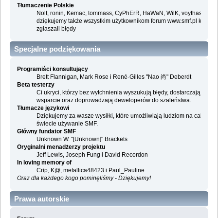
Tłumaczenie Polskie
Nolt, ronin, Kemac, tommass, CyPhErR, HaWaN, WilK, voythas i
dziękujemy także wszystkim użytkownikom forum www.smf.pl którzy
zgłaszali błędy
Specjalne podziękowania
Programiści konsultujący
Brett Flannigan, Mark Rose i René-Gilles "Nao 尚" Deberdt
Beta testerzy
Ci ukryci, którzy bez wytchnienia wyszukują błędy, dostarczają
wsparcie oraz doprowadzają deweloperów do szaleństwa.
Tłumacze językowi
Dziękujemy za wasze wysiłki, które umożliwiają ludziom na całym
świecie używanie SMF.
Główny fundator SMF
Unknown W. "[Unknown]" Brackets
Oryginalni menadżerzy projektu
Jeff Lewis, Joseph Fung i David Recordon
In loving memory of
Crip, K@, metallica48423 i Paul_Pauline
Oraz dla każdego kogo pominęliśmy - Dziękujemy!
Prawa autorskie