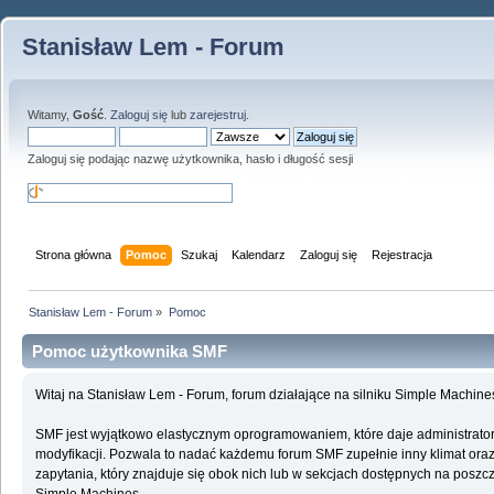
Stanisław Lem - Forum
Witamy,
Gość
.
Zaloguj się
lub
zarejestruj
.
Zaloguj się podając nazwę użytkownika, hasło i długość sesji
Strona główna
Pomoc
Szukaj
Kalendarz
Zaloguj się
Rejestracja
Stanisław Lem - Forum
»
Pomoc
Pomoc użytkownika SMF
Witaj na Stanisław Lem - Forum, forum działające na silniku Simple Machin
SMF jest wyjątkowo elastycznym oprogramowaniem, które daje administrato
modyfikacji. Pozwala to nadać każdemu forum SMF zupełnie inny klimat oraz f
zapytania, który znajduje się obok nich lub w sekcjach dostępnych na poszcz