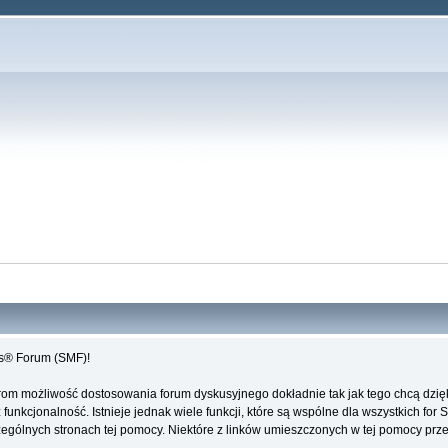
es® Forum (SMF)!
rom możliwość dostosowania forum dyskusyjnego dokładnie tak jak tego chcą dzi
unkcjonalność. Istnieje jednak wiele funkcji, które są wspólne dla wszystkich for 
ególnych stronach tej pomocy. Niektóre z linków umieszczonych w tej pomocy przeki