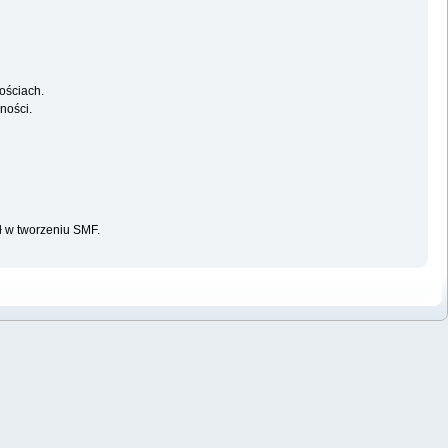
ościach.
ności.
ał w tworzeniu SMF.