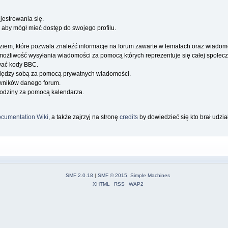
jestrowania się.
 aby mógł mieć dostęp do swojego profilu.
iem, które pozwala znaleźć informacje na forum zawarte w tematach oraz wiadom
a możliwość wysyłania wiadomości za pomocą których reprezentuje się całej społecz
wać kody BBC.
iędzy sobą za pomocą prywatnych wiadomości.
owników danego forum.
rodziny za pomocą kalendarza.
cumentation Wiki
, a także zajrzyj na stronę
credits
by dowiedzieć się kto brał udzi
SMF 2.0.18
|
SMF © 2015
,
Simple Machines
XHTML
RSS
WAP2