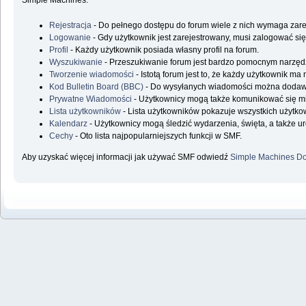
Simple Machines.
Rejestracja
- Do pełnego dostępu do forum wiele z nich wymaga zare
Logowanie
- Gdy użytkownik jest zarejestrowany, musi zalogować się
Profil
- Każdy użytkownik posiada własny profil na forum.
Wyszukiwanie
- Przeszukiwanie forum jest bardzo pomocnym narzędz
Tworzenie wiadomości
- Istotą forum jest to, że każdy użytkownik m
Kod Bulletin Board (BBC)
- Do wysyłanych wiadomości można doda
Prywatne Wiadomości
- Użytkownicy mogą także komunikować się m
Lista użytkowników
- Lista użytkowników pokazuje wszystkich użytk
Kalendarz
- Użytkownicy mogą śledzić wydarzenia, święta, a także u
Cechy
- Oto lista najpopularniejszych funkcji w SMF.
Aby uzyskać więcej informacji jak używać SMF odwiedź
Simple Machines Do