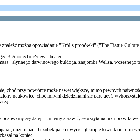
ie znaleźć można opowiadanie "Król z probówki" ("The Tissue-Culture
age/n35/mode/1up?view=theater
homasa - słynnego darwinowego buldoga, znajomka Wellsa, wczesnego t
nie, choć przy powtórce może nawet większe, mimo pewnych naiwności)
ż szalony naukowiec, choć innymi dziedzinami się parający), wykorzy
wczą:
my posuwamy się dalej ‒ umiemy sprawić, że ukryta natura i prawdziwe o
aparat, nożem naciął czubek palca i wycisnął kroplę krwi, którą umieś
zkazał na koniec.