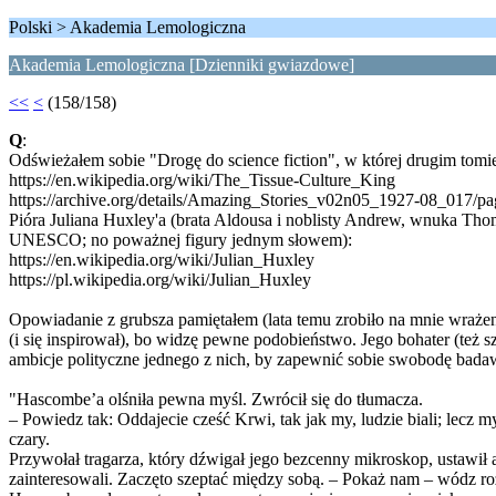
Polski > Akademia Lemologiczna
Akademia Lemologiczna [Dzienniki gwiazdowe]
<<
<
(158/158)
Q
:
Odświeżałem sobie "Drogę do science fiction", w której drugim tom
https://en.wikipedia.org/wiki/The_Tissue-Culture_King
https://archive.org/details/Amazing_Stories_v02n05_1927-08_017/p
Pióra Juliana Huxley'a (brata Aldousa i noblisty Andrew, wnuka T
UNESCO; no poważnej figury jednym słowem):
https://en.wikipedia.org/wiki/Julian_Huxley
https://pl.wikipedia.org/wiki/Julian_Huxley
Opowiadanie z grubsza pamiętałem (lata temu zrobiło na mnie wraże
(i się inspirował), bo widzę pewne podobieństwo. Jego bohater (te
ambicje polityczne jednego z nich, by zapewnić sobie swobodę bada
"Hascombe’a olśniła pewna myśl. Zwrócił się do tłumacza.
‒ Powiedz tak: Oddajecie cześć Krwi, tak jak my, ludzie biali; lecz 
czary.
Przywołał tragarza, który dźwigał jego bezcenny mikroskop, ustawił 
zainteresowali. Zaczęto szeptać między sobą. ‒ Pokaż nam ‒ wódz ro