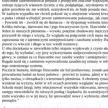
Hascombe zademonstrował preparat z przejęciem znacznie większym 
rodzaju żyjących własnym życiem, a my, podglądając, uzyskujemy no
gdzie przedtem nic nie widzieli, uzmysłowił im, że biały posiada moc
W żadnym wypadku nie chcieli pokusić się o obejrzenie własnej krwi
o ptaka i zdołał wzbudzić pewne zainteresowanie pokazując, jak zupełn
‒ Powiedz im ‒ zwrócił się do tłumacza ‒ że dysponuję wieloma innym
Krótko mówiąc, darowano mu i jego towarzyszom życie. Hascombe dod
Jeden ze starszych plemienia ‒ wysoki, potężnie zbudowany mężczyz
przyszedł do niego z wizytą. Ze względu na połączenie cech męża s
zapoznania się z tajemniczymi umiejętnościami i zasobami wiedzy Ha
prawie co wieczór i długo w noc wiedli rozmowy.
U obu dociekania w niewielkim tylko stopniu wypływały z czysto akad
do tego, by wybadać, czy przy wykorzystaniu nadprzyrodzonych mocy
głowy, w zamian za co Hascombe swe zasoby wiedzy i umiejętności 
Bugala nosił się z zamiarem wprowadzenia zasadniczej zmiany w reli
tego zmienionego systemu.
Poczucie humoru, którego Hascombe nie był pozbawiony, zostało połec
prowadzenia badań na koszt państwa ‒ przecież to szansa, jakiej w kr
tylko można, o obrządkach i wierzeniach plemienia. A elementy rytua
wyniesie na wyżyny, które w ich oczach powinny wyglądać na praw
Szkoda mojej fatygi, żeby relacjonować wszystkie rokowania, niewyp
zastępy niewolników do niższych posług i kapłanów do ważniejszych
zrobi wszystko co w jej mocy, by sprowadzić nowe z wybrzeża; obie
pieniądze."