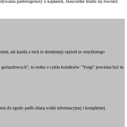
ływania partenogenezy u kapłanek, Hascombe trudni się również
 nimi, ale każda z nich to domknięty epizod ze zmyślonego
w gwiazdowych", to notka o cyklu komiksów "Yorgi" powinna być tu
i do zgody padli ofiarą walki informacyjnej i kompletnej