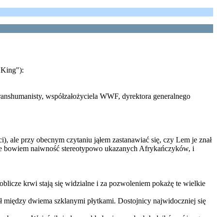
 King"):
ranshumanisty, współzałożyciela WWF, dyrektora generalnego
, ale przy obecnym czytaniu jąłem zastanawiać się, czy Lem je znał
stuje bowiem naiwność stereotypowo ukazanych Afrykańczyków, i
blicze krwi stają się widzialne i za pozwoleniem pokażę te wielkie
cił między dwiema szklanymi płytkami. Dostojnicy najwidoczniej się