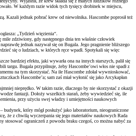
edycyny. Wyjaśnił, że krew składa się z małych ludzików różnego
nowało. W każdym razie widok tych tysięcy drobinek w miejscu,
zą. Kazali jednak pobrać krew od niewolnika. Hascombe poprosił też
ogłasza: „Tydzień więzienia“.
 mile zdziwiony, gdy następnego dnia ten właśnie człowiek
naprawdę jednak nazywał się on Bugala. Jego pragnienie bliższego
ieć się o ludziach, w których ręce wpadł. Spotykali się więc
e bardziej efektu, jaki wywarła ona na innych starszych, palił się
li targu. Bugala przypilnuje, żeby Hascombe’owi włos nie spadł z
 samemu na tym skorzystać. Na ile Hascombe zdołał wywnioskować,
 sztuczkach Hascombe’a; sam zaś miał wyłonić się jako Arcykapłan
mniej nieprędko. W takim razie, dlaczego by nie skorzystać z okazji
wodze fantazji. Dołoży wszelkich starań, żeby wywiedzieć się, ile
plemienia, przy użyciu swej władzy i umiejętności naukowych
‒ budynek, który mógł posłużyć jako laboratorium, nieograniczone
icę, że z chwilą wyczerpania się jego materiałów naukowych Rada
ony stosować ograniczeń z powodu braku czegoś, co można nabyć za