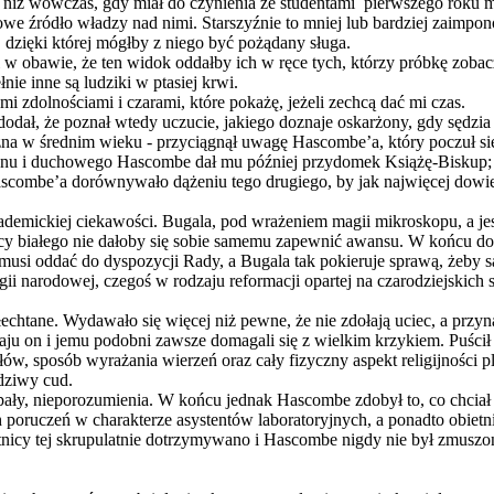
niż wówczas, gdy miał do czynienia ze studentami pierwszego roku m
we źródło władzy nad nimi. Starszyźnie to mniej lub bardziej zaimpo
, dzięki której mógłby z niego być pożądany sługa.
 w obawie, że ten widok oddałby ich w ręce tych, którzy próbkę zobac
ie inne są ludziki w ptasiej krwi.
i zdolnościami i czarami, które pokażę, jeżeli zechcą dać mi czas.
ał, że poznał wtedy uczucie, jakiego doznaje oskarżony, gdy sędzia 
na w średnim wieku - przyciągnął uwagę Hascombe’a, który poczuł się
tanu i duchowego Hascombe dał mu później przydomek Książę-Biskup; 
scombe’a dorównywało dążeniu tego drugiego, by jak najwięcej dowiedz
emickiej ciekawości. Bugala, pod wrażeniem magii mikroskopu, a jeszcz
 białego nie dałoby się sobie samemu zapewnić awansu. W końcu dobi
musi oddać do dyspozycji Rady, a Bugala tak pokieruje sprawą, żeby
gii narodowej, czegoś w rodzaju reformacji opartej na czarodziejskich
htane. Wydawało się więcej niż pewne, że nie zdołają uciec, a przynaj
aju on i jemu podobni zawsze domagali się z wielkim krzykiem. Puścił 
łów, sposób wyrażania wierzeń oraz cały fizyczny aspekt religijności 
dziwy cud.
ały, nieporozumienia. W końcu jednak Hascombe zdobył to, co chciał 
 poruczeń w charakterze asystentów laboratoryjnych, a ponadto obietn
tnicy tej skrupulatnie dotrzymywano i Hascombe nigdy nie był zmusz