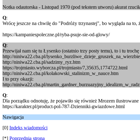
Notka odautorska - Listopad 1970 (pod tekstem utworu) akurat rzucił
Q
:
Wrócę jeszcze na chwilę do "Podróży trzynastej", bo wygląda na to, ż
https://kampaniespoleczne.pl/ryba-psuje-sie-od-glowy/
Q
:
Przewijał nam się tu Łysenko (ostatnio trzy posty temu), to i tu tro
http://niniwa22.cba.pl/lysenko_burzliwe_dzieje_gruszek_na_wierzbi
http://niniwa22.cba.pl/sadzimy_ryz.htm
https://trojmiasto.wyborcza.pl/trojmiasto/7,35635,1774722.html
http://niniwa22.cba.pl/kolakowski_stalinizm_w_nauce.htm
I to przy okazji:
http://niniwa22.cba.pl/martin_gardner_burzuazyjny_idealizm_w_radz
Q
:
Dla porządku odnotuję, że pojawiło się również Mrozem ilustrowane ;)
https://karakter.pl/product-pol-787-Dzienniki-gwiazdowe.html
Nawigacja
[0]
Indeks wiadomości
[*]
Poprzednia strona