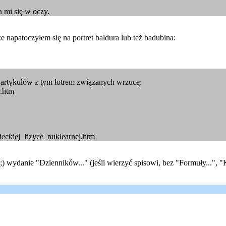
a mi się w oczy.
e napatoczyłem się na portret baldura lub też badubina:
chę artykułów z tym łotrem związanych wrzucę:
e.htm
ieckiej_fizyce_nuklearnej.htm
 wydanie "Dzienników..." (jeśli wierzyć spisowi, bez "Formuły...", "K