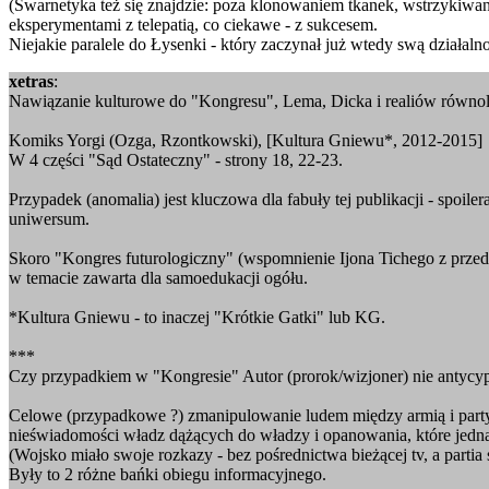
(Śwarnetyka też się znajdzie: poza klonowaniem tkanek, wstrzykiw
eksperymentami z telepatią, co ciekawe - z sukcesem.
Niejakie paralele do Łysenki - który zaczynał już wtedy swą działaln
xetras
:
Nawiązanie kulturowe do "Kongresu", Lema, Dicka i realiów równole
Komiks Yorgi (Ozga, Rzontkowski), [Kultura Gniewu*, 2012-2015]
W 4 części "Sąd Ostateczny" - strony 18, 22-23.
Przypadek (anomalia) jest kluczowa dla fabuły tej publikacji - spoi
uniwersum.
Skoro "Kongres futurologiczny" (wspomnienie Ijona Tichego z prze
w temacie zawarta dla samoedukacji ogółu.
*Kultura Gniewu - to inaczej "Krótkie Gatki" lub KG.
***
Czy przypadkiem w "Kongresie" Autor (prorok/wizjoner) nie antycy
Celowe (przypadkowe ?) zmanipulowanie ludem między armią i partyjn
nieświadomości władz dążących do władzy i opanowania, które jednak
(Wojsko miało swoje rozkazy - bez pośrednictwa bieżącej tv, a partia
Były to 2 różne bańki obiegu informacyjnego.