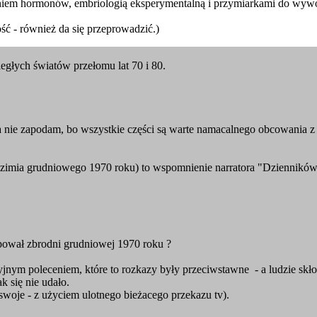
aniem hormonów, embriologią eksperymentalną i przymiarkami do wywo
ość - również da się przeprowadzić.)
głych światów przełomu lat 70 i 80.
lera nie zapodam, bo wszystkie części są warte namacalnego obcowania z
dzimia grudniowego 1970 roku) to wspomnienie narratora "Dziennikó
pował zbrodni grudniowej 1970 roku ?
ym poleceniem, które to rozkazy były przeciwstawne - a ludzie skłonn
 się nie udało.
 swoje - z użyciem ulotnego bieżacego przekazu tv).