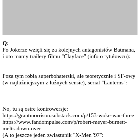
Q
:
Po Jokerze wzięli się za kolejnych antagonistów Batmana,
i oto mamy trailery filmu "Clayface" (info o tytułowcu):
Poza tym robią superbohaterski, ale teoretycznie i SF-owy
(w najluźniejszym z luźnych sensie), serial "Lanterns":
No, tu są ostre kontrowersje:
https://grantmorrison.substack.com/p/153-woke-war-three
https://www.fandompulse.com/p/robert-meyer-burnett-
melts-down-over
(A to jeszcze jeden zwiastunik "X-Men '97":