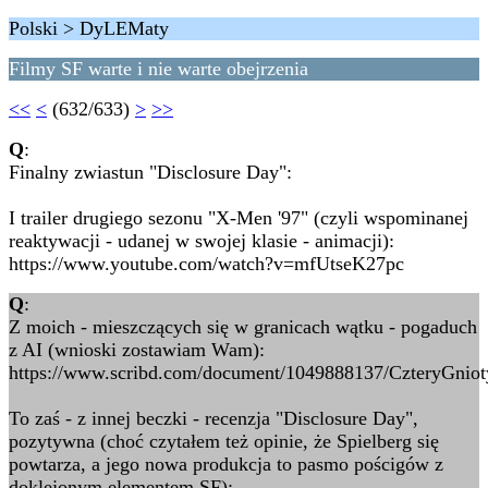
Polski > DyLEMaty
Filmy SF warte i nie warte obejrzenia
<<
<
(632/633)
>
>>
Q
:
Finalny zwiastun "Disclosure Day":
I trailer drugiego sezonu "X-Men '97" (czyli wspominanej
reaktywacji - udanej w swojej klasie - animacji):
https://www.youtube.com/watch?v=mfUtseK27pc
Q
:
Z moich - mieszczących się w granicach wątku - pogaduch
z AI (wnioski zostawiam Wam):
https://www.scribd.com/document/1049888137/CzteryGniot
To zaś - z innej beczki - recenzja "Disclosure Day",
pozytywna (choć czytałem też opinie, że Spielberg się
powtarza, a jego nowa produkcja to pasmo pościgów z
doklejonym elementem SF):