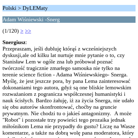
Polski > DyLEMaty
Adam Wiśniewski -Snerg
(1/120)
>
>>
Snergiusz
:
Przepraszam, jeśli dubluję którąś z wcześniejszych
dyskusji,ale od kilku lat nurtuje mnie pytanie o to, czy
Stanisław Lem w ogóle zna lub próbował poznać
twórczość tragicznie zmarłego samouka nie tylko na
terenie science fiction - Adama Wiśniewskiego- Snerga.
Myślę, że jest jeszcze pora, by pana Lema zainteresować
dokonaniami tego autora, gdyż są one bliskie lemowskim
rozważaniom z pogranicza współczesnej humanistyki i
nauk ścisłych. Bardzo żałuję, iż za życia Snerga, nie udało
się obu autorów skonfrontować, choćby na gruncie
prywatnym. Nie chodzi tu o jakieś antagonizmy. A może
"Robot" i pozostałe trzy powieści tego prozaika jednak
miłośnikom Lema nie przypadły do gustu? Liczę na Wasze
komentarze, a także na dobrą wolę pana moderatora, który