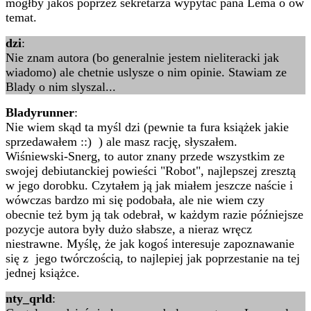
mógłby jakoś poprzez sekretarza wypytać pana Lema o ów
temat.
dzi
:
Nie znam autora (bo generalnie jestem nieliteracki jak
wiadomo) ale chetnie uslysze o nim opinie. Stawiam ze
Blady o nim slyszal...
Bladyrunner
:
Nie wiem skąd ta myśl dzi (pewnie ta fura książek jakie
sprzedawałem ::) ) ale masz rację, słyszałem.
Wiśniewski-Snerg, to autor znany przede wszystkim ze
swojej debiutanckiej powieści "Robot", najlepszej zresztą
w jego dorobku. Czytałem ją jak miałem jeszcze naście i
wówczas bardzo mi się podobała, ale nie wiem czy
obecnie też bym ją tak odebrał, w każdym razie późniejsze
pozycje autora były dużo słabsze, a nieraz wręcz
niestrawne. Myślę, że jak kogoś interesuje zapoznawanie
się z jego twórczością, to najlepiej jak poprzestanie na tej
jednej książce.
nty_qrld
: