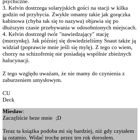
psychiczne.
3. Kelvin dostrzega solaryjskich gości na stacji w kilka
godzin od przybycia. Zwykle omamy takie jak gorączka
kabinowa (chyba tak się to nazywa) objawia się po
dłuższym czasie przebywania w odosobnionych miejscach.
4. Kelvin dostrzegł twór "nawiedzający" stację
(murzynkę). Jak później się dowiedzieliśmy Snaut także ją
widział (poprawcie mnie jeśli się mylę). Z tego co wiem,
chorzy na schizofrenię nie posiadają wspólnie zbieżnych
halucynacji.
Z tego względu uważam, że nie mamy do czynienia z
zaburzeniem umysłowym.
CU
Deck
Miesław
:
Zaczęliście beze mnie ;D
Teraz ta książka podoba mi się bardziej, niż gdy czytałem
ją ostatnio. Widać trochę przez ten rok dorosłem.