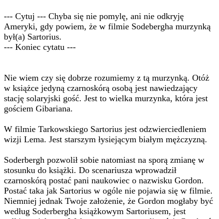
--- Cytuj --- Chyba się nie pomylę, ani nie odkryję
Ameryki, gdy powiem, że w filmie Sodebergha murzynką
był(a) Sartorius.
--- Koniec cytatu ---
Nie wiem czy się dobrze rozumiemy z tą murzynką. Otóż
w książce jedyną czarnoskórą osobą jest nawiedzający
stację solaryjski gość. Jest to wielka murzynka, która jest
gościem Gibariana.
W filmie Tarkowskiego Sartorius jest odzwierciedleniem
wizji Lema. Jest starszym łysiejącym białym mężczyzną.
Soderbergh pozwolił sobie natomiast na sporą zmianę w
stosunku do książki. Do scenariusza wprowadził
czarnoskórą postać pani naukowiec o nazwisku Gordon.
Postać taka jak Sartorius w ogóle nie pojawia się w filmie.
Niemniej jednak Twoje założenie, że Gordon mogłaby być
według Soderbergha książkowym Sartoriusem, jest