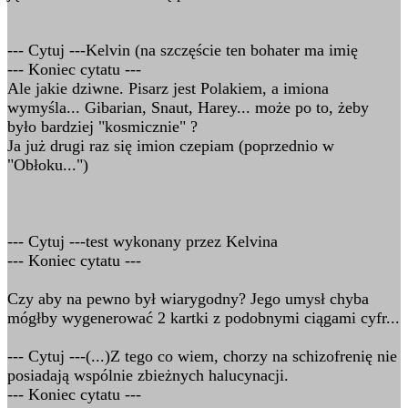
--- Cytuj ---Kelvin (na szczęście ten bohater ma imię
--- Koniec cytatu ---
Ale jakie dziwne. Pisarz jest Polakiem, a imiona
wymyśla... Gibarian, Snaut, Harey... może po to, żeby
było bardziej "kosmicznie" ?
Ja już drugi raz się imion czepiam (poprzednio w
"Obłoku...")
--- Cytuj ---test wykonany przez Kelvina
--- Koniec cytatu ---
Czy aby na pewno był wiarygodny? Jego umysł chyba
mógłby wygenerować 2 kartki z podobnymi ciągami cyfr...
--- Cytuj ---(...)Z tego co wiem, chorzy na schizofrenię nie
posiadają wspólnie zbieżnych halucynacji.
--- Koniec cytatu ---