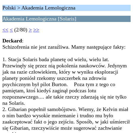
Polski > Akademia Lemologiczna
Akademia Lemologiczna [Solaris]
<<
<
(2/80)
>
>>
Deckard
:
Schizofrenia nie jest zaraźliwa. Mamy następujące fakty:
1. Stacja Solaris bada planetę od wielu, wielu lat.
Przewinęły się przez nią pokolenia naukowców. Jedynym
jak na razie człowiekiem, który w wyniku eksploracji
planety poniósł rzekomy uszczerbek na zdrowiu
psychicznym był pilot Burton. Poza tym z tego co
pamiętam, ktoś kiedyś zaginął podczas lotu
rozpoznawczego.... ale takie rzeczy zdarzają się nie tylko
na Solaris.
2. Gibarian popełnił samobójstwo. Wiemy, że Kelvin miał
o nim bardzo wysokie mniemanie i trudno mu było
zaakceptować fakt o jego zejściu. Sposób, w jaki uśmiercił
się Gibarian, rzeczywiście może sugerować zachwianie