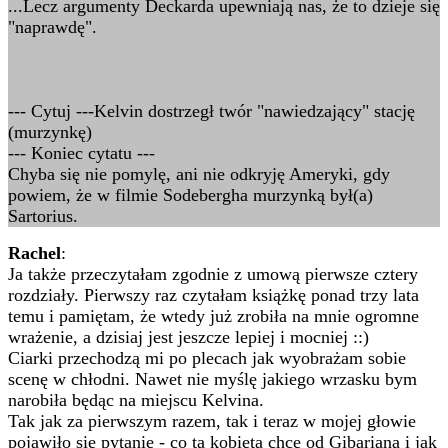
...Lecz argumenty Deckarda upewniają nas, że to dzieje się
"naprawdę".
--- Cytuj ---Kelvin dostrzegł twór "nawiedzający" stację
(murzynkę)
--- Koniec cytatu ---
Chyba się nie pomylę, ani nie odkryję Ameryki, gdy
powiem, że w filmie Sodebergha murzynką był(a)
Sartorius.
Rachel
:
Ja także przeczytałam zgodnie z umową pierwsze cztery
rozdziały. Pierwszy raz czytałam książkę ponad trzy lata
temu i pamiętam, że wtedy już zrobiła na mnie ogromne
wrażenie, a dzisiaj jest jeszcze lepiej i mocniej ::)
Ciarki przechodzą mi po plecach jak wyobrażam sobie
scenę w chłodni. Nawet nie myślę jakiego wrzasku bym
narobiła będąc na miejscu Kelvina.
Tak jak za pierwszym razem, tak i teraz w mojej głowie
pojawiło się pytanie - co ta kobieta chce od Gibariana i jak