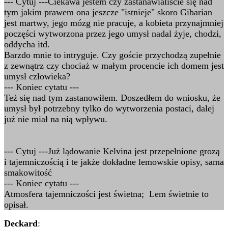
--- Cytuj ---Ciekawa jestem czy zastanawialiście się nad
tym jakim prawem ona jeszcze "istnieje" skoro Gibarian
jest martwy, jego mózg nie pracuje, a kobieta przynajmniej
poczęści wytworzona przez jego umysł nadal żyje, chodzi,
oddycha itd.
Barzdo mnie to intryguje. Czy goście przychodzą zupełnie
z zewnątrz czy chociaż w małym procencie ich domem jest
umysł człowieka?
--- Koniec cytatu ---
Też się nad tym zastanowiłem. Doszedłem do wniosku, że
umysł był potrzebny tylko do wytworzenia postaci, dalej
już nie miał na nią wpływu.
--- Cytuj ---Już lądowanie Kelvina jest przepełnione grozą
i tajemniczością i te jakże dokładne lemowskie opisy, sama
smakowitość
--- Koniec cytatu ---
Atmosfera tajemniczości jest świetna; Lem świetnie to
opisał.
Deckard
: