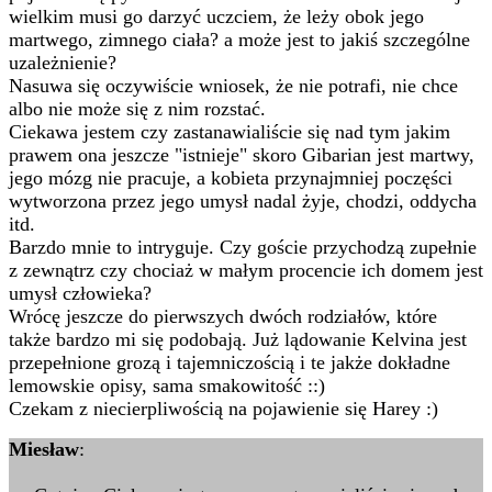
wielkim musi go darzyć uczciem, że leży obok jego
martwego, zimnego ciała? a może jest to jakiś szczególne
uzależnienie?
Nasuwa się oczywiście wniosek, że nie potrafi, nie chce
albo nie może się z nim rozstać.
Ciekawa jestem czy zastanawialiście się nad tym jakim
prawem ona jeszcze "istnieje" skoro Gibarian jest martwy,
jego mózg nie pracuje, a kobieta przynajmniej poczęści
wytworzona przez jego umysł nadal żyje, chodzi, oddycha
itd.
Barzdo mnie to intryguje. Czy goście przychodzą zupełnie
z zewnątrz czy chociaż w małym procencie ich domem jest
umysł człowieka?
Wrócę jeszcze do pierwszych dwóch rodziałów, które
także bardzo mi się podobają. Już lądowanie Kelvina jest
przepełnione grozą i tajemniczością i te jakże dokładne
lemowskie opisy, sama smakowitość ::)
Czekam z niecierpliwością na pojawienie się Harey :)
Miesław
: