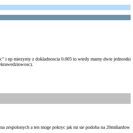
osc" i np miezymy z dokladnoscia 0.005 to wtedy mamy dwie jednostki
iekrawedziowosc).
est na zespolonych a ten moge pokryc jak mi sie podoba na 20miliardow