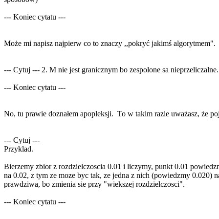
--- Koniec cytatu ---
Może mi napisz najpierw co to znaczy ,,pokryć jakimś algorytmem".
--- Cytuj --- 2. M nie jest granicznym bo zespolone sa nieprzeliczalne.
--- Koniec cytatu ---
No, tu prawie doznałem apopleksji. To w takim razie uważasz, że poj
--- Cytuj ---
Przyklad.
Bierzemy zbior z rozdzielczoscia 0.01 i liczymy, punkt 0.01 powied
na 0.02, z tym ze moze byc tak, ze jedna z nich (powiedzmy 0.020) 
prawdziwa, bo zmienia sie przy "wiekszej rozdzielczosci".
--- Koniec cytatu ---