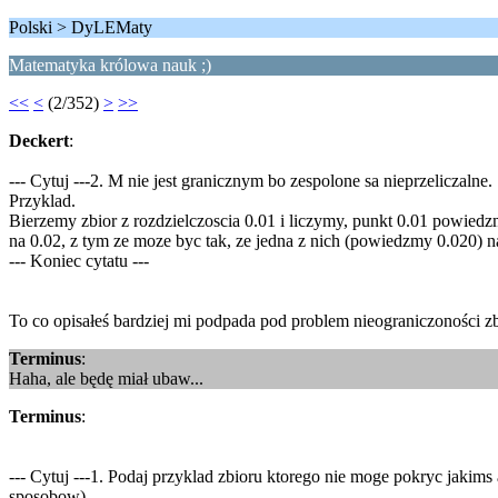
Polski > DyLEMaty
Matematyka królowa nauk ;)
<<
<
(2/352)
>
>>
Deckert
:
--- Cytuj ---2. M nie jest granicznym bo zespolone sa nieprzeliczalne.
Przyklad.
Bierzemy zbior z rozdzielczoscia 0.01 i liczymy, punkt 0.01 powied
na 0.02, z tym ze moze byc tak, ze jedna z nich (powiedzmy 0.020) 
--- Koniec cytatu ---
To co opisałeś bardziej mi podpada pod problem nieograniczoności zb
Terminus
:
Haha, ale będę miał ubaw...
Terminus
:
--- Cytuj ---1. Podaj przyklad zbioru ktorego nie moge pokryc jakims
sposobow)