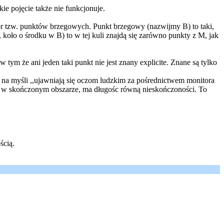
kie pojęcie także nie funkcjonuje.
iór tzw. punktów brzegowych. Punkt brzegowy (nazwijmy B) to taki,
 koło o środku w B) to w tej kuli znajdą się zarówno punkty z M, jak
ym że ani jeden taki punkt nie jest znany explicite. Znane są tylko
m na myśli ,,ujawniają się oczom ludzkim za pośrednictwem monitora
się w skończonym obszarze, ma długośc równą nieskończoności. To
ścią.