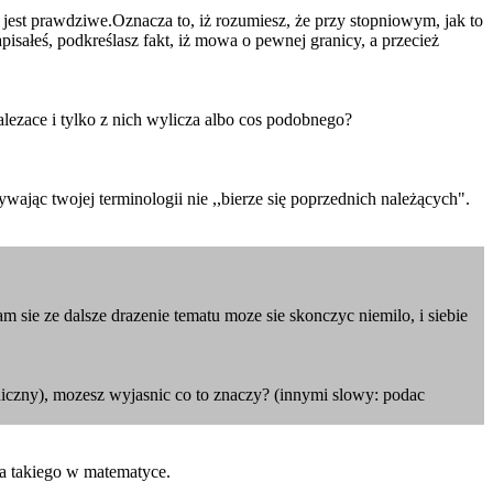
jest prawdziwe.Oznacza to, iż rozumiesz, że przy stopniowym, jak to
pisałeś, podkreślasz fakt, iż mowa o pewnej granicy, a przecież
alezace i tylko z nich wylicza albo cos podobnego?
wając twojej terminologii nie ,,bierze się poprzednich należących".
m sie ze dalsze drazenie tematu moze sie skonczyc niemilo, i siebie
iczny), mozesz wyjasnic co to znaczy? (innymi slowy: podac
ma takiego w matematyce.