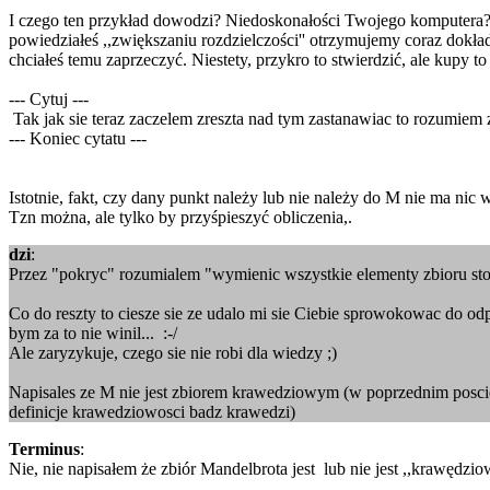
I czego ten przykład dowodzi? Niedoskonałości Twojego komputera? B
powiedziałeś ,,zwiększaniu rozdzielczości'' otrzymujemy coraz dokład
chciałeś temu zaprzeczyć. Niestety, przykro to stwierdzić, ale kupy to 
--- Cytuj ---
Tak jak sie teraz zaczelem zreszta nad tym zastanawiac to rozumiem 
--- Koniec cytatu ---
Istotnie, fakt, czy dany punkt należy lub nie należy do M nie ma nic
Tzn można, ale tylko by przyśpieszyć obliczenia,.
dzi
:
Przez "pokryc" rozumialem "wymienic wszystkie elementy zbioru sto
Co do reszty to ciesze sie ze udalo mi sie Ciebie sprowokowac do odp
bym za to nie winil... :-/
Ale zaryzykuje, czego sie nie robi dla wiedzy ;)
Napisales ze M nie jest zbiorem krawedziowym (w poprzednim poscie
definicje krawedziowosci badz krawedzi)
Terminus
:
Nie, nie napisałem że zbiór Mandelbrota jest lub nie jest ,,krawędz