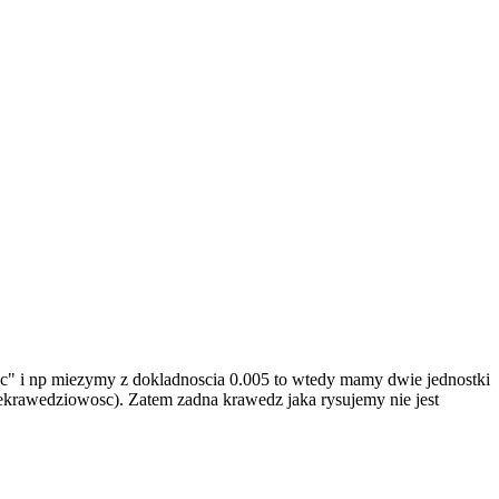
osc" i np miezymy z dokladnoscia 0.005 to wtedy mamy dwie jednostki
iekrawedziowosc). Zatem zadna krawedz jaka rysujemy nie jest