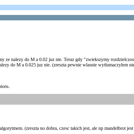
zmy ze nalezy do M a 0.02 juz nie. Teraz gdy "zwiekszymy rozdzielcz
nalezy do M a 0.025 juz nie. (zreszta pewnie wlasnie wytlumaczylem n
ioru.
 algorytmem. (zreszta no dobra, czesc takich jest, ale np mandelbrot j