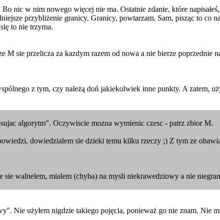
o nic w nim nowego więcej nie ma. Ostatnie zdanie, które napisałeś, 
niejsze przybliżenie granicy. Granicy, powtarzam. Sam, pisząc to co na
się to nie trzyma.
ze M sie przelicza za kazdym razem od nowa a nie bierze poprzednie n
 wspólnego z tym, czy należą doń jakiekolwiek inne punkty. A zatem, uży
sujac algorytm". Oczywiscie mozna wymienic czesc - patrz zbior M.
owiedzi, dowiedzialem sie dzieki temu kilku rzeczy ;) Z tym ze obawia
 sie walnelem, mialem (chyba) na mysli niekrawedziowy a nie niegran
iowy''. Nie użyłem nigdzie takiego pojęcia, ponieważ go nie znam. Nie 