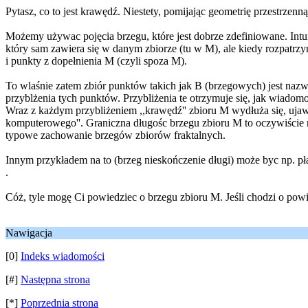
Pytasz, co to jest krawędź. Niestety, pomijając geometrię przestrzenną
Możemy używac pojęcia brzegu, które jest dobrze zdefiniowane. Intu
który sam zawiera się w danym zbiorze (tu w M), ale kiedy rozpatrzy
i punkty z dopełnienia M (czyli spoza M).
To wlaśnie zatem zbiór punktów takich jak B (brzegowych) jest nazwa
przyblżenia tych punktów. Przybliżenia te otrzymuje się, jak wiadom
Wraz z każdym przybliżeniem ,,krawędź'' zbioru M wydłuża się, ujawn
komputerowego''. Graniczna długośc brzegu zbioru M to oczywiście n
typowe zachowanie brzegów zbiorów fraktalnych.
Innym przykładem na to (brzeg nieskończenie długi) może byc np. pła
.
Cóż, tyle mogę Ci powiedziec o brzegu zbioru M. Jeśli chodzi o powie
Nawigacja
[0]
Indeks wiadomości
[#]
Następna strona
[*]
Poprzednia strona