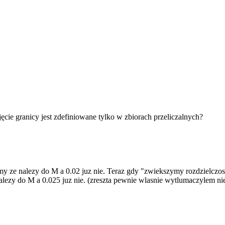
ęcie granicy jest zdefiniowane tylko w zbiorach przeliczalnych?
zmy ze nalezy do M a 0.02 juz nie. Teraz gdy "zwiekszymy rozdzielcz
nalezy do M a 0.025 juz nie. (zreszta pewnie wlasnie wytlumaczylem n