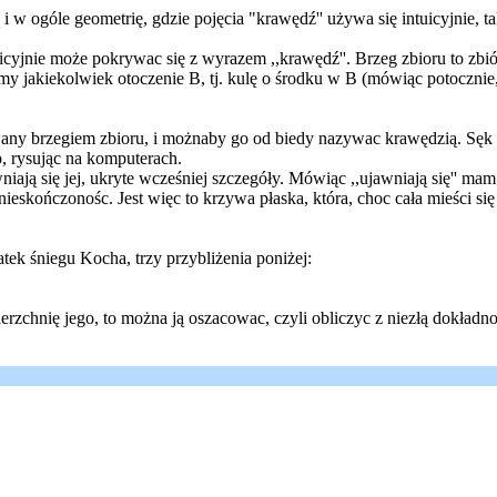
 i w ogóle geometrię, gdzie pojęcia "krawędź'' używa się intuicyjnie, ta
icyjnie może pokrywac się z wyrazem ,,krawędź''. Brzeg zbioru to zb
my jakiekolwiek otoczenie B, tj. kulę o środku w B (mówiąc potocznie,
ny brzegiem zbioru, i możnaby go od biedy nazywac krawędzią. Sęk w t
o, rysując na komputerach.
iają się jej, ukryte wcześniej szczegóły. Mówiąc ,,ujawniają się'' ma
ieskończonośc. Jest więc to krzywa płaska, która, choc cała mieści 
tek śniegu Kocha, trzy przybliżenia poniżej:
rzchnię jego, to można ją oszacowac, czyli obliczyc z niezłą dokładno