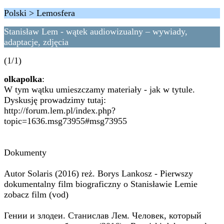
Polski > Lemosfera
Stanisław Lem - wątek audiowizualny – wywiady,
adaptacje, zdjęcia
(1/1)
olkapolka
:
W tym wątku umieszczamy materiały - jak w tytule.
Dyskusję prowadzimy tutaj:
http://forum.lem.pl/index.php?
topic=1636.msg73955#msg73955
Dokumenty
Autor Solaris (2016) reż. Borys Lankosz - Pierwszy
dokumentalny film biograficzny o Stanisławie Lemie
zobacz film (vod)
Гении и злодеи. Станислав Лем. Человек, который