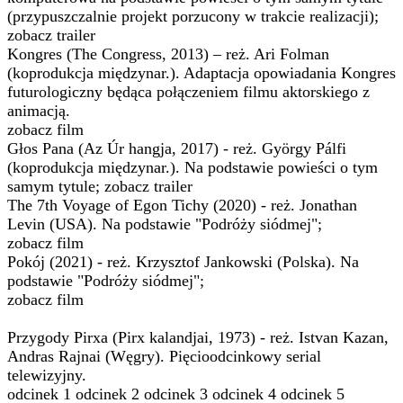
(przypuszczalnie projekt porzucony w trakcie realizacji);
zobacz trailer
Kongres (The Congress, 2013) – reż. Ari Folman
(koprodukcja międzynar.). Adaptacja opowiadania Kongres
futurologiczny będąca połączeniem filmu aktorskiego z
animacją.
zobacz film
Głos Pana (Az Úr hangja, 2017) - reż. György Pálfi
(koprodukcja międzynar.). Na podstawie powieści o tym
samym tytule; zobacz trailer
The 7th Voyage of Egon Tichy (2020) - reż. Jonathan
Levin (USA). Na podstawie "Podróży siódmej";
zobacz film
Pokój (2021) - reż. Krzysztof Jankowski (Polska). Na
podstawie "Podróży siódmej";
zobacz film
Przygody Pirxa (Pirx kalandjai, 1973) - reż. Istvan Kazan,
Andras Rajnai (Węgry). Pięcioodcinkowy serial
telewizyjny.
odcinek 1 odcinek 2 odcinek 3 odcinek 4 odcinek 5