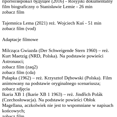
прогнозировал будущее (2016) - Rosyjski dokumentalny
film biograficzny o Stanisławie Lemie - 26 min
zobacz film
Tajemnica Lema (2021) reż. Wojciech Kuś - 51 min
zobacz film (vod)
Adaptacje filmowe
Milcząca Gwiazda (Der Schweigende Stern 1960) – reż.
Kurt Maetzig (NRD, Polska). Na podstawie powieści
Astronauci;
zobacz film (zaq2)
zobacz film (cda)
Pułapka (1962) – reż. Krzysztof Dębowski (Polska). Film
animowany na podstawie oryginalnego scenariusza;
zobacz zdjęcia
Ikaria XB 1 (Ikarie XB 1 1963) – reż. Jindřich Polák
(Czechosłowacja). Na podstawie powieści Obłok
Magellana, aczkolwiek nie jest to wspomniane w napisach
końcowych;
zobacz film