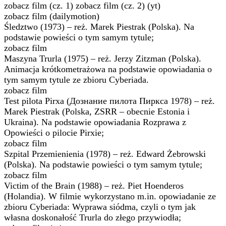
zobacz film (cz. 1) zobacz film (cz. 2) (yt)
zobacz film (dailymotion)
Śledztwo (1973) – reż. Marek Piestrak (Polska). Na
podstawie powieści o tym samym tytule;
zobacz film
Maszyna Trurla (1975) – reż. Jerzy Zitzman (Polska).
Animacja krótkometrażowa na podstawie opowiadania o
tym samym tytule ze zbioru Cyberiada.
zobacz film
Test pilota Pirxa (Дознание пилота Пиркса 1978) – reż.
Marek Piestrak (Polska, ZSRR – obecnie Estonia i
Ukraina). Na podstawie opowiadania Rozprawa z
Opowieści o pilocie Pirxie;
zobacz film
Szpital Przemienienia (1978) – reż. Edward Żebrowski
(Polska). Na podstawie powieści o tym samym tytule;
zobacz film
Victim of the Brain (1988) – reż. Piet Hoenderos
(Holandia). W filmie wykorzystano m.in. opowiadanie ze
zbioru Cyberiada: Wyprawa siódma, czyli o tym jak
własna doskonałość Trurla do złego przywiodła;