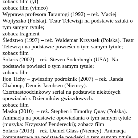
zobacz film (yt)
zobacz film (vimeo)
Wyprawa profesora Tarantogi (1992) – reż. Maciej
Wojtyszko (Polska). Teatr Telewizji na podstawie sztuki o
tym samym tytule;
zobacz fragment
Śledztwo (1997) – reż. Waldemar Krzystek (Polska). Teatr
Telewizji na podstawie powieści o tym samym tytule;
zobacz film
Solaris (2002) – reż. Steven Soderbergh (USA). Na
podstawie powieści o tym samym tytule;
zobacz film
Ijon Tichy – gwiezdny podróżnik (2007) – reż. Randa
Chahoup, Dennis Jacobsen (Niemcy).
Czertnastoodcinkowy serial na podstawie niektórych
opowiadań z Dzienników gwiazdowych.
zobacz film
Maska (2010) – reż. Stephen i Timothy Quay (Polska).
Animacja na podstawie opowiadania o tym samym tytule
(muzyka: Krzysztof Penderecki); zobacz film
Solaris (2013) – reż. Daniel Glass (Niemcy). Animacja
komputerowa na podstawie powieści o tym samym tytule