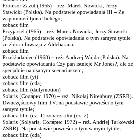
Profesor Zazul (1965) – reż. Marek Nowicki, Jerzy
Stawicki (Polska). Na podstawie opowiadania III – Ze
wspomnień Ijona Tichego;
zobacz film
Przyjaciel (1965) – reż. Marek Nowicki, Jerzy Stawicki
(Polska). Na podstawie opowiadania o tym samym tytule
ze zbioru Inwazja z Aldebarana;
zobacz film
Przekładaniec (1968) – reż. Andrzej Wajda (Polska). Na
podstawie opowiadania Czy pan istnieje Mr Jones?, ale ze
specjalnie napisanym scenariuszem;
zobacz film (yt)
zobacz film (cda)
zobacz film (dailymotion)
Solaris (Соля́рис 1970) – reż. Nikołaj Nirenburg (ZSRR).
Dwuczęściowy film TV, na podstawie powieści o tym
samym tytule;
zobacz film (cz. 1) zobacz film (cz. 2)
Solaris (Solyaris, Соля́рис 1972) – reż. Andriej Tarkowski
ZSRR). Na podstawie powieści o tym samym tytule;
zobacz film (cda)