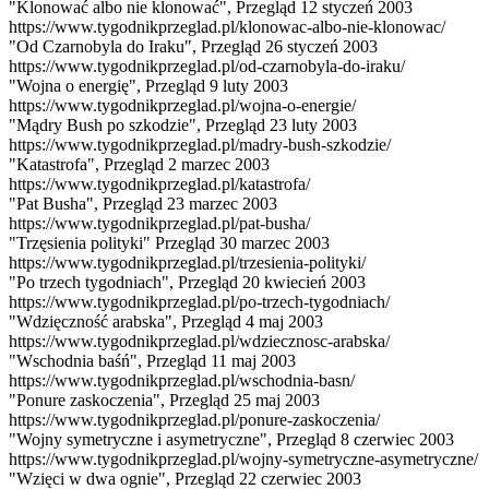
"Klonować albo nie klonować", Przegląd 12 styczeń 2003
https://www.tygodnikprzeglad.pl/klonowac-albo-nie-klonowac/
"Od Czarnobyla do Iraku", Przegląd 26 styczeń 2003
https://www.tygodnikprzeglad.pl/od-czarnobyla-do-iraku/
"Wojna o energię", Przegląd 9 luty 2003
https://www.tygodnikprzeglad.pl/wojna-o-energie/
"Mądry Bush po szkodzie", Przegląd 23 luty 2003
https://www.tygodnikprzeglad.pl/madry-bush-szkodzie/
"Katastrofa", Przegląd 2 marzec 2003
https://www.tygodnikprzeglad.pl/katastrofa/
"Pat Busha", Przegląd 23 marzec 2003
https://www.tygodnikprzeglad.pl/pat-busha/
"Trzęsienia polityki" Przegląd 30 marzec 2003
https://www.tygodnikprzeglad.pl/trzesienia-polityki/
"Po trzech tygodniach", Przegląd 20 kwiecień 2003
https://www.tygodnikprzeglad.pl/po-trzech-tygodniach/
"Wdzięczność arabska", Przegląd 4 maj 2003
https://www.tygodnikprzeglad.pl/wdziecznosc-arabska/
"Wschodnia baśń", Przegląd 11 maj 2003
https://www.tygodnikprzeglad.pl/wschodnia-basn/
"Ponure zaskoczenia", Przegląd 25 maj 2003
https://www.tygodnikprzeglad.pl/ponure-zaskoczenia/
"Wojny symetryczne i asymetryczne", Przegląd 8 czerwiec 2003
https://www.tygodnikprzeglad.pl/wojny-symetryczne-asymetryczne/
"Wzięci w dwa ognie", Przegląd 22 czerwiec 2003