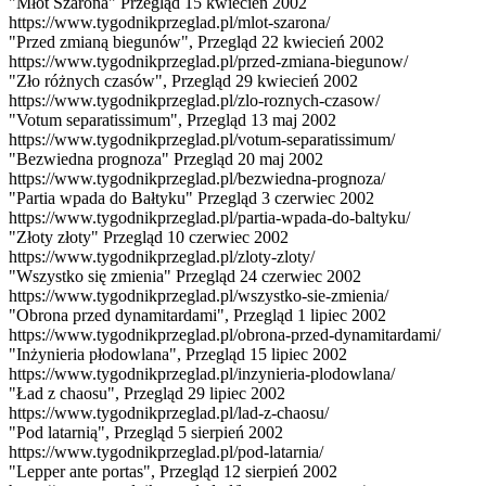
"Młot Szarona" Przegląd 15 kwiecień 2002
https://www.tygodnikprzeglad.pl/mlot-szarona/
"Przed zmianą biegunów", Przegląd 22 kwiecień 2002
https://www.tygodnikprzeglad.pl/przed-zmiana-biegunow/
"Zło różnych czasów", Przegląd 29 kwiecień 2002
https://www.tygodnikprzeglad.pl/zlo-roznych-czasow/
"Votum separatissimum", Przegląd 13 maj 2002
https://www.tygodnikprzeglad.pl/votum-separatissimum/
"Bezwiedna prognoza" Przegląd 20 maj 2002
https://www.tygodnikprzeglad.pl/bezwiedna-prognoza/
"Partia wpada do Bałtyku" Przegląd 3 czerwiec 2002
https://www.tygodnikprzeglad.pl/partia-wpada-do-baltyku/
"Złoty złoty" Przegląd 10 czerwiec 2002
https://www.tygodnikprzeglad.pl/zloty-zloty/
"Wszystko się zmienia" Przegląd 24 czerwiec 2002
https://www.tygodnikprzeglad.pl/wszystko-sie-zmienia/
"Obrona przed dynamitardami", Przegląd 1 lipiec 2002
https://www.tygodnikprzeglad.pl/obrona-przed-dynamitardami/
"Inżynieria płodowlana", Przegląd 15 lipiec 2002
https://www.tygodnikprzeglad.pl/inzynieria-plodowlana/
"Ład z chaosu", Przegląd 29 lipiec 2002
https://www.tygodnikprzeglad.pl/lad-z-chaosu/
"Pod latarnią", Przegląd 5 sierpień 2002
https://www.tygodnikprzeglad.pl/pod-latarnia/
"Lepper ante portas", Przegląd 12 sierpień 2002