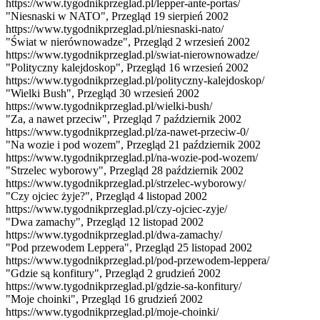
https://www.tygodnikprzeglad.pl/lepper-ante-portas/
"Niesnaski w NATO", Przegląd 19 sierpień 2002
https://www.tygodnikprzeglad.pl/niesnaski-nato/
"Świat w nierównowadze", Przegląd 2 wrzesień 2002
https://www.tygodnikprzeglad.pl/swiat-nierownowadze/
"Polityczny kalejdoskop", Przegląd 16 wrzesień 2002
https://www.tygodnikprzeglad.pl/polityczny-kalejdoskop/
"Wielki Bush", Przegląd 30 wrzesień 2002
https://www.tygodnikprzeglad.pl/wielki-bush/
"Za, a nawet przeciw", Przegląd 7 październik 2002
https://www.tygodnikprzeglad.pl/za-nawet-przeciw-0/
"Na wozie i pod wozem", Przegląd 21 październik 2002
https://www.tygodnikprzeglad.pl/na-wozie-pod-wozem/
"Strzelec wyborowy", Przegląd 28 październik 2002
https://www.tygodnikprzeglad.pl/strzelec-wyborowy/
"Czy ojciec żyje?", Przegląd 4 listopad 2002
https://www.tygodnikprzeglad.pl/czy-ojciec-zyje/
"Dwa zamachy", Przegląd 12 listopad 2002
https://www.tygodnikprzeglad.pl/dwa-zamachy/
"Pod przewodem Leppera", Przegląd 25 listopad 2002
https://www.tygodnikprzeglad.pl/pod-przewodem-leppera/
"Gdzie są konfitury", Przegląd 2 grudzień 2002
https://www.tygodnikprzeglad.pl/gdzie-sa-konfitury/
"Moje choinki", Przegląd 16 grudzień 2002
https://www.tygodnikprzeglad.pl/moje-choinki/