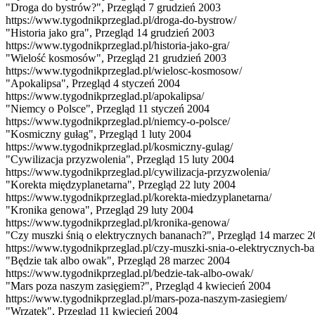
"Droga do bystrów?", Przegląd 7 grudzień 2003
https://www.tygodnikprzeglad.pl/droga-do-bystrow/
"Historia jako gra", Przegląd 14 grudzień 2003
https://www.tygodnikprzeglad.pl/historia-jako-gra/
"Wielość kosmosów", Przegląd 21 grudzień 2003
https://www.tygodnikprzeglad.pl/wielosc-kosmosow/
"Apokalipsa", Przegląd 4 styczeń 2004
https://www.tygodnikprzeglad.pl/apokalipsa/
"Niemcy o Polsce", Przegląd 11 styczeń 2004
https://www.tygodnikprzeglad.pl/niemcy-o-polsce/
"Kosmiczny gułag", Przegląd 1 luty 2004
https://www.tygodnikprzeglad.pl/kosmiczny-gulag/
"Cywilizacja przyzwolenia", Przegląd 15 luty 2004
https://www.tygodnikprzeglad.pl/cywilizacja-przyzwolenia/
"Korekta międzyplanetarna", Przegląd 22 luty 2004
https://www.tygodnikprzeglad.pl/korekta-miedzyplanetarna/
"Kronika genowa", Przegląd 29 luty 2004
https://www.tygodnikprzeglad.pl/kronika-genowa/
"Czy muszki śnią o elektrycznych bananach?", Przegląd 14 marzec 
https://www.tygodnikprzeglad.pl/czy-muszki-snia-o-elektrycznych-b
"Będzie tak albo owak", Przegląd 28 marzec 2004
https://www.tygodnikprzeglad.pl/bedzie-tak-albo-owak/
"Mars poza naszym zasięgiem?", Przegląd 4 kwiecień 2004
https://www.tygodnikprzeglad.pl/mars-poza-naszym-zasiegiem/
"Wrzątek", Przegląd 11 kwiecień 2004