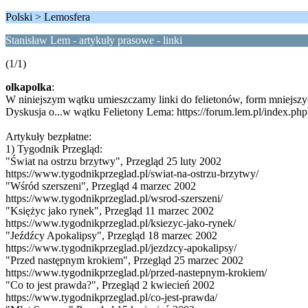
Polski > Lemosfera
Stanisław Lem - artykuły prasowe - linki
(1/1)
olkapolka
:
W niniejszym wątku umieszczamy linki do felietonów, form mniejsz
Dyskusja o...w wątku Felietony Lema: https://forum.lem.pl/index.
Artykuły bezpłatne:
1) Tygodnik Przegląd:
"Świat na ostrzu brzytwy", Przegląd 25 luty 2002
https://www.tygodnikprzeglad.pl/swiat-na-ostrzu-brzytwy/
"Wśród szerszeni", Przegląd 4 marzec 2002
https://www.tygodnikprzeglad.pl/wsrod-szerszeni/
"Księżyc jako rynek", Przegląd 11 marzec 2002
https://www.tygodnikprzeglad.pl/ksiezyc-jako-rynek/
"Jeźdźcy Apokalipsy", Przegląd 18 marzec 2002
https://www.tygodnikprzeglad.pl/jezdzcy-apokalipsy/
"Przed następnym krokiem", Przegląd 25 marzec 2002
https://www.tygodnikprzeglad.pl/przed-nastepnym-krokiem/
"Co to jest prawda?", Przegląd 2 kwiecień 2002
https://www.tygodnikprzeglad.pl/co-jest-prawda/