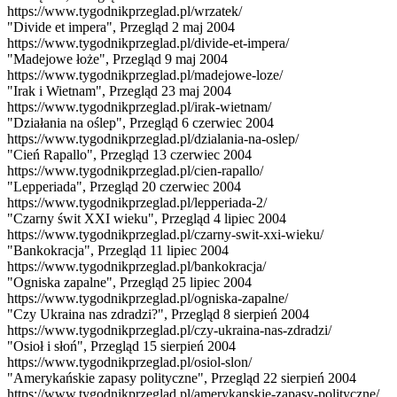
https://www.tygodnikprzeglad.pl/wrzatek/
"Divide et impera", Przegląd 2 maj 2004
https://www.tygodnikprzeglad.pl/divide-et-impera/
"Madejowe łoże", Przegląd 9 maj 2004
https://www.tygodnikprzeglad.pl/madejowe-loze/
"Irak i Wietnam", Przegląd 23 maj 2004
https://www.tygodnikprzeglad.pl/irak-wietnam/
"Działania na oślep", Przegląd 6 czerwiec 2004
https://www.tygodnikprzeglad.pl/dzialania-na-oslep/
"Cień Rapallo", Przegląd 13 czerwiec 2004
https://www.tygodnikprzeglad.pl/cien-rapallo/
"Lepperiada", Przegląd 20 czerwiec 2004
https://www.tygodnikprzeglad.pl/lepperiada-2/
"Czarny świt XXI wieku", Przegląd 4 lipiec 2004
https://www.tygodnikprzeglad.pl/czarny-swit-xxi-wieku/
"Bankokracja", Przegląd 11 lipiec 2004
https://www.tygodnikprzeglad.pl/bankokracja/
"Ogniska zapalne", Przegląd 25 lipiec 2004
https://www.tygodnikprzeglad.pl/ogniska-zapalne/
"Czy Ukraina nas zdradzi?", Przegląd 8 sierpień 2004
https://www.tygodnikprzeglad.pl/czy-ukraina-nas-zdradzi/
"Osioł i słoń", Przegląd 15 sierpień 2004
https://www.tygodnikprzeglad.pl/osiol-slon/
"Amerykańskie zapasy polityczne", Przegląd 22 sierpień 2004
https://www.tygodnikprzeglad.pl/amerykanskie-zapasy-polityczne/