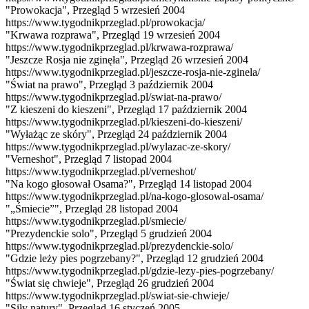
"Prowokacja", Przegląd 5 wrzesień 2004
https://www.tygodnikprzeglad.pl/prowokacja/
"Krwawa rozprawa", Przegląd 19 wrzesień 2004
https://www.tygodnikprzeglad.pl/krwawa-rozprawa/
"Jeszcze Rosja nie zginęła", Przegląd 26 wrzesień 2004
https://www.tygodnikprzeglad.pl/jeszcze-rosja-nie-zginela/
"Świat na prawo", Przegląd 3 październik 2004
https://www.tygodnikprzeglad.pl/swiat-na-prawo/
"Z kieszeni do kieszeni", Przegląd 17 październik 2004
https://www.tygodnikprzeglad.pl/kieszeni-do-kieszeni/
"Wyłażąc ze skóry", Przegląd 24 październik 2004
https://www.tygodnikprzeglad.pl/wylazac-ze-skory/
"Verneshot", Przegląd 7 listopad 2004
https://www.tygodnikprzeglad.pl/verneshot/
"Na kogo głosował Osama?", Przegląd 14 listopad 2004
https://www.tygodnikprzeglad.pl/na-kogo-glosowal-osama/
"„Śmiecie”", Przegląd 28 listopad 2004
https://www.tygodnikprzeglad.pl/smiecie/
"Prezydenckie solo", Przegląd 5 grudzień 2004
https://www.tygodnikprzeglad.pl/prezydenckie-solo/
"Gdzie leży pies pogrzebany?", Przegląd 12 grudzień 2004
https://www.tygodnikprzeglad.pl/gdzie-lezy-pies-pogrzebany/
"Świat się chwieje", Przegląd 26 grudzień 2004
https://www.tygodnikprzeglad.pl/swiat-sie-chwieje/
"Siły natury", Przegląd 16 styczeń 2005