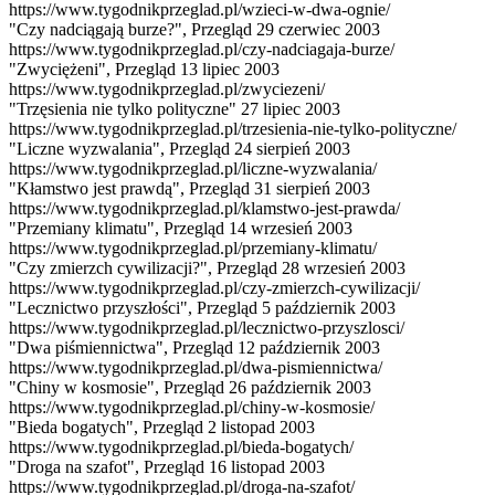
https://www.tygodnikprzeglad.pl/wzieci-w-dwa-ognie/
"Czy nadciągają burze?", Przegląd 29 czerwiec 2003
https://www.tygodnikprzeglad.pl/czy-nadciagaja-burze/
"Zwyciężeni", Przegląd 13 lipiec 2003
https://www.tygodnikprzeglad.pl/zwyciezeni/
"Trzęsienia nie tylko polityczne" 27 lipiec 2003
https://www.tygodnikprzeglad.pl/trzesienia-nie-tylko-polityczne/
"Liczne wyzwalania", Przegląd 24 sierpień 2003
https://www.tygodnikprzeglad.pl/liczne-wyzwalania/
"Kłamstwo jest prawdą", Przegląd 31 sierpień 2003
https://www.tygodnikprzeglad.pl/klamstwo-jest-prawda/
"Przemiany klimatu", Przegląd 14 wrzesień 2003
https://www.tygodnikprzeglad.pl/przemiany-klimatu/
"Czy zmierzch cywilizacji?", Przegląd 28 wrzesień 2003
https://www.tygodnikprzeglad.pl/czy-zmierzch-cywilizacji/
"Lecznictwo przyszłości", Przegląd 5 październik 2003
https://www.tygodnikprzeglad.pl/lecznictwo-przyszlosci/
"Dwa piśmiennictwa", Przegląd 12 październik 2003
https://www.tygodnikprzeglad.pl/dwa-pismiennictwa/
"Chiny w kosmosie", Przegląd 26 październik 2003
https://www.tygodnikprzeglad.pl/chiny-w-kosmosie/
"Bieda bogatych", Przegląd 2 listopad 2003
https://www.tygodnikprzeglad.pl/bieda-bogatych/
"Droga na szafot", Przegląd 16 listopad 2003
https://www.tygodnikprzeglad.pl/droga-na-szafot/