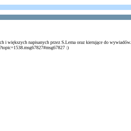
ych i większych napisanych przez S.Lema oraz kierujące do wywiadów
php?topic=1538.msg67827#msg67827 :)