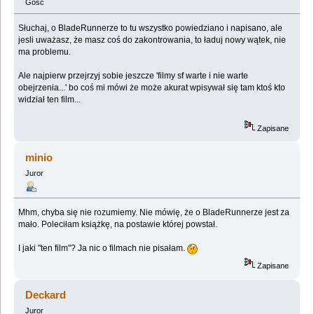
Gość
Słuchaj, o BladeRunnerze to tu wszystko powiedziano i napisano, ale
jesli uważasz, że masz coś do zakontrowania, to ładuj nowy wątek, nie
ma problemu.
Ale najpierw przejrzyj sobie jeszcze 'filmy sf warte i nie warte
obejrzenia...' bo coś mi mówi że może akurat wpisywał się tam ktoś kto
widział ten film...
Zapisane
minio
Juror
Mhm, chyba się nie rozumiemy. Nie mówię, że o BladeRunnerze jest za
mało. Poleciłam książkę, na postawie której powstał.
I jaki "ten film"? Ja nic o filmach nie pisałam.
Zapisane
Deckard
Juror