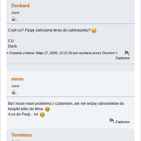
świata przyszłości. (Przeczytany 727069 razy)
Deckard
Juror
Czyli co?
Pasję
zaliczamy teraz do cyberpunku?
CU
Deck
«
Ostatnia zmiana: Maja 17, 2006, 10:21:00 pm wysłana przez Deckert
»
Zapisane
minio
Juror
Być może mam problemy z czytaniem, ale nie widzę odnośników do
książki tylko do filmu
A co do Pasji... lol
Zapisane
Terminus