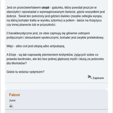
Jest on przeciwieństwem
utopi
i - gatunku, który powstał jeszcze w
starożytni i opowiadał o wyimaginowanym świecie, gdzie wszystkim jest
dobrze. Świat ten położony jest gdzieś daleko (zwykle odległa wyspa,
na którą bohater trafia w wyniku sztormu) a potem - także na Księżycu
czy innej planecie lub w przyszłości.
Charakterystyczne jest, że obie zajmują się głównie ustrojem
politycznym i stosunkami społecznymi, bohater jest zwykle pretekstowy.
Więc - albo coś jest utopią albo antyutopią.
A Eloje - są tak naprawdę plemieniem kretynków, żyjących sobie co
prawda beztrosko, ale też bez jednej głębszej myśli i służą za jedzonko
dla Morloków?
Gdzie tu widzisz optymizm?
Zapisane
Falcor
Juror