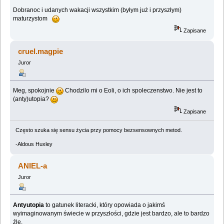
Dobranoc i udanych wakacji wszystkim (byłym już i przyszłym)
maturzystom
Zapisane
cruel.magpie
Juror
Meg, spokojnie
Chodzilo mi o Eoli, o ich spoleczenstwo. Nie jest to
(anty)utopia?
Zapisane
Często szuka się sensu życia przy pomocy bezsensownych metod.
-Aldous Huxley
ANIEL-a
Juror
Antyutopia
to gatunek literacki, który opowiada o jakimś
wyimaginowanym świecie w przyszłości, gdzie jest bardzo, ale to bardzo
źle.