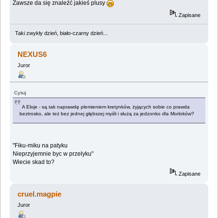
Zawsze da się znaleźć jakieś plusy
Zapisane
Taki zwykły dzień, biało-czarny dzień...
NEXUS6
Juror
Cytuj
A Eloje - są tak naprawdę plemieniem kretynków, żyjących sobie co prawda
beztrosko, ale też bez jednej głębszej myśli i służą za jedzonko dla Morloków?
"Fiku-miku na patyku
Nieprzyjemnie byc w przelyku"
Wiecie skad to?
Zapisane
cruel.magpie
Juror