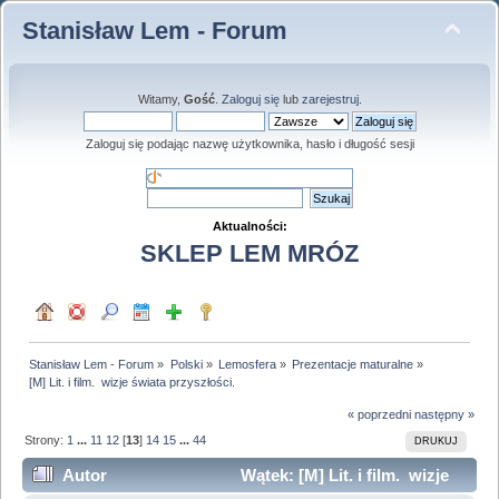
Stanisław Lem - Forum
Witamy,
Gość
.
Zaloguj się
lub
zarejestruj
.
Zaloguj się podając nazwę użytkownika, hasło i długość sesji
Aktualności:
SKLEP LEM MRÓZ
Stanisław Lem - Forum
»
Polski
»
Lemosfera
»
Prezentacje maturalne
»
[M] Lit. i film.  wizje świata przyszłości.
« poprzedni
następny »
Strony:
1
...
11
12
[
13
]
14
15
...
44
DRUKUJ
Autor
Wątek: [M] Lit. i film. wizje