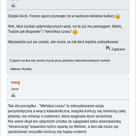
Dzięki Deck. Forum sporo pomogło mi w wyborze tekstów kultury
Ahh, ktoś szukał optymistycznych wizji, no to już mu pomagam: Wells,
"ludzie jak Bogowie" i "wechikuł czasu"
Wprawdzie już po czasie, ale może za rok ktoś będzie potrzebować
Zapisane
Często szuka się sensu życia przy pomocy bezsensownych metod.
-Aldous Huxley
meg
Juror
Tak dla porządku - "Wehikuł czasu" to zdecydowanie wizja
pesymistyczna a wręcz katastroficzna, książka kończy się śmiercią całej
planety, nie mówiąc o ludzkości, która wyginęła dużo wcześniej.
Nie wiem skąd ten optymizm (chyba że oglądałeś tylko amerykańską
"ekranizację" baaardzo luźno opartą na Wellsie, a tam jak moża się
spodziewać wszystko kończy się happy endem)