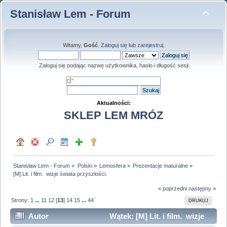
Stanisław Lem - Forum
Witamy,
Gość
.
Zaloguj się
lub
zarejestruj
.
Zaloguj się podając nazwę użytkownika, hasło i długość sesji
Aktualności:
SKLEP LEM MRÓZ
Stanisław Lem - Forum
»
Polski
»
Lemosfera
»
Prezentacje maturalne
»
[M] Lit. i film.  wizje świata przyszłości.
« poprzedni
następny »
Strony:
1
...
11
12
[
13
]
14
15
...
44
DRUKUJ
Autor
Wątek: [M] Lit. i film. wizje