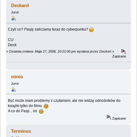
świata przyszłości. (Przeczytany 725643 razy)
Deckard
Juror
Czyli co?
Pasję
zaliczamy teraz do cyberpunku?
CU
Deck
«
Ostatnia zmiana: Maja 17, 2006, 10:21:00 pm wysłana przez Deckert
»
Zapisane
minio
Juror
Być może mam problemy z czytaniem, ale nie widzę odnośników do
książki tylko do filmu
A co do Pasji... lol
Zapisane
Terminus