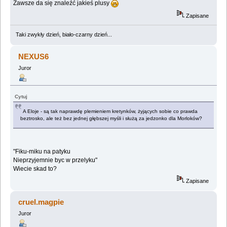
Zawsze da się znaleźć jakieś plusy
Zapisane
Taki zwykły dzień, biało-czarny dzień...
NEXUS6
Juror
Cytuj
A Eloje - są tak naprawdę plemieniem kretynków, żyjących sobie co prawda
beztrosko, ale też bez jednej głębszej myśli i służą za jedzonko dla Morloków?
"Fiku-miku na patyku
Nieprzyjemnie byc w przelyku"
Wiecie skad to?
Zapisane
cruel.magpie
Juror