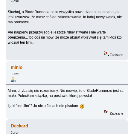
Gość
Słuchaj, o BladeRunnerze to tu wszystko powiedziano i napisano, ale
jesli uważasz, że masz coś do zakontrowania, to ładuj nowy wątek, nie
ma problemu.
Ale najpierw przejrzyj sobie jeszcze 'filmy sf warte i nie warte
obejrzenia...' bo coś mi mówi że może akurat wpisywał się tam ktoś kto
widział ten film...
Zapisane
minio
Juror
Mhm, chyba się nie rozumiemy. Nie mówię, że o BladeRunnerze jest za
mało. Poleciłam książkę, na postawie której powstał.
I jaki "ten film"? Ja nic o filmach nie pisałam.
Zapisane
Deckard
Juror