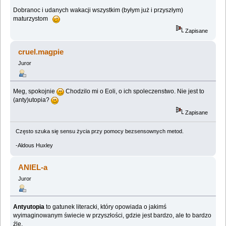
Dobranoc i udanych wakacji wszystkim (byłym już i przyszłym)
maturzystom
Zapisane
cruel.magpie
Juror
Meg, spokojnie
Chodzilo mi o Eoli, o ich spoleczenstwo. Nie jest to
(anty)utopia?
Zapisane
Często szuka się sensu życia przy pomocy bezsensownych metod.
-Aldous Huxley
ANIEL-a
Juror
Antyutopia
to gatunek literacki, który opowiada o jakimś
wyimaginowanym świecie w przyszłości, gdzie jest bardzo, ale to bardzo
źle.