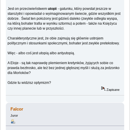
Jest on przeciwieństwem
utopi
i - gatunku, który powstał jeszcze w
starożytni i opowiadał o wyimaginowanym świecie, gdzie wszystkim jest
dobrze. Świat ten położony jest gdzieś daleko (zwykle odległa wyspa,
na którą bohater trafia w wyniku sztormu) a potem - także na Księżycu
czy innej planecie lub w przyszłości.
Charakterystyczne jest, że obie zajmują się głównie ustrojem
politycznym i stosunkami społecznymi, bohater jest zwykle pretekstowy.
Więc - albo coś jest utopią albo antyutopią.
A Eloje - są tak naprawdę plemieniem kretynków, żyjących sobie co
prawda beztrosko, ale też bez jednej głębszej myśli i służą za jedzonko
dla Morloków?
Gdzie tu widzisz optymizm?
Zapisane
Falcor
Juror