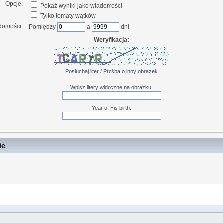
Opcje:
Pokaż wyniki jako wiadomości
Tylko tematy wątków
domości:
Pomiędzy
a
dni
Weryfikacja:
Posłuchaj liter
/
Prośba o inny obrazek
Wpisz litery widoczne na obrazku:
Year of His birth:
ie