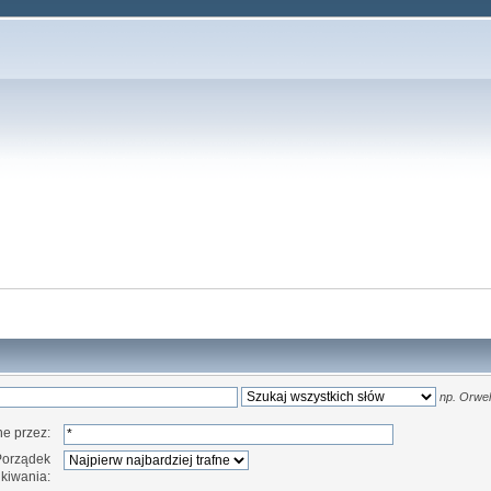
np.
Orwell
e przez:
Porządek
kiwania: