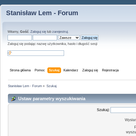
Stanisław Lem - Forum
Witamy,
Gość
.
Zaloguj się
lub
zarejestruj
.
Zaloguj się podając nazwę użytkownika, hasło i długość sesji
Strona główna
Pomoc
Szukaj
Kalendarz
Zaloguj się
Rejestracja
Stanisław Lem - Forum
»
Szukaj
Ustaw parametry wyszukiwania
Szukaj:
Wysłan
wyszu