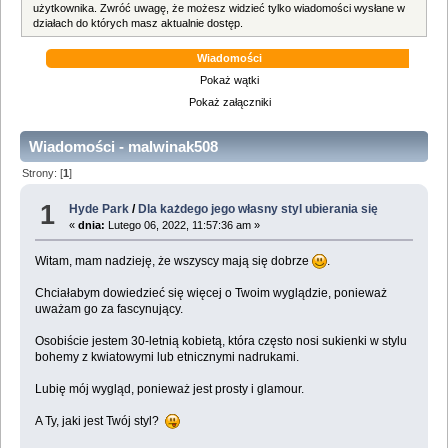
użytkownika. Zwróć uwagę, że możesz widzieć tylko wiadomości wysłane w
działach do których masz aktualnie dostęp.
Wiadomości
Pokaż wątki
Pokaż załączniki
Wiadomości - malwinak508
Strony: [
1
]
1
Hyde Park
/
Dla każdego jego własny styl ubierania się
«
dnia:
Lutego 06, 2022, 11:57:36 am »
Witam, mam nadzieję, że wszyscy mają się dobrze
.
Chciałabym dowiedzieć się więcej o Twoim wyglądzie, ponieważ
uważam go za fascynujący.
Osobiście jestem 30-letnią kobietą, która często nosi sukienki w stylu
bohemy z kwiatowymi lub etnicznymi nadrukami.
Lubię mój wygląd, ponieważ jest prosty i glamour.
A Ty, jaki jest Twój styl?