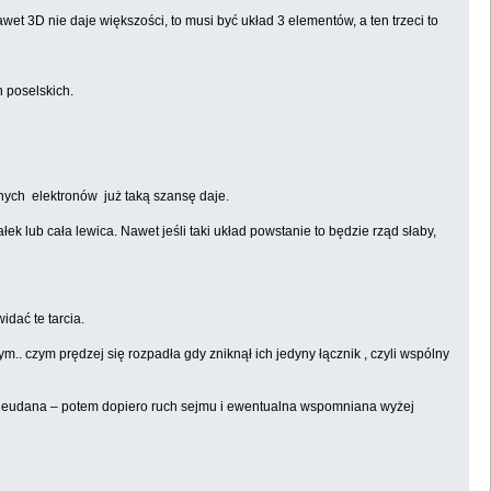
et 3D nie daje większości, to musi być układ 3 elementów, a ten trzeci to
h poselskich.
źnych elektronów już taką szansę daje.
ałek lub cała lewica. Nawet jeśli taki układ powstanie to będzie rząd słaby,
idać te tarcia.
.. czym prędzej się rozpadła gdy zniknął ich jedyny łącznik , czyli wspólny
e nieudana – potem dopiero ruch sejmu i ewentualna wspomniana wyżej