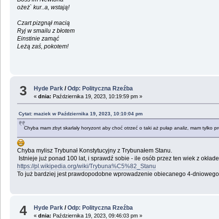
ożeż` kur..a, wstają!
Czart pizgnął macią
Ryj w smailu z błotem
Einstinie zamąć
Leżą zaś, pokotem!
3
Hyde Park
/
Odp: Polityczna Rzeźba
«
dnia:
Października 19, 2023, 10:19:59 pm »
Cytat: maziek w Października 19, 2023, 10:10:04 pm
Chyba mam zbyt skarlały horyzont aby choć otrzeć o taki aż pułap analiz, mam tylko p
Chyba mylisz Trybunał Konstytucyjny z Trybunałem Stanu.
Istnieje już ponad 100 lat, i sprawdź sobie - ile osób przez ten wiek z okł
https://pl.wikipedia.org/wiki/Trybuna%C5%82_Stanu
To już bardziej jest prawdopodobne wprowadzenie obiecanego 4-dniowego
4
Hyde Park
/
Odp: Polityczna Rzeźba
«
dnia:
Października 19, 2023, 09:46:03 pm »