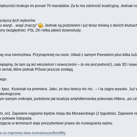
iększości brakuje im ponad 70 mandatów. Za to ma zdolność koalicyjną. Jednak naw
ycięzcy tych wyborów.
u wargi... wagi znaczy”
. Jednak są podzieleni i już teraz mówią o dwóch klubac
ny (względnie) PSL 28 i kilka jakieś dziwnoludy.
e się ona niemożliwa. Przynajmniej na razie. Układ z samym Peeselem plus kilka lu
iętajmy, że tam są też ekozieloni i nowocześni – to nie jest jedność
), cała 3D i kaw
 armat, które jednak PiSowi jeszcze zostają.
.
cego.
pu; Kosiniak na premiera. Jako, że bez lewicy nic nic.. – i ta zagra wysoko. Już w
ideologiczne.
m samym zniknęła, podobnie jak koalicja antyhitlerowska pokonała Hitlera...po czym
 sejm, on). Zapewne najpierw będzie misja dla Morawickiego (2 tygodnie). Zapewn
w połowie listopada.
zyjęcie w terminach daje prezydentowi prawo do rozwiązania sejmu.
sa-co-najmniej-dwa-scenariusze/9xv9f6y