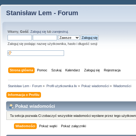
Stanisław Lem - Forum
Witamy,
Gość
.
Zaloguj się
lub
zarejestruj
.
Zaloguj się podając nazwę użytkownika, hasło i długość sesji
Strona główna
Pomoc
Szukaj
Kalendarz
Zaloguj się
Rejestracja
Stanisław Lem - Forum
»
Profil użytkownika liv
»
Pokaż wiadomości
»
Wiadomości
Informacja o Profilu
Pokaż wiadomości
Ta sekcja pozwala Ci zobaczyć wszystkie wiadomości wysłane przez tego użytkowni
Wiadomości
Pokaż wątki
Pokaż załączniki