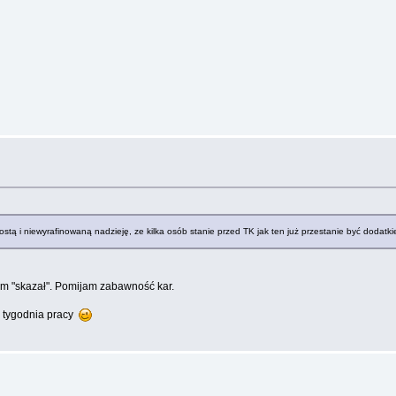
rostą i niewyrafinowaną nadzieję, ze kilka osób stanie przed TK jak ten już przestanie być dodat
adem "skazał". Pomijam zabawność kar.
 tygodnia pracy