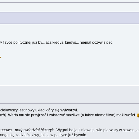
fizyce politycznej już by... acz kiedyś, kiedyś... niemal oczywistość.
 ciekawszy jest nowy układ który się wytworzył.
ach)
. Warto mu się przyjrzeć i zobaczyć możliwe (a także niemożliwe) możliwości
rusowa - podpowiedział historyk
. Wygrał bo jest niewątpliwie pierwszy w stawce, 
ogą się zadziać dziwy, jak to w polityce już bywało.