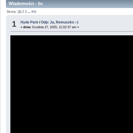
Wiadomości - liv
Strony: [
1
]
2
3
...
441
1
Hyde Park
/
Odp: Ja, Remuszko :-)
«
dnia:
Grudnia 27, 2025, 11:02:37 am »