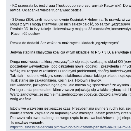
- KO przegrała bo jest druga (Tusk podobnie przegrany jak Kaczyński). Do w
lewica. Układanka wielce trudną więc będzie.
- 3 Droga (3D), czyli mocno umownie Kosiniak + Hołownia. To prawdziwi zw
Mogą z tymi i mogą z tamtymi. Od nich zależy całość, bo są tzw.
„języczkiem 
Realnie 3D to trzy frakcje. Hołowniowcy mają ok 33 mandatów, konserwatyw
Razem 65 posłów.
Reszta do dodatki. Acz ważne w możliwych układach „egzotycznych”.
Jedyna stabilna klasyczna koalicja w tym układzie, to PIS + 3 D, ale wydaj
Druga możliwość, na którą „wszyscy” jak się zdaje czekają, to układ KO
(pam
podzielony wewnętrznie i pod ostrzałem nowej opozycji, prezydenta i innych
Wróżę mu rozpad w zetknięciu z realnymi problemami, choćby budżetowymi
Tak siak – słabo to widzę w sensie stabilności akurat takiego układu rządzą
Tusk stanie się zakładnikiem, Kosiniaka, Hołowni i lewicy.
Nie wiadomo, jak wysoką będą grali, ale można się spodziewać że wysoko – ty
Do tego tarcia personalne, które zawsze pojawiają się w takich sytuacjach i 
Warto zanotować, że już nie ma zjednoczonej opozycji. Opozycja wygrała i ty
wróg właśnie.
Istotny we wszystkim jest jeszcze czas. Prezydent ma słynne 3 ruchy (on,
koalicja trzech. Zajmie to co najmniej około miesiąca. Zatem jesteśmy circa 
Pierwsza rafa ewentualnego nowego rządu to ustawa budżetowa – jej niepr
Tu możliwe warianty;
https://businessinsider.com.pl/prawo/co-z-budzetem-panstwa-na-2024-rok-