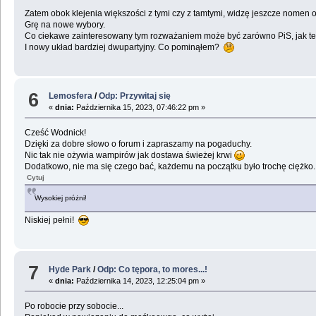
Zatem obok klejenia większości z tymi czy z tamtymi, widzę jeszcze nomen 
Grę na nowe wybory.
Co ciekawe zainteresowany tym rozważaniem może być zarówno PiS, jak też
I nowy układ bardziej dwupartyjny. Co pominąłem?
6
Lemosfera
/
Odp: Przywitaj się
«
dnia:
Października 15, 2023, 07:46:22 pm »
Cześć Wodnick!
Dzięki za dobre słowo o forum i zapraszamy na pogaduchy.
Nic tak nie ożywia wampirów jak dostawa świeżej krwi
Dodatkowo, nie ma się czego bać, każdemu na początku było trochę ciężko.
Cytuj
Wysokiej próżni!
Niskiej pełni!
7
Hyde Park
/
Odp: Co tępora, to mores...!
«
dnia:
Października 14, 2023, 12:25:04 pm »
Po robocie przy sobocie...