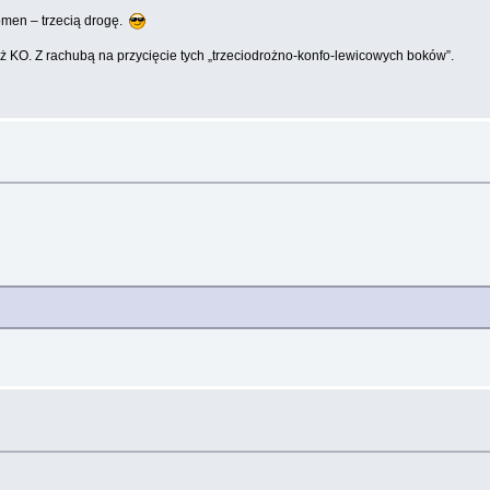
omen – trzecią drogę.
 KO. Z rachubą na przycięcie tych „trzeciodrożno-konfo-lewicowych boków”.