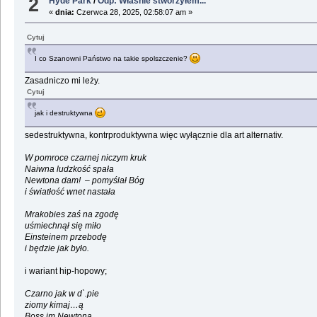
2
Hyde Park
/
Odp: Właśnie stworzyłem...
«
dnia:
Czerwca 28, 2025, 02:58:07 am »
Cytuj
I co Szanowni Państwo na takie spolszczenie?
Zasadniczo mi leży.
Cytuj
jak i destruktywna
sedestruktywna, kontrproduktywna więc wyłącznie dla art alternativ.
W pomroce czarnej niczym kruk
Naiwna ludzkość spała
Newtona dam! – pomyślał Bóg
i światłość wnet nastała
Mrakobies zaś na zgodę
uśmiechnął się miło
Einsteinem przebodę
i będzie jak było.
i wariant hip-hopowy;
Czarno jak w d`.pie
ziomy kimaj…ą
Boss im Newtona