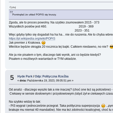
Cytuj
Pominęłaś że układ POPIS się kruszy.
Zgoda, ale to proces powolny. Na szybko zsumowałem 2015 - 373
Wszystkich posłów jest 460. 2019 - 369
2023 - 351
Więc gdyby tylko się dogadali ha ha ha... nie do ruszenia. Ale to chyba wbrew 
https://pl.wikipedia.org/wiki/POPiS
Jak premier z Krakowa.
Wkrótce będzie okrągła 20 rocznica tej bajki. Całkiem niedawno, no nie?
Ale ja nie pisałem o tym, dlaczego taki wynik, ani co będzie kiedyś?
Pisałem o możliwych wariantach w TYM układzie.
5
Hyde Park
/
Odp: Polityczna Rzeźba
«
dnia:
Października 19, 2023, 09:05:51 pm »
Od analiz - dlaczego wyszło tak a nie inaczej? (choć one też są potrzebne) -
Ciekawy w sensie dosłownym i przysłowiowym
(obyś żył w ciekawych czas
Na szybko widzę to tak:
- PiS wygrał i jednocześnie przegrał. Taka polityczna superpozycja
...
pyr
brakuje mu niemal 40 mandatów). Nie ma też zdolności koalicyjnej, choć tu m