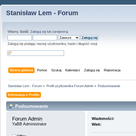
Stanisław Lem - Forum
Witamy,
Gość
.
Zaloguj się
lub
zarejestruj
.
Zaloguj się podając nazwę użytkownika, hasło i długość sesji
Strona główna
Pomoc
Szukaj
Kalendarz
Zaloguj się
Rejestracja
Stanisław Lem - Forum
»
Profil użytkownika Forum Admin
»
Podsumowanie
Informacja o Profilu
Podsumowanie
Forum Admin 
Wiadomości:
YaBB Administrator
Wiek: