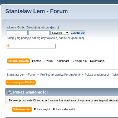
Stanisław Lem - Forum
Witamy,
Gość
.
Zaloguj się
lub
zarejestruj
.
Zaloguj się podając nazwę użytkownika, hasło i długość sesji
Strona główna
Pomoc
Szukaj
Kalendarz
Zaloguj się
Rejestracja
Stanisław Lem - Forum
»
Profil użytkownika Forum Admin
»
Pokaż wiadomości
»
Wia
Informacja o Profilu
Pokaż wiadomości
Ta sekcja pozwala Ci zobaczyć wszystkie wiadomości wysłane przez tego użytkowni
Wiadomości
Pokaż wątki
Pokaż załączniki