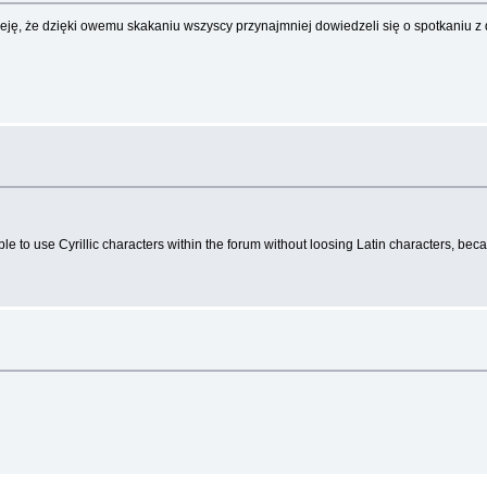
ję, że dzięki owemu skakaniu wszyscy przynajmniej dowiedzeli się o spotkaniu z 
ible to use Cyrillic characters within the forum without loosing Latin characters, bec