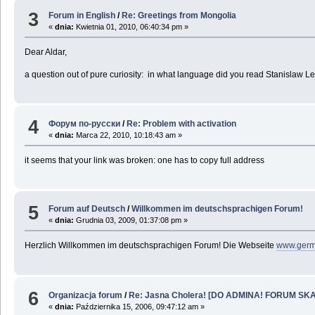
3
Forum in English
/
Re: Greetings from Mongolia
«
dnia:
Kwietnia 01, 2010, 06:40:34 pm »
Dear Aldar,
a question out of pure curiosity: in what language did you read Stanislaw
4
Форум по-русски
/
Re: Problem with activation
«
dnia:
Marca 22, 2010, 10:18:43 am »
it seems that your link was broken: one has to copy full address
5
Forum auf Deutsch
/
Willkommen im deutschsprachigen Forum!
«
dnia:
Grudnia 03, 2009, 01:37:08 pm »
Herzlich Willkommen im deutschsprachigen Forum! Die Webseite
www.germ
6
Organizacja forum
/
Re: Jasna Cholera! [DO ADMINA! FORUM SKA
«
dnia:
Października 15, 2006, 09:47:12 am »