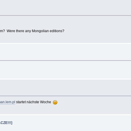
 Lem? Were there any Mongolian editions?
an.lem.pl
startet nächste Woche
CZE!!!]