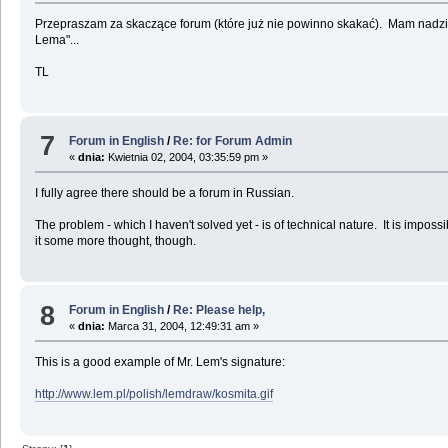
Przepraszam za skaczące forum (które już nie powinno skakać). Mam nadzie
Lema"...
TL
7
Forum in English
/
Re: for Forum Admin
«
dnia:
Kwietnia 02, 2004, 03:35:59 pm »
I fully agree there should be a forum in Russian.
The problem - which I haven't solved yet - is of technical nature. It is imposs
it some more thought, though.
8
Forum in English
/
Re: Please help,
«
dnia:
Marca 31, 2004, 12:49:31 am »
This is a good example of Mr. Lem's signature:
http://www.lem.pl/polish/lemdraw/kosmita.gif