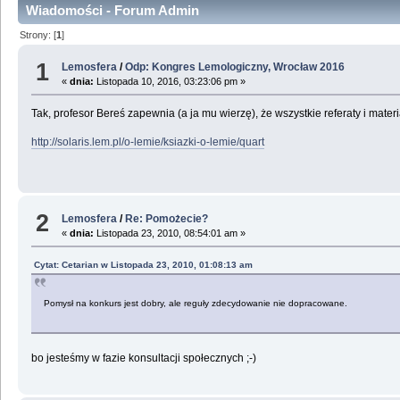
Wiadomości - Forum Admin
Strony: [
1
]
1
Lemosfera
/
Odp: Kongres Lemologiczny, Wrocław 2016
«
dnia:
Listopada 10, 2016, 03:23:06 pm »
Tak, profesor Bereś zapewnia (a ja mu wierzę), że wszystkie referaty i mat
http://solaris.lem.pl/o-lemie/ksiazki-o-lemie/quart
2
Lemosfera
/
Re: Pomożecie?
«
dnia:
Listopada 23, 2010, 08:54:01 am »
Cytat: Cetarian w Listopada 23, 2010, 01:08:13 am
Pomysł na konkurs jest dobry, ale reguły zdecydowanie nie dopracowane.
bo jesteśmy w fazie konsultacji społecznych ;-)