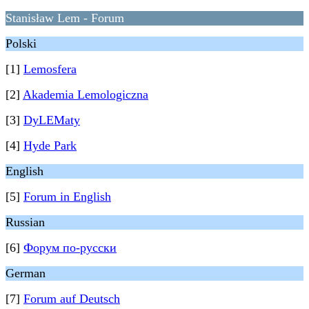
Stanisław Lem - Forum
Polski
[1]
Lemosfera
[2]
Akademia Lemologiczna
[3]
DyLEMaty
[4]
Hyde Park
English
[5]
Forum in English
Russian
[6]
Форум по-русски
German
[7]
Forum auf Deutsch