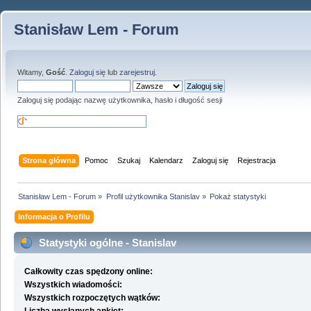
Stanisław Lem - Forum
Witamy,
Gość
.
Zaloguj się
lub
zarejestruj
.
Zaloguj się podając nazwę użytkownika, hasło i długość sesji
Strona główna
Pomoc
Szukaj
Kalendarz
Zaloguj się
Rejestracja
Stanisław Lem - Forum
»
Profil użytkownika Stanislav
»
Pokaż statystyki
Informacja o Profilu
Statystyki ogólne - Stanislav
Całkowity czas spędzony online:
Wszystkich wiadomości:
Wszystkich rozpoczętych wątków: