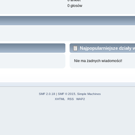
0 ankiet
0 głosów
Najpopularniejsze działy
Nie ma żadnych wiadomości!
SMF 2.0.18
|
SMF © 2015
,
Simple Machines
XHTML
RSS
WAP2