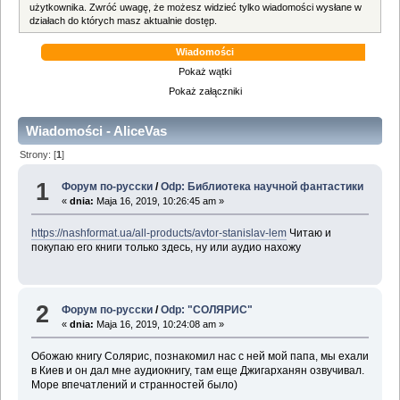
użytkownika. Zwróć uwagę, że możesz widzieć tylko wiadomości wysłane w
działach do których masz aktualnie dostęp.
Wiadomości
Pokaż wątki
Pokaż załączniki
Wiadomości - AliceVas
Strony: [
1
]
1
Форум по-русски
/
Odp: Библиотека научной фантастики
«
dnia:
Maja 16, 2019, 10:26:45 am »
https://nashformat.ua/all-products/avtor-stanislav-lem
Читаю и
покупаю его книги только здесь, ну или аудио нахожу
2
Форум по-русски
/
Odp: "СОЛЯРИС"
«
dnia:
Maja 16, 2019, 10:24:08 am »
Обожаю книгу Солярис, познакомил нас с ней мой папа, мы ехали
в Киев и он дал мне аудиокнигу, там еще Джигарханян озвучивал.
Море впечатлений и странностей было)