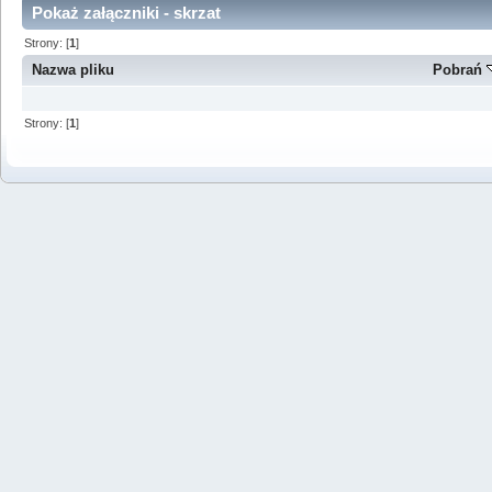
Pokaż załączniki - skrzat
Strony: [
1
]
Nazwa pliku
Pobrań
Strony: [
1
]