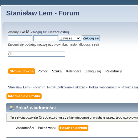
Stanisław Lem - Forum
Witamy,
Gość
.
Zaloguj się
lub
zarejestruj
.
Zaloguj się podając nazwę użytkownika, hasło i długość sesji
Strona główna
Pomoc
Szukaj
Kalendarz
Zaloguj się
Rejestracja
Stanisław Lem - Forum
»
Profil użytkownika skrzat
»
Pokaż wiadomości
»
Pokaż załą
Informacja o Profilu
Pokaż wiadomości
Ta sekcja pozwala Ci zobaczyć wszystkie wiadomości wysłane przez tego użytkowni
Wiadomości
Pokaż wątki
Pokaż załączniki