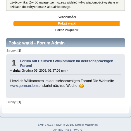
użytkownika. Zwróć uwagę, że możesz widzieć tylko wiadomości wysłane w
działach do których masz aktualnie dostęp.
Wiadomości
Pokaż wątki
Pokaż załączniki
Pokaż wątki - Forum Admin
Strony: [
1
]
1
Forum auf Deutsch
/
Willkommen im deutschsprachigen
Forum!
«
dnia:
Grudnia 03, 2009, 01:37:08 pm »
Herzlich Willkommen im deutschsprachigen Forum! Die Webseite
www.german.lem.pl
startet nächste Woche
Strony: [
1
]
SMF 2.0.18
|
SMF © 2015
,
Simple Machines
XHTML
RSS
WAP2