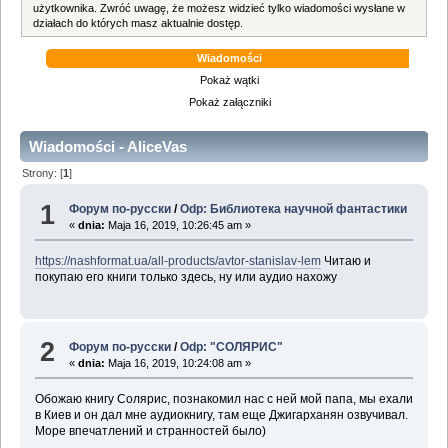
użytkownika. Zwróć uwagę, że możesz widzieć tylko wiadomości wysłane w
działach do których masz aktualnie dostęp.
Wiadomości
Pokaż wątki
Pokaż załączniki
Wiadomości - AliceVas
Strony: [
1
]
1
Форум по-русски
/
Odp: Библиотека научной фантастики
«
dnia:
Maja 16, 2019, 10:26:45 am »
https://nashformat.ua/all-products/avtor-stanislav-lem
Читаю и
покупаю его книги только здесь, ну или аудио нахожу
2
Форум по-русски
/
Odp: "СОЛЯРИС"
«
dnia:
Maja 16, 2019, 10:24:08 am »
Обожаю книгу Солярис, познакомил нас с ней мой папа, мы ехали
в Киев и он дал мне аудиокнигу, там еще Джигарханян озвучивал.
Море впечатлений и странностей было)