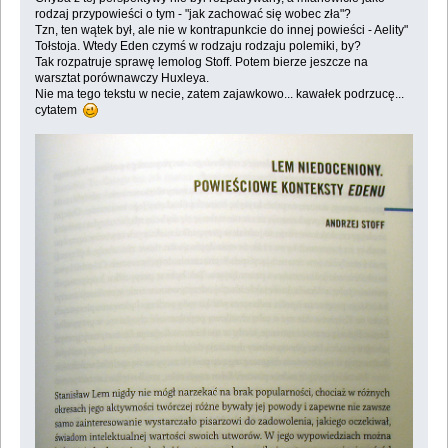
rodzaj przypowieści o tym - "jak zachować się wobec zła"?
Tzn, ten wątek był, ale nie w kontrapunkcie do innej powieści - Aelity"
Tołstoja. Wtedy Eden czymś w rodzaju rodzaju polemiki, by?
Tak rozpatruje sprawę lemolog Stoff. Potem bierze jeszcze na
warsztat porównawczy Huxleya.
Nie ma tego tekstu w necie, zatem zajawkowo... kawałek podrzucę...
cytatem