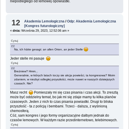
niepodległego od lemowej opowiastki.
12
Akademia Lemologiczna
/
Odp: Akademia Lemologiczna
[Kongres futurologiczny]
«
dnia:
Września 29, 2023, 12:52:06 am »
Cytuj
Na, ich hätte gesagt: an allen Orten, an jeder Stelle
Jeder stelle mi pasuje
Cytuj
Breżniew? Hmm...
Generalnie, w których latach toczy sie akcja powieści, ta kongresowa? Moim
zdaniem, w niezbyt odległej przyszłości, może nawet w naszych dzisiejszych
czasach. Nie?
Masz recht
Pomieszały mi się czas pisania i czas akcji. To zresztą
może być oddzielny temat, bo jak mi się zdaje mamy tu kilka planów
czasowych. Jeden z nich to czas pisania powiastki. Drugi to bliska
przyszłość - ta z policją i bembami. Trzeci - dalsza, z wyśnioną
chemosferą.
Cóż, sam kongres i jego formy organizacyjne dałbym jednak do
czasów lemowych. W każdym razie przedinternetowo, telebimowych.
Cytuj