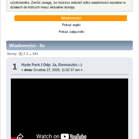
użytkownika. Zwróć uwagę, że możesz widzieć tylko wiadomości wysłane w
działach do których masz aktualnie dostęp.
Wiadomości
Pokaż wątki
Pokaż załączniki
Wiadomości - liv
Strony: [
1
]
2
3
...
441
1
Hyde Park
/
Odp: Ja, Remuszko :-)
«
dnia:
Grudnia 27, 2025, 11:02:37 am »