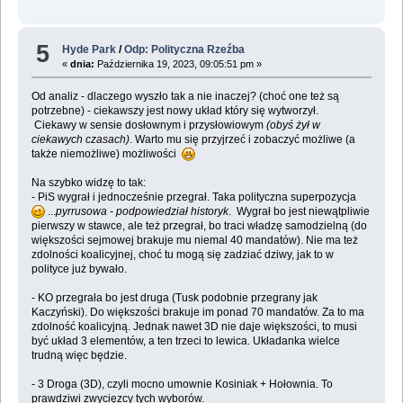
5
Hyde Park
/
Odp: Polityczna Rzeźba
«
dnia:
Października 19, 2023, 09:05:51 pm »
Od analiz - dlaczego wyszło tak a nie inaczej? (choć one też są
potrzebne) - ciekawszy jest nowy układ który się wytworzył.
Ciekawy w sensie dosłownym i przysłowiowym
(obyś żył w
ciekawych czasach)
. Warto mu się przyjrzeć i zobaczyć możliwe (a
także niemożliwe) możliwości
Na szybko widzę to tak:
- PiS wygrał i jednocześnie przegrał. Taka polityczna superpozycja
...
pyrrusowa - podpowiedział historyk
. Wygrał bo jest niewątpliwie
pierwszy w stawce, ale też przegrał, bo traci władzę samodzielną (do
większości sejmowej brakuje mu niemal 40 mandatów). Nie ma też
zdolności koalicyjnej, choć tu mogą się zadziać dziwy, jak to w
polityce już bywało.
- KO przegrała bo jest druga (Tusk podobnie przegrany jak
Kaczyński). Do większości brakuje im ponad 70 mandatów. Za to ma
zdolność koalicyjną. Jednak nawet 3D nie daje większości, to musi
być układ 3 elementów, a ten trzeci to lewica. Układanka wielce
trudną więc będzie.
- 3 Droga (3D), czyli mocno umownie Kosiniak + Hołownia. To
prawdziwi zwycięzcy tych wyborów.