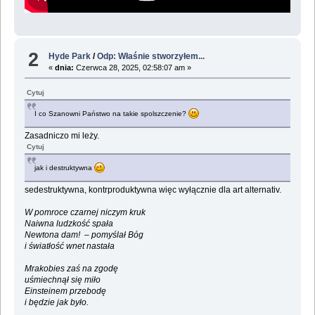
2
Hyde Park
/
Odp: Właśnie stworzyłem...
«
dnia:
Czerwca 28, 2025, 02:58:07 am »
Cytuj
I co Szanowni Państwo na takie spolszczenie?
Zasadniczo mi leży.
Cytuj
jak i destruktywna
sedestruktywna, kontrproduktywna więc wyłącznie dla art alternativ.
W pomroce czarnej niczym kruk
Naiwna ludzkość spała
Newtona dam! – pomyślał Bóg
i światłość wnet nastała
Mrakobies zaś na zgodę
uśmiechnął się miło
Einsteinem przebodę
i będzie jak było.