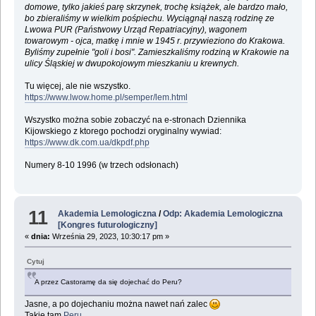
domowe, tylko jakieś parę skrzynek, trochę książek, ale bardzo mało,
bo zbieraliśmy w wielkim pośpiechu. Wyciągnął naszą rodzinę ze
Lwowa PUR (Państwowy Urząd Repatriacyjny), wagonem
towarowym - ojca, matkę i mnie w 1945 r. przywieziono do Krakowa.
Byliśmy zupełnie "goli i bosi". Zamieszkaliśmy rodziną w Krakowie na
ulicy Śląskiej w dwupokojowym mieszkaniu u krewnych.
Tu więcej, ale nie wszystko.
https://www.lwow.home.pl/semper/lem.html
Wszystko można sobie zobaczyć na e-stronach Dziennika
Kijowskiego z ktorego pochodzi oryginalny wywiad:
https://www.dk.com.ua/dkpdf.php
Numery 8-10 1996 (w trzech odsłonach)
11
Akademia Lemologiczna
/
Odp: Akademia Lemologiczna
[Kongres futurologiczny]
«
dnia:
Września 29, 2023, 10:30:17 pm »
Cytuj
A przez Castoramę da się dojechać do Peru?
Jasne, a po dojechaniu można nawet nań zalec
Takie tam
Peru