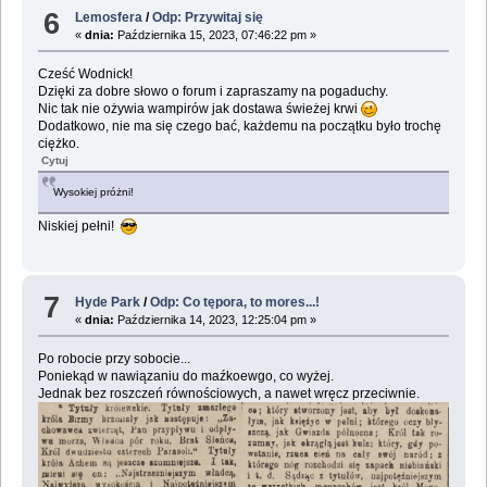
6
Lemosfera
/
Odp: Przywitaj się
«
dnia:
Października 15, 2023, 07:46:22 pm »
Cześć Wodnick!
Dzięki za dobre słowo o forum i zapraszamy na pogaduchy.
Nic tak nie ożywia wampirów jak dostawa świeżej krwi
Dodatkowo, nie ma się czego bać, każdemu na początku było trochę
ciężko.
Cytuj
Wysokiej próżni!
Niskiej pełni!
7
Hyde Park
/
Odp: Co tępora, to mores...!
«
dnia:
Października 14, 2023, 12:25:04 pm »
Po robocie przy sobocie...
Poniekąd w nawiązaniu do maźkoewgo, co wyżej.
Jednak bez roszczeń równościowych, a nawet wręcz przeciwnie.