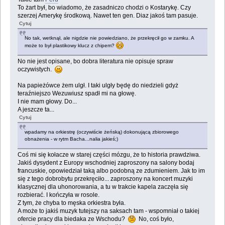
To żart był, bo wiadomo, że zasadniczo chodzi o Kostarykę. Czy
szerzej Amerykę środkową. Nawet ten gen. Diaz jakoś tam pasuje.
Cytuj
No tak, wetknął, ale nigdzie nie powiedziano, że przekręcił go w zamku. A
może to był plastikowy klucz z chipem?
No nie jest opisane, bo dobra literatura nie opisuje spraw
oczywistych.
Na papieżówce żem ulgł. I taki ulgły będę do niedzieli gdyż
teraźniejszo Wezuwiusz spadł mi na głowę.
I nie mam głowy. Do...
A jeszcze ta...
Cytuj
wpadamy na orkiestrę (oczywiście żeńską) dokonującą zbiorowego
obnażenia - w rytm Bacha...nalia jakieś;)
Coś mi się kołacze w starej części mózgu, że to historia prawdziwa.
Jakiś dysydent z Europy wschodniej zaproszony na salony bodaj
francuskie, opowiedział taką albo podobną ze zdumieniem. Jak to im
się z tego dobrobytu przekręciło... zaproszony na koncert muzyki
klasycznej dla uhonorowania, a tu w trakcie kapela zaczęła się
rozbierać. I kończyła w rosole.
Z tym, że chyba to męska orkiestra była.
A może to jakiś muzyk tutejszy na saksach tam - wspomniał o takiej
ofercie pracy dla biedaka ze Wschodu?
No, coś było,