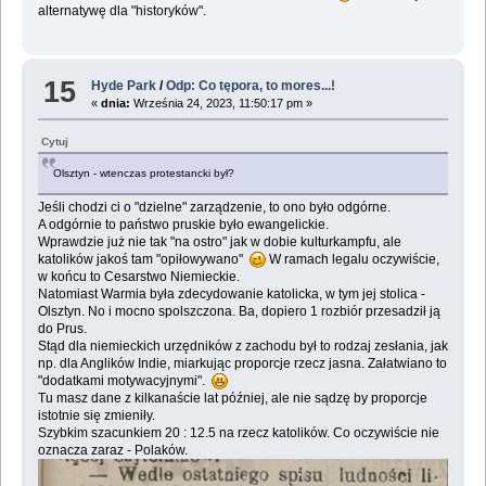
alternatywę dla "historyków".
15
Hyde Park
/
Odp: Co tępora, to mores...!
«
dnia:
Września 24, 2023, 11:50:17 pm »
Cytuj
Olsztyn - wtenczas protestancki był?
Jeśli chodzi ci o "dzielne" zarządzenie, to ono było odgórne.
A odgórnie to państwo pruskie było ewangelickie.
Wprawdzie już nie tak "na ostro" jak w dobie kulturkampfu, ale
katolików jakoś tam "opiłowywano"
W ramach legalu oczywiście,
w końcu to Cesarstwo Niemieckie.
Natomiast Warmia była zdecydowanie katolicka, w tym jej stolica -
Olsztyn. No i mocno spolszczona. Ba, dopiero 1 rozbiór przesadził ją
do Prus.
Stąd dla niemieckich urzędników z zachodu był to rodzaj zesłania, jak
np. dla Anglików Indie, miarkując proporcje rzecz jasna. Załatwiano to
"dodatkami motywacyjnymi".
Tu masz dane z kilkanaście lat później, ale nie sądzę by proporcje
istotnie się zmieniły.
Szybkim szacunkiem 20 : 12.5 na rzecz katolików. Co oczywiście nie
oznacza zaraz - Polaków.