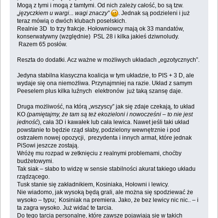
Mogą z tymi i mogą z tamtymi. Od nich zależy całość, bo są tzw.
„języczkiem u wargi... wagi znaczy”
. Jednak są podzieleni i już
teraz mówią o dwóch klubach poselskich.
Realnie 3D to trzy frakcje. Hołowniowcy mają ok 33 mandatów,
konserwatywny (względnie) PSL 28 i kilka jakieś dziwnoludy.
Razem 65 posłów.
Reszta do dodatki. Acz ważne w możliwych układach „egzotycznych”.
Jedyna stabilna klasyczna koalicja w tym układzie, to PIS + 3 D, ale
wydaje się ona niemożliwa. Przynajmniej na razie. Układ z samym
Peeselem plus kilka luźnych elektronów już taką szansę daje.
Druga możliwość, na którą „wszyscy” jak się zdaje czekają, to układ
KO
(pamiętajmy, że tam są też ekozieloni i nowocześni – to nie jest
jedność
), cała 3D i kawałek lub cała lewica. Nawet jeśli taki układ
powstanie to będzie rząd słaby, podzielony wewnętrznie i pod
ostrzałem nowej opozycji, prezydenta i innych armat, które jednak
PiSowi jeszcze zostają.
Wróżę mu rozpad w zetknięciu z realnymi problemami, choćby
budżetowymi.
Tak siak – słabo to widzę w sensie stabilności akurat takiego układu
rządzącego.
Tusk stanie się zakładnikiem, Kosiniaka, Hołowni i lewicy.
Nie wiadomo, jak wysoką będą grali, ale można się spodziewać że
wysoko – typu; Kosiniak na premiera. Jako, że bez lewicy nic nic.. – i
ta zagra wysoko. Już widać te tarcia.
Do tego tarcia personalne, które zawsze pojawiają się w takich