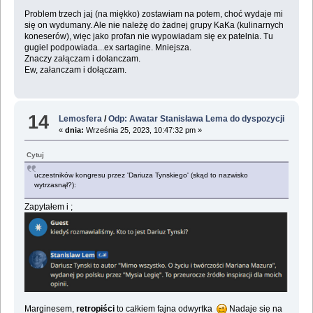
Problem trzech jaj (na miękko) zostawiam na potem, choć wydaje mi
się on wydumany. Ale nie należę do żadnej grupy KaKa (kulinarnych
koneserów), więc jako profan nie wypowiadam się ex patelnia. Tu
gugiel podpowiada...ex sartagine. Mniejsza.
Znaczy załączam i dołanczam.
Ew, załanczam i dołączam.
14
Lemosfera
/
Odp: Awatar Stanisława Lema do dyspozycji
«
dnia:
Września 25, 2023, 10:47:32 pm »
Cytuj
uczestników kongresu przez 'Dariuza Tynskiego' (skąd to nazwisko
wytrzasnął?):
Zapytałem i ;
Marginesem,
retropiści
to całkiem fajna odwyrtka
Nadaje się na