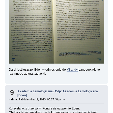
Dalej jest jeszcze Eden w odniesieniu do
Mirandy
Langego. Ale to
już innego autora...aut orki.
9
Akademia Lemologiczna
/
Odp: Akademia Lemologiczna
[Eden]
«
dnia:
Października 11, 2023, 06:17:48 pm »
Korzystając z przerwy w Kongresie uzupełnię Eden.
Chyba z tej perspektywy nie był rozpatrywany, a mianowicie jako