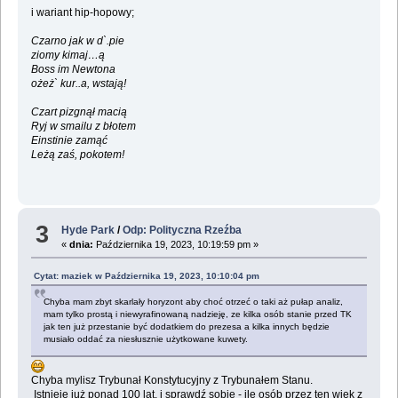
i wariant hip-hopowy;
Czarno jak w d`.pie
ziomy kimaj…ą
Boss im Newtona
ożeż` kur..a, wstają!
Czart pizgnął macią
Ryj w smailu z błotem
Einstinie zamąć
Leżą zaś, pokotem!
3
Hyde Park
/
Odp: Polityczna Rzeźba
«
dnia:
Października 19, 2023, 10:19:59 pm »
Cytat: maziek w Października 19, 2023, 10:10:04 pm
Chyba mam zbyt skarlały horyzont aby choć otrzeć o taki aż pułap analiz,
mam tylko prostą i niewyrafinowaną nadzieję, ze kilka osób stanie przed TK
jak ten już przestanie być dodatkiem do prezesa a kilka innych będzie
musiało oddać za niesłusznie użytkowane kuwety.
Chyba mylisz Trybunał Konstytucyjny z Trybunałem Stanu.
Istnieje już ponad 100 lat, i sprawdź sobie - ile osób przez ten wiek z