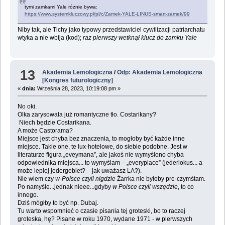
tymi zamkami Yale różnie bywa:
https://www.systemkluczowy.pl/pl/c/Zamek-YALE-LINUS-smart-zamek/99
Niby tak, ale Tichy jako typowy przedstawiciel cywilizacji patriarchatu
wtyka a nie wbija (kod);
raz pierwszy wetknął klucz do zamku Yale
13
Akademia Lemologiczna
/
Odp: Akademia Lemologiczna
[Kongres futurologiczny]
«
dnia:
Września 28, 2023, 10:19:08 pm »
No oki.
Olka zarysowała już romantyczne tło. Costarikany?
Niech będzie Costarikana.
A może Castorama?
Miejsce jest chyba bez znaczenia, to mogłoby być każde inne
miejsce. Takie one, te lux-hotelowe, do siebie podobne. Jest w
literaturze figura „eveymana”, ale jakoś nie wymyślono chyba
odpowiednika miejsca... to wymyślam – „everyplace” (jederlokus... a
może lepiej jedergebiet? – jak uważasz LA?).
Nie wiem czy
w-Polsce czyli nigdzie
Żarrka nie byłoby pre-czymśtam.
Po namyśle...jednak nieee...gdyby
w Polsce czyli wszędzie
, to co
innego.
Dziś mógłby to być np. Dubaj.
Tu warto wspomnieć o czasie pisania tej groteski, bo to raczej
groteska, hę? Pisane w roku 1970, wydane 1971 - w pierwszych