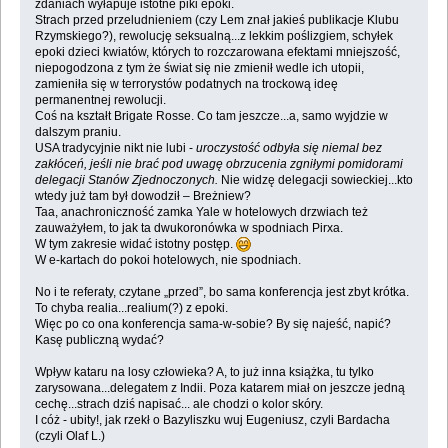
zdaniach wyłapuje istotne piki epoki.
Strach przed przeludnieniem (czy Lem znał jakieś publikacje Klubu
Rzymskiego?), rewolucję seksualną...z lekkim poślizgiem, schyłek
epoki dzieci kwiatów, których to rozczarowana efektami mniejszość,
niepogodzona z tym że świat się nie zmienił wedle ich utopii,
zamieniła się w terrorystów podatnych na trockową ideę
permanentnej rewolucji.
Coś na kształt Brigate Rosse. Co tam jeszcze...a, samo wyjdzie w
dalszym praniu.
USA tradycyjnie nikt nie lubi -
uroczystość odbyła się niemal bez
zakłóceń, jeśli nie brać pod uwagę obrzucenia zgniłymi pomidorami
delegacji Stanów Zjednoczonych.
Nie widzę delegacji sowieckiej...kto
wtedy już tam był dowodził – Breżniew?
Taa, anachroniczność zamka Yale w hotelowych drzwiach też
zauważyłem, to jak ta dwukoronówka w spodniach Pirxa.
W tym zakresie widać istotny postęp.
W e-kartach do pokoi hotelowych, nie spodniach.
No i te referaty, czytane „przed”, bo sama konferencja jest zbyt krótka.
To chyba realia...realium(?) z epoki.
Więc po co ona konferencja sama-w-sobie? By się najeść, napić?
Kasę publiczną wydać?
Wpływ kataru na losy człowieka? A, to już inna książka, tu tylko
zarysowana...delegatem z Indii. Poza katarem miał on jeszcze jedną
cechę...strach dziś napisać... ale chodzi o kolor skóry.
I cóż - ubity!, jak rzekł o Bazyliszku wuj Eugeniusz, czyli Bardacha
(czyli Olaf L.)