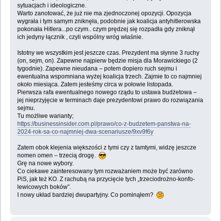
sytuacjach i ideologiczne.
Warto zanotować, że już nie ma zjednoczonej opozycji. Opozycja
wygrała i tym samym zniknęła, podobnie jak koalicja antyhitlerowska
pokonała Hitlera...po czym.. czym prędzej się rozpadła gdy zniknął
ich jedyny łącznik , czyli wspólny wróg właśnie.
Istotny we wszystkim jest jeszcze czas. Prezydent ma słynne 3 ruchy
(on, sejm, on). Zapewne najpierw będzie misja dla Morawickiego (2
tygodnie). Zapewne nieudana – potem dopiero ruch sejmu i
ewentualna wspomniana wyżej koalicja trzech. Zajmie to co najmniej
około miesiąca. Zatem jesteśmy circa w połowie listopada.
Pierwsza rafa ewentualnego nowego rządu to ustawa budżetowa –
jej nieprzyjęcie w terminach daje prezydentowi prawo do rozwiązania
sejmu.
Tu możliwe warianty;
https://businessinsider.com.pl/prawo/co-z-budzetem-panstwa-na-
2024-rok-sa-co-najmniej-dwa-scenariusze/9xv9f6y
Zatem obok klejenia większości z tymi czy z tamtymi, widzę jeszcze
nomen omen – trzecią drogę.
Grę na nowe wybory.
Co ciekawe zainteresowany tym rozważaniem może być zarówno
PiS, jak też KO. Z rachubą na przycięcie tych „trzeciodrożno-konfo-
lewicowych boków”.
I nowy układ bardziej dwupartyjny. Co pominąłem?