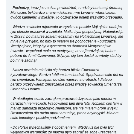
-
Pochodzę, teraz już można powiedzieć, z rodziny burżuazji średniej.
Mój ojciec był bardzo znanym lekarzem we Lwowie, właścicielem
dwóch kamienic w mieście. To oczywiście potem wszystko przepadło.
- Władza sowiecka rujnowała wszystko co polskie Mój ojciec nada] w
tym okresie pracował w szpitalu. Matka była gospodynią. Natomiast ja
w 1939 r. po maturze zdałem egzaminy na Politechnikę Lwowską, ale
mnie nie przyjęto, bo niby to miałem złe pochodzenie - burżuazja.
Wtedy ojciec, który był asystentem na Akademii Medycznej we
Lwowie - wepchnął mnie na medycynę, bo najbardziej się bałem
poboru do Armii Czerwonej. Gdybym się tam dostał, to wtedy ślad by
po mnie zaginął
- Nasza uczelnia mieściła się bardzo blisko Cmentarza
Łyczakowskiego. Bardzo lubiłem tam chodzić. Spędzałem całe dni na
tym cmentarzu. Pamiętam do dziś napisy na grobach. I dlatego
bardzo przeżywałem zniszczenie przez władzę sowiecką Cmentarza
Obrońców Lwowa.
-
W niedługim czasie zacząłem pracować fizycznie jako monter w
garażach niemieckich. Pracowałem tam dwa lata. Robiłem coś lam w
małym sabotażu przeciwko Niemcom, ale nie miałem broni w ręku.
Dostarczałem dla ruchu oporu amunicję, proch artyleryjski. Miałem
stale kontakty z polskim podziemiem.
- Do Polski wyjechaliśmy z opóźnieniem. Wtedy już nie było tych
wygodnych warunków, że można było zabrać ze sobą urządzenia