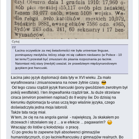
Cytuj
Łacina oczywiście za mej świadomości nie była universae linguae,
pominąwszy medyków, którzy zdaje mi się całkiem niedawno (w Polsce - 10
lat temu?) przestali być zmuszani do pisania rozpoznania po łacinie.
Natomiast mój stary (medyk) uważał, że prawdziwym międzynarodowym
językiem jest francuski.
Łacina jako język dyplomacji dała tyły w XVI wieku. Za mało
wyrafinowana i zniuansowana na nowe żytnie czasy.
Od tego czasu rządził język francuski (pony gwoździem zwrotnym był
pokój westfalski). I ten
lingwafranka
rządził tak...tu duże strzelane
ciraca (
environ
powinien napisać) do II wojny św. Do dzisiaj na
kierunku dyplomacja tu-unas uczą tego właśnie języka, czego
doświadczyła jedna moja latorośl.
Także tata rację miał.
W tem, że cię na na angola ganiał - największą. Ja skakałem po
drzewach i strzelałem się z ... a w efekcie ... pagawarim?
Wracając do listów q kołodzieju o pracę.
Ci po grecku to zapewne byli absolwenci gimnazjów
humanistycznych, ci po łacinie/francusku z gimnazjów realnych. Bo