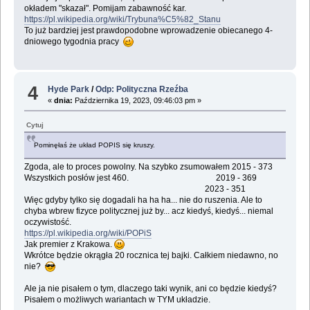
okładem "skazał". Pomijam zabawność kar.
https://pl.wikipedia.org/wiki/Trybuna%C5%82_Stanu
To już bardziej jest prawdopodobne wprowadzenie obiecanego 4-
dniowego tygodnia pracy
4
Hyde Park
/
Odp: Polityczna Rzeźba
«
dnia:
Października 19, 2023, 09:46:03 pm »
Cytuj
Pominęłaś że układ POPIS się kruszy.
Zgoda, ale to proces powolny. Na szybko zsumowałem 2015 - 373
Wszystkich posłów jest 460. 2019 - 369
2023 - 351
Więc gdyby tylko się dogadali ha ha ha... nie do ruszenia. Ale to
chyba wbrew fizyce politycznej już by... acz kiedyś, kiedyś... niemal
oczywistość.
https://pl.wikipedia.org/wiki/POPiS
Jak premier z Krakowa.
Wkrótce będzie okrągła 20 rocznica tej bajki. Całkiem niedawno, no
nie?
Ale ja nie pisałem o tym, dlaczego taki wynik, ani co będzie kiedyś?
Pisałem o możliwych wariantach w TYM układzie.