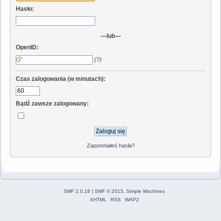
Hasło:
—lub—
OpenID:
(?)
Czas zalogowania (w minutach):
Bądź zawsze zalogowany:
Zapomniałeś hasła?
SMF 2.0.18
|
SMF © 2015
,
Simple Machines
XHTML
RSS
WAP2