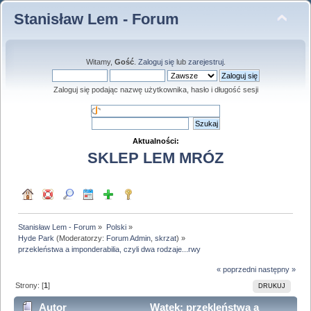
Stanisław Lem - Forum
Witamy,
Gość
.
Zaloguj się
lub
zarejestruj
.
Zaloguj się podając nazwę użytkownika, hasło i długość sesji
Aktualności:
SKLEP LEM MRÓZ
Stanisław Lem - Forum
»
Polski
»
Hyde Park
(Moderatorzy:
Forum Admin
,
skrzat
) »
przekleństwa a imponderabilia, czyli dwa rodzaje...rwy
« poprzedni
następny »
Strony: [
1
]
DRUKUJ
Autor
Wątek: przekleństwa a