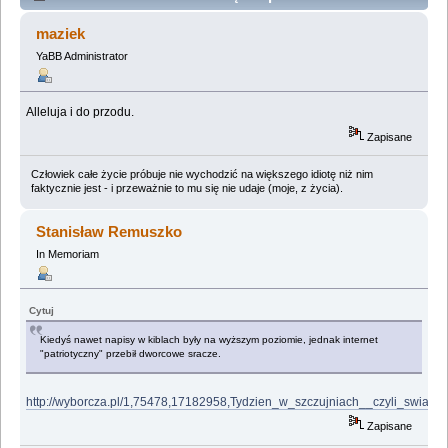
imponderabilia, czyli dwa rodzaje...rwy (Przeczytany
maziek
17377 razy)
YaBB Administrator
Alleluja i do przodu.
Zapisane
Człowiek całe życie próbuje nie wychodzić na większego idiotę niż nim
faktycznie jest - i przeważnie to mu się nie udaje (moje, z życia).
Stanisław Remuszko
In Memoriam
Cytuj
Kiedyś nawet napisy w kiblach były na wyższym poziomie, jednak internet
"patriotyczny" przebił dworcowe sracze.
http://wyborcza.pl/1,75478,17182958,Tydzien_w_szczujniach__czyli_swia
Zapisane