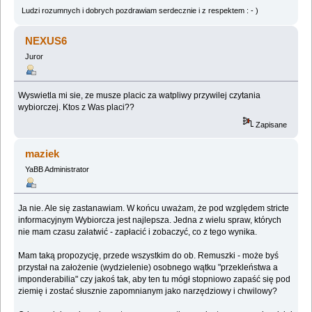
Ludzi rozumnych i dobrych pozdrawiam serdecznie i z respektem : - )
NEXUS6
Juror
Wyswietla mi sie, ze musze placic za watpliwy przywilej czytania
wybiorczej. Ktos z Was placi??
Zapisane
maziek
YaBB Administrator
Ja nie. Ale się zastanawiam. W końcu uważam, że pod względem stricte
informacyjnym Wybiorcza jest najlepsza. Jedna z wielu spraw, których
nie mam czasu załatwić - zapłacić i zobaczyć, co z tego wynika.
Mam taką propozycję, przede wszystkim do ob. Remuszki - może byś
przystał na założenie (wydzielenie) osobnego wątku "przekleństwa a
imponderabilia" czy jakoś tak, aby ten tu mógł stopniowo zapaść się pod
ziemię i zostać słusznie zapomnianym jako narzędziowy i chwilowy?