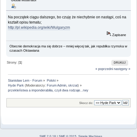
Na początek ciągu dalszego, bo czuję że niechybnie on nastąpi, coś na
kształt opisu tematu;
http://pl.wikipedia.org/wiki/Wulgaryzm
Zapisane
Obecnie demokracja ma się dobrze – mniej więcej tak, jak republika rzymska w
czasach Oktawiana
Strony: [
1
]
DRUKUJ
« poprzedni
następny »
Stanisław Lem - Forum
»
Polski
»
Hyde Park
(Moderatorzy:
Forum Admin
,
skrzat
) »
przekleństwa a imponderabilia, czyli dwa rodzaje...rwy
Skocz do:
SMF 2.0.18
|
SMF © 2015
,
Simple Machines