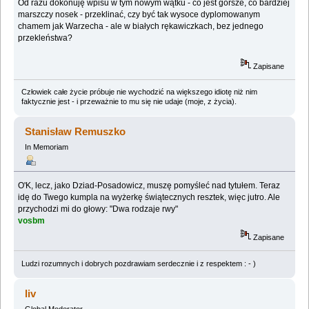
Od razu dokonuję wpisu w tym nowym wątku - co jest gorsze, co bardziej
marszczy nosek - przeklinać, czy być tak wysoce dyplomowanym
chamem jak Warzecha - ale w białych rękawiczkach, bez jednego
przekleństwa?
Zapisane
Człowiek całe życie próbuje nie wychodzić na większego idiotę niż nim
faktycznie jest - i przeważnie to mu się nie udaje (moje, z życia).
Stanisław Remuszko
In Memoriam
O'K, lecz, jako Dziad-Posadowicz, muszę pomyśleć nad tytułem. Teraz
idę do Twego kumpla na wyżerkę świątecznych resztek, więc jutro. Ale
przychodzi mi do głowy: "Dwa rodzaje rwy"
vosbm
Zapisane
Ludzi rozumnych i dobrych pozdrawiam serdecznie i z respektem : - )
liv
Global Moderator