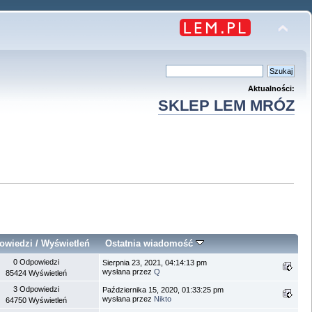
Aktualności:
SKLEP LEM MRÓZ
owiedzi
/
Wyświetleń
Ostatnia wiadomość
0 Odpowiedzi
Sierpnia 23, 2021, 04:14:13 pm
wysłana przez
Q
85424 Wyświetleń
3 Odpowiedzi
Października 15, 2020, 01:33:25 pm
wysłana przez
Nikto
64750 Wyświetleń