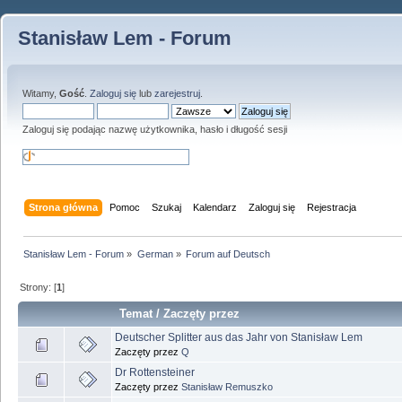
Stanisław Lem - Forum
Witamy,
Gość
.
Zaloguj się
lub
zarejestruj
.
Zaloguj się podając nazwę użytkownika, hasło i długość sesji
Strona główna
Pomoc
Szukaj
Kalendarz
Zaloguj się
Rejestracja
Stanisław Lem - Forum
»
German
»
Forum auf Deutsch
Strony: [
1
]
Temat
/
Zaczęty przez
Deutscher Splitter aus das Jahr von Stanisław Lem
Zaczęty przez
Q
Dr Rottensteiner
Zaczęty przez
Stanisław Remuszko