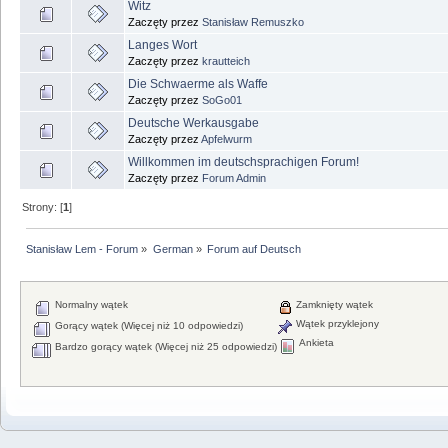
Witz
Zaczęty przez
Stanisław Remuszko
Langes Wort
Zaczęty przez
krautteich
Die Schwaerme als Waffe
Zaczęty przez
SoGo01
Deutsche Werkausgabe
Zaczęty przez
Apfelwurm
Willkommen im deutschsprachigen Forum!
Zaczęty przez
Forum Admin
Strony: [
1
]
Stanisław Lem - Forum
»
German
»
Forum auf Deutsch
Normalny wątek
Zamknięty wątek
Wątek przyklejony
Gorący wątek (Więcej niż 10 odpowiedzi)
Ankieta
Bardzo gorący wątek (Więcej niż 25 odpowiedzi)