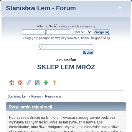
Stanisław Lem - Forum
Witamy,
Gość
.
Zaloguj się
lub
zarejestruj
.
Zaloguj się podając nazwę użytkownika, hasło i długość sesji
Aktualności:
SKLEP LEM MRÓZ
Stanisław Lem - Forum
»
Rejestracja
Regulamin rejestracji
Poprzez rejestrację na tym forum wyrażasz zgodę, że nie będziesz
wysyłał/a żadnych treści, które są fałszywe, zniesławiające,
niedokładne, obraźliwe, wulgarne, wyrażające nienawiść, napastliwe,
obsceniczne, profanujące orientację seksualną, grożące, naruszające