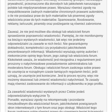
prywatność, przeznaczone dla dorosłych lub jakkolwiek naruszające
polskie lub międzynarodowe prawo. Wyrażasz również zgodę na
niepublikowanie żadnych materiałów chronionych prawami autorskimi,
o ile nie posiadasz praw do tych materiałów lub pisemnej zgody
właściciela praw do tych materiałów. Spamowanie, floodowanie,
reklamy, łańcuszki, piramidy oraz podżeganie są również zabronione.
Zauważ, że nie jest możliwe dla obsługi lub właścicieli forum
sprawdzenie poprawności wiadomości. Pamiętaj, że nie monitorujemy
na bieżąco wysłanych wiadomości, tak więc nie jesteśmy
odpowiedzialni za zawarte w nich treści. Nie gwarantujemy
dokładności, kompletności czy przydatności jakichkolwiek
prezentowanych informacji. Wiadomości wyrażają opinię autorów i
niekoniecznie opinię tego forum, jego załogi lub właściciela forum.
Ktokolwiek uważa, że wiadomość jest niezgodna z regulaminem jest
proszony o natychmiastowe powiadomienie administratora lub
moderatora forum. Obsługa i właściciel forum zastrzega sobie prawo
do usunięcia w rozsądnym czasie łamiących regulamin treści, jeśli
uznają, że usunięcie jest konieczne. Jest to proces ręczny, więc nie
możemy skasować lub zmienić wiadomości natychmiast. Te zasady
mają również zastosowanie do informacji o użytkowniku w jego profilu.
Za zawartość wiadomości wysłanych przez Ciebie jesteś
odpowiedzialny/a wyłącznie Ty.
Ponadto, wyrażasz zgodę na rekompensatę i pozostanie
nieszkodliwym dla właściciela/i forum, jakichkolwiek powiązanych
stron internetowych z tym forum oraz jego obsługi. Właściciel tego
forum zastrzega sobie również prawo do ujawnienia twojej tożsamości