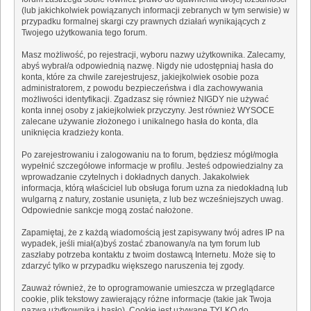
(lub jakichkolwiek powiązanych informacji zebranych w tym serwisie) w
przypadku formalnej skargi czy prawnych działań wynikających z
Twojego użytkowania tego forum.
Masz możliwość, po rejestracji, wyboru nazwy użytkownika. Zalecamy,
abyś wybrał/a odpowiednią nazwę. Nigdy nie udostępniaj hasła do
konta, które za chwile zarejestrujesz, jakiejkolwiek osobie poza
administratorem, z powodu bezpieczeństwa i dla zachowywania
możliwości identyfikacji. Zgadzasz się również NIGDY nie używać
konta innej osoby z jakiejkolwiek przyczyny. Jest również WYSOCE
zalecane używanie złożonego i unikalnego hasła do konta, dla
uniknięcia kradzieży konta.
Po zarejestrowaniu i zalogowaniu na to forum, będziesz mógł/mogła
wypełnić szczegółowe informacje w profilu. Jesteś odpowiedzialny za
wprowadzanie czytelnych i dokładnych danych. Jakakolwiek
informacja, którą właściciel lub obsługa forum uzna za niedokładną lub
wulgarną z natury, zostanie usunięta, z lub bez wcześniejszych uwag.
Odpowiednie sankcje mogą zostać nałożone.
Zapamiętaj, że z każdą wiadomością jest zapisywany twój adres IP na
wypadek, jeśli miał(a)byś zostać zbanowany/a na tym forum lub
zaszłaby potrzeba kontaktu z twoim dostawcą Internetu. Może się to
zdarzyć tylko w przypadku większego naruszenia tej zgody.
Zauważ również, że to oprogramowanie umieszcza w przeglądarce
cookie, plik tekstowy zawierający różne informacje (takie jak Twoja
nazwa użytkownika i hasło). Cookie jest używane TYLKO do