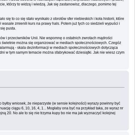
e, którzy to widzą i wiedzą. Jak się zastanowisz, dlaczego, pomimo tej
się to co się stało wynikało z obrotów sfer niebieskich i koła historii, które
wasale zmienili kurs na prawy hals. Potem już tych co siedzieli wypuści i
się pusta.
owców i przeciwników Unii. Nie wspomnę o ostatnich zwrotach mądrości
ro tak świetnie można się organizować w mediach społecznościowych. Czegóż
y alarmują - skala dezinformacji w mediach społecznościowych dotycząca
 bredni w tym samym temacie można sfabrykować dziesiątki. Jak nie wiesz czym
go byłby wniosek, że nieparzyste (w sensie kolejności) wyrazy powinny być
uację ciągu 6, 10, 16, 4, 1... Mogłaby ona być na przykład taka, ze wyraz nr
jną 20. No ale to się nie trzyma kupy bo nie ma jak wyznaczyć kolejnej