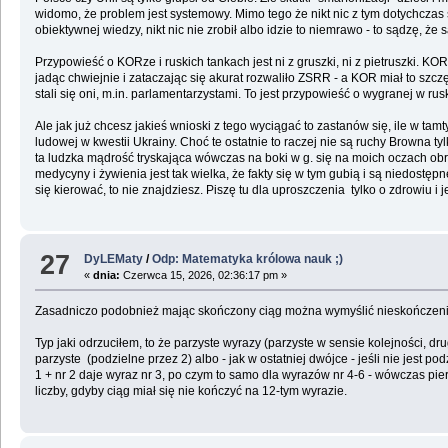
widomo, że problem jest systemowy. Mimo tego że nikt nic z tym dotychczas 
obiektywnej wiedzy, nikt nic nie zrobił albo idzie to niemrawo - to sądzę, ż
Przypowieść o KORze i ruskich tankach jest ni z gruszki, ni z pietruszki. KOR
jadąc chwiejnie i zataczając się akurat rozwaliło ZSRR - a KOR miał to szc
stali się oni, m.in. parlamentarzystami. To jest przypowieść o wygranej w ru
Ale jak już chcesz jakieś wnioski z tego wyciągać to zastanów się, ile w t
ludowej w kwestii Ukrainy. Choć te ostatnie to raczej nie są ruchy Browna 
ta ludzka mądrość tryskająca wówczas na boki w g. się na moich oczach obr
medycyny i żywienia jest tak wielka, że fakty się w tym gubią i są niedostę
się kierować, to nie znajdziesz. Piszę tu dla uproszczenia tylko o zdrowiu i 
27
DyLEMaty
/
Odp: Matematyka królowa nauk ;)
«
dnia:
Czerwca 15, 2026, 02:36:17 pm »
Zasadniczo podobnież mając skończony ciąg można wymyślić nieskończenie wi
Typ jaki odrzuciłem, to że parzyste wyrazy (parzyste w sensie kolejności, d
parzyste (podzielne przez 2) albo - jak w ostatniej dwójce - jeśli nie jest 
1 + nr 2 daje wyraz nr 3, po czym to samo dla wyrazów nr 4-6 - wówczas pie
liczby, gdyby ciąg miał się nie kończyć na 12-tym wyrazie.