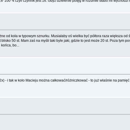
16*100^4 czyli czynnik jest 16. Gdyż dzielenie potęg w rozumie słabo mi wychodzi 
óżne od koła w typowym sznurku. Musiałaby oś wielka być półtora raza większa od ś
isko 50 st. Mam zaś na myśli taki byle jaki, gdzie to jest może 20 st. Poza tym po
 końca, bo...
e^2x) - i tak w koło Macieju można całkować/różniczkować - to już właśnie na pami