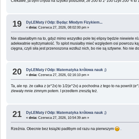
Ciekawe, ja bym chyba na szybko podszedł, że 200 to 2*100 czyli 200^4 to 
19
DyLEMaty
/
Odp: Będąc Młodym Fizykiem...
«
dnia:
Czerwca 27, 2026, 08:02:00 pm »
Nie stawiałbym na to, gdyż mimo wszystko pole tej elipsy będzie niewiele r
adekwatnie wytrzymałość. To splot musiałby mieć względem osi powrozu kąt bl
cięgna, czyli siła jest przenoszona wzdłuż nich, bo nie są sztywne. No nie do
20
DyLEMaty
/
Odp: Matematyka królowa nauk ;)
«
dnia:
Czerwca 27, 2026, 02:16:10 pm »
Ta, ale np. że całka z (e^2x) to 1/2(e^2x) a pochodna z tego to na powrót (
zlewały mnie zimnym potem. I przedtem zresztą też.
21
DyLEMaty
/
Odp: Matematyka królowa nauk ;)
«
dnia:
Czerwca 27, 2026, 10:54:39 am »
Rzeźnia. Obecnie bez książki padłbym od razu na pierwszym
.