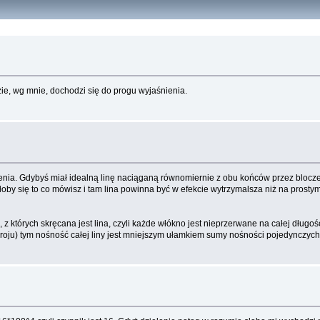
ie, wg mnie, dochodzi się do progu wyjaśnienia.
nia. Gdybyś miał idealną linę naciąganą równomiernie z obu końców przez blocze
łoby się to co mówisz i tam lina powinna być w efekcie wytrzymalsza niż na prosty
, z których skręcana jest lina, czyli każde włókno jest nieprzerwane na całej długoś
oju) tym nośność całej liny jest mniejszym ułamkiem sumy nośności pojedynczych włó