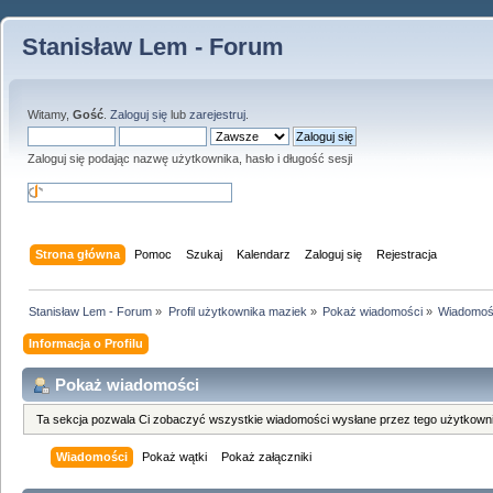
Stanisław Lem - Forum
Witamy,
Gość
.
Zaloguj się
lub
zarejestruj
.
Zaloguj się podając nazwę użytkownika, hasło i długość sesji
Strona główna
Pomoc
Szukaj
Kalendarz
Zaloguj się
Rejestracja
Stanisław Lem - Forum
»
Profil użytkownika maziek
»
Pokaż wiadomości
»
Wiadomoś
Informacja o Profilu
Pokaż wiadomości
Ta sekcja pozwala Ci zobaczyć wszystkie wiadomości wysłane przez tego użytkowni
Wiadomości
Pokaż wątki
Pokaż załączniki