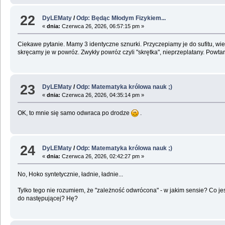
22
DyLEMaty
/
Odp: Będąc Młodym Fizykiem...
«
dnia:
Czerwca 26, 2026, 06:57:15 pm »
Ciekawe pytanie. Mamy 3 identyczne sznurki. Przyczepiamy je do sufitu, wie
skręcamy je w powróz. Zwykły powróz czyli "skrętka", nieprzeplatany. Powta
23
DyLEMaty
/
Odp: Matematyka królowa nauk ;)
«
dnia:
Czerwca 26, 2026, 04:35:14 pm »
OK, to mnie się samo odwraca po drodze
.
24
DyLEMaty
/
Odp: Matematyka królowa nauk ;)
«
dnia:
Czerwca 26, 2026, 02:42:27 pm »
No, Hoko syntetycznie, ładnie, ładnie...
Tylko tego nie rozumiem, że "zależność odwrócona" - w jakim sensie? Co jes
do następującej? Hę?