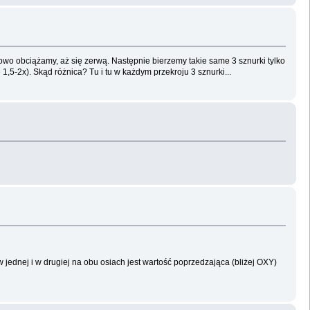
iowo obciążamy, aż się zerwą. Następnie bierzemy takie same 3 sznurki tylko
,5-2x). Skąd różnica? Tu i tu w każdym przekroju 3 sznurki...
 jednej i w drugiej na obu osiach jest wartość poprzedzająca (bliżej OXY)