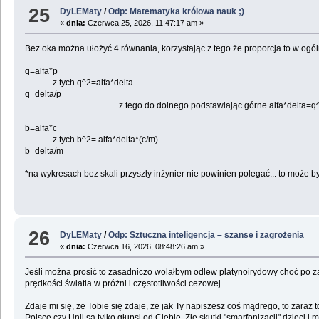
25
DyLEMaty
/
Odp: Matematyka królowa nauk ;)
«
dnia:
Czerwca 25, 2026, 11:47:17 am »
Bez oka można ułożyć 4 równania, korzystając z tego że proporcja to w ogólno
q=alfa*p
z tych q^2=alfa*delta
q=delta/p
z tego do dolnego podstawiając górne alfa*delta=q^2 mamy 
b=alfa*c
z tych b^2= alfa*delta*(c/m)
b=delta/m
*na wykresach bez skali przyszły inżynier nie powinien polegać... to może b
26
DyLEMaty
/
Odp: Sztuczna inteligencja – szanse i zagrożenia
«
dnia:
Czerwca 16, 2026, 08:48:26 am »
Jeśli można prosić to zasadniczo wolałbym odlew platynoirydowy choć po za
prędkości światła w próżni i częstotliwości cezowej.
Zdaje mi się, że Tobie się zdaje, że jak Ty napiszesz coś mądrego, to zaraz
Polsce czy Unii są tylko głupsi od Ciebie. Złe skutki "smarfonizacji" dzieci 