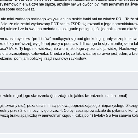
systemowo nie walczył nie sądzę, abyśmy my we dwóch byli tymi jedynymi na świeci
e sam sobie odpowiesz.
 nie miał żadnego realnego wpływu ani na ruskie tanki ani na władze PRL. To że stało 
zęście, że nie został wyduszony DDT zanim ZSRR się rozpadł a jego nomenklaturowi 
skiej ruletce i że to świetna metoda na osiąganie postępu jeśli jednak komora okaże 
amtym czasie było tzw. "proliferów" modlących się pod ginekologią, antyszczepionk
tylko efekty mrówczej, wytężonej pracy u podstaw. I dlaczego to się zmieniło, sko
aca? Może Ty tego nie widzisz, nie wiem jak długo żyjesz, ale ja widzę. Naukowc
pne dla przeciętnego człowieka. Chodzi o to, że fakt w danej sprawie jest jeden, a
jedzeniu, pomijam politykę, rząd światowy i cyklistów.
ele reguł jego stworzenia (jest zdaje się jakieś twierdzenie na ten temat).
rugi, czwarty etc.), poza ostatnim, są połową poprzedzającego nieparzystego. Z cze
podzielny przez 2 to mnożymy go przez 4. Co by rzecz sprowadzało do pytania o kontyn
rwszą brakującą liczbą w pierwotnym ciągu (liczbą po 4) byłoby 5 a tym samym kole