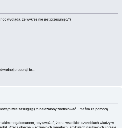
 choć wygląda, że wykres nie jest przesunięty*)
wrotnej proporcji to...
niewątpliwie zasługuję) to należałoby zdefiniować 1 maźka za pomocą
yś był takim megalomanem, aby uważać, że na wszelkich szczeblach władzy w
ie zrobił. Rzecz obecna w rozmaitych raportach, artykułach naukowych i prasie,