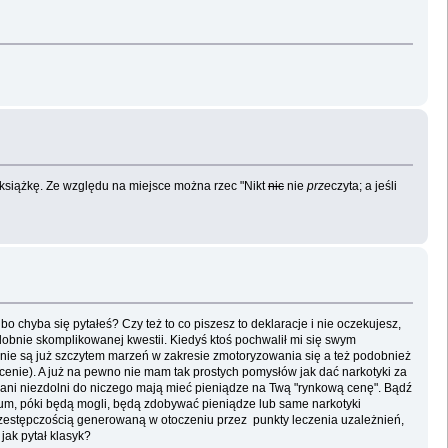
ę książkę. Ze względu na miejsce można rzec "Nikt
nic
nie
prze
czyta; a jeśli
o chyba się pytałeś? Czy też to co piszesz to deklaracje i nie oczekujesz,
obnie skomplikowanej kwestii. Kiedyś ktoś pochwalił mi się swym
 nie są już szczytem marzeń w zakresie zmotoryzowania się a też podobnież
 cenie). A już na pewno nie mam tak prostych pomysłów jak dać narkotyki za
komani niezdolni do niczego mają mieć pieniądze na Twą "rynkową cenę". Bądź
dium, póki będą mogli, będą zdobywać pieniądze lub same narkotyki
przestępczością generowaną w otoczeniu przez punkty leczenia uzależnień,
jak pytał klasyk?