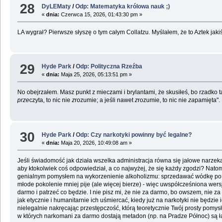
28
DyLEMaty
/
Odp: Matematyka królowa nauk ;)
«
dnia:
Czerwca 15, 2026, 01:43:30 pm »
LA wygrał? Pierwsze słyszę o tym całym Collatzu. Myślałem, że to Aztek jaki
29
Hyde Park
/
Odp: Polityczna Rzeźba
«
dnia:
Maja 25, 2026, 05:13:51 pm »
No obejrzałem. Masz punkt z mieczami i brylantami, że skusiłeś, bo rzadko 
prze
czyta, to nic nie
z
rozumie; a jeśli nawet
z
rozumie, to nic nie
za
pamięta".
30
Hyde Park
/
Odp: Czy narkotyki powinny być legalne?
«
dnia:
Maja 20, 2026, 10:49:08 am »
Jeśli świadomość jak działa wszelka administracja równa się jałowe narzekac
aby ktokolwiek coś odpowiedział, a co najwyżej, że się każdy zgodzi? Nat
genialnym pomysłem na wykorzenienie alkoholizmu: sprzedawać wódkę po zło
młode pokolenie mniej pije (ale więcej bierze) - więc uwspółcześniona wers
darmo i patrzeć co będzie. I nie pisz mi, że nie za darmo, bo owszem, nie 
jak etycznie i humanitarnie ich uśmiercać, kiedy już na narkotyki nie będz
nielegalnie nakręcając przestępczość, którą teoretycznie Twój prosty pomy
w których narkomani za darmo dostają metadon (np. na Pradze Północ) są łat