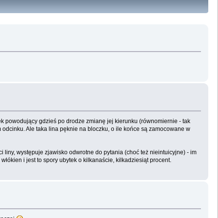
k powodujący gdzieś po drodze zmianę jej kierunku (równomiernie - tak
m odcinku. Ale taka lina pęknie na bloczku, o ile końce są zamocowane w
ci liny, występuje zjawisko odwrotne do pytania (choć też nieintuicyjne) - im
kien i jest to spory ubytek o kilkanaście, kilkadziesiąt procent.