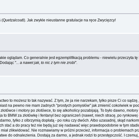
ś (Quetzalcoatl). Jak zwykle nieustanne gratulacje na ręce Zwycięzcy!
takie oglądam. Co generalnie jest egzemplifikacją problemu - niewielu przeczyta t
 Dodając "
... a nawet jak, to nic z tym nie zrobi
".
two to możesz to tak nazywać. Z tym, że ja nie narzekam, tylko pisze Ci co sądzę, b
omiast na pewno nie mam żadnych "prostych pomysłów" jak zmienić cokolwiek w pod
tówce i motory po złotówce, to się alkoholicy pozabijają. To było dawno, motory
ja to BMW za złotówkę i fentanyl bez ograniczeń (nawet, niech stracę, po rynkowej
za darmo, tylko z olbrzymią dopłatą - po roku czy dwóch. Albo uzasadnij, skąd nar
ie ich stać a do pracy też nie będą już się nadawać więc prawdopodobnie w tym sta
sł miał zlikwidować. Nie rozmawiamy w próżni przecież, informacja o problemach 
we do odnalezienia. Dostają za darmo, a jednak rodzi to przestępczość. I czemuj, 