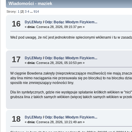
Wiadomości - maziek
Strony:
1
[
2
]
3
4
...
914
16
DyLEMaty
/
Odp: Będąc Młodym Fizykiem...
«
dnia:
Czerwca 28, 2026, 09:15:37 pm »
Weź pod uwagę, że nić jest jednokrotnie splecionymi włóknami i tu w zasadz
17
DyLEMaty
/
Odp: Będąc Młodym Fizykiem...
«
dnia:
Czerwca 28, 2026, 05:10:53 pm »
W cięgnie Bowdena zakręty (nieprzekraczające możliwości) nie mają znacze
aby lina mimo naciągania nie przesuwała się po bloczku) to na bloczku dzia
sposób nie zmniejszający nośności liny.
Dla lin syntetycznych, gdzie nie występuje splatanie krótkich włókien w "nici"
grubsza lina z takich samych włókien (więcej takich samych włókien w przekr
18
DyLEMaty
/
Odp: Będąc Młodym Fizykiem...
«
dnia:
Czerwca 28, 2026, 10:21:49 am »