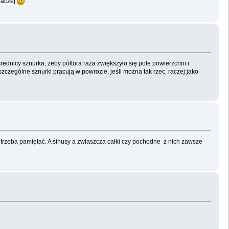
raczej
.
rednicy sznurka, żeby półtora raza zwiększyło się pole powierzchni i
szczególne sznurki pracują w powrozie, jeśli można tak rzec, raczej jako
ęć trzeba pamiętać. A śinusy a zwłaszcza całki czy pochodne z nich zawsze