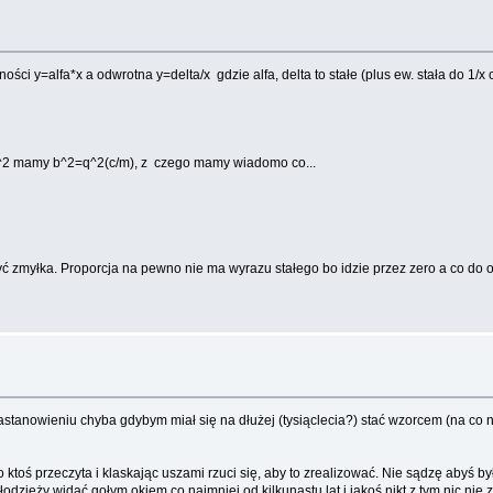
ści y=alfa*x a odwrotna y=delta/x gdzie alfa, delta to stałe (plus ew. stała do 1/x
b^2=q^2(c/m), z czego mamy wiadomo co...
yć zmyłka. Proporcja na pewno nie ma wyrazu stałego bo idzie przez zero a co do od
stanowieniu chyba gdybym miał się na dłużej (tysiąclecia?) stać wzorcem (na co 
 to ktoś przeczyta i klaskając uszami rzuci się, aby to zrealizować. Nie sądzę ab
i młodzieży widać gołym okiem co najmniej od kilkunastu lat i jakoś nikt z tym nic n