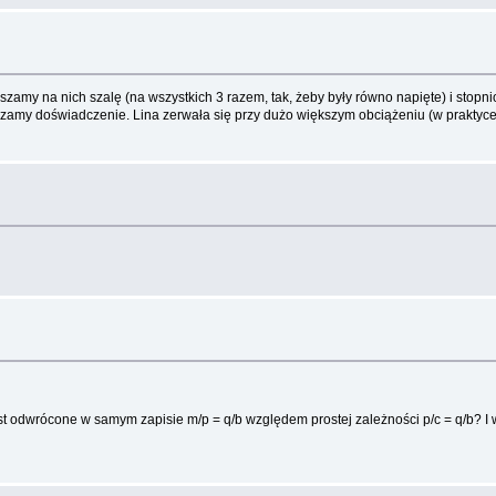
szamy na nich szalę (na wszystkich 3 razem, tak, żeby były równo napięte) i stopn
rzamy doświadczenie. Lina zerwała się przy dużo większym obciążeniu (w praktyce 1
t odwrócone w samym zapisie m/p = q/b względem prostej zależności p/c = q/b? I w