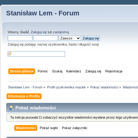
Stanisław Lem - Forum
Witamy,
Gość
.
Zaloguj się
lub
zarejestruj
.
Zaloguj się podając nazwę użytkownika, hasło i długość sesji
Strona główna
Pomoc
Szukaj
Kalendarz
Zaloguj się
Rejestracja
Stanisław Lem - Forum
»
Profil użytkownika maziek
»
Pokaż wiadomości
»
Wiadomoś
Informacja o Profilu
Pokaż wiadomości
Ta sekcja pozwala Ci zobaczyć wszystkie wiadomości wysłane przez tego użytkowni
Wiadomości
Pokaż wątki
Pokaż załączniki