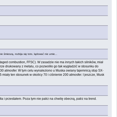
e śmieszą, rozbija się toto, lądować nie umie...
staged combustion, FFSC). W zasadzie nie ma innych takich silników, miał
ierze drukowany z metalu, co pozwoliło go tak wygładzić w stosunku do
330 atmosfer. W tym celu wynaleziono u Muska owiany tajemnicą stop SX-
miały ten stosunek w okolicy 70 i ciśnienie 200 atmosfer. I jeszcze, Musk
 i przestałem. Poza tym nie patrz na chwilę obecną, patrz na trend.