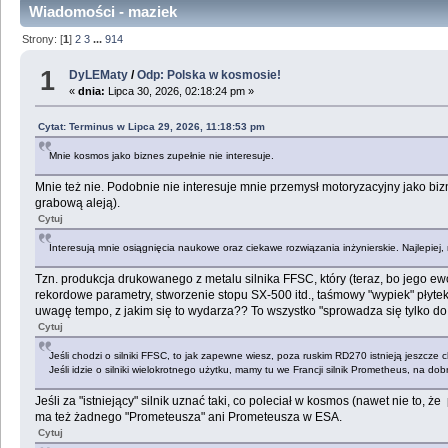
Wiadomości - maziek
Strony: [
1
]
2
3
...
914
1
DyLEMaty
/
Odp: Polska w kosmosie!
«
dnia:
Lipca 30, 2026, 02:18:24 pm »
Cytat: Terminus w Lipca 29, 2026, 11:18:53 pm
Mnie kosmos jako biznes zupełnie nie interesuje.
Mnie też nie. Podobnie nie interesuje mnie przemysł motoryzacyjny jako bizn
grabową aleją).
Cytuj
Interesują mnie osiągnięcia naukowe oraz ciekawe rozwiązania inżynierskie. Najlepiej
Tzn. produkcja drukowanego z metalu silnika FFSC, który (teraz, bo jego e
rekordowe parametry, stworzenie stopu SX-500 itd., taśmowy "wypiek" płytek
uwagę tempo, z jakim się to wydarza?? To wszystko "sprowadza się tylko do
Cytuj
Jeśli chodzi o silniki FFSC, to jak zapewne wiesz, poza ruskim RD270 istnieją jeszc
Jeśli idzie o silniki wielokrotnego użytku, mamy tu we Francji silnik Prometheus, na d
Jeśli za "istniejący" silnik uznać taki, co poleciał w kosmos (nawet nie to, ż
ma też żadnego "Prometeusza" ani Prometeusza w ESA.
Cytuj