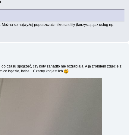
).
". Można se najwyżej popuszczać mikrosatelity (korzystając z usług np.
o czasu spojrzeć, czy koty zanadto nie rozrabiają. A ja zrobiłem zdjęcie z
 co będzie, hehe... Czarny kot jest ich
.