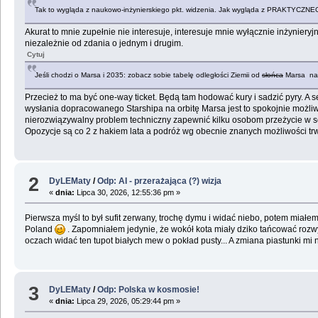
Tak to wygląda z naukowo-inżynierskiego pkt. widzenia. Jak wygląda z PRAKTYCZNEGO,
Akurat to mnie zupełnie nie interesuje, interesuje mnie wyłącznie inżyniery
niezależnie od zdania o jednym i drugim.
Cytuj
Jeśli chodzi o Marsa i 2035: zobacz sobie tabelę odległości Ziemii od
słońca
Marsa na n
Przecież to ma być one-way ticket. Będą tam hodować kury i sadzić pyry. A s
wysłania dopracowanego Starshipa na orbitę Marsa jest to spokojnie możliwe, 
nierozwiązywalny problem techniczny zapewnić kilku osobom przeżycie w sens
Opozycje są co 2 z hakiem lata a podróż wg obecnie znanych możliwości trwa
2
DyLEMaty
/
Odp: AI - przerażająca (?) wizja
«
dnia:
Lipca 30, 2026, 12:55:36 pm »
Pierwsza myśl to był sufit zerwany, trochę dymu i widać niebo, potem miałem
Poland
. Zapomniałem jedynie, że wokół kota miały dziko tańcować rozwy
oczach widać ten tupot białych mew o pokład pusty... A zmiana piastunki mi 
3
DyLEMaty
/
Odp: Polska w kosmosie!
«
dnia:
Lipca 29, 2026, 05:29:44 pm »