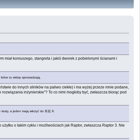
ym miał koniuszego, stangreta i jakiś dworek z pobielonymi ścianami i
 które tu widzę sprowadzają.
ństwie do innych silników na paliwo ciekłe) i ma wyżej przeze mnie podane,
we rozwiązania inżynierskie"? To co nimi mogłoby być, zwłaszcza biorąc pod
e testy, a jeden mają włożyć do 长征 9.
ego użytku o takim cyklu i możliwościach jak Raptor, zwłaszcza Raptor 3. Nie