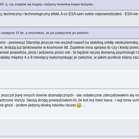
 tj. czy znajdzie się bogaty, naćpany ketaminą książe-faszysta...
jny, techniczny i technologiczny efekt. A co ESA sam sobie odpowiedziałeś - ESA n
astępne 15 lat, a zrozumiesz, że już praktycznie po ptokach.
erio - ponieważ Starship jeszcze nie wszedł nawet na stabilną orbitę okołoziemską
testują już tankowanie w kosmosie itd. Zupełnie inna sprawa to czy i kiedy polecą 
ie powietrza, picia i jedzenia przez rok - to będzie raczej domeną psychologii i
łaby między 4 a 8 miesięcy wykorzystując je zależnie, w jakim punkcie elipsy zach
 jeszcze parę innych równie dramatycznych - ale ostatecznie zdecydowałem się na w
drzone myszy. Swoją drogą powiedziałem AI, że kot ma mieć kaca - i wg mnie uchwy
nie grozi - jestem jedyną deską ratunku raczej
...