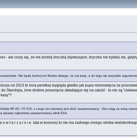
es - ale ciszę się, że nie jeżdżę bryczką (dyskusyjne, bryczka nie byłaby zła, gdyb
, nowatorskie. Nie będę fanboy'em Muska dlatego, że ma kasę, a do tego się wszystkie argumenty
wolucja od 2023 to inna perełka) wygląda gładko jak pupa niemowlęcia (w przeciwie
 do Starshipa, inne drobne posunięcia składające się na całość - to nie są "cieka
 kasy"?
ze chińskie BF-20 i YF-215, z czego ten pierwszy jest dość zaawansowany. Oba mają za sobą udan
obrą sprawę najbardziej zaawansowany silnik ESA.
e p o w t a r z a l n i e lata w kosmos) to nie ma żadnego innego silnika wielokrotn