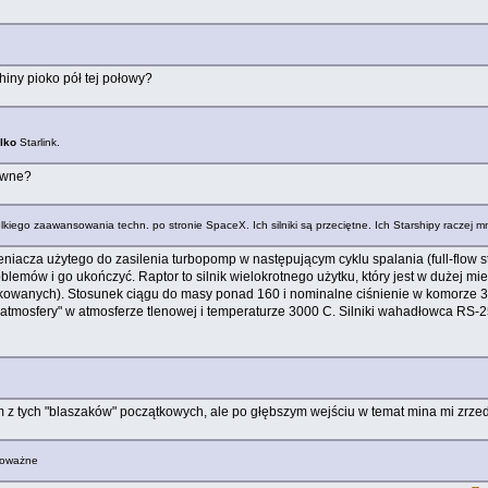
hiny pioko pół tej połowy?
ylko
Starlink.
owne?
iego zaawansowania techn. po stronie SpaceX. Ich silniki są przeciętne. Ich Starshipy raczej mni
leniacza użytego do zasilenia turbopomp w następującym cyklu spalania (full-flow 
blemów i go ukończyć. Raptor to silnik wielokrotnego użytku, który jest w dużej m
wdrukowanych). Stosunek ciągu do masy ponad 160 i nominalne ciśnienie w komorze 
"atmosfery" w atmosferze tlenowej i temperaturze 3000 C. Silniki wahadłowca RS-25 
z tych "blaszaków" początkowych, ale po głębszym wejściu w temat mina mi zrzedła
epoważne