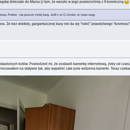
negdaj doleciało do Marsa (z tym, że weszło w jego powierzchnię z II kosmiczną
 kasy, Polska - ma jeszcze mniej kasy. Jeśli o to Ci chodzi, to masz rację.
inna. Że bez wielkiej, gargantuicznej kasy nie da się "robić" prawdziwego "kosmosu
awionych kotów. Powiedzieli mi, że zostawili kamerkę internetową, żeby od czasu d
amocowałem na statywie tak, aby wypełnić całe pole widzenia kamerki. Teraz czekam