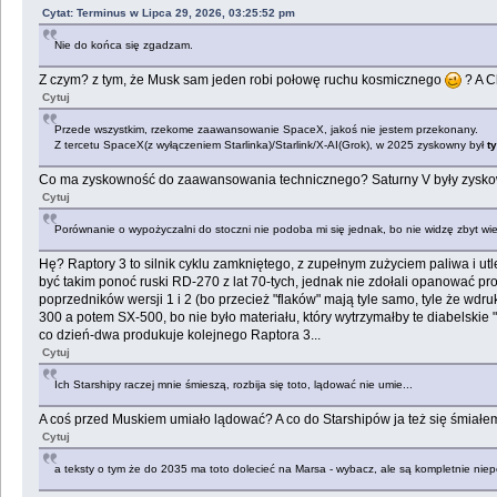
Cytat: Terminus w Lipca 29, 2026, 03:25:52 pm
Nie do końca się zgadzam.
Z czym? z tym, że Musk sam jeden robi połowę ruchu kosmicznego
? A C
Cytuj
Przede wszystkim, rzekome zaawansowanie SpaceX, jakoś nie jestem przekonany.
Z tercetu SpaceX(z wyłączeniem Starlinka)/Starlink/X-AI(Grok), w 2025 zyskowny był
t
Co ma zyskowność do zaawansowania technicznego? Saturny V były zysk
Cytuj
Porównanie o wypożyczalni do stoczni nie podoba mi się jednak, bo nie widzę zbyt wielk
Hę? Raptory 3 to silnik cyklu zamkniętego, z zupełnym zużyciem paliwa i ut
być takim ponoć ruski RD-270 z lat 70-tych, jednak nie zdołali opanować pro
poprzedników wersji 1 i 2 (bo przecież "flaków" mają tyle samo, tyle że 
300 a potem SX-500, bo nie było materiału, który wytrzymałby te diabelskie 
co dzień-dwa produkuje kolejnego Raptora 3...
Cytuj
Ich Starshipy raczej mnie śmieszą, rozbija się toto, lądować nie umie...
A coś przed Muskiem umiało lądować? A co do Starshipów ja też się śmiałem 
Cytuj
a teksty o tym że do 2035 ma toto dolecieć na Marsa - wybacz, ale są kompletnie ni