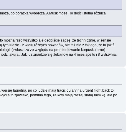
ie może, bo porażka wyborcza. A Musk może. To dość istotna różnica
 to można rzec wszystko ale osobiście sądzę, że technicznie, w sensie
tym ludzie - z wielu różnych powodów, ale też nie z takiego, że to jakiś
 biologii (zwłaszcza ze względu na promieniowanie korpuskularne).
odzi akurat. Jak już znajdzie się Jebanow na 4 miesiące to i 8 wytrzyma.
ersję łagodną, po co ludzie mają tracić dulary na urgent flight back to
ciła to zjawisko, pomimo tego, że koty mają raczej słabą mimikę, ale po