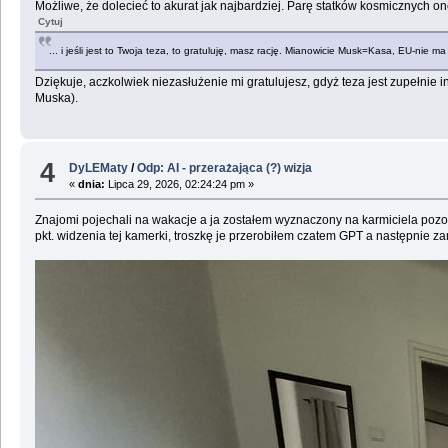
Możliwe, że dolecieć to akurat jak najbardziej. Parę statków kosmicznych o
Cytuj
... i jeśli jest to Twoja teza, to gratuluję, masz rację. Mianowicie Musk=Kasa, EU-nie ma
Dziękuje, aczkolwiek niezasłużenie mi gratulujesz, gdyż teza jest zupełnie 
Muska).
4
DyLEMaty
/
Odp: AI - przerażająca (?) wizja
«
dnia:
Lipca 29, 2026, 02:24:24 pm »
Znajomi pojechali na wakacje a ja zostałem wyznaczony na karmiciela pozost
pkt. widzenia tej kamerki, troszkę je przerobiłem czatem GPT a następnie z