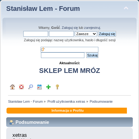
Stanisław Lem - Forum
Witamy,
Gość
.
Zaloguj się
lub
zarejestruj
.
Zaloguj się podając nazwę użytkownika, hasło i długość sesji
Aktualności:
SKLEP LEM MRÓZ
Stanisław Lem - Forum
»
Profil użytkownika xetras
»
Podsumowanie
Informacja o Profilu
Podsumowanie
xetras 