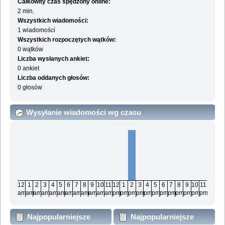
Całkowity czas spędzony online:
2 min.
Wszystkich wiadomości:
1 wiadomości
Wszystkich rozpoczętych wątków:
0 wątków
Liczba wysłanych ankiet:
0 ankiet
Liczba oddanych głosów:
0 głosów
Wysyłanie wiadomości wg czasu
12
1
2
3
4
5
6
7
8
9
10
11
12
1
2
3
4
5
6
7
8
9
10
11
am
am
am
am
am
am
am
am
am
am
am
am
pm
pm
pm
pm
pm
pm
pm
pm
pm
pm
pm
pm
Najpopularniejsze
Najpopularniejsze