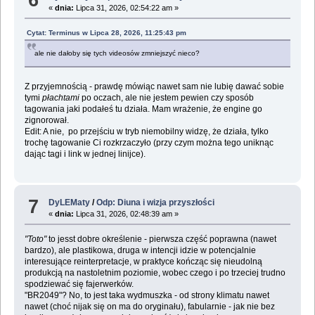
«
dnia:
Lipca 31, 2026, 02:54:22 am »
Cytat: Terminus w Lipca 28, 2026, 11:25:43 pm
ale nie dałoby się tych videosów zmniejszyć nieco?
Z przyjemnością - prawdę mówiąc nawet sam nie lubię dawać sobie
tymi
płachtami
po oczach, ale nie jestem pewien czy sposób
tagowania jaki podałeś tu działa. Mam wrażenie, że engine go
zignorował.
Edit: A nie, po przejściu w tryb niemobilny widzę, że działa, tylko
trochę tagowanie Ci rozkrzaczyło (przy czym można tego uniknąc
dając tagi i link w jednej linijce).
7
DyLEMaty
/
Odp: Diuna i wizja przyszłości
«
dnia:
Lipca 31, 2026, 02:48:39 am »
"Toto"
to jesst dobre określenie - pierwsza część poprawna (nawet
bardzo), ale plastikowa, druga w intencji idzie w potencjalnie
interesujące reinterpretacje, w praktyce kończąc się nieudolną
produkcją na nastoletnim poziomie, wobec czego i po trzeciej trudno
spodziewać się fajerwerków.
"BR2049"? No, to jest taka wydmuszka - od strony klimatu nawet
nawet (choć nijak się on ma do oryginału), fabularnie - jak nie bez