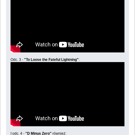
Odc. 3 -
"To Loose the Fateful Lightning"
:
I odc. 4 -
"D Minus Zero"
również: