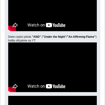
Dwie części pilota
"AND"
(
"Under the Night"
/
"An Affirming Flame"
)
trafiły oficjalnie na YT: