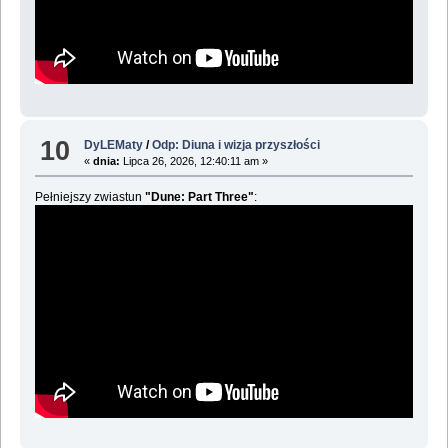
10
DyLEMaty
/
Odp: Diuna i wizja przyszłości
«
dnia:
Lipca 26, 2026, 12:40:11 am »
Pełniejszy zwiastun
"Dune: Part Three"
: