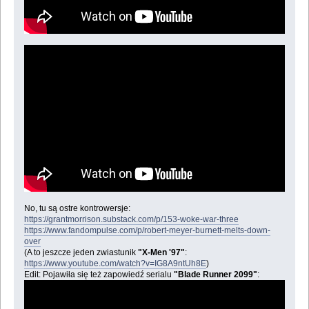
No, tu są ostre kontrowersje:
https://grantmorrison.substack.com/p/153-woke-war-three
https://www.fandompulse.com/p/robert-meyer-burnett-melts-down-
over
(A to jeszcze jeden zwiastunik
"X-Men '97"
:
https://www.youtube.com/watch?v=IG8A9ntUh8E
)
Edit: Pojawiła się też zapowiedź serialu
"Blade Runner 2099"
: