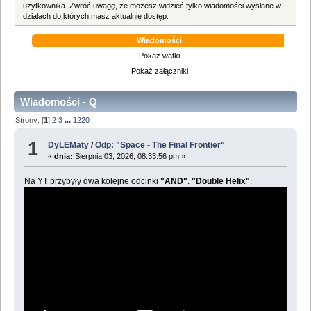
użytkownika. Zwróć uwagę, że możesz widzieć tylko wiadomości wysłane w
działach do których masz aktualnie dostęp.
Wiadomości
Pokaż wątki
Pokaż załączniki
Wiadomości - Q
Strony: [
1
]
2
3
...
1220
1
DyLEMaty
/
Odp: "Space - The Final Frontier"
«
dnia:
Sierpnia 03, 2026, 08:33:56 pm »
Na YT przybyły dwa kolejne odcinki
"AND"
.
"Double Helix"
: