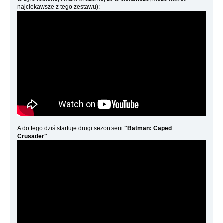
najciekawsze z tego zestawu):
A do tego dziś startuje drugi sezon serii
"Batman: Caped
Crusader"
::