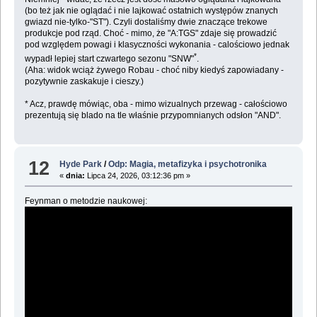
(bo też jak nie oglądać i nie lajkować ostatnich występów znanych
gwiazd nie-tylko-"ST"). Czyli dostaliśmy dwie znaczące trekowe
produkcje pod rząd. Choć - mimo, że "A:TGS" zdaje się prowadzić
pod względem powagi i klasyczności wykonania - calościowo jednak
*
wypadł lepiej start czwartego sezonu "SNW"
.
(Aha: widok wciąż żywego Robau - choć niby kiedyś zapowiadany -
pozytywnie zaskakuje i cieszy.)
* Acz, prawdę mówiąc, oba - mimo wizualnych przewag - całościowo
prezentują się blado na tle właśnie przypomnianych odsłon "AND".
12
Hyde Park
/
Odp: Magia, metafizyka i psychotronika
«
dnia:
Lipca 24, 2026, 03:12:36 pm »
Feynman o metodzie naukowej: