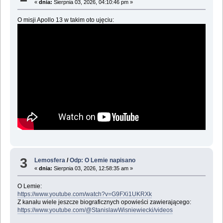
«
dnia:
Sierpnia 03, 2026, 04:10:46 pm »
O misji Apollo 13 w takim oto ujęciu:
3
Lemosfera
/
Odp: O Lemie napisano
«
dnia:
Sierpnia 03, 2026, 12:58:35 am »
O Lemie:
https://www.youtube.com/watch?v=G9FXi1UKRXk
Z kanału wiele jeszcze biograficznych opowieści zawierającego:
https://www.youtube.com/@StanislawWisniewiecki/videos