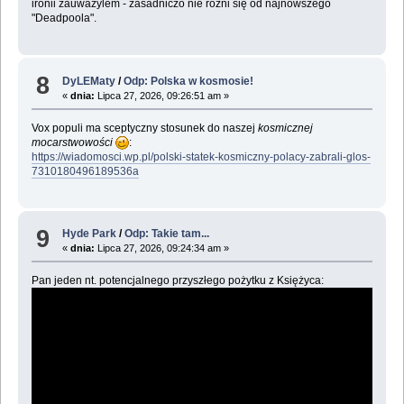
ironii zauważylem - zasadniczo nie różni się od najnowszego
"Deadpoola".
8
DyLEMaty
/
Odp: Polska w kosmosie!
«
dnia:
Lipca 27, 2026, 09:26:51 am »
Vox populi ma sceptyczny stosunek do naszej
kosmicznej
mocarstwowości
:
https://wiadomosci.wp.pl/polski-statek-kosmiczny-polacy-zabrali-glos-
7310180496189536a
9
Hyde Park
/
Odp: Takie tam...
«
dnia:
Lipca 27, 2026, 09:24:34 am »
Pan jeden nt. potencjalnego przyszłego pożytku z Księżyca: