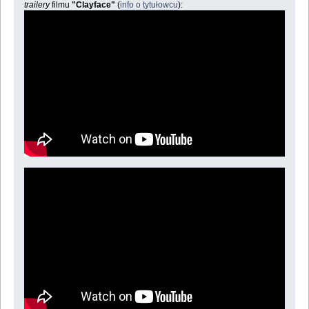
trailery
filmu
"Clayface"
(
info o tytułowcu
):