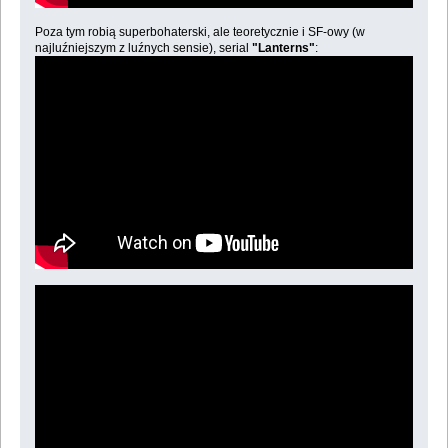
Poza tym robią superbohaterski, ale teoretycznie i SF-owy (w
najluźniejszym z luźnych sensie), serial
"Lanterns"
: