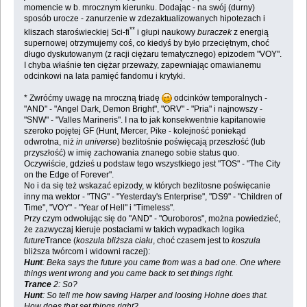
momencie w b. mrocznym kierunku. Dodając - na swój (durny)
sposób urocze - zanurzenie w zdezaktualizowanych hipotezach i
**
kliszach staroświeckiej Sci-fi
i głupi naukowy
buraczek
z energią
supernowej otrzymujemy coś, co kiedyś by było przeciętnym, choć
długo dyskutowanym (z racji ciężaru tematycznego) epizodem "VOY".
I chyba właśnie ten ciężar przeważy, zapewniając omawianemu
odcinkowi na lata pamięć fandomu i krytyki.
* Zwróćmy uwagę na mroczną triadę
odcinków temporalnych -
"AND" - "Angel Dark, Demon Bright", "ORV" - "Pria" i najnowszy -
"SNW" - "Valles Marineris". I na to jak konsekwentnie kapitanowie
szeroko pojętej GF (Hunt, Mercer, Pike - kolejność poniekąd
odwrotna, niż
in universe
) bezlitośnie poświęcają przeszłość (lub
przyszłość) w imię zachowania znanego sobie status quo.
Oczywiście, gdzieś u podstaw tego wszystkiego jest "TOS" - "The City
on the Edge of Forever".
No i da się też wskazać epizody, w których bezlitosne poświęcanie
inny ma wektor - "TNG" - "Yesterday's Enterprise", "DS9" - "Children of
Time", "VOY" - "Year of Hell" i "Timeless".
Przy czym odwołując się do "AND" - "Ouroboros", można powiedzieć,
że zazwyczaj kieruje postaciami w takich wypadkach logika
future
Trance (
koszula bliższa ciału
, choć czasem jest to
koszula
bliższa twórcom i widowni raczej):
Hunt
: Beka says the future you came from was a bad one. One where
things went wrong and you came back to set things right.
Trance
2: So?
Hunt
: So tell me how saving Harper and loosing Hohne does that.
How does that set things right?