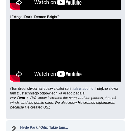
I
"Angel Dark, Demon Bright"
:
(Ten drugi chyba najlepszy z całej serii,
jak wiadomo
. I piękne słowa
tam z ust ichniego odpowiednika Arago padają:
rev. Bem
: /.../ We know it created the stars, and the planets, the soft
winds, and the gentle rains. We also know He created nightmares,
because He created US.
)
2
Hyde Park
/
Odp: Takie tam...