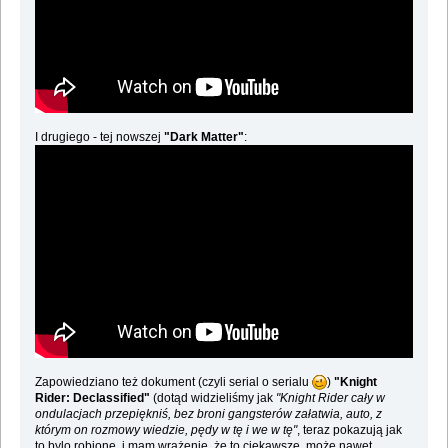
I drugiego - tej nowszej
"Dark Matter"
:
Zapowiedziano też dokument (czyli serial o serialu
)
"Knight
Rider: Declassified"
(dotąd widzieliśmy jak
"Knight Rider cały w
ondulacjach przepiękniś, bez broni gangsterów załatwia, auto, z
którym on rozmowy wiedzie, pędy w tę i we w tę"
, teraz pokazują jak
to bylo robione, i mam wrażenie, że to ciekawsze, może nawet