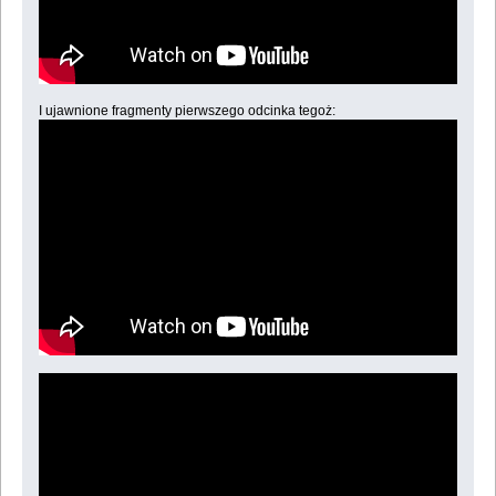
I ujawnione fragmenty pierwszego odcinka tegoż: