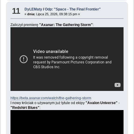
11
DyLEMaty
/
Odp: "Space - The Final Frontier"
«
dnia:
Lipca 25, 2026, 09:38:15 pm »
Zaliczył premierę
"Axanar: The Gathering Storm"
:
https://beta.axanar.com/watch/the-gathering-storm
I nowy króciak o używanym już tytule od ekipy
"Avalon Universe"
-
"Redshirt Blues"
: