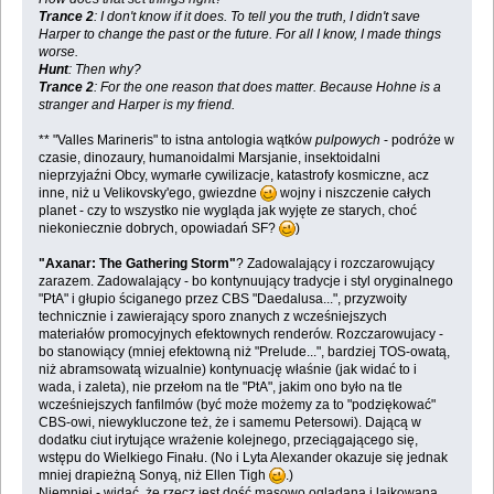
Trance 2
: I don't know if it does. To tell you the truth, I didn't save
Harper to change the past or the future. For all I know, I made things
worse.
Hunt
: Then why?
Trance 2
: For the one reason that does matter. Because Hohne is a
stranger and Harper is my friend.
** "Valles Marineris" to istna antologia wątków
pulpowych
- podróże w
czasie, dinozaury, humanoidalmi Marsjanie, insektoidalni
nieprzyjaźni Obcy, wymarłe cywilizacje, katastrofy kosmiczne, acz
inne, niż u Velikovsky'ego, gwiezdne
wojny i niszczenie całych
planet - czy to wszystko nie wygląda jak wyjęte ze starych, choć
niekoniecznie dobrych, opowiadań SF?
)
"Axanar: The Gathering Storm"
? Zadowalający i rozczarowujący
zarazem. Zadowalający - bo kontynuujący tradycje i styl oryginalnego
"PtA" i głupio ściganego przez CBS "Daedalusa...", przyzwoity
technicznie i zawierający sporo znanych z wcześniejszych
materiałów promocyjnych efektownych renderów. Rozczarowujacy -
bo stanowiący (mniej efektowną niż "Prelude...", bardziej TOS-owatą,
niż abramsowatą wizualnie) kontynuację właśnie (jak widać to i
wada, i zaleta), nie przełom na tle "PtA", jakim ono było na tle
wcześniejszych fanfilmów (być może możemy za to "podziękować"
CBS-owi, niewykluczone też, że i samemu Petersowi). Dającą w
dodatku ciut irytujące wrażenie kolejnego, przeciągającego się,
wstępu do Wielkiego Finału. (No i Lyta Alexander okazuje się jednak
mniej drapieżną Sonyą, niż Ellen Tigh
.)
Niemniej - widać, że rzecz jest dość masowo oglądana i lajkowana