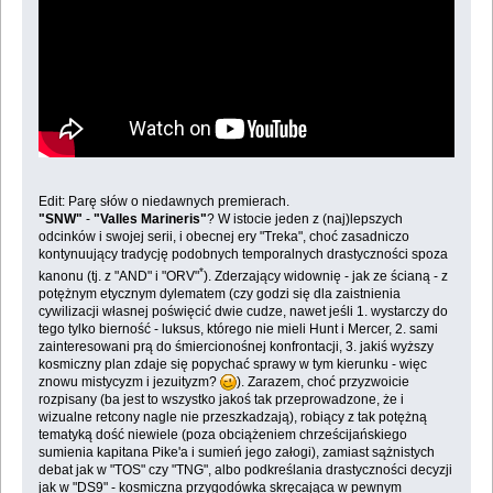
Edit: Parę słów o niedawnych premierach.
"SNW"
-
"Valles Marineris"
? W istocie jeden z (naj)lepszych
odcinków i swojej serii, i obecnej ery "Treka", choć zasadniczo
kontynuujący tradycję podobnych temporalnych drastyczności spoza
*
kanonu (tj. z "AND" i "ORV"
). Zderzający widownię - jak ze ścianą - z
potężnym etycznym dylematem (czy godzi się dla zaistnienia
cywilizacji własnej poświęcić dwie cudze, nawet jeśli 1. wystarczy do
tego tylko bierność - luksus, którego nie mieli Hunt i Mercer, 2. sami
zainteresowani prą do śmiercionośnej konfrontacji, 3. jakiś wyższy
kosmiczny plan zdaje się popychać sprawy w tym kierunku - więc
znowu mistycyzm i jezuityzm?
). Zarazem, choć przyzwoicie
rozpisany (ba jest to wszystko jakoś tak przeprowadzone, że i
wizualne retcony nagle nie przeszkadzają), robiący z tak potężną
tematyką dość niewiele (poza obciążeniem chrześcijańskiego
sumienia kapitana Pike'a i sumień jego załogi), zamiast sążnistych
debat jak w "TOS" czy "TNG", albo podkreślania drastyczności decyzji
jak w "DS9" - kosmiczna przygodówka skręcająca w pewnym