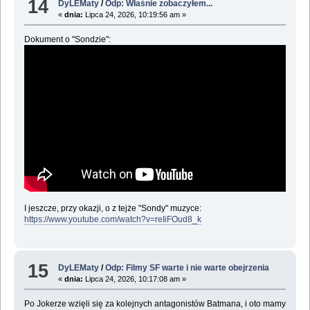
14
DyLEMaty
/
Odp: Właśnie zobaczyłem...
«
dnia:
Lipca 24, 2026, 10:19:56 am »
Dokument o "Sondzie":
I jeszcze, przy okazji, o z tejże "Sondy" muzyce:
https://www.youtube.com/watch?v=reIiFOud8_k
15
DyLEMaty
/
Odp: Filmy SF warte i nie warte obejrzenia
«
dnia:
Lipca 24, 2026, 10:17:08 am »
Po Jokerze wzięli się za kolejnych antagonistów Batmana, i oto mamy