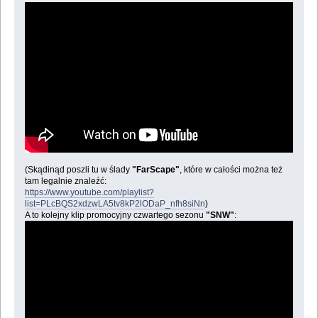
(Skądinąd poszli tu w ślady
"FarScape"
, które w całości można też
tam legalnie znaleźć:
https://www.youtube.com/playlist?
list=PLcBQS2xdzwLA5tv8kP2lODaP_nfh8siNn
)
A to kolejny klip promocyjny czwartego sezonu
"SNW"
: