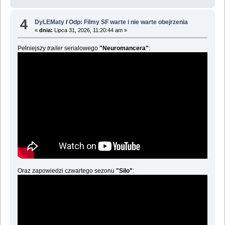
4
DyLEMaty
/
Odp: Filmy SF warte i nie warte obejrzenia
«
dnia:
Lipca 31, 2026, 11:20:44 am »
Pełniejszy
trailer
serialowego
"Neuromancera"
:
Oraz zapowiedzi czwartego sezonu
"Silo"
: