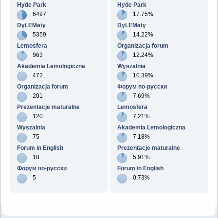
Hyde Park
Hyde Park
6497
17.75%
DyLEMaty
DyLEMaty
5359
14.22%
Lemosfera
Organizacja forum
963
12.24%
Akademia Lemologiczna
Wyszalnia
472
10.39%
Organizacja forum
Форум по-русски
201
7.69%
Prezentacje maturalne
Lemosfera
120
7.21%
Wyszalnia
Akademia Lemologiczna
75
7.18%
Forum in English
Prezentacje maturalne
18
5.91%
Форум по-русски
Forum in English
5
0.73%