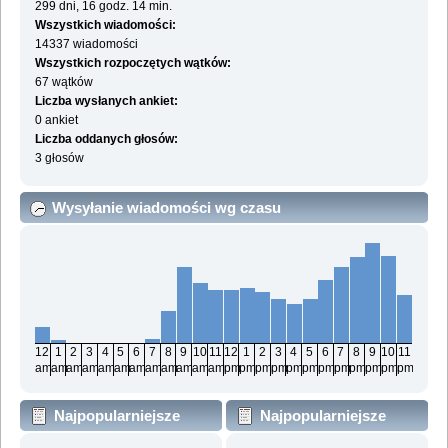
299 dni, 16 godz. 14 min.
Wszystkich wiadomości:
14337 wiadomości
Wszystkich rozpoczętych wątków:
67 wątków
Liczba wysłanych ankiet:
0 ankiet
Liczba oddanych głosów:
3 głosów
Wysyłanie wiadomości wg czasu
12
1
2
3
4
5
6
7
8
9
10
11
12
1
2
3
4
5
6
7
8
9
10
11
am
am
am
am
am
am
am
am
am
am
am
am
pm
pm
pm
pm
pm
pm
pm
pm
pm
pm
pm
pm
Najpopularniejsze
Najpopularniejsze
działy wg wiadomości
działy wg aktywności