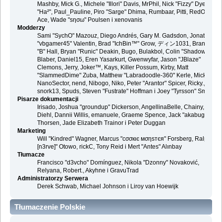
Mashby, Mick G., Michele "Illori" Davis, MrPhil, Nick "Fizzy" Dyer, Nick
"Ha²", Paul_Pauline, Piro "Sarge" Dhima, Rumbaar, Pitti, RedOne, S-
Ace, Wade "sησω" Poulsen i xenovanis
Modderzy
Sami "SychO" Mazouz, Diego Andrés, Gary M. Gadsdon, Jonathan
"vbgamer45" Valentin, Brad "IchBin™" Grow, ディン1031, Brannon
"B" Hall, Bryan "Runic" Deakin, Bugo, Bulakbol, Colin "Shadow82x"
Blaber, Daniel15, Eren Yasarkurt, Gwenwyfar, Jason "JBlaze"
Clemons, Jerry, Joker™, Kays, Killer Possum, Kirby, Matt
"SlammedDime" Zuba, Matthew "Labradoodle-360" Kerle, Mick.,
NanoSector, nend, Nibogo, Niko, Peter "Arantor" Spicer, Ricky.,
snork13, Spuds, Steven "Fustrate" Hoffman i Joey "Tyrsson" Smith
Pisarze dokumentacji
Irisado, Joshua "groundup" Dickerson, AngellinaBelle, Chainy, Danie
Diehl, Dannii Willis, emanuele, Graeme Spence, Jack "akabugeyes"
Thorsen, Jade Elizabeth Trainor i Peter Duggan
Marketing
Will "Kindred" Wagner, Marcus "cσσкιє мσηѕтєя" Forsberg, Ralph "
[n3rve]" Otowo, rickC, Tony Reid i Mert "Antes" Alınbay
Tłumacze
Francisco "d3vcho" Domínguez, Nikola "Dzonny" Novaković,
Relyana, Robert., Akyhne i GravuTrad
Administratorzy Serwera
Derek Schwab, Michael Johnson i Liroy van Hoewijk
Tłumaczenie Polskie