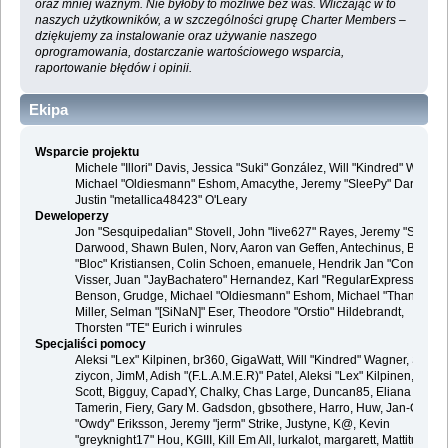
oraz mniej ważnym. Nie byłoby to możliwe bez was. Wliczając w to
naszych użytkowników, a w szczególności grupę Charter Members –
dziękujemy za instalowanie oraz używanie naszego
oprogramowania, dostarczanie wartościowego wsparcia,
raportowanie błędów i opinii.
Ekipa
Wsparcie projektu
Michele "Illori" Davis, Jessica "Suki" González, Will "Kindred" Wagner
Michael "Oldiesmann" Eshom, Amacythe, Jeremy "SleePy" Darwood 
Justin "metallica48423" O'Leary
Deweloperzy
Jon "Sesquipedalian" Stovell, John "live627" Rayes, Jeremy "SleePy
Darwood, Shawn Bulen, Norv, Aaron van Geffen, Antechinus, Bjoern
"Bloc" Kristiansen, Colin Schoen, emanuele, Hendrik Jan "Compuart
Visser, Juan "JayBachatero" Hernandez, Karl "RegularExpression"
Benson, Grudge, Michael "Oldiesmann" Eshom, Michael "Thantos"
Miller, Selman "[SiNaN]" Eser, Theodore "Orstio" Hildebrandt,
Thorsten "TE" Eurich i winrules
Specjaliści pomocy
Aleksi "Lex" Kilpinen, br360, GigaWatt, Will "Kindred" Wagner, Steve,
ziycon, JimM, Adish "(F.L.A.M.E.R)" Patel, Aleksi "Lex" Kilpinen, Ben
Scott, Bigguy, CapadY, Chalky, Chas Large, Duncan85, Eliana
Tamerin, Fiery, Gary M. Gadsdon, gbsothere, Harro, Huw, Jan-Olof
"Owdy" Eriksson, Jeremy "jerm" Strike, Justyne, K@, Kevin
"greyknight17" Hou, KGIII, Kill Em All, lurkalot, margarett, Mattitude,