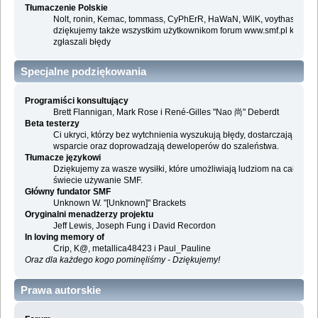
Tłumaczenie Polskie
Nolt, ronin, Kemac, tommass, CyPhErR, HaWaN, WilK, voythas i
dziękujemy także wszystkim użytkownikom forum www.smf.pl którzy
zgłaszali błędy
Specjalne podziękowania
Programiści konsultujący
Brett Flannigan, Mark Rose i René-Gilles "Nao 尚" Deberdt
Beta testerzy
Ci ukryci, którzy bez wytchnienia wyszukują błędy, dostarczają
wsparcie oraz doprowadzają deweloperów do szaleństwa.
Tłumacze językowi
Dziękujemy za wasze wysiłki, które umożliwiają ludziom na całym
świecie używanie SMF.
Główny fundator SMF
Unknown W. "[Unknown]" Brackets
Oryginalni menadżerzy projektu
Jeff Lewis, Joseph Fung i David Recordon
In loving memory of
Crip, K@, metallica48423 i Paul_Pauline
Oraz dla każdego kogo pominęliśmy - Dziękujemy!
Prawa autorskie