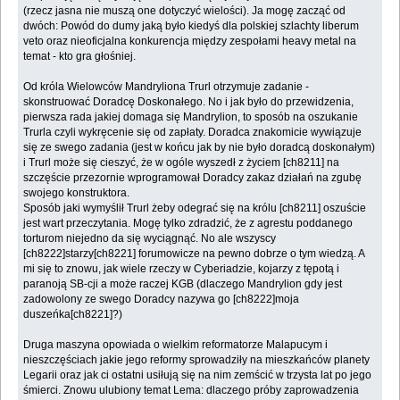
(rzecz jasna nie muszą one dotyczyć wielości). Ja mogę zacząć od
dwóch: Powód do dumy jaką było kiedyś dla polskiej szlachty liberum
veto oraz nieoficjalna konkurencja między zespołami heavy metal na
temat - kto gra głośniej.
Od króla Wielowców Mandryliona Trurl otrzymuje zadanie -
skonstruować Doradcę Doskonałego. No i jak było do przewidzenia,
pierwsza rada jakiej domaga się Mandrylion, to sposób na oszukanie
Trurla czyli wykręcenie się od zapłaty. Doradca znakomicie wywiązuje
się ze swego zadania (jest w końcu jak by nie było doradcą doskonałym)
i Trurl może się cieszyć, że w ogóle wyszedł z życiem [ch8211] na
szczęście przezornie wprogramował Doradcy zakaz działań na zgubę
swojego konstruktora.
Sposób jaki wymyślił Trurl żeby odegrać się na królu [ch8211] oszuście
jest wart przeczytania. Mogę tylko zdradzić, że z agrestu poddanego
torturom niejedno da się wyciągnąć. No ale wszyscy
[ch8222]starzy[ch8221] forumowicze na pewno dobrze o tym wiedzą. A
mi się to znowu, jak wiele rzeczy w Cyberiadzie, kojarzy z tępotą i
paranoją SB-cji a może raczej KGB (dlaczego Mandrylion gdy jest
zadowolony ze swego Doradcy nazywa go [ch8222]moja
duszeńka[ch8221]?)
Druga maszyna opowiada o wielkim reformatorze Malapucym i
nieszczęściach jakie jego reformy sprowadziły na mieszkańców planety
Legarii oraz jak ci ostatni usiłują się na nim zemścić w trzysta lat po jego
śmierci. Znowu ulubiony temat Lema: dlaczego próby zaprowadzenia