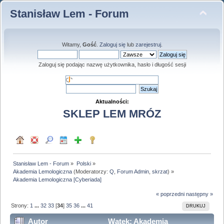
Stanisław Lem - Forum
Witamy,
Gość
.
Zaloguj się
lub
zarejestruj
.
Zaloguj się podając nazwę użytkownika, hasło i długość sesji
Aktualności:
SKLEP LEM MRÓZ
Stanisław Lem - Forum
»
Polski
»
Akademia Lemologiczna
(Moderatorzy:
Q
,
Forum Admin
,
skrzat
) »
Akademia Lemologiczna [Cyberiada]
« poprzedni
następny »
Strony:
1
...
32
33
[
34
]
35
36
...
41
DRUKUJ
Autor
Wątek: Akademia