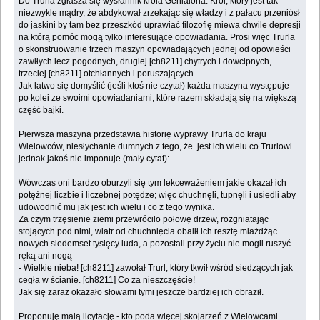
Do Trurla zgłasza się wysłannik króla Genialona. Król, który jest tak
niezwykle mądry, że abdykował zrzekając się władzy i z pałacu przeniósł
do jaskini by tam bez przeszkód uprawiać filozofię miewa chwile depresji
na którą pomóc mogą tylko interesujące opowiadania. Prosi więc Trurla
o skonstruowanie trzech maszyn opowiadających jednej od opowieści
zawiłych lecz pogodnych, drugiej [ch8211] chytrych i dowcipnych,
trzeciej [ch8211] otchłannych i poruszających.
Jak łatwo się domyślić (jeśli ktoś nie czytał) każda maszyna występuje
po kolei ze swoimi opowiadaniami, które razem składają się na większą
część bajki.
Pierwsza maszyna przedstawia historię wyprawy Trurla do kraju
Wielowców, niesłychanie dumnych z tego, że jest ich wielu co Trurlowi
jednak jakoś nie imponuje (mały cytat):
Wówczas oni bardzo oburzyli się tym lekceważeniem jakie okazał ich
potężnej liczbie i liczebnej potędze; więc chuchnęli, tupnęli i usiedli aby
udowodnić mu jak jest ich wielu i co z tego wynika.
Za czym trzęsienie ziemi przewróciło połowę drzew, rozgniatając
stojących pod nimi, wiatr od chuchnięcia obalił ich resztę miażdżąc
nowych siedemset tysięcy luda, a pozostali przy życiu nie mogli ruszyć
ręką ani nogą
- Wielkie nieba! [ch8211] zawołał Trurl, który tkwił wśród siedzących jak
cegła w ścianie. [ch8211] Co za nieszczęście!
Jak się zaraz okazało słowami tymi jeszcze bardziej ich obraził.
Proponuję małą licytację - kto poda więcej skojarzeń z Wielowcami