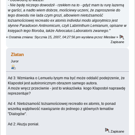
- Udowodnij to wasze!
- Nie będę niczego dowodził - rzekłem na to - gdyż mam tu rurę lazerną
w garści, a nadto wiem dobrze, moiściewy uczeni, że zaproszenie do
tego dowodu nie lada czym grozi, albowiem nietożsamość
tożsamościowej recreatio ex atomis individui modo algorytmico jest
słynne Paradoxon Antinomicum, czyli Labirinthum Lemianum, opisane w
księgach tego filoroba, także Advocatus Laboratoris zwanego."
«
Ostatnia zmiana: Stycznia 15, 2007, 04:27:56 pm wysłana przez Mieslaw
»
Zapisane
Zlatan
Juror
Ad 3: Wzmianka o Lemuelu łysym ma być może oddalić podejrzenie, że
Klapostoł jest autoironicznym obrazem samego autora.
A może wręcz przeciwnie - jest to wskazówka kogo Klapostoł naprawdę
reprezentuje?
Ad 4: Nietożsamość tożsamościowej recreatio ex atomis, to ponad
wszelką wątpliwość nawiązanie do jednego z głównych tematów
"Dialogów".
Ad 2: Ałuzju poniał.
Zapisane