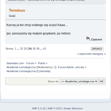
Terminus
Gość
Kurczę ja też chcę ruskiego się uczyć! Aaaa....
(ps. poruszamy się małymi grupkami, po milion)
Zapisane
Strony:
1
...
32
33
[
34
]
35
36
...
41
DRUKUJ
« poprzedni
następny »
Stanisław Lem - Forum
»
Polski
»
Akademia Lemologiczna
(Moderatorzy:
Q
,
Forum Admin
,
skrzat
) »
Akademia Lemologiczna [Cyberiada]
Skocz do:
SMF 2.0.18
|
SMF © 2015
,
Simple Machines