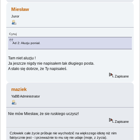
Miesław
Juror
Cytuj
Ad 2: Ałuzju poniał.
Tam niet aluzju !
Ja jeszcze nigdy nie napisałem tak długiego posta.
A stało się dobrze, że Ty napisałeś.
Zapisane
maziek
YaBB Administrator
Nie mów Miesław, że sie ruskiego uczysz!
Zapisane
Człowiek całe życie próbuje nie wychodzić na większego idiotę niż nim
faktycznie jest - i przeważnie to mu się nie udaje (moje, z życia).