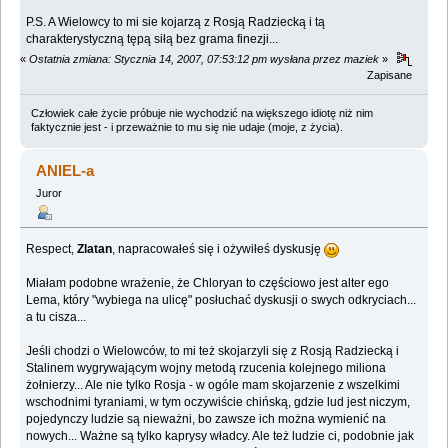
P.S. A Wielowcy to mi sie kojarzą z Rosją Radziecką i tą
charakterystyczną tępą siłą bez grama finezji...
«
Ostatnia zmiana: Stycznia 14, 2007, 07:53:12 pm wysłana przez maziek
»
Zapisane
Człowiek całe życie próbuje nie wychodzić na większego idiotę niż nim
faktycznie jest - i przeważnie to mu się nie udaje (moje, z życia).
ANIEL-a
Juror
Respect,
Zlatan
, napracowałeś się i ożywiłeś dyskusję
Miałam podobne wrażenie, że Chloryan to częściowo jest alter ego
Lema, który "wybiega na ulicę" posłuchać dyskusji o swych odkryciach...
a tu cisza...
Jeśli chodzi o Wielowców, to mi też skojarzyli się z Rosją Radziecką i
Stalinem wygrywającym wojny metodą rzucenia kolejnego miliona
żołnierzy... Ale nie tylko Rosja - w ogóle mam skojarzenie z wszelkimi
wschodnimi tyraniami, w tym oczywiście chińską, gdzie lud jest niczym,
pojedynczy ludzie są nieważni, bo zawsze ich można wymienić na
nowych... Ważne są tylko kaprysy władcy. Ale też ludzie ci, podobnie jak