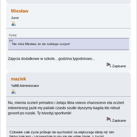
Miesław
Juror
Cytuj
Nie mów Miesław, że sie ruskiego uczysz!
Zajęcia dodatkowe w szkole... godzina tygodniowo...
Zapisane
maziek
YaBB Administrator
Nu, mienia oczień priniatno i żełaju tibia vsievo charoszevo eta oczień
inteieriesnyj jazik my paliaki czasto szutki słyszymy kagda kto nibud
govorit po russki. Ty tviordyj sportivnik!
Zapisane
Człowiek całe życie próbuje nie wychodzić na większego idiotę niż nim
faktycznie jest - i przeważnie to mu się nie udaje (moje, z życia).