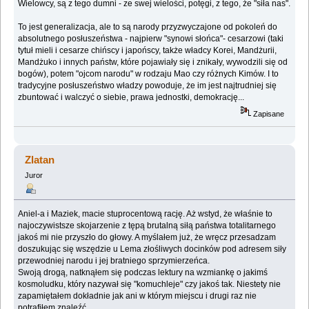
Wielowcy, są z tego dumni - ze swej wielości, potęgi, z tego, że "siła nas".
To jest generalizacja, ale to są narody przyzwyczajone od pokoleń do
absolutnego posłuszeństwa - najpierw "synowi słońca"- cesarzowi (taki
tytuł mieli i cesarze chińscy i japońscy, także władcy Korei, Mandżurii,
Mandżuko i innych państw, które pojawiały się i znikały, wywodzili się od
bogów), potem "ojcom narodu" w rodzaju Mao czy różnych Kimów. I to
tradycyjne posłuszeństwo władzy powoduje, że im jest najtrudniej się
zbuntować i walczyć o siebie, prawa jednostki, demokrację...
Zapisane
Zlatan
Juror
Aniel-a i Maziek, macie stuprocentową rację. Aż wstyd, że właśnie to
najoczywistsze skojarzenie z tępą brutalną siłą państwa totalitarnego
jakoś mi nie przyszło do głowy. A myślałem już, że wręcz przesadzam
doszukując się wszędzie u Lema złośliwych docinków pod adresem siły
przewodniej narodu i jej bratniego sprzymierzeńca.
Swoją drogą, natknąłem się podczas lektury na wzmiankę o jakimś
kosmoludku, który nazywał się "komuchleje" czy jakoś tak. Niestety nie
zapamiętałem dokładnie jak ani w którym miejscu i drugi raz nie
potrafiłem znaleźć.