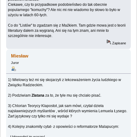
Ciekawe, czy to przypadkowe podobieństwo do tak obecnie
popularnego "komuchy"? Ale nic mi nie wiadomo by słowo to było w
użyciu w latach 60-tych.
Co do "Listów" to zgadzam się z Maźkiem. Tam gdzie mowa jest o teorii
literatury dałem za wygraną. Ani się na tym znam, ani mnie to
szczególnie nie interesuje.
Zapisane
Miesław
Juror
1) Wielowcy też mi się skojarzyli z lekceważeniem życia ludzkiego w
Związku Radzieckim.
2) Podziwiam
Zlatana
za to, że tyle mu się chciało pisać.
3) Chlorian Teorycy Klapostoł, jak sam mówi, czytał dzieła
najsławniejszych myślantów , wśród których wymienia Lemuela Łysego.
Żart językowy czy tylko mi się wydaje ?
4) Kolejny znakomity cytat- z opowieści o reformatorze Malapucym: