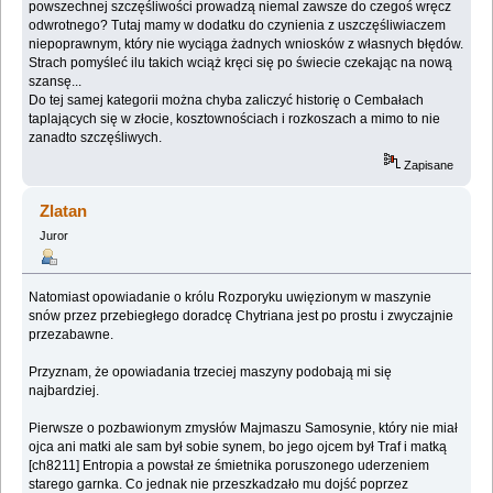
powszechnej szczęśliwości prowadzą niemal zawsze do czegoś wręcz
odwrotnego? Tutaj mamy w dodatku do czynienia z uszczęśliwiaczem
niepoprawnym, który nie wyciąga żadnych wniosków z własnych błędów.
Strach pomyśleć ilu takich wciąż kręci się po świecie czekając na nową
szansę...
Do tej samej kategorii można chyba zaliczyć historię o Cembałach
taplających się w złocie, kosztownościach i rozkoszach a mimo to nie
zanadto szczęśliwych.
Zapisane
Zlatan
Juror
Natomiast opowiadanie o królu Rozporyku uwięzionym w maszynie
snów przez przebiegłego doradcę Chytriana jest po prostu i zwyczajnie
przezabawne.
Przyznam, że opowiadania trzeciej maszyny podobają mi się
najbardziej.
Pierwsze o pozbawionym zmysłów Majmaszu Samosynie, który nie miał
ojca ani matki ale sam był sobie synem, bo jego ojcem był Traf i matką
[ch8211] Entropia a powstał ze śmietnika poruszonego uderzeniem
starego garnka. Co jednak nie przeszkadzało mu dojść poprzez