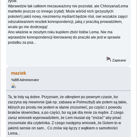
życie.
Wprawdzie tak całkiem niezauważony nie pozostał, ale Chloryana/Lema
martwiło jeszcze co innego (cytat): Może wśród nich (przyszłych
pokoleń) jakiś nowy, niezmierny myślant będzie rósł, owi wszakże zajęci
odszukiwaniem resztek korespondencji, jaką z praczką prowadziłem,
wcale go nie dostrzegą!
Ano właśnie w zeszłym roku kupiłem zbiór listów Lema. Nie ma
wprawdzie korespondencji kierowanej do praczki ale jest w sprawie
podatku za psa...
Zapisane
maziek
YaBB Administrator
Ta, te listy są dobre. Przyznam, że utknęłem po pewnym czasie, bo
zaczyna się niewinnie (jak np. zabawa w Polmozbyt) ale potem są takie,
których po prostu nie jestem w stanie zrozumieć, po części z powodu
braków słownictwa, a po części, bo są jak dla mnie za mądre. Z czego
zaraz wniosek wyprowadziłem, że Lem musiał się "zniżać" aby pisać
zrozumiale dla czytelnika. Z czego następny wniosek, że Golem to w
jakimś sensie on sam... Co znów się łączy z wątkiem o samotności
Lema...