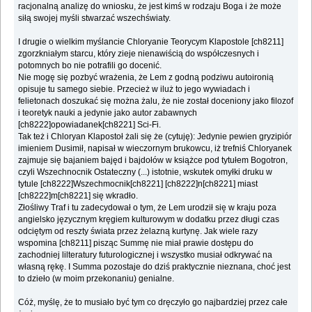
racjonalną analizę do wniosku, że jest kimś w rodzaju Boga i że może
siłą swojej myśli stwarzać wszechświaty.
I drugie o wielkim myślancie Chloryanie Teorycym Klapostole [ch8211]
zgorzkniałym starcu, który zieje nienawiścią do współczesnych i
potomnych bo nie potrafili go docenić.
Nie mogę się pozbyć wrażenia, że Lem z godną podziwu autoironią
opisuje tu samego siebie. Przecież w iluż to jego wywiadach i
felietonach doszukać się można żalu, że nie został doceniony jako filozof
i teoretyk nauki a jedynie jako autor zabawnych
[ch8222]opowiadanek[ch8221] Sci-Fi.
Tak też i Chloryan Klapostoł żali się że (cytuję): Jedynie pewien gryzipiór
imieniem Dusimił, napisał w wieczornym brukowcu, iż trefniś Chloryanek
zajmuje się bajaniem bajęd i bajdołów w książce pod tytułem Bogotron,
czyli Wszechnocnik Ostateczny (...) istotnie, wskutek omyłki druku w
tytule [ch8222]Wszechmocnik[ch8221] [ch8222]n[ch8221] miast
[ch8222]m[ch8221] się wkradło.
Złośliwy Traf i tu zadecydował o tym, że Lem urodził się w kraju poza
angielsko języcznym kręgiem kulturowym w dodatku przez długi czas
odciętym od reszty świata przez żelazną kurtynę. Jak wiele razy
wspomina [ch8211] pisząc Summę nie miał prawie dostępu do
zachodniej lilteratury futurologicznej i wszystko musiał odkrywać na
własną rękę. I Summa pozostaje do dziś praktycznie nieznana, choć jest
to dzieło (w moim przekonaniu) genialne.
Cóż, myślę, że to musiało być tym co dręczyło go najbardziej przez całe