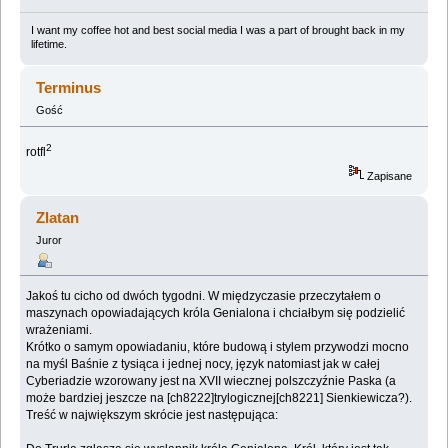
I want my coffee hot and best social media I was a part of brought back in my
lifetime.
Terminus
Gość
2
rotfl
Zapisane
Zlatan
Juror
Jakoś tu cicho od dwóch tygodni. W międzyczasie przeczytałem o
maszynach opowiadających króla Genialona i chciałbym się podzielić
wrażeniami.
Krótko o samym opowiadaniu, które budową i stylem przywodzi mocno
na myśl Baśnie z tysiąca i jednej nocy, język natomiast jak w całej
Cyberiadzie wzorowany jest na XVII wiecznej polszczyźnie Paska (a
może bardziej jeszcze na [ch8222]trylogicznej[ch8221] Sienkiewicza?).
Treść w największym skrócie jest następująca: