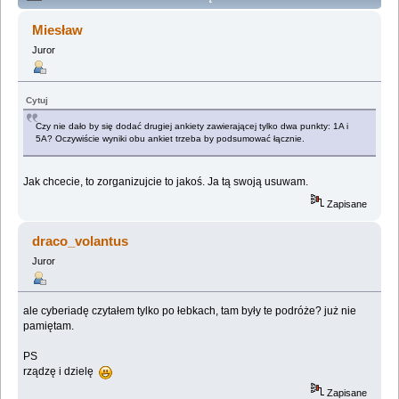
Lemologiczna [Cyberiada] (Przeczytany 852349 razy)
Miesław
Juror
Cytuj
Czy nie dało by się dodać drugiej ankiety zawierającej tylko dwa punkty: 1A i
5A? Oczywiście wyniki obu ankiet trzeba by podsumować łącznie.
Jak chcecie, to zorganizujcie to jakoś. Ja tą swoją usuwam.
Zapisane
draco_volantus
Juror
ale cyberiadę czytałem tylko po łebkach, tam były te podróże? już nie
pamiętam.
PS
rządzę i dzielę
Zapisane