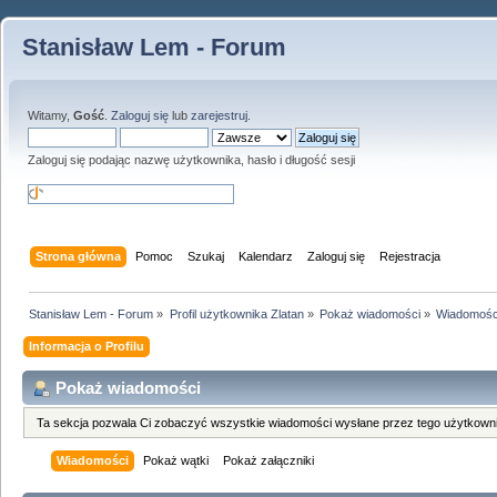
Stanisław Lem - Forum
Witamy,
Gość
.
Zaloguj się
lub
zarejestruj
.
Zaloguj się podając nazwę użytkownika, hasło i długość sesji
Strona główna
Pomoc
Szukaj
Kalendarz
Zaloguj się
Rejestracja
Stanisław Lem - Forum
»
Profil użytkownika Zlatan
»
Pokaż wiadomości
»
Wiadomośc
Informacja o Profilu
Pokaż wiadomości
Ta sekcja pozwala Ci zobaczyć wszystkie wiadomości wysłane przez tego użytkowni
Wiadomości
Pokaż wątki
Pokaż załączniki