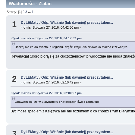
Wiadomości - Zlatan
Strony: [
1
]
2
3
...
11
1
DyLEMaty
/
Odp: Właśnie (lub dawniej) przeczytałem...
«
dnia:
Stycznia 27, 2016, 04:42:50 pm »
Cytat: maziek w Stycznia 27, 2016, 04:17:02 pm
Raczej nie co do miasta, a regionu, części kraju, dla człowieka mocno z zewnątrz.
Rewelacja! Skoro biorą się za cudzoziemców to widocznie nie mogą znaleźć 
2
DyLEMaty
/
Odp: Właśnie (lub dawniej) przeczytałem...
«
dnia:
Stycznia 27, 2016, 02:10:42 pm »
Cytat: maziek w Stycznia 27, 2016, 02:00:07 pm
Obawiam się, że w Białymstoku i Katowicach świec zabraknie.
Być może spadłem z Księżyca ale nie rozumiem o co chodzi z tym Białymst
3
DyLEMaty
/
Odp: Właśnie (lub dawniej) przeczytałem...