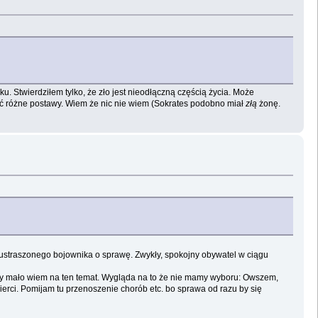
u. Stwierdziłem tylko, że zło jest nieodłączną częścią życia. Może
wać różne postawy. Wiem że nic nie wiem (Sokrates podobno miał
złą
żonę.
ieustraszonego bojownika o sprawę. Zwykły, spokojny obywatel w ciągu
tety mało wiem na ten temat. Wygląda na to że nie mamy wyboru: Owszem,
ierci. Pomijam tu przenoszenie chorób etc. bo sprawa od razu by się