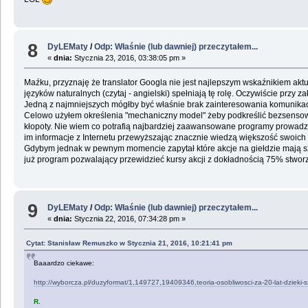
8
DyLEMaty
/
Odp: Właśnie (lub dawniej) przeczytałem...
«
dnia:
Stycznia 23, 2016, 03:38:05 pm »
Maźku, przyznaję że translator Googla nie jest najlepszym wskaźnikiem ak
języków naturalnych (czytaj - angielski) spełniają tę rolę. Oczywiście przy
Jedną z najmniejszych mógłby być właśnie brak zainteresowania komunikacj
Celowo użyłem określenia "mechaniczny model" żeby podkreślić bezsensown
kłopoty. Nie wiem co potrafią najbardziej zaawansowane programy prowadzą
im informacje z Internetu przewyższając znacznie wiedzą większość swoic
Gdybym jednak w pewnym momencie zapytał które akcje na giełdzie mają sz
już program pozwalający przewidzieć kursy akcji z dokładnością 75% stworzo
9
DyLEMaty
/
Odp: Właśnie (lub dawniej) przeczytałem...
«
dnia:
Stycznia 22, 2016, 07:34:28 pm »
Cytat: Stanisław Remuszko w Stycznia 21, 2016, 10:21:41 pm
Baaardzo ciekawe:
http://wyborcza.pl/duzyformat/1,149727,19409346,teoria-osobliwosci-za-20-lat-dzieki-szt
R.