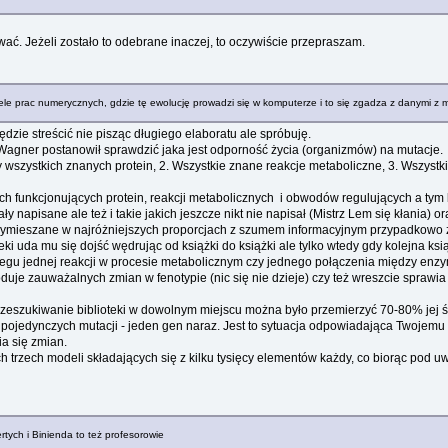
ać. Jeżeli zostało to odebrane inaczej, to oczywiście przepraszam.
ele prac numerycznych, gdzie tę ewolucję prowadzi się w komputerze i to się zgadza z danymi z 
zie streścić nie pisząc długiego elaboratu ale spróbuję.
" Wagner postanowił sprawdzić jaka jest odporność życia (organizmów) na mutacje.
 wszystkich znanych protein, 2. Wszystkie znane reakcje metaboliczne, 3. Wszys
h funkcjonujących protein, reakcji metabolicznych i obwodów regulujących a tym 
ły napisane ale też i takie jakich jeszcze nikt nie napisał (Mistrz Lem się kłania) 
ów wymieszane w najróżniejszych proporcjach z szumem informacyjnym przypadkowo z
ki uda mu się dojść wędrując od książki do książki ale tylko wtedy gdy kolejna ksią
biegu jednej reakcji w procesie metabolicznym czy jednego połączenia między en
duje zauważalnych zmian w fenotypie (nic się nie dzieje) czy też wreszcie spra
zeszukiwanie biblioteki w dowolnym miejscu można było przemierzyć 70-80% jej śre
ojedynczych mutacji - jeden gen naraz. Jest to sytuacja odpowiadająca Twojemu p
a się zmian.
h trzech modeli składających się z kilku tysięcy elementów każdy, co biorąc pod 
rtych i Binienda to też profesorowie