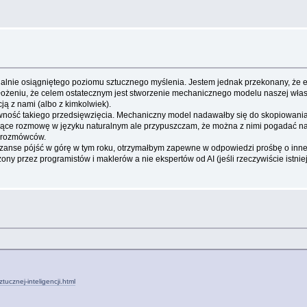
tualnie osiągniętego poziomu sztucznego myślenia. Jestem jednak przekonany, że
 założeniu, że celem ostatecznym jest stworzenie mechanicznego modelu naszej własn
ą z nami (albo z kimkolwiek).
ość takiego przedsięwzięcia. Mechaniczny model nadawałby się do skopiowania "
ce rozmowę w języku naturalnym ale przypuszczam, że można z nimi pogadać na pr
h rozmówców.
anse pójść w górę w tym roku, otrzymałbym zapewne w odpowiedzi prośbę o inne s
ny przez programistów i maklerów a nie ekspertów od AI (jeśli rzeczywiście istnie
ucznej-inteligencji.html