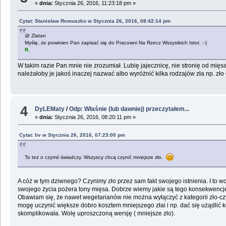
«
dnia:
Stycznia 26, 2016, 11:23:18 pm »
Cytat: Stanisław Remuszko w Stycznia 26, 2016, 08:42:14 pm
@ Zlatan
Myślę, że powinien Pan zapisać się do Pracowni Na Rzecz Wszystkich Istot. :-)
R.
W takim razie Pan mnie nie zrozumiał. Lubię jajecznicę, nie stronię od mięs
należałoby je jakoś inaczej nazwać albo wyróżnić kilka rodzajów zła np. z
4
DyLEMaty
/
Odp: Właśnie (lub dawniej) przeczytałem...
«
dnia:
Stycznia 26, 2016, 08:20:11 pm »
Cytat: liv w Stycznia 26, 2016, 07:23:00 pm
To też o czymś świadczy. Wszyscy chcą czynić mniejsze zło.
A cóż w tym dziwnego? Czynimy zło przez sam fakt swojego istnienia. I to 
swojego życia pożera tony mięsa. Dobrze wiemy jakie są tego konsekwencje -
Obawiam się, że nawet wegetarianów nie można wyłączyć z kategorii zło-cz
mogę uczynić większe dobro kosztem mniejszego złai i np. dać się użądlić k
skomplikowała. Wolę uproszczoną wersję ( mniejsze zło).