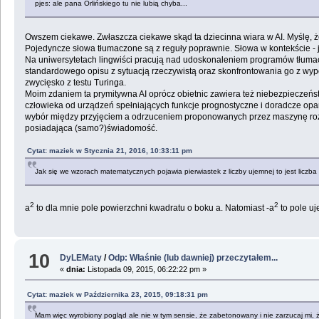
pjes: ale pana Orlińskiego tu nie lubią chyba...
Owszem ciekawe. Zwłaszcza ciekawe skąd ta dziecinna wiara w AI. Myślę, ż
Pojedyncze słowa tłumaczone są z reguły poprawnie. Słowa w kontekście - ju
Na uniwersytetach lingwiści pracują nad udoskonaleniem programów tłumac
standardowego opisu z sytuacją rzeczywistą oraz skonfrontowania go z wyp
zwycięsko z testu Turinga.
Moim zdaniem ta prymitywna AI oprócz obietnic zawiera też niebezpieczeństw
człowieka od urządzeń spełniających funkcje prognostyczne i doradcze opa
wybór między przyjęciem a odrzuceniem proponowanych przez maszynę rozwi
posiadająca (samo?)świadomość.
Cytat: maziek w Stycznia 21, 2016, 10:33:11 pm
Jak się we wzorach matematycznych pojawia pierwiastek z liczby ujemnej to jest liczba
2
2
a
to dla mnie pole powierzchni kwadratu o boku a. Natomiast -a
to pole uj
10
DyLEMaty
/
Odp: Właśnie (lub dawniej) przeczytałem...
«
dnia:
Listopada 09, 2015, 06:22:22 pm »
Cytat: maziek w Października 23, 2015, 09:18:31 pm
Mam więc wyrobiony pogląd ale nie w tym sensie, że zabetonowany i nie zarzucaj mi, ż