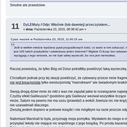
Smutne ale prawdziwe.
11
DyLEMaty
/
Odp: Właśnie (lub dawniej) przeczytałem...
«
dnia:
Października 23, 2015, 08:38:42 pm »
Cytat: maziek w Października 23, 2015, 11:00:10 am
Jeśli w wielkim mieście będziesz pytał przypadkowych ludzi, co warto w nim zobaczyć, t
jest 100 takich przybytków i odwiedzasz jeden dziennie? Wyjdzie Ci licząc bez wdawani
wyciągają z tego wniosek, ze nie było takiej wycieczki, bo ona jest niemożliwa.
Raczej powiedzą, że tylko Bóg od Dziur potrafiłby powtórzyć taką wycieczkę
Chciałbym jednak przy tej okazji powtórzyć, że cytowany przeze mnie fragm
nie jest kreacjonistą
tylko ewolucjonistą "mainstream" ale świadomym braków 
Swoją drogą dziwi mnie że nikt z was nie zapytał jakie to rozwiązanie najwi
Czyżby efekt Galileusza? (podobno gdy Galileusz wezwał wszystkie liczące się
może, Saturn na pewno nie ma uszu (prawda!) a wokół Jowisza nic nie krąży,
nie uzasadniali dlaczego.
Zresztą jestem dopiero w połowie książki i nie mógłbym na razie jeszcze od
Natomiast Marshall to była, przyznaję moja pomyłka. Wysłałem do niego e-ma
przysyłać teksty nie mające nic wspólnego z jego książką. Po prostu kazania