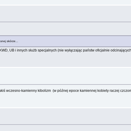
snej skórze...
WD, UB i innych służb specjalnych (nie wyłączając państw oficjalnie odcinających 
jakiś wczesno-kamienny kibolizm (w późnej epoce kamiennej kobiety raczej czczon