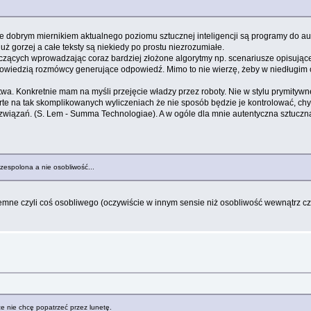
e dobrym miernikiem aktualnego poziomu sztucznej inteligencji są programy do aut
ż gorzej a całe teksty są niekiedy po prostu niezrozumiałe.
zących wprowadzając coraz bardziej złożone algorytmy np. scenariusze opisujące
owiedzią rozmówcy generujące odpowiedź. Mimo to nie wierzę, żeby w niedługim c
a. Konkretnie mam na myśli przejęcie władzy przez roboty. Nie w stylu prymitywnej
rte na tak skomplikowanych wyliczeniach że nie sposób będzie je kontrolować, ch
ązań. (S. Lem - Summa Technologiae). A w ogóle dla mnie autentyczna sztuczna in
 zespolona a nie osobliwość...
emne czyli coś osobliwego (oczywiście w innym sensie niż osobliwość wewnątrz c
e nie chcę popatrzeć przez lunetę.