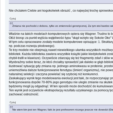
Nie chciałem Ciebie ani kogokolwiek obrazić , co najwyżej trochę sprowokow
Cytuj
Zmiana nie pochodzi z doboru, tylko ze zmienności genetycznej. Za tym stoi bardzo wi
Właśnie na takich modelach komputerowych opiera się Wagner. Trudno to będ
Otóż biorąc za punkt wyjścia wątpliwości typu "skąd wzięło się Sokole Oko
W tym celu opracowane zostały modele komputerowe opisujące: 1. Struktury
np. podczas rozwoju płodowego).
Te trzy modele nie obejmują nawet niewielkiego ułamka wszystkich możliwyc
bibliotek. Każda biblioteka zawiera wszystkie książki jakie kiedykolwiek zosta
chybił-trafił w klawisze). Oczywiście zdarzają się też fragmenty zdań i sł
Wyobraźmy sobie teraz, że ktoś chciałby sprawdzić jak daleko w głąb bibliote
ilustrować sytuację gdy zmiana np. jednego aminokwasu w proteinie, prze
uniemożliwia dalsze funkcjonowanie fenotypu (śmierć organizmu), nie powo
naturalnej selekcji i zaczyna powielać się szybciej niż konkurenci.
Zaskakujący wynik tego modelowania ewolucji jest taki, że rozpoczynając pr
funkcjonowania dopóki 70-80% jego genotypu nie uległo zmianie na skutek p
będziemy mogli ją odgadnąć. W ten sposób może dochodzić do kumulowani
Ten wynik jest oczywiście ekstrapolacją rezultatu uzyskanego za pomocą tyc
zachować ostrożność.
Cytuj
Nie wiem kim jest ten Wagner, fakt że jest profesorem niczego jeszcze nie dowodzi (Gie