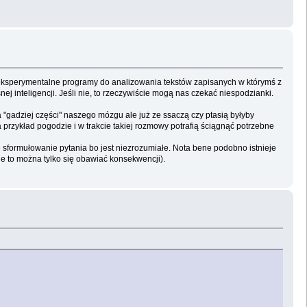
 eksperymentalne programy do analizowania tekstów zapisanych w którymś z
ej inteligencji. Jeśli nie, to rzeczywiście mogą nas czekać niespodzianki.
gadziej części" naszego mózgu ale już ze ssaczą czy ptasią byłyby
zykład pogodzie i w trakcie takiej rozmowy potrafią ściągnąć potrzebne
formułowanie pytania bo jest niezrozumiałe. Nota bene podobno istnieje
je to można tylko się obawiać konsekwencji).