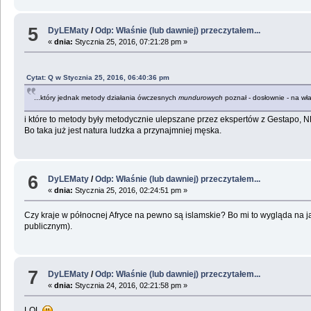
5
DyLEMaty
/
Odp: Właśnie (lub dawniej) przeczytałem...
«
dnia:
Stycznia 25, 2016, 07:21:28 pm »
Cytat: Q w Stycznia 25, 2016, 06:40:36 pm
...który jednak metody działania ówczesnych
mundurowych
poznał - dosłownie - na wła
i które to metody były metodycznie ulepszane przez ekspertów z Gestapo, NK
Bo taka już jest natura ludzka a przynajmniej męska.
6
DyLEMaty
/
Odp: Właśnie (lub dawniej) przeczytałem...
«
dnia:
Stycznia 25, 2016, 02:24:51 pm »
Czy kraje w północnej Afryce na pewno są islamskie? Bo mi to wygląda na 
publicznym).
7
DyLEMaty
/
Odp: Właśnie (lub dawniej) przeczytałem...
«
dnia:
Stycznia 24, 2016, 02:21:58 pm »
LOL