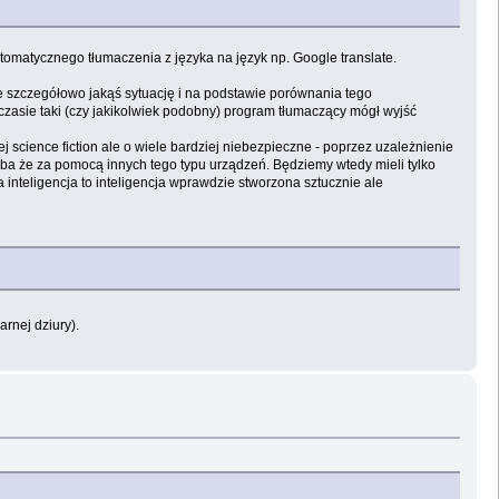
omatycznego tłumaczenia z języka na język np. Google translate.
 szczegółowo jakąś sytuację i na podstawie porównania tego
zasie taki (czy jakikolwiek podobny) program tłumaczący mógł wyjść
 science fiction ale o wiele bardziej niebezpieczne - poprzez uzależnienie
yba że za pomocą innych tego typu urządzeń. Będziemy wtedy mieli tylko
teligencja to inteligencja wprawdzie stworzona sztucznie ale
zarnej dziury).