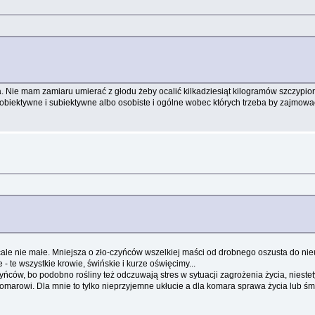
a. Nie mam zamiaru umierać z głodu żeby ocalić kilkadziesiąt kilogramów szczypiork
ło obiektywne i subiektywne albo osobiste i ogólne wobec których trzeba by zajmo
wcale nie małe. Mniejsza o zło-czyńców wszelkiej maści od drobnego oszusta do n
 te wszystkie krowie, świńskie i kurze oświęcimy...
yńców, bo podobno rośliny też odczuwają stres w sytuacji zagrożenia życia, nies
omarowi. Dla mnie to tylko nieprzyjemne ukłucie a dla komara sprawa życia lub śm