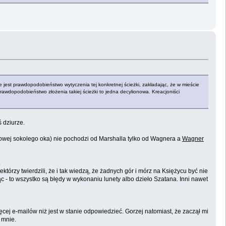
ie jest prawdopodobieństwo wytyczenia tej konkretnej ścieżki, zakładając, że w mieście
prawdopodobieństwo złożenia takiej ścieżki to jedna decylionowa. Kreacjoniści
 dziurze.
dowej sokolego oka) nie pochodzi od Marshalla tylko od Wagnera a
Wagner
.
którzy twierdzili, że i tak wiedzą, że żadnych gór i mórz na Księżycu być nie
c - to wszystko są błędy w wykonaniu lunety albo dzieło Szatana. Inni nawet
cej e-mailów niż jest w stanie odpowiedzieć. Gorzej natomiast, że zaczął mi
 mnie.