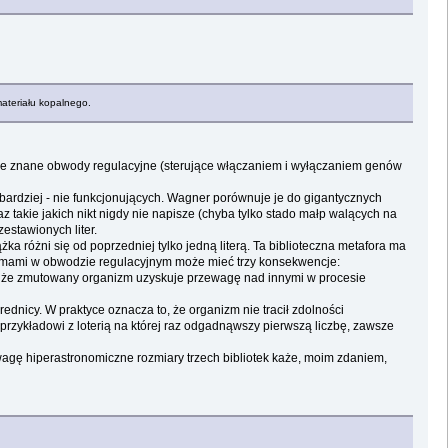
materiału kopalnego.
tkie znane obwody regulacyjne (sterujące włączaniem i wyłączaniem genów
bardziej - nie funkcjonujących. Wagner porównuje je do gigantycznych
oraz takie jakich nikt nigdy nie napisze (chyba tylko stado małp walących na
estawionych liter.
żka różni się od poprzedniej tylko jedną literą. Ta biblioteczna metafora ma
zymami w obwodzie regulacyjnym może mieć trzy konsekwencje:
wia że zmutowany organizm uzyskuje przewagę nad innymi w procesie
dnicy. W praktyce oznacza to, że organizm nie tracił zdolności
rzykładowi z loterią na której raz odgadnąwszy pierwszą liczbę, zawsze
uwagę hiperastronomiczne rozmiary trzech bibliotek każe, moim zdaniem,