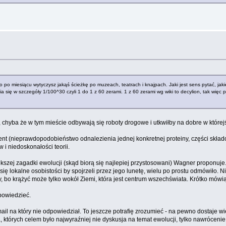
o po miesiącu wytyczysz jakąś ścieżkę po muzeach, teatrach i knajpach. Jaki jest sens pytać, jak
a się w szczegóły 1/100^30 czyli 1 do 1 z 60 zerami. 1 z 60 zerami wg wiki to decylion, tak więc 
, chyba że w tym mieście odbywają się roboty drogowe i utkwiłby na dobre w którejś
ent (nieprawdopodobieństwo odnalezienia jednej konkretnej proteiny, części skła
i niedoskonałości teorii.
ększej zagadki ewolucji (skąd biorą się najlepiej przystosowani) Wagner proponuje
 lokalne osobistości by spojrzeli przez jego lunetę, wielu po prostu odmówiło. Nie
 bo krążyć może tylko wokół Ziemi, która jest centrum wszechświata. Krótko mówią
powiedzieć.
il na który nie odpowiedział. To jeszcze potrafię zrozumieć - na pewno dostaje wię
, których celem było najwyraźniej nie dyskusja na temat ewolucji, tylko nawrócenie