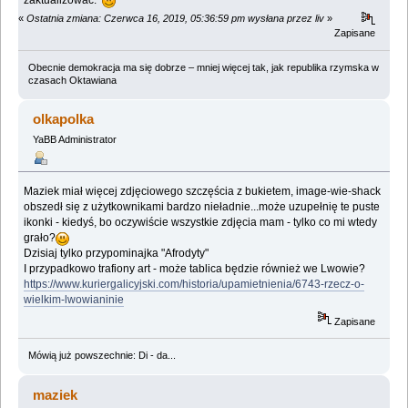
zaktualizować.
«
Ostatnia zmiana: Czerwca 16, 2019, 05:36:59 pm wysłana przez liv
»
Zapisane
Obecnie demokracja ma się dobrze – mniej więcej tak, jak republika rzymska w
czasach Oktawiana
olkapolka
YaBB Administrator
Maziek miał więcej zdjęciowego szczęścia z bukietem, image-wie-shack
obszedł się z użytkownikami bardzo nieładnie...może uzupełnię te puste
ikonki - kiedyś, bo oczywiście wszystkie zdjęcia mam - tylko co mi wtedy
grało?
Dzisiaj tylko przypominajka "Afrodyty"
I przypadkowo trafiony art - może tablica będzie również we Lwowie?
https://www.kuriergalicyjski.com/historia/upamietnienia/6743-rzecz-o-
wielkim-lwowianinie
Zapisane
Mówią już powszechnie: Di - da...
maziek