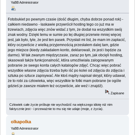
YaBB Administrator
Fotobukiet po pewnym czasie (dość długim, chyba dobrze ponad rok) -
całkiem niedawno - łaskawie przywrócił hosting tego co już ma w
trzewiach, zdjęcia więc znów widać z tym, że dodał na wszystkim swój
znak wodny. Dzięki temu w sumie po tej długiej przerwie mniej więcej
jest, jak było, tyle, że jest ten pasek. Przysłali mi list, że mam im zapłacić,
który oczywiście z wielką przyjemnością przesłałem dalej tam, gdzie
jego miejsce (kiedy zakładałem konto, deklarowali, że jest i będzie za
darmo). W tak zwanym międzyczasie, zaraz po tym, jak obcięli hosting,
skasowali także funkcjonalność, która umożliwiała zalogowanym
pobranie ze swego konta całych katalogów zdjęć. Chcąc więc pobrać
wszystkie własne zdjęcia trzeba było iść po kolei od zdjęcia do zdjęcia i
sztuka po sztuce zapisywać. Ale ktoś mądry napisał skrypt, który udawał,
że to robi za człowieka, więc wszystkie te fotki mam pobrane (w ogóle
gdzieś je zawsze miałem też oczywiście, ale weź i znajdź).
Zapisane
Człowiek całe życie próbuje nie wychodzić na większego idiotę niż nim
faktycznie jest - i przeważnie to mu się nie udaje (moje, z życia).
olkapolka
YaBB Administrator