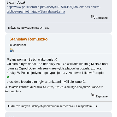
życia - dodał.
http://www.polskieradio.pl/5/3/Artykul/1504195,Krakow-odslonieto-
tablice-upamietniajaca-Stanislawa-Lema
Zapisane
Mówią już powszechnie: Di - da...
Stanisław Remuszko
In Memoriam
Piękny pomysł, treść i wykonanie :-)
Od siebie bym dodał - do depeszy PR - że w Krakowie imię Mistrza nosi
również Ogród Doświadczeń - niezwykła placówka popularyzująca
naukę. W Polsce jedyna tego typu i jedna z zaledwie kilku w Europie.
R.
pjes: dwa tygodnie minęły, a ranka ani myśli się zagoić...
«
Ostatnia zmiana: Września 14, 2015, 11:02:03 am wysłana przez Stanisław
Remuszko
»
Zapisane
Ludzi rozumnych i dobrych pozdrawiam serdecznie i z respektem : - )