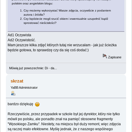
polskim oraz angielskim blogu:
Czy możemy wykorzystać Wasze zdjęcia, oczywiście z podaniem
autora i źródła?
Czy będziecie mogli rzucić okiem i ewentualnie uzupełnić bądź
sprostować nieścisłości?
Ad1 Oczywista
Ad2 Oczywistość.
Mam jeszcze kilka zdjęć których tutaj nie wrzucałam - jak już ścieżka
będzie gotowa, to sprawdzę czy da się coś dodać:)
Zapisane
Mówią już powszechnie: Di - da...
skrzat
YaBB Administrator
bardzo dziękuję
Rzeczywiście, przez przypadek w szkole był jej dyrektor, który nie tylko
mówił po polsku, ale ponadto znał na pamięć stosowne fragmenty
"Wysokiego Zamku". Niestety, na miejscu był duży remont, więc zdjęcia
są raczej mało efektowne. Myślę jednak, że z naszego wspólnego