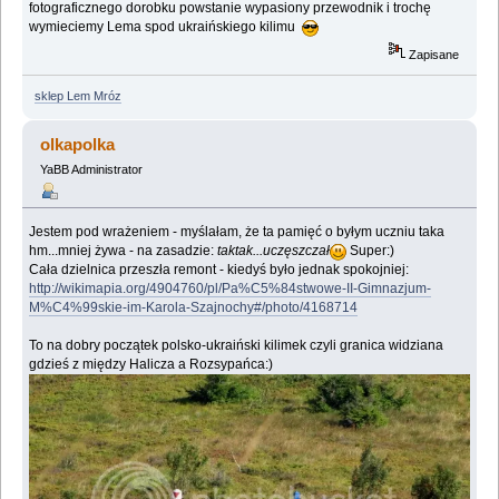
fotograficznego dorobku powstanie wypasiony przewodnik i trochę
wymieciemy Lema spod ukraińskiego kilimu
Zapisane
sklep Lem Mróz
olkapolka
YaBB Administrator
Jestem pod wrażeniem - myślałam, że ta pamięć o byłym uczniu taka
hm...mniej żywa - na zasadzie:
taktak...uczęszczał
Super:)
Cała dzielnica przeszła remont - kiedyś było jednak spokojniej:
http://wikimapia.org/4904760/pl/Pa%C5%84stwowe-II-Gimnazjum-
M%C4%99skie-im-Karola-Szajnochy#/photo/4168714
To na dobry początek polsko-ukraiński kilimek czyli granica widziana
gdzieś z między Halicza a Rozsypańca:)