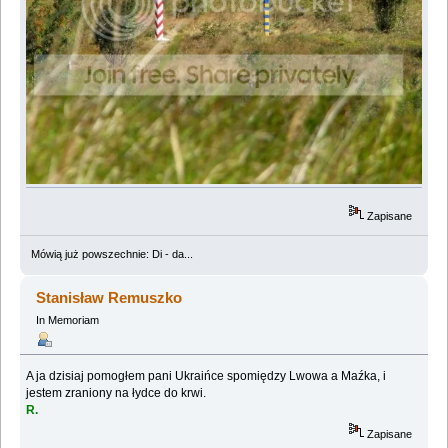
Zapisane
Mówią już powszechnie: Di - da...
Stanisław Remuszko
In Memoriam
A ja dzisiaj pomogłem pani Ukraińce spomiędzy Lwowa a Maźka, i
jestem zraniony na łydce do krwi.
R.
Zapisane