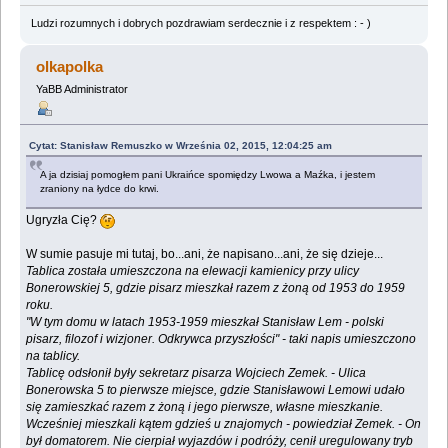
Ludzi rozumnych i dobrych pozdrawiam serdecznie i z respektem : - )
olkapolka
YaBB Administrator
Cytat: Stanisław Remuszko w Września 02, 2015, 12:04:25 am
A ja dzisiaj pomogłem pani Ukraińce spomiędzy Lwowa a Maźka, i jestem
zraniony na łydce do krwi.
Ugryzła Cię?
W sumie pasuje mi tutaj, bo...ani, że napisano...ani, że się dzieje...
Tablica została umieszczona na elewacji kamienicy przy ulicy
Bonerowskiej 5, gdzie pisarz mieszkał razem z żoną od 1953 do 1959
roku.
"W tym domu w latach 1953-1959 mieszkał Stanisław Lem - polski
pisarz, filozof i wizjoner. Odkrywca przyszłości" - taki napis umieszczono
na tablicy.
Tablicę odsłonił były sekretarz pisarza Wojciech Zemek. - Ulica
Bonerowska 5 to pierwsze miejsce, gdzie Stanisławowi Lemowi udało
się zamieszkać razem z żoną i jego pierwsze, własne mieszkanie.
Wcześniej mieszkali kątem gdzieś u znajomych - powiedział Zemek. - On
był domatorem. Nie cierpiał wyjazdów i podróży, cenił uregulowany tryb