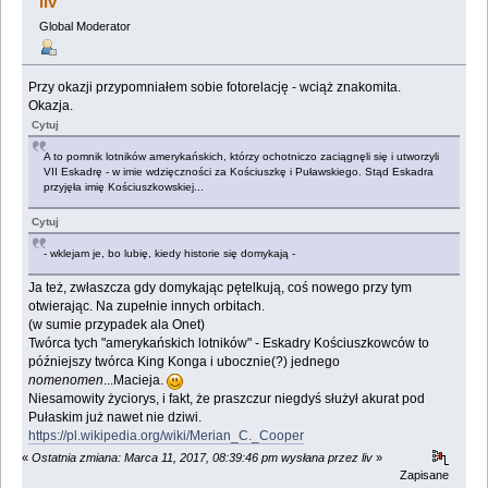
liv
Global Moderator
Przy okazji przypomniałem sobie fotorelację - wciąż znakomita.
Okazja.
Cytuj
A to pomnik lotników amerykańskich, którzy ochotniczo zaciągnęli się i utworzyli
VII Eskadrę - w imie wdzięczności za Kościuszkę i Puławskiego. Stąd Eskadra
przyjęła imię Kościuszkowskiej...
Cytuj
- wklejam je, bo lubię, kiedy historie się domykają -
Ja też, zwłaszcza gdy domykając pętelkują, coś nowego przy tym
otwierając. Na zupełnie innych orbitach.
(w sumie przypadek ala Onet)
Twórca tych "amerykańskich lotników" - Eskadry Kościuszkowców to
późniejszy twórca King Konga i ubocznie(?) jednego
nomenomen
...Macieja.
Niesamowity życiorys, i fakt, że praszczur niegdyś służył akurat pod
Pułaskim już nawet nie dziwi.
https://pl.wikipedia.org/wiki/Merian_C._Cooper
«
Ostatnia zmiana: Marca 11, 2017, 08:39:46 pm wysłana przez liv
»
Zapisane