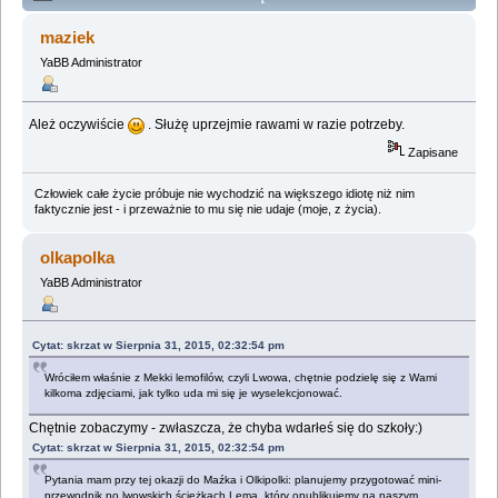
(Przeczytany 195341 razy)
maziek
YaBB Administrator
Ależ oczywiście
. Służę uprzejmie rawami w razie potrzeby.
Zapisane
Człowiek całe życie próbuje nie wychodzić na większego idiotę niż nim
faktycznie jest - i przeważnie to mu się nie udaje (moje, z życia).
olkapolka
YaBB Administrator
Cytat: skrzat w Sierpnia 31, 2015, 02:32:54 pm
Wróciłem właśnie z Mekki lemofilów, czyli Lwowa, chętnie podzielę się z Wami
kilkoma zdjęciami, jak tylko uda mi się je wyselekcjonować.
Chętnie zobaczymy - zwłaszcza, że chyba wdarłeś się do szkoły:)
Cytat: skrzat w Sierpnia 31, 2015, 02:32:54 pm
Pytania mam przy tej okazji do Maźka i Olkipolki: planujemy przygotować mini-
przewodnik po lwowskich ścieżkach Lema, który opublikujemy na naszym