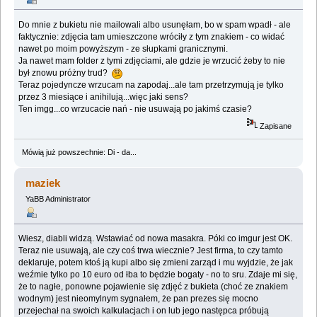
Do mnie z bukietu nie mailowali albo usunęłam, bo w spam wpadł - ale
faktycznie: zdjęcia tam umieszczone wróciły z tym znakiem - co widać
nawet po moim powyższym - ze słupkami granicznymi.
Ja nawet mam folder z tymi zdjęciami, ale gdzie je wrzucić żeby to nie
był znowu próżny trud?
Teraz pojedyncze wrzucam na zapodaj...ale tam przetrzymują je tylko
przez 3 miesiące i anihilują...więc jaki sens?
Ten imgg...co wrzucacie nań - nie usuwają po jakimś czasie?
Zapisane
Mówią już powszechnie: Di - da...
maziek
YaBB Administrator
Wiesz, diabli widzą. Wstawiać od nowa masakra. Póki co imgur jest OK.
Teraz nie usuwają, ale czy coś trwa wiecznie? Jest firma, to czy tamto
deklaruje, potem ktoś ją kupi albo się zmieni zarząd i mu wyjdzie, że jak
weźmie tylko po 10 euro od łba to będzie bogaty - no to sru. Zdaje mi się,
że to nagłe, ponowne pojawienie się zdjęć z bukieta (choć ze znakiem
wodnym) jest nieomylnym sygnałem, że pan prezes się mocno
przejechał na swoich kalkulacjach i on lub jego następca próbują