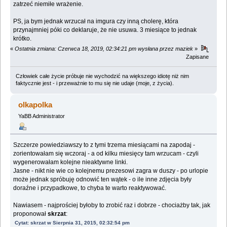
zatrzeć niemiłe wrażenie.
PS, ja bym jednak wrzucał na imgura czy inną cholerę, która
przynajmniej póki co deklaruje, że nie usuwa. 3 miesiące to jednak
krótko.
«
Ostatnia zmiana: Czerwca 18, 2019, 02:34:21 pm wysłana przez maziek
»
Zapisane
Człowiek całe życie próbuje nie wychodzić na większego idiotę niż nim
faktycznie jest - i przeważnie to mu się nie udaje (moje, z życia).
olkapolka
YaBB Administrator
Szczerze powiedziawszy to z tymi trzema miesiącami na zapodaj -
zorientowałam się wczoraj - a od kilku miesięcy tam wrzucam - czyli
wygenerowałam kolejne nieaktywne linki.
Jasne - nikt nie wie co kolejnemu prezesowi zagra w duszy - po urlopie
może jednak spróbuję odnowić ten wątek - o ile inne zdjęcia były
doraźne i przypadkowe, to chyba te warto reaktywować.
Nawiasem - najprościej byłoby to zrobić raz i dobrze - chociażby tak, jak
proponował
skrzat
:
Cytat: skrzat w Sierpnia 31, 2015, 02:32:54 pm