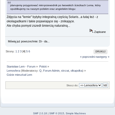
planujemy przygotować mini-przewodnik po lwowskich ścieżkach Lema, który
opublikujemy na naszym polskim oraz angielskim blogu:
Zdjęcia na "lemie" byłyby integralną częścią Solaris...a tutaj też - z
okołagadkami i takie pojawiające się - znikające.
Ale chyba pomysł zszedł śmiercią naturalną...
Zapisane
Mówią już powszechnie: Di - da...
Strony:
1
2
3
[
4
]
5
6
DRUKUJ
« poprzedni
następny »
Stanisław Lem - Forum
»
Polski
»
Lemosfera
(Moderatorzy:
Q
,
Forum Admin
,
skrzat
,
olkapolka
) »
Gdzie mieszkał Lem
Skocz do:
SMF 2.0.18
|
SMF © 2015
,
Simple Machines