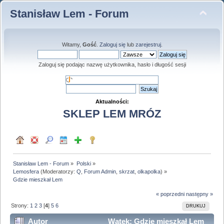
Stanisław Lem - Forum
Witamy,
Gość
.
Zaloguj się
lub
zarejestruj
.
Zaloguj się podając nazwę użytkownika, hasło i długość sesji
Aktualności:
SKLEP LEM MRÓZ
Stanisław Lem - Forum
»
Polski
»
Lemosfera
(Moderatorzy:
Q
,
Forum Admin
,
skrzat
,
olkapolka
) »
Gdzie mieszkał Lem
« poprzedni
następny »
Strony:
1
2
3
[
4
]
5
6
DRUKUJ
Autor
Wątek: Gdzie mieszkał Lem