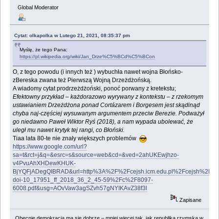
Global Moderator
Cytat: olkapolka w Lutego 21, 2021, 08:35:37 pm
Myślę, że tego Pana:
https://pl.wikipedia.org/wiki/Jan_Drze%C5%BCd%C5%BCon
O, z tego powodu (i innych też ) wybuchła nawet wojna Błońsko-
zBereska zwana też Pierwszą Wojną Drzeżdżońską.
A wiadomy cytat prodrzeżdżoński, ponoć porwany z kretekstu;
Efektowny przykład – każdorazowo wyrywany z kontekstu – z rzekomym
ustawianiem Drzeżdżona ponad Cortázarem i Borgesem jest skądinąd
chyba naj-częściej wysuwanym argumentem przeciw Berezie. Podważył
go niedawno Paweł Wiktor Ryś (2018), a nam wypada ubolewać, że
uległ mu nawet krytyk tej rangi, co Błoński.
Tiaa lata 80-te nie znały większych problemów
https://www.google.com/url?
sa=t&rct=j&q=&esrc=s&source=web&cd=&ved=2ahUKEwjhzo-
v4PvuAhXHDewKHUK-
BjYQFjADegQIBRAD&url=http%3A%2F%2Fcejsh.icm.edu.pl%2Fcejsh%2Fele
doi-10_17951_ff_2018_36_2_45-59%2Fc%2F8097-
6008.pdf&usg=AOvVaw3agSZvh57gNYIKAvZ38f3l
Zapisane
Obecnie demokracja ma się dobrze – mniej więcej tak, jak republika rzymska w