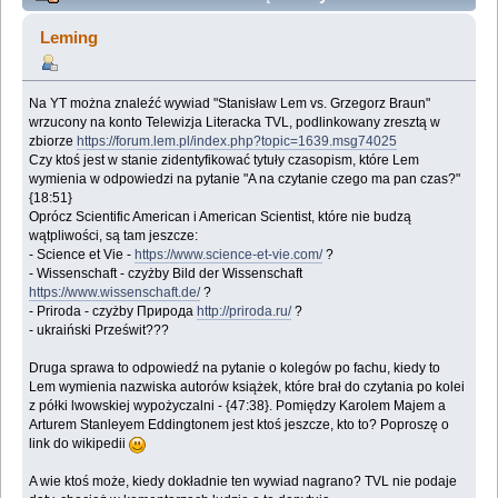
Telewizyjnych Wiadomości Literackich w TVL -
Leming
niejasności (Przeczytany 33547 razy)
Na YT można znaleźć wywiad "Stanisław Lem vs. Grzegorz Braun"
wrzucony na konto Telewizja Literacka TVL, podlinkowany zresztą w
zbiorze
https://forum.lem.pl/index.php?topic=1639.msg74025
Czy ktoś jest w stanie zidentyfikować tytuły czasopism, które Lem
wymienia w odpowiedzi na pytanie "A na czytanie czego ma pan czas?"
{18:51}
Oprócz Scientific American i American Scientist, które nie budzą
wątpliwości, są tam jeszcze:
- Science et Vie -
https://www.science-et-vie.com/
?
- Wissenschaft - czyżby Bild der Wissenschaft
https://www.wissenschaft.de/
?
- Priroda - czyżby Природа
http://priroda.ru/
?
- ukraiński Prześwit???
Druga sprawa to odpowiedź na pytanie o kolegów po fachu, kiedy to
Lem wymienia nazwiska autorów książek, które brał do czytania po kolei
z półki lwowskiej wypożyczalni - {47:38}. Pomiędzy Karolem Majem a
Arturem Stanleyem Eddingtonem jest ktoś jeszcze, kto to? Poproszę o
link do wikipedii
A wie ktoś może, kiedy dokładnie ten wywiad nagrano? TVL nie podaje