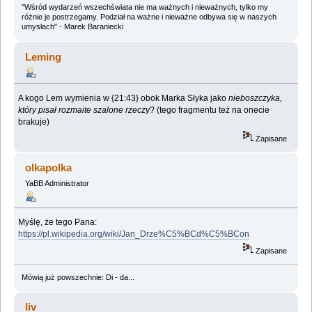
"Wśród wydarzeń wszechświata nie ma ważnych i nieważnych, tylko my
różnie je postrzegamy. Podział na ważne i nieważne odbywa się w naszych
umysłach" - Marek Baraniecki
Leming
A kogo Lem wymienia w {21:43} obok Marka Słyka jako
nieboszczyka,
który pisał rozmaite szalone rzeczy
? (tego fragmentu też na onecie
brakuje)
Zapisane
olkapolka
YaBB Administrator
Myślę, że tego Pana:
https://pl.wikipedia.org/wiki/Jan_Drze%C5%BCd%C5%BCon
Zapisane
Mówią już powszechnie: Di - da...
liv