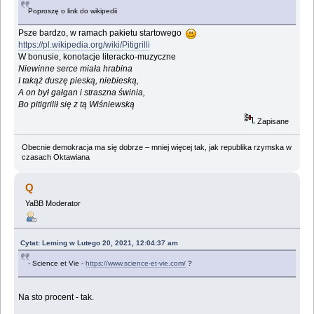
Poproszę o link do wikipedii
Psze bardzo, w ramach pakietu startowego
https://pl.wikipedia.org/wiki/Pitigrilli
W bonusie, konotacje literacko-muzyczne
Niewinne serce miała hrabina
I takąż duszę pieską, niebieską,
A on był gałgan i straszna świnia,
Bo pitigrilił się z tą Wiśniewską
Zapisane
Obecnie demokracja ma się dobrze – mniej więcej tak, jak republika rzymska w
czasach Oktawiana
Q
YaBB Moderator
Cytat: Leming w Lutego 20, 2021, 12:04:37 am
- Science et Vie -
https://www.science-et-vie.com/
?
Na sto procent - tak.