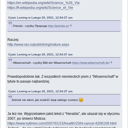
https://en.wikipedia.org/wiki/Science_%26_Vie
https://fr.wikipedia.org/wiki/Science_et_Vie
Cytat: Leming w Lutego 20, 2021, 12:04:37 am
- Priroda - czyżby Природа
http://priroda.ru/
?
Raczej:
http://www.ras.ru/publishing/nature.aspx
Cytat: Leming w Lutego 20, 2021, 12:04:37 am
- Wissenschaft - czyżby Bild der Wissenschaft
https://www.wissenschaft.de/
?
Prawdopodobnie tak. Z wszystkich niemieckich pism z
"Wissenschaft"
w
tytule to pasuje najbardziej.
Cytat: Leming w Lutego 20, 2021, 12:04:37 am
Jednak nie wiem, jak znaleźć datę takiego numeru
Ja też nie. Wygrzebałem jakiś tekst z "Heralda", ale ukazał się w styczniu
2007, po śmierci Mistrza:
https://www.nytimes.com/2007/01/15/health/15iht-cancer.4206109.html