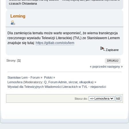
czasach Oktawiana
Leming
Dla zamknięcia tematu może warto wspomnieć, że wierna transkrypcja
rzeczonego wywiadu Telewizji Literackiej (TVL) ze Stanisławem Lemem
znajduje się tutaj:
https://gitlab.com/olo/lem
Zapisane
Strony: [
1
]
DRUKUJ
« poprzedni
następny »
Stanisław Lem - Forum
»
Polski
»
Lemosfera
(Moderatorzy:
Q
,
Forum Admin
,
skrzat
,
olkapolka
) »
Wywiad dla Telewizyjnych Wiadomości Literackich w TVL - niejasności
Skocz do: