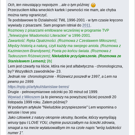
Och, ten nieustający nepotyzm ...ale o tym później
Przerzuciłem kilka wneckich kartek i pewności nie mam, ale chyba
można ramy ograniczyć.
Te podstawowe to Działalność TWL 1996-2001 - w tym czasie kręcono
wywiady z pisarzami. Sam program istniał do
2011
.
Rozmowy z pisarzami emitowane wcześniej w programie TVP
„Telewizyjne Wiadomości Literackie” w 1996-2001.
Zawartość: Ręka Opatrzności. (Rozmowa z Czesławem Miłoszem);
Między historią a naturą, czyli każdy ma swojego anioła. (Rozmowa z
Kazimierzem Brandysem); Poeta po końcu świata. (Rozmowa z
Tadeuszem Różewiczem);
Nieludzkie przyśpieszenie. (Rozmowa ze
Stanisławem Lemem);
[/b]
Lem jest czwarty na liście, która nie jest alfabetyczna - chronologiczna,
by? Wszystkich zawodników- 23.
Jednak nie chronologicznie - Różewicz poszedł w 1997, a Lem na
pewno po 1999.
https://nplp.pl/artykul/stanislaw-beres/
Drugie - pełnowymiarowe odcinki po 30 minut od 1999.
Wywiad z Miłoszem
(a to pierwszy na powyższej liście) poszedł 20
listopada 1999 roku. Zatem później?
W podanym artykule "Nieludzkie przyspieszenie" Lem wspomina o
wirusie i love you
Jako człowiek z natury okropnie okrutny, facetów, którzy wymyślają
wirusy typu I LOVE YOU, chętnie puszczałbym na ścieżki zdrowia,
smagał a na mecie wytatuowałbym im na czole napis "wróg ludzkości
numer 1".