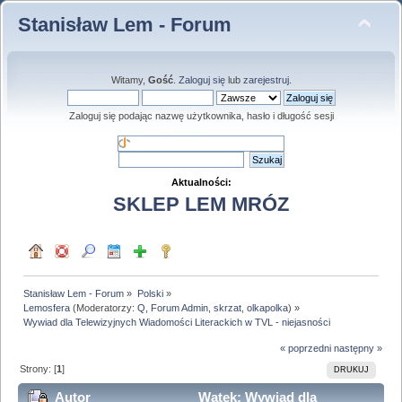
Stanisław Lem - Forum
Witamy,
Gość
.
Zaloguj się
lub
zarejestruj
.
Zaloguj się podając nazwę użytkownika, hasło i długość sesji
Aktualności:
SKLEP LEM MRÓZ
Stanisław Lem - Forum
»
Polski
»
Lemosfera
(Moderatorzy:
Q
,
Forum Admin
,
skrzat
,
olkapolka
) »
Wywiad dla Telewizyjnych Wiadomości Literackich w TVL - niejasności
« poprzedni
następny »
Strony: [
1
]
DRUKUJ
Autor
Wątek: Wywiad dla