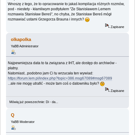
Wnoszę z tego, że to opracowanie to jakaś kompilacja różnych rozmów,
pod - niestety - kłamliwym podtytułem "Ze Stanisławem Lemem
rozmawia Stanisław Bereś", no chyba, że Stanisław Bereś mógł
rozmawiać ustami Grzegorza Brauna i innych?
Zapisane
olkapolka
YaBB Administrator
Najpewniejsza data to ta związana z IHT, ale dostęp do archiwów -
płatny.
Natomiast...podobno jam Ci tu wrzucała ten wywiad:
https://forum.lem.pl/index.php?topic=386.msg67089#msg67089
...ale nie mogę utrafić - może tam coś o datowniku było?
Zapisane
Mówią już powszechnie: Di - da...
Q
YaBB Moderator