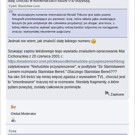
daty, chociaż w komentarzach ludzie o to dopytują.
Cytat: Stanisław Lem
We wczorajszym numerze International Herald Tribune jest takie pasmo
fotografii przedstawiające po pierwsze: kurę, która składa jajka zawierające
lizozym (to jest antybiotyk dla człowieka przydatny); po drugie: jest koza, z
której mleka można wyłowić specjalny rodzaj bardzo odpornej na naciąganie,
znaczy: wytrzymałej niezmiernie pajęczyny
Jednak nie wiem, jak znaleźć datę takiego numeru
Szukając zapisu tekstowego tego wywiadu znalazłem opracowanie Mai
Cichorackiej z 20 czerwca 2001 r.:
https://wiadomosci.onet.pl/ciekawostki/nieludzkie-przyspieszenie/hbssg
zatytułowane "Nieludzkie przyspieszenie", w podtytule "Ze Stanisławem
Lemem rozmawia Stanisław Bereś." Dlaczego Stanisław Bereś???
Na oko 3/4 treści się mniej więcej zgadza z wywiadem TVL, chociaż jest
to "zmontowane" inaczej niż w rozmowie. Niestety fragmenty, o które
pytam powyżej, zostały całkowicie pominięte.
Zapisane
liv
Global Moderator
Cytuj