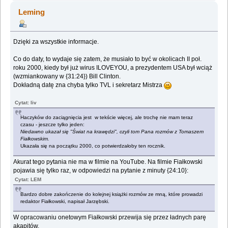
Leming
Dzięki za wszystkie informacje.
Co do daty, to wydaje się zatem, że musiało to być w okolicach II poł.
roku 2000, kiedy był już wirus ILOVEYOU, a prezydentem USA był wciąż
(wzmiankowany w {31:24}) Bill Clinton.
Dokładną datę zna chyba tylko TVL i sekretarz Mistrza
Cytat: liv
Haczyków do zaciągnięcia jest w tekście więcej, ale trochę nie mam teraz
czasu - jeszcze tylko jeden:
Niedawno ukazał się "Świat na krawędzi", czyli tom Pana rozmów z Tomaszem
Fiałkowskim.
Ukazała się na początku 2000, co potwierdzałoby ten rocznik.
Akurat tego pytania nie ma w filmie na YouTube. Na filmie Fiałkowski
pojawia się tylko raz, w odpowiedzi na pytanie z minuty {24:10}:
Cytat: LEM
Bardzo dobre zakończenie do kolejnej książki rozmów ze mną, które prowadzi
redaktor Fiałkowski, napisał Jarzębski.
W opracowaniu onetowym Fiałkowski przewija się przez ładnych parę
akapitów.