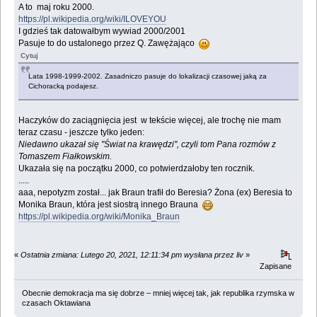
A to maj roku 2000.
https://pl.wikipedia.org/wiki/ILOVEYOU
I gdzieś tak datowałbym wywiad 2000/2001
Pasuje to do ustalonego przez Q. Zawężająco
Cytuj
Lata 1998-1999-2002. Zasadniczo pasuje do lokalizacji czasowej jaką za
Cichoracką podajesz.
Haczyków do zaciągnięcia jest w tekście więcej, ale trochę nie mam
teraz czasu - jeszcze tylko jeden:
Niedawno ukazał się "Świat na krawędzi", czyli tom Pana rozmów z
Tomaszem Fiałkowskim.
Ukazała się na początku 2000, co potwierdzałoby ten rocznik.
.....
aaa, nepotyzm został... jak Braun trafił do Beresia? Żona (ex) Beresia to
Monika Braun, która jest siostrą innego Brauna
https://pl.wikipedia.org/wiki/Monika_Braun
«
Ostatnia zmiana: Lutego 20, 2021, 12:11:34 pm wysłana przez liv
»
Zapisane
Obecnie demokracja ma się dobrze – mniej więcej tak, jak republika rzymska w
czasach Oktawiana