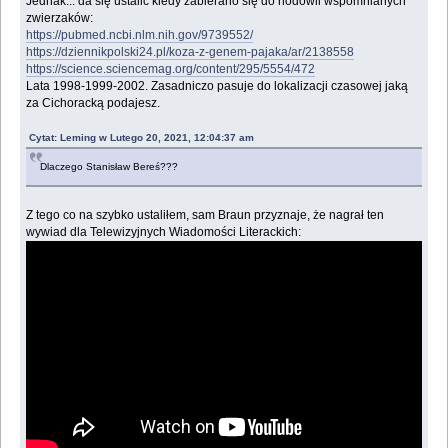
Jednak... da się ustalić kiedy zabierano się do hodowli wspomnianych
zwierzaków:
https://pubmed.ncbi.nlm.nih.gov/9739552/
https://dziennikpolski24.pl/koza-z-genem-pajaka/ar/2138558
https://science.sciencemag.org/content/295/5554/472
Lata 1998-1999-2002. Zasadniczo pasuje do lokalizacji czasowej jaką
za Cichoracką podajesz.
Cytat: Leming w Lutego 20, 2021, 12:04:37 am
Dlaczego Stanisław Bereś???
Z tego co na szybko ustaliłem, sam Braun przyznaje, że nagrał ten
wywiad dla Telewizyjnych Wiadomości Literackich: