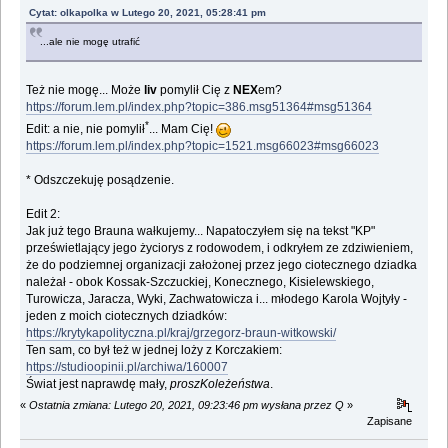
Cytat: olkapolka w Lutego 20, 2021, 05:28:41 pm
...ale nie mogę utrafić
Też nie mogę... Może
liv
pomylił Cię z
NEX
em?
https://forum.lem.pl/index.php?topic=386.msg51364#msg51364
*
Edit: a nie, nie pomylił
... Mam Cię!
https://forum.lem.pl/index.php?topic=1521.msg66023#msg66023
* Odszczekuję posądzenie.
Edit 2:
Jak już tego Brauna wałkujemy... Napatoczyłem się na tekst "KP"
prześwietlający jego życiorys z rodowodem, i odkryłem ze zdziwieniem,
że do podziemnej organizacji założonej przez jego ciotecznego dziadka
należał - obok Kossak-Szczuckiej, Konecznego, Kisielewskiego,
Turowicza, Jaracza, Wyki, Zachwatowicza i... młodego Karola Wojtyły -
jeden z moich ciotecznych dziadków:
https://krytykapolityczna.pl/kraj/grzegorz-braun-witkowski/
Ten sam, co był też w jednej loży z Korczakiem:
https://studioopinii.pl/archiwa/160007
Świat jest naprawdę mały,
proszKoleżeństwa
.
«
Ostatnia zmiana: Lutego 20, 2021, 09:23:46 pm wysłana przez Q
»
Zapisane