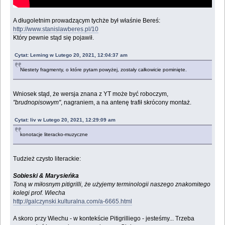
A długoletnim prowadzącym tychże był właśnie Bereś:
http://www.stanislawberes.pl/10
Który pewnie stąd się pojawił.
Cytat: Leming w Lutego 20, 2021, 12:04:37 am
Niestety fragmenty, o które pytam powyżej, zostały całkowicie pominięte.
Wniosek stąd, że wersja znana z YT może być roboczym,
"brudnopisowym"
, nagraniem, a na antenę trafił skrócony montaż.
Cytat: liv w Lutego 20, 2021, 12:29:09 am
konotacje literacko-muzyczne
Tudzież czysto literackie:
Sobieski & Marysieńka
Toną w miłosnym pitigrilli, że użyjemy terminologii naszego znakomitego
kolegi prof. Wiecha
http://galczynski.kulturalna.com/a-6665.html
A skoro przy Wiechu - w kontekście Pitigrilliego - jesteśmy... Trzeba