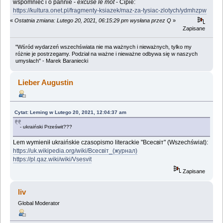
wspomnieć i o pannie -
excuse le mot
- Cipie:
https://kultura.onet.pl/fragmenty-ksiazek/maz-za-tysiac-zlotych/ydmhzpw
«
Ostatnia zmiana: Lutego 20, 2021, 06:15:29 pm wysłana przez Q
»
Zapisane
"Wśród wydarzeń wszechświata nie ma ważnych i nieważnych, tylko my
różnie je postrzegamy. Podział na ważne i nieważne odbywa się w naszych
umysłach" - Marek Baraniecki
Lieber Augustin
Cytat: Leming w Lutego 20, 2021, 12:04:37 am
- ukraiński Prześwit???
Lem wymienił ukraińskie czasopismo literackie "Всесвіт" (Wszechświat):
https://uk.wikipedia.org/wiki/Всесвіт_(журнал)
https://pl.qaz.wiki/wiki/Vsesvit
Zapisane
liv
Global Moderator