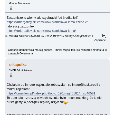
Global Moderator
Zasadniczo to wiemy, ale są obrazki (od środka też)
https://kuriergalicyjski.com/lwow-stanislawa-lema-czesc-2/
i dorzucę zaczontek
https://kuriergalicyjski.com/lwow-stanislawa-lema/
«
Ostatnia zmiana: Stycznia 20, 2022, 01:07:56 am wysłana przez liv
»
Zapisane
Obecnie demokracja ma się dobrze – mniej więcej tak, jak republika rzymska w
czasach Oktawiana
olkapolka
YaBB Administrator
Chciałam do innego wątku, ale zobaczyłam co ImageShack zrobił z
moimi zdjęciami:
https://forum.lem.pl/index.php?topic=620.msg46581#msg46581
To dam tutaj - zresztą o lwach też tutaj było - mam nadzieję, że to nie
puste gesty a
początek pięknej przyjaźni