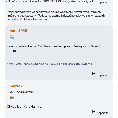
«
Ostatnia zmiana: Lipca 15, 2019, 11:14:24 am wysłana przez Q
»
Zapisane
"Wśród wydarzeń wszechświata nie ma ważnych i nieważnych, tylko my
różnie je postrzegamy. Podział na ważne i nieważne odbywa się w naszych
umysłach" - Marek Baraniecki
mole1989
Lwów śladami Lema. Od Brajerowskiej, przez Ruską aż po Wysoki
Zamek.
https://www.lwowskibaciar.pl/lwow-sladami-stanislawa-lema
Zapisane
maziek
YaBB Administrator
Chyba jednak reklama...
Zapisane