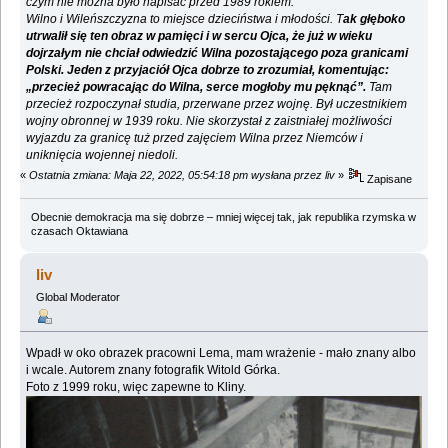
czym nie można było napisać przed 1989 rokiem.
Wilno i Wileńszczyzna to miejsce dzieciństwa i młodości. T
ak głęboko
utrwalił się ten obraz w pamięci i w sercu Ojca, że już w wieku
dojrzałym nie chciał odwiedzić Wilna pozostającego poza granicami
Polski. Jeden z przyjaciół Ojca dobrze to zrozumiał, komentując:
„przecież powracając do Wilna, serce mogłoby mu pęknąć”.
Tam
przecież rozpoczynał studia, przerwane przez wojnę. Był uczestnikiem
wojny obronnej w 1939 roku. Nie skorzystał z zaistniałej możliwości
wyjazdu za granicę tuż przed zajęciem Wilna przez Niemców i
uniknięcia wojennej niedoli.
«
Ostatnia zmiana: Maja 22, 2022, 05:54:18 pm wysłana przez liv
»
Zapisane
Obecnie demokracja ma się dobrze – mniej więcej tak, jak republika rzymska w
czasach Oktawiana
liv
Global Moderator
Wpadł w oko obrazek pracowni Lema, mam wrażenie - mało znany albo
i wcale. Autorem znany fotografik Witold Górka.
Foto z 1999 roku, więc zapewne to Kliny.