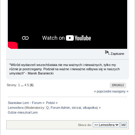
Zapisane
"Wśród wydarzeń wszechświata nie ma ważnych i nieważnych, tylko my
różnie je postrzegamy. Podział na ważne i nieważne odbywa się w naszych
umysłach" - Marek Baraniecki
Strony:
1
...
4
5
[
6
]
DRUKUJ
« poprzedni
następny »
Stanisław Lem - Forum
»
Polski
»
Lemosfera
(Moderatorzy:
Q
,
Forum Admin
,
skrzat
,
olkapolka
) »
Gdzie mieszkał Lem
Skocz do: