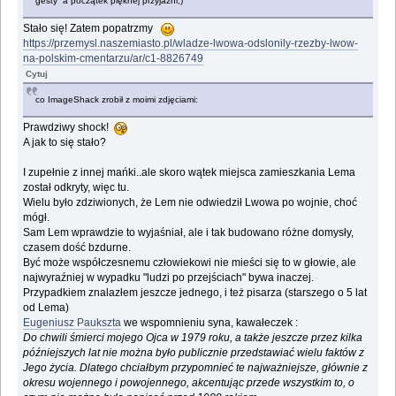
gesty a początek pięknej przyjaźni;)
Stało się! Zatem popatrzmy
https://przemysl.naszemiasto.pl/wladze-lwowa-odslonily-rzezby-lwow-
na-polskim-cmentarzu/ar/c1-8826749
Cytuj
co ImageShack zrobił z moimi zdjęciami:
Prawdziwy shock!
A jak to się stało?
I zupełnie z innej mańki..ale skoro wątek miejsca zamieszkania Lema
został odkryty, więc tu.
Wielu było zdziwionych, że Lem nie odwiedził Lwowa po wojnie, choć
mógł.
Sam Lem wprawdzie to wyjaśniał, ale i tak budowano różne domysły,
czasem dość bzdurne.
Być może współczesnemu człowiekowi nie mieści się to w głowie, ale
najwyraźniej w wypadku "ludzi po przejściach" bywa inaczej.
Przypadkiem znalazłem jeszcze jednego, i też pisarza (starszego o 5 lat
od Lema)
Eugeniusz Paukszta
we wspomnieniu syna, kawałeczek :
Do chwili śmierci mojego Ojca w 1979 roku, a także jeszcze przez kilka
późniejszych lat nie można było publicznie przedstawiać wielu faktów z
Jego życia. Dlatego chciałbym przypomnieć te najważniejsze, głównie z
okresu wojennego i powojennego, akcentując przede wszystkim to, o