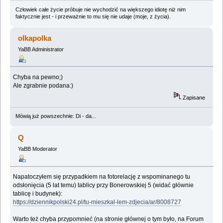
Człowiek całe życie próbuje nie wychodzić na większego idiotę niż nim
faktycznie jest - i przeważnie to mu się nie udaje (moje, z życia).
olkapolka
YaBB Administrator
Chyba na pewno;)
Ale zgrabnie podana:)
Zapisane
Mówią już powszechnie: Di - da...
Q
YaBB Moderator
Napatoczyłem się przypadkiem na fotorelację z wspominanego tu
odsłonięcia (5 lat temu) tablicy przy Bonerowskiej 5 (widać głównie
tablicę i budynek):
https://dziennikpolski24.pl/tu-mieszkal-lem-zdjecia/ar/8008727
Warto też chyba przypomnieć (na stronie głównej o tym było, na Forum