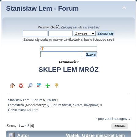
Stanisław Lem - Forum
Witamy,
Gość
.
Zaloguj się
lub
zarejestruj
.
Zaloguj się podając nazwę użytkownika, hasło i długość sesji
Aktualności:
SKLEP LEM MRÓZ
Stanisław Lem - Forum
»
Polski
»
Lemosfera
(Moderatorzy:
Q
,
Forum Admin
,
skrzat
,
olkapolka
) »
Gdzie mieszkał Lem
« poprzedni
następny »
Strony:
1
...
4
5
[
6
]
DRUKUJ
Autor
Wątek: Gdzie mieszkał Lem