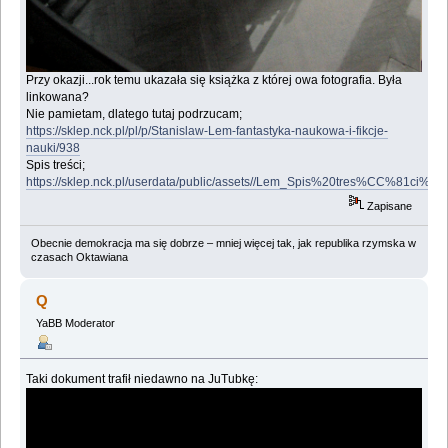
Przy okazji...rok temu ukazała się książka z której owa fotografia. Była
linkowana?
Nie pamietam, dlatego tutaj podrzucam;
https://sklep.nck.pl/pl/p/Stanislaw-Lem-fantastyka-naukowa-i-fikcje-
nauki/938
Spis treści;
https://sklep.nck.pl/userdata/public/assets//Lem_Spis%20tres%CC%81ci%20c
Zapisane
Obecnie demokracja ma się dobrze – mniej więcej tak, jak republika rzymska w
czasach Oktawiana
Q
YaBB Moderator
Taki dokument trafił niedawno na JuTubkę: