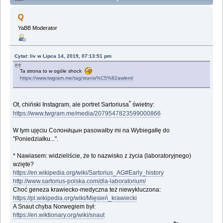
(Przeczytany 195353 razy)
Q
YaBB Moderator
Cytat: liv w Lipca 14, 2019, 07:13:51 pm
Ta strona to w ogóle shock
https://www.twgram.me/tag/stanis%C5%82awlem/
*
Ot, chiński Instagram, ale portret Sartoriusa
świetny:
https://www.twgram.me/media/2079547823599000866
W tym ujęciu Солони́цын pasowałby mi na Wybiegałłę do
"Poniedziałku...".
* Nawiasem: widzieliście, że to nazwisko z życia (laboratoryjnego)
wzięte?
https://en.wikipedia.org/wiki/Sartorius_AG#Early_history
http://www.sartorius-polska.com/dla-laboratorium/
Choć geneza krawiecko-medyczna też niewykluczona:
https://pl.wikipedia.org/wiki/Mięsień_krawiecki
A Snaut chyba Norwegiem był:
https://en.wiktionary.org/wiki/snaut