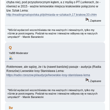
chyba nie), pod przyszłorocznym kątem, a z myślą o PT
Lurkerach
, że -
również w 2015 - ważne lemowskie miejsca krakowskie połączono w
tzw. Szlak Lema:
http://readingmalopolska.pl/pl/miasta-w-szlakach,17,krakow,33.chtm
Zapisane
"Wśród wydarzeń wszechświata nie ma ważnych i nieważnych, tylko my
różnie je postrzegamy. Podział na ważne i nieważne odbywa się w naszych
umysłach" - Marek Baraniecki
Q
YaBB Moderator
Roklemowe
, ale sądzę, że i tu (nawet bardziej) pasuje - audycja (Radia
Rzeszów) Lwowskie losy Stanisława Lema:
https://radio.rzeszow.pl/audycje/lwowskie-losy-stanislawa-lema
Zapisane
"Wśród wydarzeń wszechświata nie ma ważnych i nieważnych, tylko my
różnie je postrzegamy. Podział na ważne i nieważne odbywa się w naszych
umysłach" - Marek Baraniecki
liv