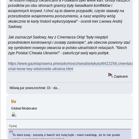
"W historii między Ukraińcami a Polakami było wiele kart. Groby naszych
przodków po obu stronach granicy były świadkami konfliktów i
wzajemnych krzywd. I choć są to dawne przypadki, często stawały na
przeszkodzie wzajemnemu porozumieniu, a nasz wspólny wróg
skutecznie te karty historii wykorzystywał" - ocenił mer Lwowa Andrij
Sadowy.
Jak zaznaczył Sadowy, lwy z Cmentarza Orląt "były niegdyś
przedmiotem kontrowersji i zostały zasłonięte", ale obecnie powinny stać
się symbolem nowego otwarcia w polsko-ukraińskich relacjach. "Niech
żyje Polska! Chwała Ukrainie!" - zakończył swój wpis polityk.
https://www.gazetaprawna.pl/wiadomosci/swiat/artykuly/8422256,cmentarz-
orlat-lwow-lwy-odsloniete-ukraina.html
Zapisane
Mówią już powszechnie: Di - da...
liv
Global Moderator
Cytuj
To dam tutaj - zresztą o lwach też tutaj było - mam nadzieję, że to nie puste