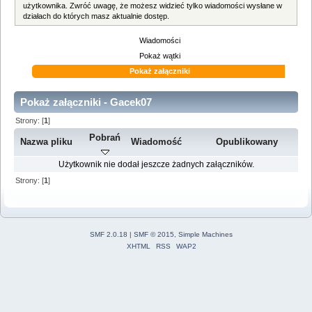
użytkownika. Zwróć uwagę, że możesz widzieć tylko wiadomości wysłane w
działach do których masz aktualnie dostęp.
Wiadomości
Pokaż wątki
Pokaż załączniki
Pokaż załączniki - Gacek07
Strony: [
1
]
Pobrań
Nazwa pliku
Wiadomość
Opublikowany
Użytkownik nie dodał jeszcze żadnych załączników.
Strony: [
1
]
SMF 2.0.18
|
SMF © 2015
,
Simple Machines
XHTML
RSS
WAP2