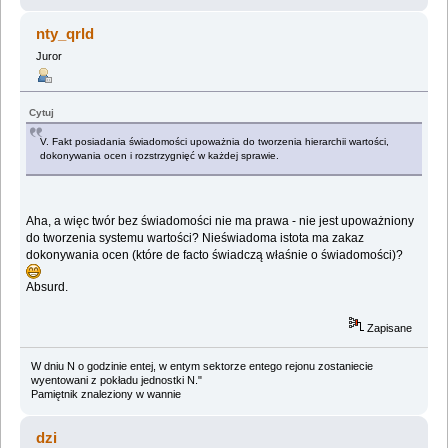
nty_qrld
Juror
Cytuj
V. Fakt posiadania świadomości upoważnia do tworzenia hierarchii wartości,
dokonywania ocen i rozstrzygnięć w każdej sprawie.
Aha, a więc twór bez świadomości nie ma prawa - nie jest upoważniony
do tworzenia systemu wartości? Nieświadoma istota ma zakaz
dokonywania ocen (które de facto świadczą właśnie o świadomości)?
Absurd.
Zapisane
W dniu N o godzinie entej, w entym sektorze entego rejonu zostaniecie
wyentowani z pokładu jednostki N."
Pamiętnik znaleziony w wannie
dzi