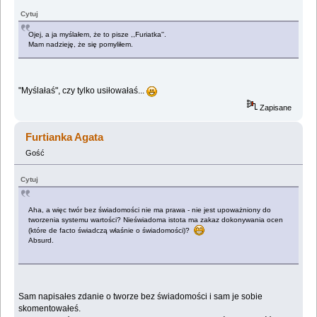
Cytuj
Ojej, a ja myślałem, że to pisze ,,Furiatka''.
Mam nadzieję, że się pomyliłem.
"Myślałaś", czy tylko usiłowałaś...
Zapisane
Furtianka Agata
Gość
Cytuj
Aha, a więc twór bez świadomości nie ma prawa - nie jest upoważniony do
tworzenia systemu wartości? Nieświadoma istota ma zakaz dokonywania ocen
(które de facto świadczą właśnie o świadomości)?
Absurd.
Sam napisałes zdanie o tworze bez świadomości i sam je sobie
skomentowałeś.