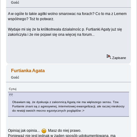
Gość
A w ogóle to takie agitki wolno smarowac na forach? Co to ma z Lemem
wspólnego? Toż to potwarz.
Wydaje mi się że ta krótkotrwała działalnośc p. Furtianki Agaty już się
zakończyła i że nie pojawi się ona więcej na forum...
Zapisane
Furtianka Agata
Gość
Cytuj
Obawiam się, że dyskusja z zakonnicą Agatą nie ma większego sensu. Tzw.
Furtianie znani są z agresywnej, internetowej ewangelizacji, ale raczej nieskorzy
do rewizji swoich mocno egzotycznych poglądów ;>
Opiniaj jak opinia...
Masz do niej prawo.
Ponieważ nie jest jednak w żaden sposób udokumentowana, ma