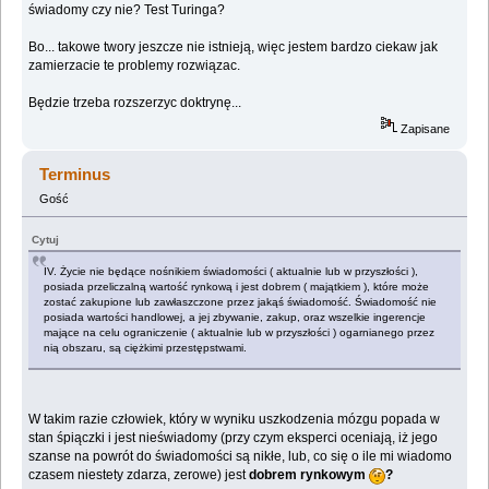
świadomy czy nie? Test Turinga?
Bo... takowe twory jeszcze nie istnieją, więc jestem bardzo ciekaw jak
zamierzacie te problemy rozwiązac.
Będzie trzeba rozszerzyc doktrynę...
Zapisane
Terminus
Gość
Cytuj
IV. Życie nie będące nośnikiem świadomości ( aktualnie lub w przyszłości ),
posiada przeliczalną wartość rynkową i jest dobrem ( majątkiem ), które może
zostać zakupione lub zawłaszczone przez jakąś świadomość. Świadomość nie
posiada wartości handlowej, a jej zbywanie, zakup, oraz wszelkie ingerencje
mające na celu ograniczenie ( aktualnie lub w przyszłości ) ogarnianego przez
nią obszaru, są ciężkimi przestępstwami.
W takim razie człowiek, który w wyniku uszkodzenia mózgu popada w
stan śpiączki i jest nieświadomy (przy czym eksperci oceniają, iż jego
szanse na powrót do świadomości są nikłe, lub, co się o ile mi wiadomo
czasem niestety zdarza, zerowe) jest
dobrem rynkowym
?