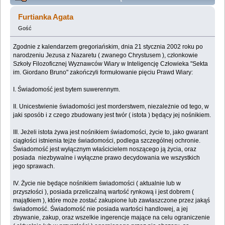
indywidualna deklaracja niepodległości. (Przeczytany
Furtianka Agata
113019 razy)
Gość
Zgodnie z kalendarzem gregoriańskim, dnia 21 stycznia 2002 roku po
narodzeniu Jezusa z Nazaretu ( zwanego Chrystusem ), członkowie
Szkoły Filozoficznej Wyznawców Wiary w Inteligencję Człowieka "Sekta
im. Giordano Bruno" zakończyli formułowanie pięciu Prawd Wiary:
I. Świadomość jest bytem suwerennym.
II. Unicestwienie świadomości jest morderstwem, niezależnie od tego, w
jaki sposób i z czego zbudowany jest twór ( istota ) będący jej nośnikiem.
III. Jeżeli istota żywa jest nośnikiem świadomości, życie to, jako gwarant
ciągłości istnienia tejże świadomości, podlega szczególnej ochronie.
Świadomość jest wyłącznym właścicielem noszącego ją życia, oraz
posiada niezbywalne i wyłączne prawo decydowania we wszystkich
jego sprawach.
IV. Życie nie będące nośnikiem świadomości ( aktualnie lub w
przyszłości ), posiada przeliczalną wartość rynkową i jest dobrem (
majątkiem ), które może zostać zakupione lub zawłaszczone przez jakąś
świadomość. Świadomość nie posiada wartości handlowej, a jej
zbywanie, zakup, oraz wszelkie ingerencje mające na celu ograniczenie