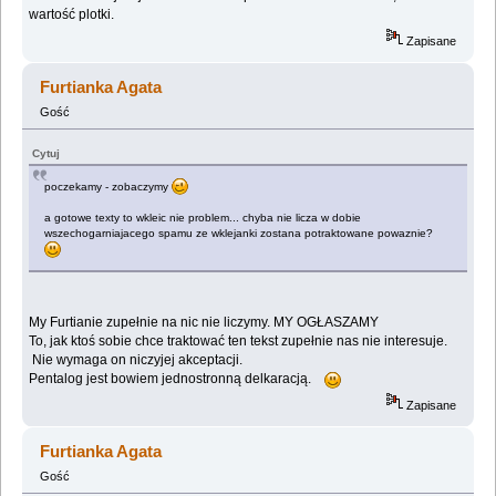
wartość plotki.
Zapisane
Furtianka Agata
Gość
Cytuj
poczekamy - zobaczymy
a gotowe texty to wkleic nie problem... chyba nie licza w dobie
wszechogarniajacego spamu ze wklejanki zostana potraktowane powaznie?
My Furtianie zupełnie na nic nie liczymy. MY OGŁASZAMY
To, jak ktoś sobie chce traktować ten tekst zupełnie nas nie interesuje.
Nie wymaga on niczyjej akceptacji.
Pentalog jest bowiem jednostronną delkaracją.
Zapisane
Furtianka Agata
Gość