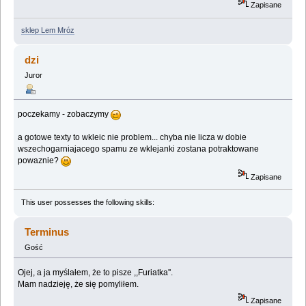
Zapisane
sklep Lem Mróz
dzi
Juror
poczekamy - zobaczymy
a gotowe texty to wkleic nie problem... chyba nie licza w dobie
wszechogarniajacego spamu ze wklejanki zostana potraktowane
powaznie?
Zapisane
This user possesses the following skills:
Terminus
Gość
Ojej, a ja myślałem, że to pisze ,,Furiatka''.
Mam nadzieję, że się pomyliłem.
Zapisane