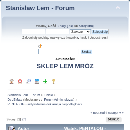
Stanisław Lem - Forum
Witamy,
Gość
.
Zaloguj się
lub
zarejestruj
.
Zaloguj się podając nazwę użytkownika, hasło i długość sesji
Aktualności:
SKLEP LEM MRÓZ
Stanisław Lem - Forum
»
Polski
»
DyLEMaty
(Moderatorzy:
Forum Admin
,
skrzat
) »
PENTALOG - indywidualna deklaracja niepodległości.
« poprzedni
następny »
Strony: [
1
]
2
3
DRUKUJ
Autor
Wątek: PENTALOG -