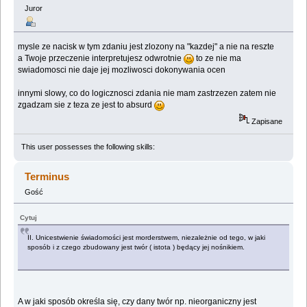
Juror
mysle ze nacisk w tym zdaniu jest zlozony na "kazdej" a nie na reszte
a Twoje przeczenie interpretujesz odwrotnie
to ze nie ma
swiadomosci nie daje jej mozliwosci dokonywania ocen
innymi slowy, co do logicznosci zdania nie mam zastrzezen zatem nie
zgadzam sie z teza ze jest to absurd
Zapisane
This user possesses the following skills:
Terminus
Gość
Cytuj
II. Unicestwienie świadomości jest morderstwem, niezależnie od tego, w jaki
sposób i z czego zbudowany jest twór ( istota ) będący jej nośnikiem.
A w jaki sposób określa się, czy dany twór np. nieorganiczny jest