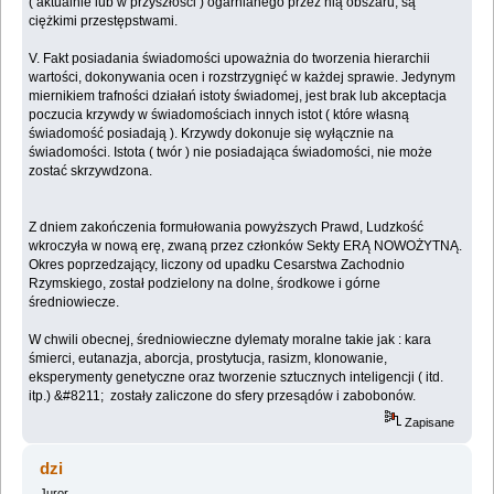
( aktualnie lub w przyszłości ) ogarnianego przez nią obszaru, są
ciężkimi przestępstwami.
V. Fakt posiadania świadomości upoważnia do tworzenia hierarchii
wartości, dokonywania ocen i rozstrzygnięć w każdej sprawie. Jedynym
miernikiem trafności działań istoty świadomej, jest brak lub akceptacja
poczucia krzywdy w świadomościach innych istot ( które własną
świadomość posiadają ). Krzywdy dokonuje się wyłącznie na
świadomości. Istota ( twór ) nie posiadająca świadomości, nie może
zostać skrzywdzona.
Z dniem zakończenia formułowania powyższych Prawd, Ludzkość
wkroczyła w nową erę, zwaną przez członków Sekty ERĄ NOWOŻYTNĄ.
Okres poprzedzający, liczony od upadku Cesarstwa Zachodnio
Rzymskiego, został podzielony na dolne, środkowe i górne
średniowiecze.
W chwili obecnej, średniowieczne dylematy moralne takie jak : kara
śmierci, eutanazja, aborcja, prostytucja, rasizm, klonowanie,
eksperymenty genetyczne oraz tworzenie sztucznych inteligencji ( itd.
itp.) &#8211; zostały zaliczone do sfery przesądów i zabobonów.
Zapisane
dzi
Juror