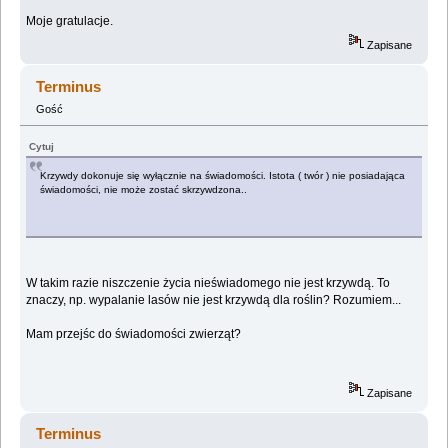
Moje gratulacje.
Zapisane
Terminus
Gość
Cytuj
Krzywdy dokonuje się wyłącznie na świadomości. Istota ( twór ) nie posiadająca
świadomości, nie może zostać skrzywdzona..
W takim razie niszczenie życia nieświadomego nie jest krzywdą. To
znaczy, np. wypalanie lasów nie jest krzywdą dla roślin? Rozumiem...
Mam przejśc do świadomości zwierząt?
Zapisane
Terminus