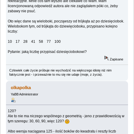
rekreacyjne. Mnie coś tam wyszło ale ciekawe co Wam. Mam
licencjonowaną odpowiedź autora ale nie zaglądałem póki co, żeby
zabawy nie psuć.
Oto więc dane są wieloboki, począwszy od trójkąta aż po dziesięciobok.
Wielobokom tym, od trójkąta do dziewięcioboku, przypisano kolejno
liczby:
10 17 28 41 58 77 100
Pytanie: jaką liczbę przypisać dziesięciobokowi?
Zapisane
Człowiek całe życie próbuje nie wychodzić na większego idiotę niż nim
faktycznie jest - i przeważnie to mu się nie udaje (moje, z życia).
olkapolka
YaBB Administrator
120?
Ale to nie ma niczego wspólnego z geometrią - jeno z prawidłowością w
tym szeregu: 30, 60, 90, więc 120?
Albo wersja naciągana 125 - ilość boków do kwadratu i reszty liczb