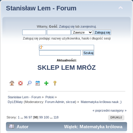
Stanisław Lem - Forum
Witamy,
Gość
.
Zaloguj się
lub
zarejestruj
.
Zaloguj się podając nazwę użytkownika, hasło i długość sesji
Aktualności:
SKLEP LEM MRÓZ
Stanisław Lem - Forum
»
Polski
»
DyLEMaty
(Moderatorzy:
Forum Admin
,
skrzat
) »
Matematyka królowa nauk ;)
« poprzedni
następny »
Strony:
1
...
96
97
[
98
]
99
100
...
118
DRUKUJ
Autor
Wątek: Matematyka królowa