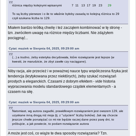
różnica między kolejnymi wpisanymi 7 11 13 17 19 23
29
To są liczby pierwsze i o ile to właśnie byłoby zasadą to kolejną różnica to 29
czyli szukana liczba to 129.
Miałem bardzo krótką chwilę i też zacząłem kombinować w tę stronę -
tzn. zwróciłem uwagę na różnice między liczbami. Nie zdążyłem
pociągnąć...
Cytat: maziek w Sierpnia 04, 2025, 09:29:00 am
(...) a trudno, żeby estetyka decydowała, które rozwiązanie jest lepsze (w
kwestii, że marudzicie, że zbyt zawiłe czy naciągane).
Niby racja, ale przecież i w poważnej nauce typu współczesna fizyka jest
tendencja (krytykowana przez niektórych), żeby szukać rozwiązań
prostych a eleganckich. Czasami z dobrym efektem -
vide
historia
wypracowania modelu standardowego cząstek elementarnych - a
czasem na siłę.
Cytat: maziek w Sierpnia 04, 2025, 09:29:00 am
Natomiast, wg autora zagadki, prawidłowym rozwiązaniem jest owszem 129, ale
uzyskane inną drogą niż moja (tj. z "użyciem" liczby boków). Jak się chcecie
jeszcze chwile ponatężać co mi nie będzie raczej dane przez parę dni, to
próbujcie, a jak powiecie, to podam rozwiązanie autora
A może jest coś, co wiąże te dwa sposoby rozwiązania? Tzn.