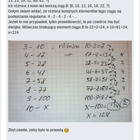
13, 23, 35, 51, 69, 91, ?]
Ich różnice z kolei też tworzą ciąg B: [6, 10, 12, 16, 18, 22, ?]
Gołym okiem widać, że różnice kolejnych elementów tego ciągu są
podejrzanie regularne: 4 - 2 - 4 - 2 - 4 - ...
Jeżeli to nie przypadek, tylko prawidłowość, to po czwórce ma być
dwójka. Wówczas brakujący element ciągu B to 22+2=24, x-10=91+24,
x=124
Zbyt zawiłe, żeby było to prawdą