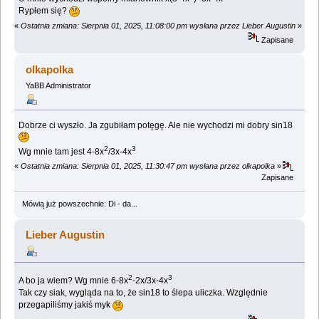
Rypłem się?
«
Ostatnia zmiana: Sierpnia 01, 2025, 11:08:00 pm wysłana przez Lieber Augustin
»
Zapisane
olkapolka
YaBB Administrator
Dobrze ci wyszło. Ja zgubiłam potęgę. Ale nie wychodzi mi dobry sin18
2
3
Wg mnie tam jest 4-8x
/3x-4x
«
Ostatnia zmiana: Sierpnia 01, 2025, 11:30:47 pm wysłana przez olkapolka
»
Zapisane
Mówią już powszechnie: Di - da...
Lieber Augustin
2
3
A bo ja wiem? Wg mnie 6-8x
-2x/3x-4x
Tak czy siak, wygląda na to, że sin18 to ślepa uliczka. Względnie
przegapiliśmy jakiś myk