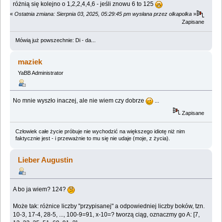
różnią się kolejno o 1,2,2,4,4,6 - jeśli znowu 6 to 125
«
Ostatnia zmiana: Sierpnia 03, 2025, 05:29:45 pm wysłana przez olkapolka
»
Zapisane
Mówią już powszechnie: Di - da...
maziek
YaBB Administrator
No mnie wyszło inaczej, ale nie wiem czy dobrze
...
Zapisane
Człowiek całe życie próbuje nie wychodzić na większego idiotę niż nim
faktycznie jest - i przeważnie to mu się nie udaje (moje, z życia).
Lieber Augustin
A bo ja wiem? 124?
Może tak: różnice liczby "przypisanej" a odpowiedniej liczby boków, tzn.
10-3, 17-4, 28-5, ..., 100-9=91, x-10=? tworzą ciąg, oznaczmy go A: [7,