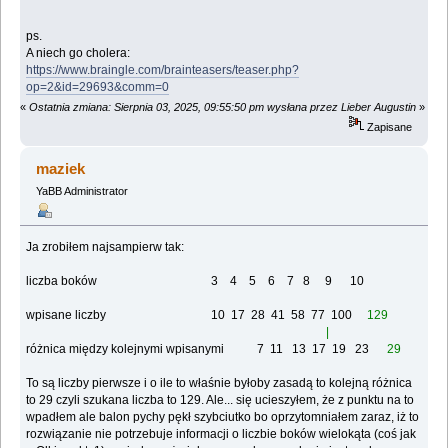
ps.
A niech go cholera:
https://www.braingle.com/brainteasers/teaser.php?
op=2&id=29693&comm=0
«
Ostatnia zmiana: Sierpnia 03, 2025, 09:55:50 pm wysłana przez Lieber Augustin
»
Zapisane
maziek
YaBB Administrator
Ja zrobiłem najsampierw tak:
liczba boków 3 4 5 6 7 8 9 10
wpisane liczby 10 17 28 41 58 77 100
129
|
różnica między kolejnymi wpisanymi 7 11 13 17 19 23
29
To są liczby pierwsze i o ile to właśnie byłoby zasadą to kolejną różnica
to 29 czyli szukana liczba to 129. Ale... się ucieszyłem, że z punktu na to
wpadłem ale balon pychy pękł szybciutko bo oprzytomniałem zaraz, iż to
rozwiązanie nie potrzebuje informacji o liczbie boków wielokąta (coś jak