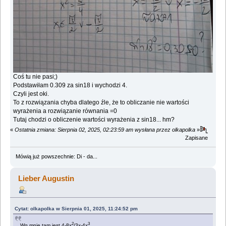
Coś tu nie pasi;)
Podstawiłam 0.309 za sin18 i wychodzi 4.
Czyli jest oki.
To z rozwiązania chyba dlatego źle, że to obliczanie nie wartości
wyrażenia a rozwiązanie równania =0
Tutaj chodzi o obliczenie wartości wyrażenia z sin18... hm?
«
Ostatnia zmiana: Sierpnia 02, 2025, 02:23:59 am wysłana przez olkapolka
»
Zapisane
Mówią już powszechnie: Di - da...
Lieber Augustin
Cytat: olkapolka w Sierpnia 01, 2025, 11:24:52 pm
2
3
Wg mnie tam jest 4-8x
/3x-4x