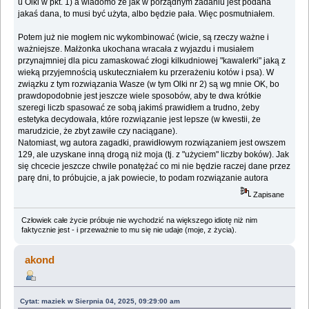
u Olki w pkt. 1) a wiadomo że jak w porządnym zadaniu jest podana
jakaś dana, to musi być użyta, albo będzie pała. Więc posmutniałem.
Potem już nie mogłem nic wykombinować (wicie, są rzeczy ważne i
ważniejsze. Małżonka ukochana wracała z wyjazdu i musiałem
przynajmniej dla picu zamaskować złogi kilkudniowej "kawalerki" jaką z
wieką przyjemnością uskuteczniałem ku przerażeniu kotów i psa). W
związku z tym rozwiązania Wasze (w tym Olki nr 2) są wg mnie OK, bo
prawdopodobnie jest jeszcze wiele sposobów, aby te dwa krótkie
szeregi liczb spasować ze sobą jakimś prawidłem a trudno, żeby
estetyka decydowała, które rozwiązanie jest lepsze (w kwestii, że
marudzicie, że zbyt zawiłe czy naciągane).
Natomiast, wg autora zagadki, prawidłowym rozwiązaniem jest owszem
129, ale uzyskane inną drogą niż moja (tj. z "użyciem" liczby boków). Jak
się chcecie jeszcze chwile ponatężać co mi nie będzie raczej dane przez
parę dni, to próbujcie, a jak powiecie, to podam rozwiązanie autora
Zapisane
Człowiek całe życie próbuje nie wychodzić na większego idiotę niż nim
faktycznie jest - i przeważnie to mu się nie udaje (moje, z życia).
akond
Cytat: maziek w Sierpnia 04, 2025, 09:29:00 am