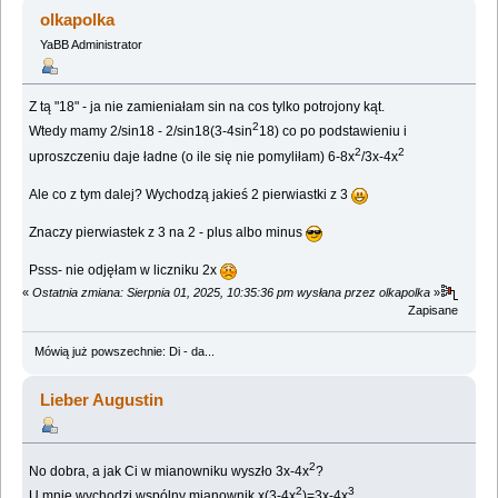
nauk ;) (Przeczytany 1974812 razy)
olkapolka
YaBB Administrator
Z tą "18" - ja nie zamieniałam sin na cos tylko potrojony kąt.
2
Wtedy mamy 2/sin18 - 2/sin18(3-4sin
18) co po podstawieniu i
2
2
uproszczeniu daje ładne (o ile się nie pomyliłam) 6-8x
/3x-4x
Ale co z tym dalej? Wychodzą jakieś 2 pierwiastki z 3
Znaczy pierwiastek z 3 na 2 - plus albo minus
Psss- nie odjęłam w liczniku 2x
«
Ostatnia zmiana: Sierpnia 01, 2025, 10:35:36 pm wysłana przez olkapolka
»
Zapisane
Mówią już powszechnie: Di - da...
Lieber Augustin
2
No dobra, a jak Ci w mianowniku wyszło 3x-4x
?
2
3
U mnie wychodzi wspólny mianownik x(3-4x
)=3x-4x