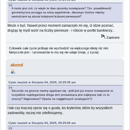
A może jest coś, co wiąże te dwa sposoby rozwiązania? Tzn. prawidłowość
geometryczna pociąga za sobą wyjaśnienie,
dlaczego
różnice między
wartościami są akurat kolejnymi liczbami pierwszymi?
Może o być. Nawet przez moment zamarzyło mi się, iż idzie poznać,
drążąc tę myśl wzór na liczby pierwsze - i róbcie w portki bankierzy...
Zapisane
Człowiek całe życie próbuje nie wychodzić na większego idiotę niż nim
faktycznie jest - i przeważnie to mu się nie udaje (moje, z życia).
akond
Cytat: maziek w Sierpnia 04, 2025, 10:29:35 am
Secundo na gruncie matmy zgadzam się - jeśli jest już znane rozwiązanie to
oczywiście najelegantsza droga doń prowadząca jest najlepsza (ale co to
znaczy? Najprostsza? Oparta na najgłębszych analogiach?)
I tak czy inaczej oprze się o gusta, bo kryteriów, które by wszystkich
zadowoliły, raczej nie zdefiniujemy...
Cytat: maziek w Sierpnia 04, 2025, 09:29:00 am