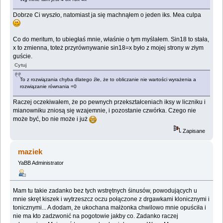
Dobrze Ci wyszło, natomiast ja się machnąłem o jeden iks. Mea culpa
Co do meritum, to ubiegłaś mnie, właśnie o tym myślałem. Sin18 to stała,
x to zmienna, toteż przyrównywanie sin18=x było z mojej strony w złym
guście.
Cytuj
To z rozwiązania chyba dlatego źle, że to obliczanie nie wartości wyrażenia a
rozwiązanie równania =0
Raczej oczekiwałem, że po pewnych przekształceniach iksy w liczniku i
mianowniku zniosą się wzajemnie, i pozostanie czwórka. Czego nie
może być, bo nie może i już
Zapisane
maziek
YaBB Administrator
Mam tu takie zadanko bez tych wstrętnych śinusów, powodujących u
mnie skręt kiszek i wytrzeszcz oczu połączone z drgawkami klonicznymi i
tonicznymi... A dodam, że ukochana małżonka chwilowo mnie opuściła i
nie ma kto zadzwonić na pogotowie jakby co. Zadanko raczej