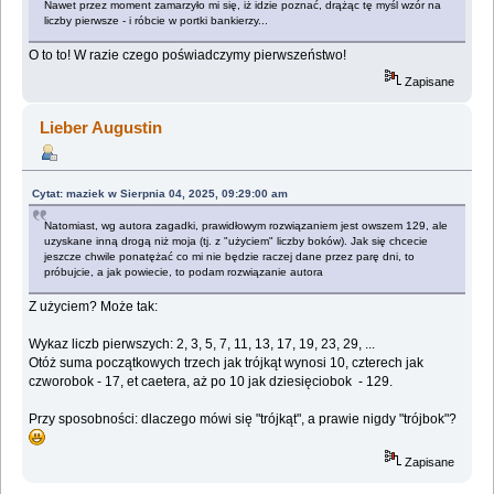
Nawet przez moment zamarzyło mi się, iż idzie poznać, drążąc tę myśl wzór na
liczby pierwsze - i róbcie w portki bankierzy...
O to to! W razie czego poświadczymy pierwszeństwo!
Zapisane
Lieber Augustin
Cytat: maziek w Sierpnia 04, 2025, 09:29:00 am
Natomiast, wg autora zagadki, prawidłowym rozwiązaniem jest owszem 129, ale
uzyskane inną drogą niż moja (tj. z "użyciem" liczby boków). Jak się chcecie
jeszcze chwile ponatężać co mi nie będzie raczej dane przez parę dni, to
próbujcie, a jak powiecie, to podam rozwiązanie autora
Z użyciem? Może tak:
Wykaz liczb pierwszych: 2, 3, 5, 7, 11, 13, 17, 19, 23, 29, ...
Otóż suma początkowych trzech jak trójkąt wynosi 10, czterech jak
czworobok - 17, et caetera, aż po 10 jak dziesięciobok - 129.
Przy sposobności: dlaczego mówi się "trójkąt", a prawie nigdy "trójbok"?
Zapisane