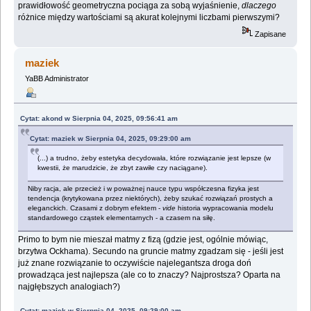
prawidłowość geometryczna pociąga za sobą wyjaśnienie,
dlaczego
różnice między wartościami są akurat kolejnymi liczbami pierwszymi?
Zapisane
maziek
YaBB Administrator
Cytat: akond w Sierpnia 04, 2025, 09:56:41 am
Cytat: maziek w Sierpnia 04, 2025, 09:29:00 am
(...) a trudno, żeby estetyka decydowała, które rozwiązanie jest lepsze (w
kwestii, że marudzicie, że zbyt zawiłe czy naciągane).
Niby racja, ale przecież i w poważnej nauce typu współczesna fizyka jest
tendencja (krytykowana przez niektórych), żeby szukać rozwiązań prostych a
eleganckich. Czasami z dobrym efektem -
vide
historia wypracowania modelu
standardowego cząstek elementarnych - a czasem na siłę.
Primo to bym nie mieszał matmy z fizą (gdzie jest, ogólnie mówiąc,
brzytwa Ockhama). Secundo na gruncie matmy zgadzam się - jeśli jest
już znane rozwiązanie to oczywiście najelegantsza droga doń
prowadząca jest najlepsza (ale co to znaczy? Najprostsza? Oparta na
najgłębszych analogiach?)
Cytat: maziek w Sierpnia 04, 2025, 09:29:00 am