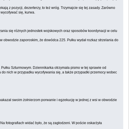
ją z pozycji, dezerterzy, to też wróg. Trzymajcie się tej zasady. Zarówno
e wycofywać się, kurwa.
zczania się różnych jednostek wojskowych oraz sposobów koordynacji w celu
u w obwodzie zaporoskim, że dowódca 225. Pułku wydał rozkaz strzelania do
. Pułku Szturmowym. Dziennikarka otrzymała pismo w tej sprawie od
ia do nich w przypadku wycofywania się, a także przypadki przemocy wobec
 nakazał swoim żołnierzom porwanie i egzekucję w jednej z wsi w obwodzie
 Na fotografiach widać było, że są zagłodzeni. W poście oskarżyła