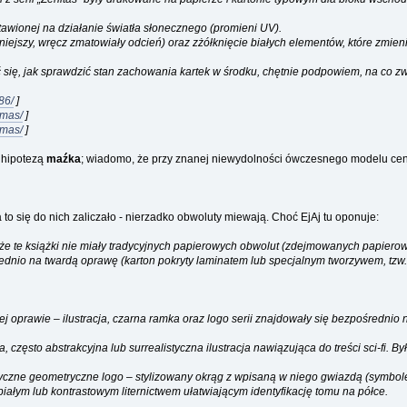
tawionej na działanie światła słonecznego (promieni UV).
ejszy, wręcz zmatowiały odcień) oraz zżółknięcie białych elementów, które zmieni
ć się, jak sprawdzić stan zachowania kartek w środku, chętnie podpowiem, na co z
86/
]
emas/
]
emas/
]
z hipotezą
maźka
; wiadomo, że przy znanej niewydolności ówczesnego modelu ce
to się do nich zaliczało - nierzadko obwoluty miewają. Choć EjAj tu oponuje:
m, że te książki nie miały tradycyjnych papierowych obwolut (zdejmowanych papierow
nio na twardą oprawę (karton pokryty laminatem lub specjalnym tworzywem, tzw. c
j oprawie – ilustracja, czarna ramka oraz logo serii znajdowały się bezpośrednio 
często abstrakcyjna lub surrealistyczna ilustracja nawiązująca do treści sci-fi. 
tyczne geometryczne logo – stylizowany okrąg z wpisaną w niego gwiazdą (symbolem
z białym lub kontrastowym liternictwem ułatwiającym identyfikację tomu na półce.