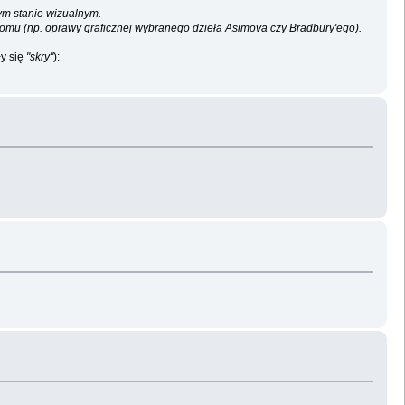
rym stanie wizualnym.
o tomu (np. oprawy graficznej wybranego dzieła Asimova czy Bradbury'ego).
ły się
"skry"
):