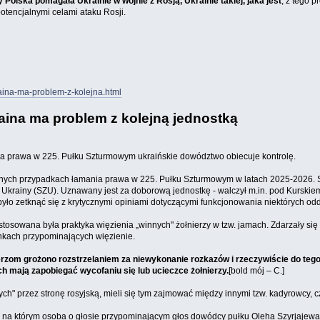
olska pomagała Ukrainie w wojnie z Rosją, Ukrainie takiej, jaka jest
, z tego 
potencjalnymi celami ataku Rosji.
aina-ma-problem-z-kolejna.html
aina ma problem z kolejną jednostką
a prawa w 225. Pułku Szturmowym ukraińskie dowództwo obiecuje kontrolę.
licznych przypadkach łamania prawa w 225. Pułku Szturmowym w latach 2025-2026. Sa
h Ukrainy (SZU). Uznawany jest za doborową jednostkę - walczył m.in. pod Kurskie
yło zetknąć się z krytycznymi opiniami dotyczącymi funkcjonowania niektórych od
 stosowana była praktyka więzienia „winnych" żołnierzy w tzw. jamach. Zdarzały się
unkach przypominających więzienie.
łnierzom grożono rozstrzelaniem za niewykonanie rozkazów i rzeczywiście do te
 mają zapobiegać wycofaniu się lub ucieczce żołnierzy.
[bold mój – C.]
ych" przez stronę rosyjską, mieli się tym zajmować między innymi tzw. kadyrowcy
, na którym osoba o głosie przypominającym głos dowódcy pułku Oleha Szyrjajewa 