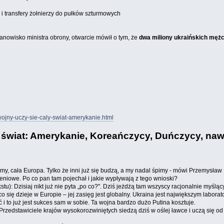
 i transfery żołnierzy do pułków szturmowych
anowisko ministra obrony, otwarcie mówił o tym, że
dwa miliony ukraińskich mężc
ojny-uczy-sie-caly-swiat-amerykanie.html
 świat: Amerykanie, Koreańczycy, Duńczycy, nawe
o my, cała Europa. Tylko że inni już się budzą, a my nadal śpimy - mówi Przemysław
niowe. Po co pan tam pojechał i jakie wypływają z tego wnioski?
 Dzisiaj nikt już nie pyta „po co?". Dziś jeżdżą tam wszyscy racjonalnie myślący
o, co się dzieje w Europie – jej zasięg jest globalny. Ukraina jest największym lab
i to już jest sukces sam w sobie. Ta wojna bardzo dużo Putina kosztuje.
a. Przedstawiciele krajów wysokorozwiniętych siedzą dziś w oślej ławce i uczą się 