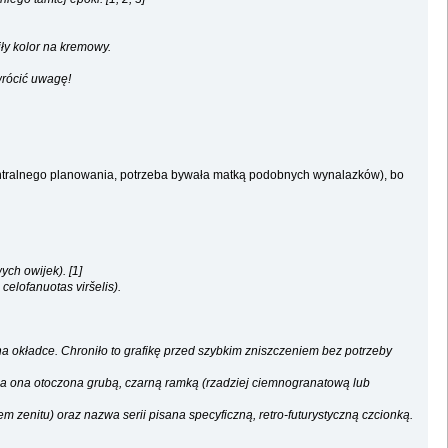
ły kolor na kremowy.
wrócić uwagę!
ntralnego planowania, potrzeba bywała matką podobnych wynalazków), bo
ych owijek). [1]
elofanuotas viršelis).
na okładce. Chroniło to grafikę przed szybkim zniszczeniem bez potrzeby
Była ona otoczona grubą, czarną ramką (rzadziej ciemnogranatową lub
 zenitu) oraz nazwa serii pisana specyficzną, retro-futurystyczną czcionką.