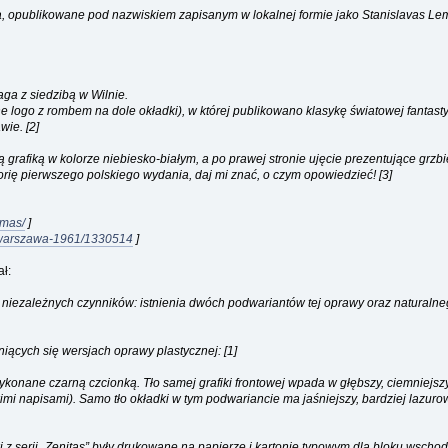
ma, opublikowane pod nazwiskiem zapisanym w lokalnej formie jako Stanislavas Le
ga z siedzibą w Wilnie.
zne logo z rombem na dole okładki), w której publikowano klasykę światowej fantast
wie. [2]
ą grafiką w kolorze niebiesko-białym, a po prawej stronie ujęcie prezentujące grz
orię pierwszego polskiego wydania, daj mi znać, o czym opowiedzieć! [3]
emas/
]
ze-warszawa-1961/1330514
]
ał:
iezależnych czynników: istnienia dwóch podwariantów tej oprawy oraz naturalnego
ących się wersjach oprawy plastycznej: [1]
ykonane czarną czcionką. Tło samej grafiki frontowej wpada w głębszy, ciemniejsz
imi napisami). Samo tło okładki w tym podwariancie ma jaśniejszy, bardziej lazuro
 serii „Zenitas” były drukowane na papierze i kartonie typowym dla bloku wschodni