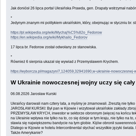
Jak doniósł 26 lipca portal Ukraińska Prawda, gen. Drapaty wstrzymał nabór
*
Jedynym znanym mi politykiem ukraińskim, który, obejmując w styczniu br. st
https://pl.wikipedia.org/wiki/Mychaj%C5%82o_Fedorow
https://en.wikipedia.org/wiki/Mykhailo_Fedorov
17 lipca br. Fedorow został odwołany ze stanowiska.
*
Również 6 sierpnia ukazał się wywiad z Przemysławem Krychem.
https://wyborcza.pl/magazyn/7,124059,32941690,w-ukrainie-nowoczesnej-w
W Ukrainie nowoczesnej wojny uczy się cały
06.08.2026 Jarosław Kurski
Ukraińcy darowali nam cztery lata, a myśmy je zmarnowali. Zresztą nie tylk
JAROSŁAW KURSKI: Był pan w Kijowie i wizytował ukraińskie zakłady zbroje
PRZEMYSŁAW KRYCH, inwestor w sektorze obronnym (więcej na końcu tekstu):
na Ukrainie wpływa nie tylko na to, co się dzieje w tym kraju, nie tylko na t
stawia się największemu bandycie na tym globie. Kijów obronił suwerenność 
Dlatego w Kijowie w hotelu Intercontinental słychać wszystkie języki świat
Także Amerykanie?