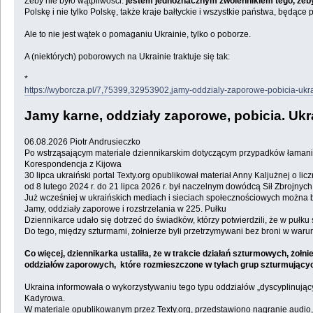
Żeby nie było wątpliwości:
jestem jednoznacznym zwolennikiem tego, żeby P
Polskę i nie tylko Polskę, także kraje bałtyckie i wszystkie państwa, będące 
Ale to nie jest wątek o pomaganiu Ukrainie, tylko o poborze.
A (niektórych) poborowych na Ukrainie traktuje się tak:
*
https://wyborcza.pl/7,75399,32953902,jamy-oddzialy-zaporowe-pobicia-ukr
Jamy karne, oddziały zaporowe, pobicia. Ukr
06.08.2026 Piotr Andrusieczko
Po wstrząsającym materiale dziennikarskim dotyczącym przypadków łamani
Korespondencja z Kijowa
30 lipca ukraiński portal Texty.org opublikował materiał Anny Kaljużnej o 
od 8 lutego 2024 r. do 21 lipca 2026 r. był naczelnym dowódcą Sił Zbrojnyc
Już wcześniej w ukraińskich mediach i sieciach społecznościowych można b
Jamy, oddziały zaporowe i rozstrzelania w 225. Pułku
Dziennikarce udało się dotrzeć do świadków, którzy potwierdzili, że w pułku
Do tego, między szturmami, żołnierze byli przetrzymywani bez broni w war
Co więcej, dziennikarka ustaliła, że w trakcie działań szturmowych, żo
oddziałów zaporowych, które rozmieszczone w tyłach grup szturmujących
Ukraina informowała o wykorzystywaniu tego typu oddziałów „dyscyplinując
Kadyrowa.
W materiale opublikowanym przez Texty.org, przedstawiono nagranie audio