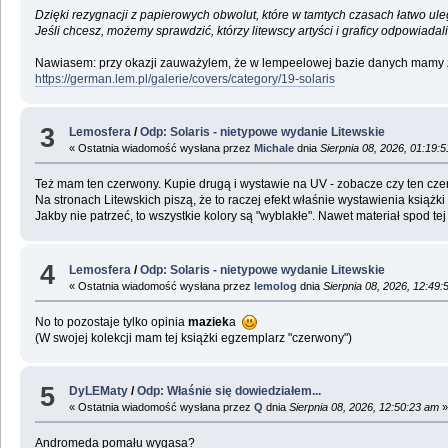
Dzięki rezygnacji z papierowych obwolut, które w tamtych czasach łatwo uleg
Jeśli chcesz, możemy sprawdzić, którzy litewscy artyści i graficy odpowiada
Nawiasem: przy okazji zauważylem, że w lempeelowej bazie danych mamy zami
https://german.lem.pl/galerie/covers/category/19-solaris
3
Lemosfera
/
Odp: Solaris - nietypowe wydanie Litewskie
« Ostatnia wiadomość wysłana przez
Michale
dnia
Sierpnia 08, 2026, 01:19:
Też mam ten czerwony. Kupie drugą i wystawie na UV - zobacze czy ten cz
Na stronach Litewskich piszą, że to raczej efekt właśnie wystawienia książk
Jakby nie patrzeć, to wszystkie kolory są "wyblakłe". Nawet materiał spod tej 
4
Lemosfera
/
Odp: Solaris - nietypowe wydanie Litewskie
« Ostatnia wiadomość wysłana przez
lemolog
dnia
Sierpnia 08, 2026, 12:49:
No to pozostaje tylko opinia
maziek
a
(W swojej kolekcji mam tej książki egzemplarz "czerwony")
5
DyLEMaty
/
Odp: Właśnie się dowiedziałem...
« Ostatnia wiadomość wysłana przez
Q
dnia
Sierpnia 08, 2026, 12:50:23 am
Andromeda pomału wygasa?