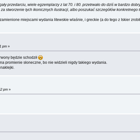
ały przedarciu, wiele egzemplarzy z lat 70. i 80. przetrwało do dziś w bardzo dob
li za stworzenie tych ikonicznych ilustracji, albo poszukać szczegółów konkretneg
enione miejscami wydania litewskie wlaśnie, i greckie (a do tego z Iskier zrobi
51 pm
»
erwony będzie schodził
i na promienie słoneczne, bo nie widzieli nigdy takiego wydania.
naklejki.
52 pm
»
»