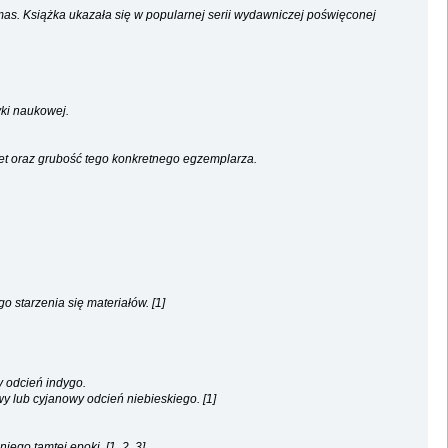
mas. Książka ukazała się w popularnej serii wydawniczej poświęconej
yki naukowej.
biet oraz grubość tego konkretnego egzemplarza.
 starzenia się materiałów. [1]
y odcień indygo.
wy lub cyjanowy odcień niebieskiego. [1]
ego tamtej epoki. [1, 2, 3]