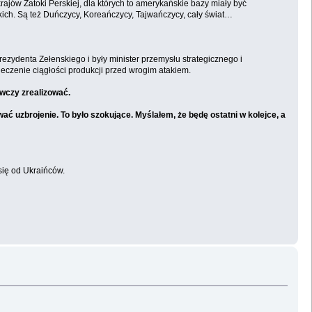
rajów Zatoki Perskiej, dla których to amerykańskie bazy miały być
skich. Są też Duńczycy, Koreańczycy, Tajwańczycy, cały świat…
zydenta Zełenskiego i były minister przemysłu strategicznego i
ieczenie ciągłości produkcji przed wrogim atakiem.
wczy zrealizować.
ć uzbrojenie. To było szokujące. Myślałem, że będę ostatni w kolejce, a
się od Ukraińców.