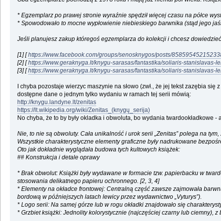
* Egzemplarz po prawej stronie wyraźnie spędził więcej czasu na półce wys
* Spowodowało to mocne wypłowienie niebieskiego barwnika (stąd jego jaśni
Jeśli planujesz zakup któregoś egzemplarza do kolekcji i chcesz dowiedzie
[1] [
https://www.facebook.com/groups/senosknygos/posts/85859545215233
[2] [
https://www.geraknyga.lt/knygu-sarasas/fantastika/soliaris-stanislavas-l
[3] [
https://www.geraknyga.lt/knygu-sarasas/fantastika/soliaris-stanislavas-l
I chyba pozostaje wierzyc maszynie na słowo (zwł., że jej tekst zazębia się 
dostępne dane o jednym tylko wydaniu w ramach tej serii mówią:
http://knygu.landyne.lt/zenitas
https://lt.wikipedia.org/wiki/Zenitas_(knygų_serija)
No chyba, że to by były okladka i obwoluta, bo wydania twardookładkowe - a 
Nie, to nie są obwoluty. Cała unikalność i urok serii „Zenitas” polega na ty
Wszystkie charakterystyczne elementy graficzne były nadrukowane bezpośred
Oto jak dokładnie wyglądała budowa tych kultowych książek:
## Konstrukcja i detale oprawy
* Brak obwolut: Książki były wydawane w formacie tzw. papierbacku w twarde
stosowania delikatnego papieru ochronnego. [2, 3, 4]
* Elementy na okładce frontowej: Centralną część zawsze zajmowała barwna, 
bordową w późniejszych latach lewicy przez wydawnictwo „Vyturys”).
* Logo serii: Na samej górze lub w rogu okładki znajdowało się charakterys
* Grzbiet książki: Jednolity kolorystycznie (najczęściej czarny lub ciemny), 