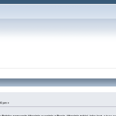
:40 pm
»