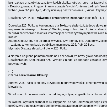
bez rozkazu oraz oświadcza, że w takich okolicznościach „nie ma żadnych s
- Dowódcy, uwaga. Przypominam w sprawie "swoich": nie ma żadnych "swoich" –
wobec „swoich", jak i tych, którzy uciekają bez zezwolenia. I, kurwa, trzym
Dowódca 225. Pułku:
Mówiłem o przebranych Rosjanach
[bold mój – C.]
Dowódca 225. Pułku w komentarzu dla Texty.org stwierdził, że jego słowa n
rozpoznania własnych żołnierzy". Według niego, chodziło o to, że przebrani
W pułku zaprzeczono również informacjom przekazywanym przez bliskich żołn
swoich.
Żaden żołnierz TrO nie ucierpiał w wyniku tzw. friendly fire. Dlatego wsze
– czytamy w komunikacie opublikowanym przez 225. Pułk 29 lipca.
Mychajło Drapaty zleca kontrolę w 225. Pułku
4 sierpnia Kaljużna poinformowała na Facebooku, że nowy głównodowodzący 
Dowództwa ds. Komunikacji SZU. Wynika z niego, że zbadane zostanie, czy 
podwładnych.
(…)
Czarna seria w armii Ukrainy
Sprawa 225. Pułku to kolejny przypadek nieprawidłowości i przemocy w ukra
kijowskim.
W połowie roku ujawniono liczne patologie, w tym przypadki bicia i tortur
W kwietniu wybuchł skandal w 14. Brygadzie, po tym, jak żona jednego z żoł
dowództwo o pozostawienie żołnierzy na pastwę losu. [Pisałem o tym poprze