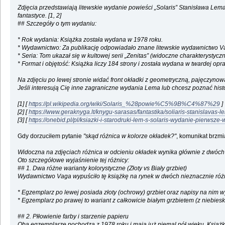
Zdjęcia przedstawiają litewskie wydanie powieści „Solaris” Stanisława Le
fantastyce. [1, 2]
## Szczegóły o tym wydaniu:
* Rok wydania: Książka została wydana w 1978 roku.
* Wydawnictwo: Za publikację odpowiadało znane litewskie wydawnictwo Va
* Seria: Tom ukazał się w kultowej serii „Zenitas” (widoczne charakterystyc
* Format i objętość: Książka liczy 184 strony i została wydana w twardej opra
Na zdjęciu po lewej stronie widać front okładki z geometryczną, pajęczynow
Jeśli interesują Cię inne zagraniczne wydania Lema lub chcesz poznać hist
[1] [
https://pl.wikipedia.org/wiki/Solaris_%28powie%C5%9B%C4%87%29
]
[2] [
https://www.geraknyga.lt/knygu-sarasas/fantastika/soliaris-stanislavas-l
[3] [
https://onebid.pl/pl/ksiazki-i-starodruki-lem-s-solaris-wydanie-pierws
Gdy dorzuciłem pytanie
"skąd różnica w kolorze okładek?"
, komunikat brzmi
Widoczna na zdjęciach różnica w odcieniu okładek wynika głównie z dwóch n
Oto szczegółowe wyjaśnienie tej różnicy:
## 1. Dwa różne warianty kolorystyczne (Złoty vs Biały grzbiet)
Wydawnictwo Vaga wypuściło tę książkę na rynek w dwóch nieznacznie różni
* Egzemplarz po lewej posiada złoty (ochrowy) grzbiet oraz napisy na nim w
* Egzemplarz po prawej to wariant z całkowicie białym grzbietem (z niebiesk
## 2. Płłowienie farby i starzenie papieru
Oba egzemplarze pochodzą z 1978 roku i mają już niemal pół wieku. Książki z