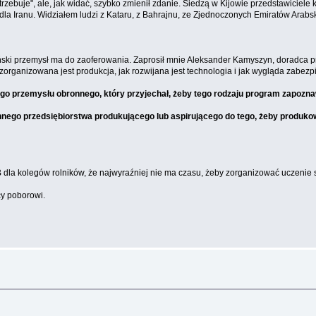
rzebuje", ale, jak widać, szybko zmienił zdanie. Siedzą w Kijowie przedstawiciele k
 dla Iranu. Widziałem ludzi z Kataru, z Bahrajnu, ze Zjednoczonych Emiratów Arab
ki przemysł ma do zaoferowania. Zaprosił mnie Aleksander Kamyszyn, doradca pre
organizowana jest produkcja, jak rozwijana jest technologia i jak wygląda zabezp
go przemysłu obronnego, który przyjechał, żeby tego rodzaju program zapozna
innego przedsiębiorstwa produkującego lub aspirującego do tego, żeby produkowa
dla kolegów rolników, że najwyraźniej nie ma czasu, żeby zorganizować uczenie 
cy poborowi.
»