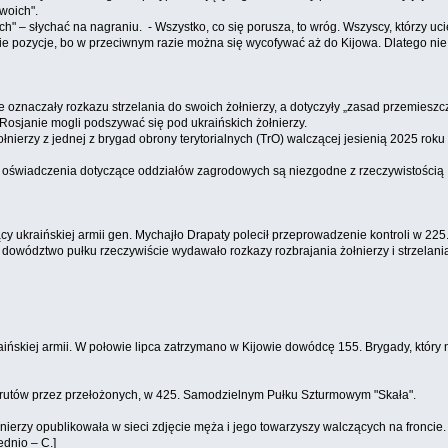
woich".
 słychać na nagraniu. - Wszystko, co się porusza, to wróg. Wszyscy, którzy ucieka
ajcie pozycje, bo w przeciwnym razie można się wycofywać aż do Kijowa. Dlatego ni
ie oznaczały rozkazu strzelania do swoich żołnierzy, a dotyczyły „zasad przemies
 Rosjanie mogli podszywać się pod ukraińskich żołnierzy.
ierzy z jednej z brygad obrony terytorialnych (TrO) walczącej jesienią 2025 rok
lkie oświadczenia dotyczące oddziałów zagrodowych są niezgodne z rzeczywistością
ukraińskiej armii gen. Mychajło Drapaty polecił przeprowadzenie kontroli w 225
dowództwo pułku rzeczywiście wydawało rozkazy rozbrajania żołnierzy i strzelan
ińskiej armii. W połowie lipca zatrzymano w Kijowie dowódcę 155. Brygady, który
 rekrutów przez przełożonych, w 425. Samodzielnym Pułku Szturmowym "Skała".
nierzy opublikowała w sieci zdjęcie męża i jego towarzyszy walczących na froncie.
dnio – C.]