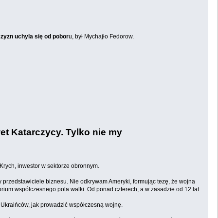
zyzn uchyla się od pobor
u, był Mychajło Fedorow.
t Katarczycy. Tylko nie my
 Krych, inwestor w sektorze obronnym.
 przedstawiciele biznesu. Nie odkrywam Ameryki, formując tezę, że wojna
oratorium współczesnego pola walki. Od ponad czterech, a w zasadzie od 12 lat
od Ukraińców, jak prowadzić współczesną wojnę.