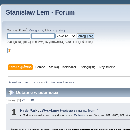
Stanisław Lem - Forum
Witamy,
Gość
.
Zaloguj się
lub
zarejestruj
.
Zaloguj się podając nazwę użytkownika, hasło i długość sesji
Strona główna
Pomoc
Szukaj
Kalendarz
Zaloguj się
Rejestracja
Stanisław Lem - Forum
»
Ostatnie wiadomości
Ostatnie wiadomości
Strony: [
1
]
2
3
...
10
1
Hyde Park
/
„Wysyłamy twojego syna na front!”
« Ostatnia wiadomość wysłana przez
Cetarian
dnia
Sierpnia 08, 2026, 06:50