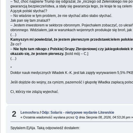
– Też, choć najpierw Trump się odgrażał, że „niczego od Zełenskiego nie pot
gwarancją bezpieczeństwa, a stały się gwarancja tego, że kraje te są celem
A język polski słychać?
– No właśnie w tym problem, że nie słychać albo słabo słychać.
Jak pan się tam znalazł?
– Jestem inwestorem w sektorze obronnym. Pojechałem zobaczyć, co ukraińs
obronnego. Widziałem, jak w warunkach wojennych produkuje się broń, jak z
(…)
Kamyszyn mi powiedział, że jestem pierwszym przedstawicielem polskie
Że co?
–
Nie było tam nikogo z Polskiej Grupy Zbrojeniowej czy jakiegokolwiek 
okazało się, że jestem pierwszy.
[bold mój – C.]
(…)
*
Doktor nauk medycznych Władek K.-K. jest tak zajęty wyrywaniem 5,5% PKB 
Jeśli dojdzie do wojny, za cynizm, pazerność i głupotę Władka zapłacą pols
Ci, którzy nie zdążą wyjechać.
2
Lemosfera
/
Odp: Solaris - nietypowe wydanie Litewskie
« Ostatnia wiadomość wysłana przez
Q
dnia
Sierpnia 08, 2026, 04:53:26 pm
Spytalem.EjAja. Taką odpowiedź dostałem: