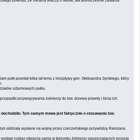
prostego powodu, że Ukraina walczy o siebie, ale jednocześnie zasłania
m pułk powstał kilka lat temu z inicjatywy gen. Ołeksandra Syrskiego, który
m.
działów szturmowych pułku.
 przypadki przywiązywania żołnierzy do tzw. drzewa prawdy i bicia ich.
go dochodziło. Tym samym mowa jest faktycznie o stosowaniu tzw.
, czyli oddziały wysłane na wojnę przez czeczeńskiego przywódcę Ramzana
wydaje rozkaz otwarcia ognia w kierunku żołnierzy opuszczających pozycje