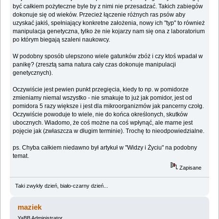
być całkiem pożyteczne byle by z nimi nie przesadzać. Takich zabiegów
dokonuje się od wieków. Przecież łączenie różnych ras psów aby
uzyskać jakiś, spełniający konkretne założenia, nowy ich "typ" to również
manipulacja genetyczna, tylko że nie kojarzy nam się ona z laboratorium
po którym biegają szaleni naukowcy.
W podobny sposób ulepszono wiele gatunków zbóż i czy ktoś wpadał w
panikę? (zresztą sama natura cały czas dokonuje manipulacji
genetycznych).
Oczywiście jest pewien punkt przegięcia, kiedy to np. w pomidorze
zmieniamy niemal wszystko - nie smakuje to już jak pomidor, jest od
pomidora 5 razy większe i jest dla mikroorganizmów jak pancerny czołg.
Oczywiście powoduje to wiele, nie do końca określonych, skutków
ubocznych. Wiadomo, że coś możne na coś wpłynąć, ale marne jest
pojęcie jak (zwłaszcza w długim terminie). Trochę to nieodpowiedzialne.
ps. Chyba całkiem niedawno był artykuł w "Widzy i Życiu" na podobny
temat.
Zapisane
Taki zwykły dzień, biało-czarny dzień...
maziek
YaBB Administrator