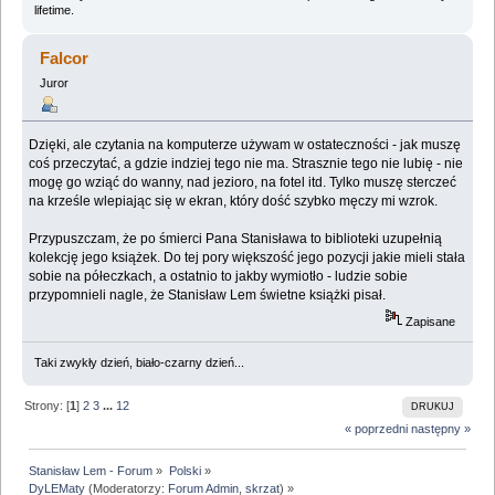
lifetime.
Falcor
Juror
Dzięki, ale czytania na komputerze używam w ostateczności - jak muszę
coś przeczytać, a gdzie indziej tego nie ma. Strasznie tego nie lubię - nie
mogę go wziąć do wanny, nad jezioro, na fotel itd. Tylko muszę sterczeć
na krześle wlepiając się w ekran, który dość szybko męczy mi wzrok.
Przypuszczam, że po śmierci Pana Stanisława to biblioteki uzupełnią
kolekcję jego książek. Do tej pory większość jego pozycji jakie mieli stała
sobie na półeczkach, a ostatnio to jakby wymiotło - ludzie sobie
przypomnieli nagle, że Stanisław Lem świetne książki pisał.
Zapisane
Taki zwykły dzień, biało-czarny dzień...
Strony: [
1
]
2
3
...
12
DRUKUJ
« poprzedni
następny »
Stanisław Lem - Forum
»
Polski
»
DyLEMaty
(Moderatorzy:
Forum Admin
,
skrzat
) »