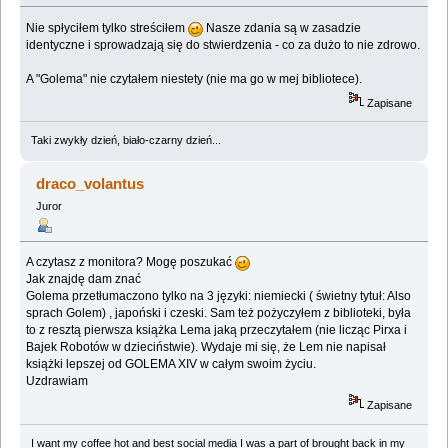
Nie spłyciłem tylko streściłem
Nasze zdania są w zasadzie
identyczne i sprowadzają się do stwierdzenia - co za dużo to nie zdrowo.
A "Golema" nie czytałem niestety (nie ma go w mej bibliotece).
Zapisane
Taki zwykły dzień, biało-czarny dzień...
draco_volantus
Juror
A czytasz z monitora? Mogę poszukać
Jak znajdę dam znać
Golema przetłumaczono tylko na 3 języki: niemiecki ( świetny tytuł: Also
sprach Golem) , japoński i czeski. Sam też pożyczyłem z biblioteki, była
to z resztą pierwsza książka Lema jaką przeczytałem (nie licząc Pirxa i
Bajek Robotów w dzieciństwie). Wydaje mi się, że Lem nie napisał
książki lepszej od GOLEMA XIV w całym swoim życiu.
Uzdrawiam
Zapisane
I want my coffee hot and best social media I was a part of brought back in my