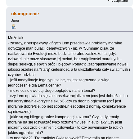
Zapisane
okamgnienie
Juror
Może tak:
- zasady, z perspektywy których Lem przedstawia problemy moralne
dotyczące manipulacji genetycznych - np. w "Summie" pisał, że
naśladowanie Ewolucji może budzic moralne zastrzeżenia, gdyż
człowiek nie może stosować jej metod, bez wątpliwości moralnych -
ślepej selekcji, ślepych prób i błędów. Ponadto, zaprojektowanie nowej
jakości przekreśla "starą" cielesność, a ta ukształtowała cały świat myśli i
czynów ludzkich.
- jeśli modyfikacje tego typu są be, co jest zagrożone, a więc
jednoczesnie dla Lema cenne?
- może cos o ewolucji Jego poglądów na ten temat?
- czy Lem opowiada się za konsekwencjalizmem (coś jest dobre/złe, bo
ma korzystne/niekorzystne skutki), czy za deontologizmem (coś jest
moralnie dobre/złe, bo jest zgodne/niezgodne z normą, konsekwencje
są nieważne).
- jakie są wg Niego granice kompetencji rozumu? Czy te dylematy
moralne da się rozwiązać tylko rozumem? Jesli nie, to jak? Czy jesli
możemy coś zrobić - zmienić człowieka - to czy powinniśmy to robić?
jakies ograniczenia?
- w podróży 21 "Dzienników Gwiazdowych" Tichy trafia na planetę