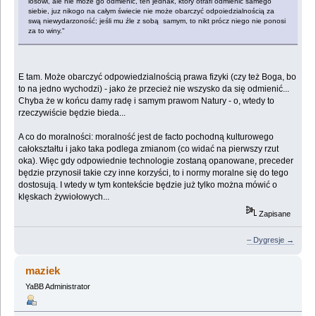
losowi, ale nie może go odmienić, ten jednak, który otrafi odmienić samego
siebie, juz nikogo na całym świecie nie może obarczyć odpoiedzialnością za
swą niewydarzoność; jeśli mu źle z sobą samym, to nikt prócz niego nie ponosi
za to winy."
E tam. Może obarczyć odpowiedzialnością prawa fizyki (czy też Boga, bo
to na jedno wychodzi) - jako że przecież nie wszysko da się odmienić...
Chyba że w końcu damy radę i samym prawom Natury - o, wtedy to
rzeczywiście będzie bieda...
A co do moralności: moralność jest de facto pochodną kulturowego
całokształtu i jako taka podlega zmianom (co widać na pierwszy rzut
oka). Więc gdy odpowiednie technologie zostaną opanowane, preceder
będzie przynosił takie czy inne korzyści, to i normy moralne się do tego
dostosują. I wtedy w tym kontekście będzie już tylko można mówić o
klęskach żywiołowych...
Zapisane
– Dygresje →
maziek
YaBB Administrator