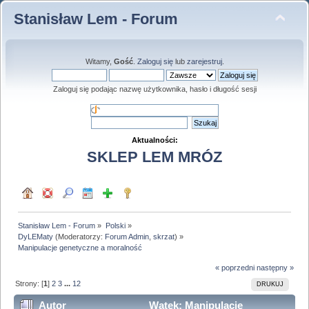
Stanisław Lem - Forum
Witamy,
Gość
.
Zaloguj się
lub
zarejestruj
.
Zaloguj się podając nazwę użytkownika, hasło i długość sesji
Aktualności:
SKLEP LEM MRÓZ
Stanisław Lem - Forum
»
Polski
»
DyLEMaty
(Moderatorzy:
Forum Admin
,
skrzat
) »
Manipulacje genetyczne a moralność
« poprzedni
następny »
Strony: [
1
]
2
3
...
12
DRUKUJ
Autor
Wątek: Manipulacje