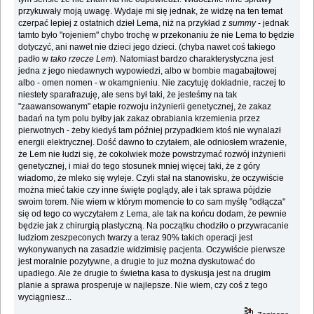
przykuwały moją uwagę. Wydaje mi się jednak, że widzę na ten temat
czerpać lepiej z ostatnich dzieł Lema, niż na przykład z
summy
- jednak
tamto było "rojeniem" chybo trochę w przekonaniu że nie Lema to będzie
dotyczyć, ani nawet nie dzieci jego dzieci. (chyba nawet coś takiego
padło w
tako rzecze Lem
). Natomiast bardzo charakterystyczna jest
jedna z jego niedawnych wypowiedzi, albo w bombie magabajtowej
albo - omen nomen - w okamgnieniu. Nie zacytuję dokładnie, raczej to
niestety sparafrazuję, ale sens był taki, że jesteśmy na tak
"zaawansowanym" etapie rozwoju inżynierii genetycznej, że zakaz
badań na tym polu byłby jak zakaz obrabiania krzemienia przez
pierwotnych - żeby kiedyś tam później przypadkiem ktoś nie wynalazł
energii elektrycznej. Dość dawno to czytałem, ale odniosłem wrażenie,
że Lem nie łudzi się, że cokolwiek może powstrzymać rozwój inżynierii
genetycznej, i miał do tego stosunek mniej więcej taki, że z góry
wiadomo, że mleko się wyleje. Czyli stał na stanowisku, że oczywiście
można mieć takie czy inne święte poglądy, ale i tak sprawa pójdzie
swoim torem. Nie wiem w którym momencie to co sam myślę "odłącza"
się od tego co wyczytałem z Lema, ale tak na końcu dodam, że pewnie
będzie jak z chirurgią plastyczną. Na początku chodziło o przywracanie
ludziom zeszpeconych twarzy a teraz 90% takich operacji jest
wykonywanych na zasadzie widzimisię pacjenta. Oczywiście pierwsze
jest moralnie pozytywne, a drugie to juz można dyskutować do
upadłego. Ale że drugie to świetna kasa to dyskusja jest na drugim
planie a sprawa prosperuje w najlepsze. Nie wiem, czy coś z tego
wyciągniesz...