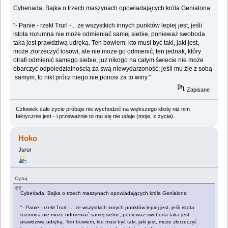
Cyberiada, Bajka o trzech maszynach opowiadających króla Genialona
"- Panie - rzekł Trurl -... ze wszystkich innych punktów lepiej jest, jeśli
istota rozumna nie może odmieniać samej siebie, ponieważ swoboda
taka jest prawdziwą udręką. Ten bowiem, kto musi być taki, jaki jest,
może złorzeczyć losowi, ale nie może go odmienić, ten jednak, który
otrafi odmienić samego siebie, juz nikogo na całym świecie nie może
obarczyć odpoiedzialnością za swą niewydarzoność; jeśli mu źle z sobą
samym, to nikt prócz niego nie ponosi za to winy."
Zapisane
Człowiek całe życie próbuje nie wychodzić na większego idiotę niż nim
faktycznie jest - i przeważnie to mu się nie udaje (moje, z życia).
Hoko
Juror
Cytuj
Cyberiada, Bajka o trzech maszynach opowiadających króla Genialona
"- Panie - rzekł Trurl -... ze wszystkich innych punktów lepiej jest, jeśli istota
rozumna nie może odmieniać samej siebie, ponieważ swoboda taka jest
prawdziwą udręką. Ten bowiem, kto musi być taki, jaki jest, może złorzeczyć