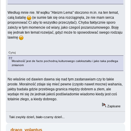
Według mnie nie. W wątku "Ateizm Lema" stoczono m.in. na ten temat,
całą batalię
(w sumie tak się ona rozciągnęła, że nie mam serca
proponować Ci aby to wszystko przeczytać). Chyba faktycznie sporo
zależy w tym momencie od wiary, jako czegoś pozarozumowego. Boję
się jednak ten temat rozwijać, gdyż może to spowodować swego rodzaju
lawinę
Cytuj
Moralność jest de facto pochodną kulturowego całokształtu i jako taka podlega
zmianom
No właśnie od dawien dawna się nad tym zastanawiam czy to takie
proste. Moralność zdaje się mieć pewne (często nawet mocne) wahania,
jakby badała gdzie przebiega granica między dobrem a złem, ale
wydaje mi się że jednak jakoś podświadomie wiadomo kiedy jest coś
totalnie złego, a kiedy dobrego.
Zapisane
Taki zwykły dzień, biało-czarny dzień...
draco_volantus