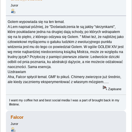
Juror
Golem wypowiada się na ten temat.
A Lem napisał później, że "Doświadczenia te są jakby "skrzynkami",
które poukładane jedna na drugiej dają schody, po których wdrapałem
się na to piętro, z którego odzywa się Golem. " Mówi też, że najbliżej jako
człowiekowi myślącemu o gatuku ludzkim z ewolucyjnego punktu
widzenia jest mu do tego co powiedział Golem. W ogóle GOLEM XIV jest
wg mnie najbardziej niedocenioną książką Mistrza, może ze względu na
trudny język? Przytoczę z pamięci pierwsze zdanie: Ledwoście dziczki
odbili od pnia poznania, ku abstrakcji dążycie, a nie możecie odżałować
naoczności. Sama esencja.
Uzdrawiam
Aha, Falcor spłycił temat. GMF to pikuś. Chimery zwierzęce już średnio,
ale kiedy zaczniemy eksperymentować z własnym mózgiem......
Zapisane
I want my coffee hot and best social media I was a part of brought back in my
lifetime.
Falcor
Juror