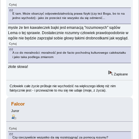
Cytuj
E tam. Może obarczyć odpowiedzialnością prawa fizyki (czy też Boga, bo to na
jedno wychodzi) - jako że przecież nie wszysko da się odmienić...
mysle że ten kawałeczek bajki jest emanacją "rozumowych" sądów
Lema o tej sprawie. Dostatecznie rozumny człowiek prawdopodobnie w
ogóle nie będzie zaprzątał sobie głowy takimi drobnostkami jak wygląd.
Cytuj
A co do moralności: moralność jest de facto pochodną kulturowego całokształtu
i jako taka podlega zmianom
złote słowa!
Zapisane
Człowiek całe życie próbuje nie wychodzić na większego idiotę niż nim
faktycznie jest - i przeważnie to mu się nie udaje (moje, z życia).
Falcor
Juror
Cytuj
Czy rzeczywiście wszystko da się rozstrzygnąć za pomocą rozumu?