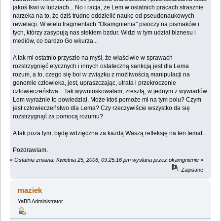
jakoś tkwi w ludziach... No i racja, że Lem w ostatnich pracach strasznie
narzeka na to, że dziś trudno oddzielić naukę od pseudonaukowych
rewelacji. W wielu fragmentach "Okamgnienia" psioczy na pismaków i
tych, którzy zasypują nas stekiem bzdur. Widzi w tym udział biznesu i
mediów, co bardzo Go wkurza...
A tak mi ostatnio przyszło na myśl, że właściwie w sprawach
rozstrzygnięć etycznych i innych ostateczną sankcją jest dla Lema
rozum, a to, czego się boi w związku z możliwością manipulacji na
genomie człowieka, jest, upraszczając, utrata i przekroczenie
człowieczeństwa... Tak wywnioskowałam, zresztą, w jednym z wywiadów
Lem wyraźnie to powiedział. Może ktoś pomoże mi na tym polu? Czym
jest człowieczeństwo dla Lema? Czy rzeczywiście wszystko da się
rozstrzygnąć za pomocą rozumu?
A tak poza tym, będę wdzięczna za każdą Waszą refleksję na ten temat...
Pozdrawiam.
«
Ostatnia zmiana: Kwietnia 25, 2006, 09:25:16 pm wysłana przez okamgnienie
»
Zapisane
maziek
YaBB Administrator