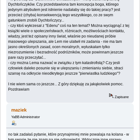
Dychtończyków. Czy przedstawiona tam koncepcja boga, którego
jedynym atrybutem jest istnienie nadałaby się do takiej pracy? jest
przecież (chyba) konsekwencją tego wszystkiego, co ze swym
gatunkiem zrobili Dychtończycy...
- czy ktoś wykrzesał z "Edenu" coś na ten temat? Można wyciągnąć z tej
książki wiele o społeczeństwach, różnicach, możliwościach kontaktu,
władzy, jest też opisany inny świat, właśnie po nieudanej próbie
masowego ulepszania, ale Lem nie ulatwił mi zadania - nie ma tam
jasno określonych zasad, ocen moralnych, wyłuskałam tylko
niezrozumienie i bezradność podróżników, może powinnam jeszcze
pare razy przeczytać...
- czy można Lema nazwać w związku z tym katastrofistą? Czy jesli
człowiek daleko posunie się w ulepszaniu i zmienianiu siebie, straci
szansę na odkrycie nieodkrytego jeszcze "pierwiastka ludzkiego"?
I nie wiem sama co jeszcze... Z góry dziękuję za jakąkolwiek pomoc.
Pozdrawiam
Zapisane
maziek
YaBB Administrator
no tak zadałaś pytanie, które przynajmniej mnie powalaja na kolana - w
tym sensie że nie znam na nie odpowiedzi. Widocznie inne sprawy