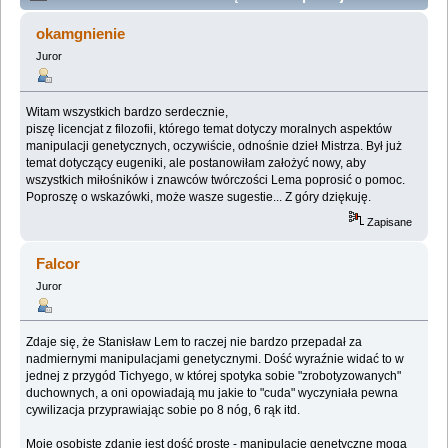
genetyczne a moralność (Przeczytany 282623 razy)
okamgnienie
Juror
Witam wszystkich bardzo serdecznie,
piszę licencjat z filozofii, którego temat dotyczy moralnych aspektów
manipulacji genetycznych, oczywiście, odnośnie dzieł Mistrza. Był już
temat dotyczący eugeniki, ale postanowiłam założyć nowy, aby
wszystkich miłośników i znawców twórczości Lema poprosić o pomoc.
Poproszę o wskazówki, może wasze sugestie... Z góry dziękuję.
Zapisane
Falcor
Juror
Zdaje się, że Stanisław Lem to raczej nie bardzo przepadał za
nadmiernymi manipulacjami genetycznymi. Dość wyraźnie widać to w
jednej z przygód Tichyego, w której spotyka sobie "zrobotyzowanych"
duchownych, a oni opowiadają mu jakie to "cuda" wyczyniała pewna
cywilizacja przyprawiając sobie po 8 nóg, 6 rąk itd.
Moje osobiste zdanie jest dość proste - manipulacje genetyczne mogą