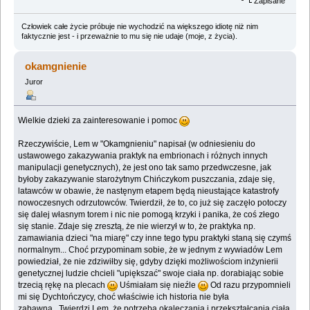
Zapisane
Człowiek całe życie próbuje nie wychodzić na większego idiotę niż nim
faktycznie jest - i przeważnie to mu się nie udaje (moje, z życia).
okamgnienie
Juror
Wielkie dzieki za zainteresowanie i pomoc
Rzeczywiście, Lem w "Okamgnieniu" napisał (w odniesieniu do
ustawowego zakazywania praktyk na embrionach i różnych innych
manipulacji genetycznych), że jest ono tak samo przedwczesne, jak
byłoby zakazywanie starożytnym Chińczykom puszczania, zdaje się,
latawców w obawie, że nastęnym etapem będą nieustające katastrofy
nowoczesnych odrzutowców. Twierdził, że to, co już się zaczęło potoczy
się dalej własnym torem i nic nie pomogą krzyki i panika, że coś złego
się stanie. Zdaje się zresztą, że nie wierzył w to, że praktyka np.
zamawiania dzieci "na miarę" czy inne tego typu praktyki staną się czymś
normalnym... Choć przypominam sobie, że w jednym z wywiadów Lem
powiedział, że nie zdziwiłby się, gdyby dzięki możliwościom inżynierii
genetycznej ludzie chcieli "upiększać" swoje ciała np. dorabiając sobie
trzecią rękę na plecach
Uśmiałam się nieźle
Od razu przypomnieli
mi się Dychtończycy, choć właściwie ich historia nie była
zabawna...Twierdzi Lem, że potrzeba okaleczania i przekształcania ciała