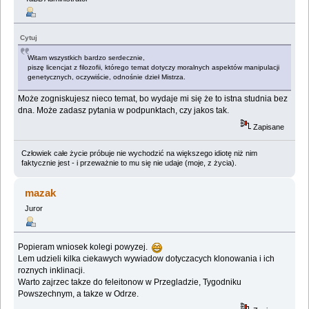
Cytuj
Witam wszystkich bardzo serdecznie,
piszę licencjat z filozofii, którego temat dotyczy moralnych aspektów manipulacji
genetycznych, oczywiście, odnośnie dzieł Mistrza.
Może zogniskujesz nieco temat, bo wydaje mi się że to istna studnia bez
dna. Może zadasz pytania w podpunktach, czy jakos tak.
Zapisane
Człowiek całe życie próbuje nie wychodzić na większego idiotę niż nim
faktycznie jest - i przeważnie to mu się nie udaje (moje, z życia).
mazak
Juror
Popieram wniosek kolegi powyzej.
Lem udzieli kilka ciekawych wywiadow dotyczacych klonowania i ich
roznych inklinacji.
Warto zajrzec takze do feleitonow w Przegladzie, Tygodniku
Powszechnym, a takze w Odrze.