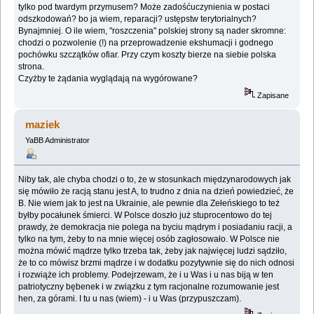
tylko pod twardym przymusem? Może zadośćuczynienia w postaci
odszkodowań? bo ja wiem, reparacji? ustępstw terytorialnych?
Bynajmniej. O ile wiem, "roszczenia" polskiej strony są nader skromne:
chodzi o pozwolenie (!) na przeprowadzenie ekshumacji i godnego
pochówku szczątków ofiar. Przy czym koszty bierze na siebie polska
strona.
Czyżby te żądania wyglądają na wygórowane?
Zapisane
maziek
YaBB Administrator
Niby tak, ale chyba chodzi o to, że w stosunkach międzynarodowych jak
się mówiło że racją stanu jest A, to trudno z dnia na dzień powiedzieć, że
B. Nie wiem jak to jest na Ukrainie, ale pewnie dla Zełeńskiego to też
byłby pocałunek śmierci. W Polsce doszło już stuprocentowo do tej
prawdy, że demokracja nie polega na byciu mądrym i posiadaniu racji, a
tylko na tym, żeby to na mnie więcej osób zagłosowało. W Polsce nie
można mówić mądrze tylko trzeba tak, żeby jak najwięcej ludzi sądziło,
że to co mówisz brzmi mądrze i w dodatku pozytywnie się do nich odnosi
i rozwiąże ich problemy. Podejrzewam, że i u Was i u nas biją w ten
patriotyczny bębenek i w związku z tym racjonalne rozumowanie jest
hen, za górami. I tu u nas (wiem) - i u Was (przypuszczam).