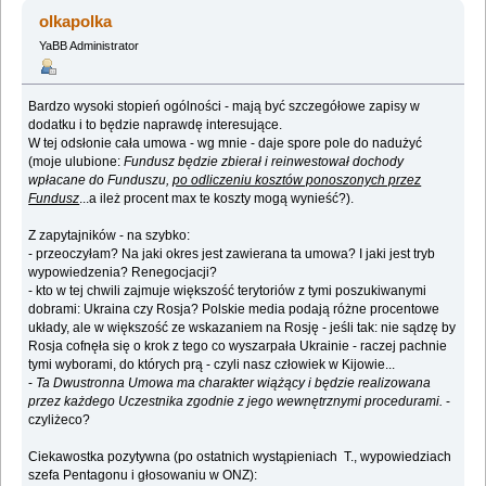
olkapolka
YaBB Administrator
Bardzo wysoki stopień ogólności - mają być szczegółowe zapisy w
dodatku i to będzie naprawdę interesujące.
W tej odsłonie cała umowa - wg mnie - daje spore pole do nadużyć
(moje ulubione:
Fundusz będzie zbierał i reinwestował dochody
wpłacane do Funduszu,
po odliczeniu kosztów ponoszonych przez
Fundusz
...a ileż procent max te koszty mogą wynieść?).
Z zapytajników - na szybko:
- przeoczyłam? Na jaki okres jest zawierana ta umowa? I jaki jest tryb
wypowiedzenia? Renegocjacji?
- kto w tej chwili zajmuje większość terytoriów z tymi poszukiwanymi
dobrami: Ukraina czy Rosja? Polskie media podają różne procentowe
układy, ale w większość ze wskazaniem na Rosję - jeśli tak: nie sądzę by
Rosja cofnęła się o krok z tego co wyszarpała Ukrainie - raczej pachnie
tymi wyborami, do których prą - czyli nasz człowiek w Kijowie...
-
Ta Dwustronna Umowa ma charakter wiążący i będzie realizowana
przez każdego Uczestnika zgodnie z jego wewnętrznymi procedurami.
-
czyliżeco?
Ciekawostka pozytywna (po ostatnich wystąpieniach T., wypowiedziach
szefa Pentagonu i głosowaniu w ONZ):