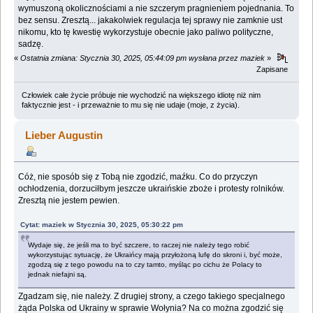
wymuszoną okolicznościami a nie szczerym pragnieniem pojednania. To
bez sensu. Zresztą... jakakolwiek regulacja tej sprawy nie zamknie ust
nikomu, kto tę kwestię wykorzystuje obecnie jako paliwo polityczne,
sadzę.
«
Ostatnia zmiana: Stycznia 30, 2025, 05:44:09 pm wysłana przez maziek
»
Zapisane
Człowiek całe życie próbuje nie wychodzić na większego idiotę niż nim
faktycznie jest - i przeważnie to mu się nie udaje (moje, z życia).
Lieber Augustin
Cóż, nie sposób się z Tobą nie zgodzić, maźku. Co do przyczyn
ochłodzenia, dorzuciłbym jeszcze ukraińskie zboże i protesty rolników.
Zresztą nie jestem pewien.
Cytat: maziek w Stycznia 30, 2025, 05:30:22 pm
Wydaje się, że jeśli ma to być szczere, to raczej nie należy tego robić
wykorzystując sytuację, że Ukraińcy mają przyłożoną lufę do skroni i, być może,
zgodzą się z tego powodu na to czy tamto, myśląc po cichu że Polacy to
jednak niefajni są.
Zgadzam się, nie należy. Z drugiej strony, a czego takiego specjalnego
żąda Polska od Ukrainy w sprawie Wołynia? Na co można zgodzić się