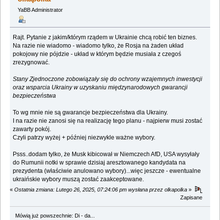
YaBB Administrator
Rajt. Pytanie z jakim/którym rządem w Ukrainie chcą robić ten biznes.
Na razie nie wiadomo - wiadomo tylko, że Rosja na żaden układ
pokojowy nie pójdzie - układ w którym będzie musiała z czegoś
zrezygnować.
Stany Zjednoczone zobowiązały się do ochrony wzajemnych inwestycji
oraz wsparcia Ukrainy w uzyskaniu międzynarodowych gwarancji
bezpieczeństwa
To wg mnie nie są gwarancje bezpieczeństwa dla Ukrainy.
I na razie nie zanosi się na realizację tego planu - najpierw musi zostać
zawarty pokój.
Czyli patrzy wyżej + później niezwykle ważne wybory.
Psss..dodam tylko, że Musk kibicował w Niemczech AfD, USA wysyłały
do Rumunii notki w sprawie dzisiaj aresztowanego kandydata na
prezydenta (właściwie anulowano wybory)...więc jeszcze - ewentualne
ukraińskie wybory muszą zostać zaakceptowane.
«
Ostatnia zmiana: Lutego 26, 2025, 07:24:06 pm wysłana przez olkapolka
»
Zapisane
Mówią już powszechnie: Di - da...