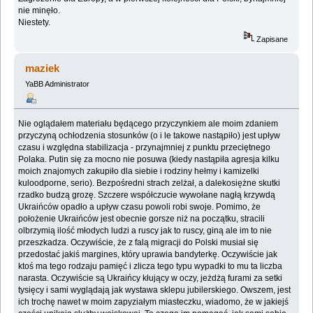
nie minęło.
Niestety.
Zapisane
maziek
YaBB Administrator
Nie oglądałem materiału będącego przyczynkiem ale moim zdaniem
przyczyną ochłodzenia stosunków (o i le takowe nastąpiło) jest upływ
czasu i względna stabilizacja - przynajmniej z punktu przeciętnego
Polaka. Putin się za mocno nie posuwa (kiedy nastąpiła agresja kilku
moich znajomych zakupiło dla siebie i rodziny hełmy i kamizelki
kuloodporne, serio). Bezpośredni strach zelżał, a dalekosiężne skutki
rzadko budzą grozę. Szczere współczucie wywołane nagłą krzywdą
Ukraińców opadło a upływ czasu powoli robi swoje. Pomimo, że
położenie Ukraińców jest obecnie gorsze niż na początku, stracili
olbrzymią ilość młodych ludzi a ruscy jak to ruscy, giną ale im to nie
przeszkadza. Oczywiście, że z falą migracji do Polski musiał się
przedostać jakiś margines, który uprawia bandyterkę. Oczywiście jak
ktoś ma tego rodzaju pamięć i zlicza tego typu wypadki to mu ta liczba
narasta. Oczywiście są Ukraińcy kłujący w oczy, jeżdżą furami za setki
tysięcy i sami wyglądają jak wystawa sklepu jubilerskiego. Owszem, jest
ich trochę nawet w moim zapyziałym miasteczku, wiadomo, że w jakiejś