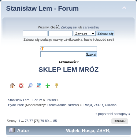
Stanisław Lem - Forum
Witamy,
Gość
.
Zaloguj się
lub
zarejestruj
.
Zaloguj się podając nazwę użytkownika, hasło i długość sesji
Aktualności:
SKLEP LEM MRÓZ
Stanisław Lem - Forum
»
Polski
»
Hyde Park
(Moderatorzy:
Forum Admin
,
skrzat
) »
Rosja, ZSRR, Ukraina...
« poprzedni
następny »
Strony:
1
...
76
77
[
78
]
79
80
...
85
DRUKUJ
Autor
Wątek: Rosja, ZSRR,