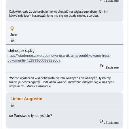
Zapisane
Człowiek całe życie próbuje nie wychodzić na większego idiotę niż nim
faktycznie jest - i przeważnie to mu się nie udaje (moje, z życia).
Q
Juror
Istotne, jak sądzę...
https://wiadomosci.wp.pl/umowa-usa-ukraina-opublikowano-tresc-
dokumentu-7129396009892800a
Zapisane
"Wśród wydarzeń wszechświata nie ma ważnych i nieważnych, tylko my
różnie je postrzegamy. Podział na ważne i nieważne odbywa się w naszych
umysłach" - Marek Baraniecki
Lieber Augustin
I co Państwo o tym myślicie?
Zapisane