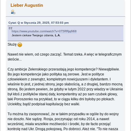
Ukraina... (Przeczytany 2173521 razy)
Lieber Augustin
Cytat: Q w Stycznia 29, 2025, 07:53:03 pm
https://www.youtube.com/watch?v=0T5RRjq6l68
Jestem ciekaw Twojego zdania,
L.A.
Służę
Nawet nie wiem, od czego zacząć. Temat rzeka. A więc w telegraficznym
skrócie...
Czy ambicje Zełenskiego przerastają jego kompetencje? Niewątpliwie.
Bo jego kompetencje jako polityka są zerowe. Jest w polityce
człowiekiem z zewnątrz, kompletnym nowicjuszem i dyletantem. I
właśnie to jest, z jednej strony, jego słabością, a z drugiej, bardzo mocną
stroną. Bo jestem pewien, że gdyby w lutym 2022 przy władzy w Ukrainie
był ktoś z polityków starej daty, kompetentny aż po sam czubek głowy,
taki Poroszenko na przykład, to w ciągu kilku dni byłoby po ptokach.
Uciekłby, bądź podpisał kapitulację bez walki.
Tu można by zaoponować, że w takim przypadku w ogóle by do wojny
nie doszło. Nie sądzę. Rosja, poczynając od roku 2014, a nawet
wcześniej, miała wszelkie możliwości i środki, by de facto przejąć
kontrolę nad Ukr. Drogą pokojową. Po dobroci. Ależ nie. "To nie nasza