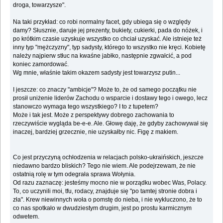
droga, towarzysze".
Na taki przykład: co robi normalny facet, gdy ubiega się o względy
damy? Słusznie, daruje jej prezenty, bukiety, cukierki, pada do nóżek, i
po krótkim czasie uzyskuje wszystko co chciał uzyskać. Ale istnieje też
inny typ "mężczyzny", typ sadysty, którego to wszystko nie kręci. Kobietę
należy najpierw stłuc na kwaśne jabłko, następnie zgwałcić, a pod
koniec zamordować.
Wg mnie, właśnie takim okazem sadysty jest towarzysz putin...
I jeszcze: co znaczy "ambicje"? Może to, że od samego początku nie
prosił uniżenie liderów Zachodu o wsparcie i dostawy tego i owego, lecz
stanowczo wymaga tego wszystkiego? I to z tupetem?
Może i tak jest. Może z perspektywy dobrego zachowania to
rzeczywiście wygląda be-e-e. Ale. Głowę daję, że gdyby zachowywał się
inaczej, bardziej grzecznie, nie uzyskałby nic. Figę z makiem.
Co jest przyczyną ochłodzenia w relacjach polsko-ukraińskich, jeszcze
niedawno bardzo bliskich? Tego nie wiem. Ale podejrzewam, że nie
ostatnią rolę w tym odegrała sprawa Wołynia.
Od razu zaznaczę: jesteśmy mocno nie w porządku wobec Was, Polacy.
To, co uczynili moi, tfu, rodacy, znajduje się "po tamtej stronie dobra i
zła". Krew niewinnych woła o pomstę do nieba, i nie wykluczono, że to
co nas spotkało w dwudziestym drugim, jest po prostu karmicznym
odwetem.