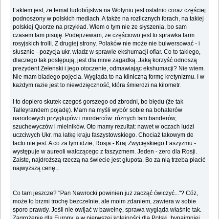
Faktem jest, że temat ludobójstwa na Wołyniu jest ostatnio coraz częściej
podnoszony w polskich mediach. A także na rozlicznych forach, na takiej
polskiej Quorze na przykład. Wiem o tym nie ze słyszenia, bo sam
czasem tam pisuję. Podejrzewam, że częściowo jest to sprawka farm
rosyjskich trolli. Z drugiej strony, Polaków nie może nie bulwersować - i
słusznie - pozycja ukr. władz w sprawie ekshumacji ofiar. Co to takiego,
dlaczego tak postępują, jest dla mnie zagadką. Jaką korzyść odnoszą
prezydent Zełenski i jego otoczenie, odmawiając ekshumacji? Nie wiem.
Nie mam bladego pojęcia. Wygląda to na kliniczną formę kretynizmu. I w
każdym razie jest to niewdzięczność, która śmierdzi na kilometr.
I to dopiero skutek czegoś gorszego od zbrodni, bo błędu (że tak
Talleyrandem pojadę). Mam na myśli wybór sobie na bohaterów
narodowych przygłupów i morderców: różnych tam banderów,
szuchewyczów i mielników. Oto mamy rezultat: nawet w oczach ludzi
uczciwych Ukr. ma łatkę kraju faszystowskiego. Chociaż takowym de
facto nie jest. A co za tym idzie, Rosja - Kraj Zwycięskiego Faszyzmu -
występuje w aureoli walczącego z faszyzmem. Jeden - zero dla Rosji.
Zaiste, najdroższą rzeczą na świecie jest głupota. Bo za nią trzeba płacić
najwyższą cenę...
Co tam jeszcze? "Pan Nawrocki powinien już zacząć ćwiczyć..."? Cóż,
może to brzmi trochę bezczelnie, ale moim zdaniem, zawiera w sobie
sporo prawdy. Jeśli nie owijać w bawełnę, sprawa wygląda właśnie tak.
Zagrożenie dla Europy, a w pierwszej kolejności dla Polski, bynajmniej