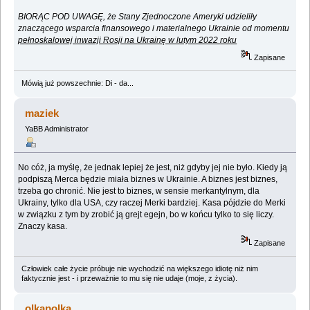
BIORĄC POD UWAGĘ, że Stany Zjednoczone Ameryki udzieliły
znaczącego wsparcia finansowego i materialnego Ukrainie od momentu
pełnoskalowej inwazji Rosji na Ukrainę w lutym 2022 roku
Zapisane
Mówią już powszechnie: Di - da...
maziek
YaBB Administrator
No cóż, ja myślę, że jednak lepiej że jest, niż gdyby jej nie było. Kiedy ją
podpiszą Merca będzie miała biznes w Ukrainie. A biznes jest biznes,
trzeba go chronić. Nie jest to biznes, w sensie merkantylnym, dla
Ukrainy, tylko dla USA, czy raczej Merki bardziej. Kasa pójdzie do Merki
w związku z tym by zrobić ją grejt egejn, bo w końcu tylko to się liczy.
Znaczy kasa.
Zapisane
Człowiek całe życie próbuje nie wychodzić na większego idiotę niż nim
faktycznie jest - i przeważnie to mu się nie udaje (moje, z życia).
olkapolka