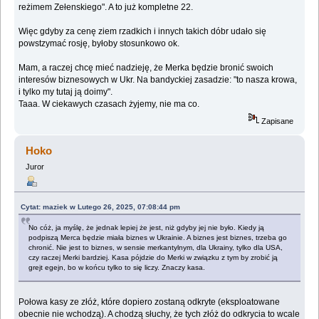
reżimem Zełenskiego". A to już kompletne 22.
Więc gdyby za cenę ziem rzadkich i innych takich dóbr udało się
powstzymać rosję, byłoby stosunkowo ok.
Mam, a raczej chcę mieć nadzieję, że Merka będzie bronić swoich
interesów biznesowych w Ukr. Na bandyckiej zasadzie: "to nasza krowa,
i tylko my tutaj ją doimy".
Taaa. W ciekawych czasach żyjemy, nie ma co.
Zapisane
Hoko
Juror
Cytat: maziek w Lutego 26, 2025, 07:08:44 pm
No cóż, ja myślę, że jednak lepiej że jest, niż gdyby jej nie było. Kiedy ją
podpiszą Merca będzie miała biznes w Ukrainie. A biznes jest biznes, trzeba go
chronić. Nie jest to biznes, w sensie merkantylnym, dla Ukrainy, tylko dla USA,
czy raczej Merki bardziej. Kasa pójdzie do Merki w związku z tym by zrobić ją
grejt egejn, bo w końcu tylko to się liczy. Znaczy kasa.
Połowa kasy ze złóż, które dopiero zostaną odkryte (eksploatowane
obecnie nie wchodzą). A chodzą słuchy, że tych złóż do odkrycia to wcale