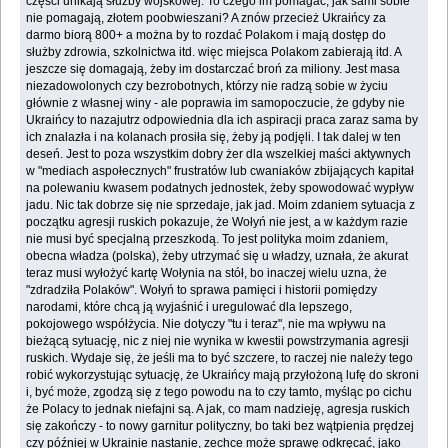
części unikają służby wojskowej. To czego im pomagać, jak sami sobie
nie pomagają, złotem poobwieszani? A znów przecież Ukraińcy za
darmo biorą 800+ a można by to rozdać Polakom i mają dostęp do
służby zdrowia, szkolnictwa itd. więc miejsca Polakom zabierają itd. A
jeszcze się domagają, żeby im dostarczać broń za miliony. Jest masa
niezadowolonych czy bezrobotnych, którzy nie radzą sobie w życiu
głównie z własnej winy - ale poprawia im samopoczucie, że gdyby nie
Ukraińcy to nazajutrz odpowiednia dla ich aspiracji praca zaraz sama by
ich znalazła i na kolanach prosiła się, żeby ją podjęli. I tak dalej w ten
deseń. Jest to poza wszystkim dobry żer dla wszelkiej maści aktywnych
w "mediach aspołecznych" frustratów lub cwaniaków zbijających kapitał
na polewaniu kwasem podatnych jednostek, żeby spowodować wypływ
jadu. Nic tak dobrze się nie sprzedaje, jak jad. Moim zdaniem sytuacja z
początku agresji ruskich pokazuje, że Wołyń nie jest, a w każdym razie
nie musi być specjalną przeszkodą. To jest polityka moim zdaniem,
obecna władza (polska), żeby utrzymać się u władzy, uznała, że akurat
teraz musi wyłożyć kartę Wołynia na stół, bo inaczej wielu uzna, że
"zdradziła Polaków". Wołyń to sprawa pamięci i historii pomiędzy
narodami, które chcą ją wyjaśnić i uregulować dla lepszego,
pokojowego współżycia. Nie dotyczy "tu i teraz", nie ma wpływu na
bieżącą sytuację, nic z niej nie wynika w kwestii powstrzymania agresji
ruskich. Wydaje się, że jeśli ma to być szczere, to raczej nie należy tego
robić wykorzystując sytuację, że Ukraińcy mają przyłożoną lufę do skroni
i, być może, zgodzą się z tego powodu na to czy tamto, myśląc po cichu
że Polacy to jednak niefajni są. A jak, co mam nadzieję, agresja ruskich
się zakończy - to nowy garnitur polityczny, bo taki bez wątpienia prędzej
czy później w Ukrainie nastanie, zechce może sprawę odkręcać, jako