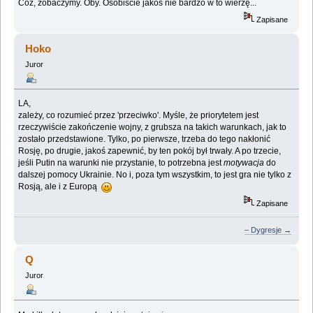
Cóż, zobaczymy. Oby. Osobiście jakoś nie bardzo w to wierzę...
Zapisane
Hoko
Juror
LA,
zależy, co rozumieć przez 'przeciwko'. Myśle, że priorytetem jest
rzeczywiście zakończenie wojny, z grubsza na takich warunkach, jak to
zostało przedstawione. Tylko, po pierwsze, trzeba do tego nakłonić
Rosję, po drugie, jakoś zapewnić, by ten pokój był trwały. A po trzecie,
jeśli Putin na warunki nie przystanie, to potrzebna jest
motywacja
do
dalszej pomocy Ukrainie. No i, poza tym wszystkim, to jest gra nie tylko z
Rosją, ale i z Europą
Zapisane
– Dygresje →
Q
Juror