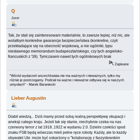
Q
Juror
Tak, że stali się zainteresowani materialnie, to zawsze lepiej, niż nic, ale
wolałbym konkretne gwarancje bezpieczeństwa (konkretne, czyli
przekładające się na obecność wojskową, a nie ogólniki, typu
niesławnego memorandum budapesztańskiego, czy tych angielsko-
francuskich z '39). Tymczasem nawet tych ogólnikowych brak
Zapisane
"Wśród wydarzeń wszechświata nie ma ważnych i nieważnych, tylko my
różnie je postrzegamy. Podział na ważne i nieważne odbywa się w naszych
umysłach" - Marek Baraniecki
Lieber Augustin
Diabli wiedzą... Dziś mamy przed sobą realną perspektywę okupacji i
aneksji całego kraju. Jeżeli tak się stanie, niechybnie czeka na nas
czerwony terror z lat 1918..1922 w wydaniu 2.0. Dzielni czekiści spod
znaku FSB będą wówczas mieli pełne ręce roboty. Każdy, ale to każdy
obywatel Ukr. może być oskarżony o "kolaborację z faszystowskim