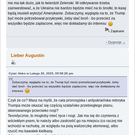
nie ma tak dużo, jak to twierdził Zelenski. W odkrywanie trzeba
zainwestować, a że Ukraina nie bardzo będzie mieć na to środki, to kasę
będą musieli wyłożyć Amerykanie. Zobaczymy, wygląda na to, że Trump
być może potrzebował przykrywki, żeby słać broń - bo przecież za
wszystko będzie zapłacone, więc nie dokładamy do interesu
Zapisane
– Dygresje →
Lieber Augustin
Cytat: Hoko w Lutego 26, 2025, 09:58:28 pm
Zobaczymy, wygląda na to, że Trump być może potrzebował przykrywki, żeby
słać broń - bo przecież za wszystko będzie zapłacone, więc nie dokładamy do
interesu
Czyli że co? Masz na myśli, że cała prorosyjska i antyukraińska retoryka
Trumpa może okazać się częścią szatańsko przebiegłego planu,
skierowanego przeciwko rosji?
Teoretycznie, to mogłoby mieć ręce i nogi. Jak ma się do czynienia z
wściekłym psem, to należy albo zastrzelić go na miejscu (co raczej nie
wchodzi w rachubę, ze względu na psią walizeczkę atomową), albo
rzucić mu kawałek kiełbasy.