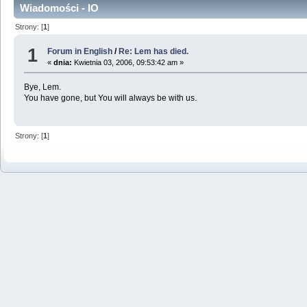
Wiadomości - IO
Strony: [
1
]
1
Forum in English
/
Re: Lem has died.
«
dnia:
Kwietnia 03, 2006, 09:53:42 am »
Bye, Lem.
You have gone, but You will always be with us.
Strony: [
1
]