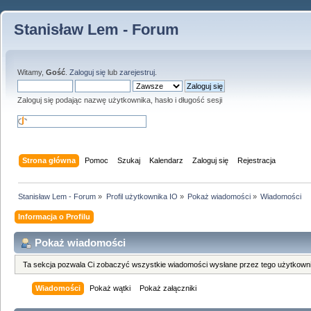
Stanisław Lem - Forum
Witamy,
Gość
.
Zaloguj się
lub
zarejestruj
.
Zaloguj się podając nazwę użytkownika, hasło i długość sesji
Strona główna
Pomoc
Szukaj
Kalendarz
Zaloguj się
Rejestracja
Stanisław Lem - Forum
»
Profil użytkownika IO
»
Pokaż wiadomości
»
Wiadomości
Informacja o Profilu
Pokaż wiadomości
Ta sekcja pozwala Ci zobaczyć wszystkie wiadomości wysłane przez tego użytkowni
Wiadomości
Pokaż wątki
Pokaż załączniki