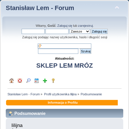
Stanisław Lem - Forum
Witamy,
Gość
.
Zaloguj się
lub
zarejestruj
.
Zaloguj się podając nazwę użytkownika, hasło i długość sesji
Aktualności:
SKLEP LEM MRÓZ
Stanisław Lem - Forum
»
Profil użytkownika lilijna
»
Podsumowanie
Informacja o Profilu
Podsumowanie
lilijna 